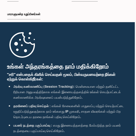
பாராளுமன்ற உறுப்பினர்கள்
முதற்பக்கம்
பாராளுமன்ற கையடக்க செயலி
உங்கள் அந்தரங்கத்தை நாம் மதிக்கிறோம்
"சரி" என்பதைக் கிளிக் செய்வதன் மூலம், பின்வருவனவற்றை நீங்கள்
ஏற்றுக் கொள்கிறீர்கள்:
அமர்வு கண்காணிப்பு (Session Tracking):
மென்மையான மற்றும் தனிப்பட்ட
ரீதியான அனுபவத்திற்காக எங்கள் இணையத்தளத்தில் உங்கள் செயற்பாட்டைக்
எம்மை பின்தொடர்க :
கண்காணிக்க அமர்வுகளைப் பயன்படுத்துகிறோம்.
தரவினைப் பதிவு செய்தல் :
எங்கள் சேவைகளின் பாதுகாப்பு மற்றும் செயற்பாட்டை
விருதுகள்
உறுதிப்படுத்துவதற்காக நாம் உங்களது IP முகவரி, சாதன விவரங்கள் மற்றும் பிற
தொடர்புடைய தரவை நாங்கள் பதிவு செய்கிறோம்.
பயனர் நடத்தை பகுப்பாய்வு :
எமது இணையத்தளத்தை மேம்படுத்த நாம் பயனர்
தனியுரிமைக் கொள்கை
நடத்தையை பகுப்பாய்வு செய்கிறோம்.