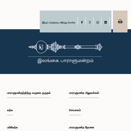
இந்தப் பக்கத்தை பகிர்ந்து கொள்க
Facebook
X
WhatsApp
LinkedIn
பாராளுமன்றத்திற்கு வருகை தருதல்
பாராளுமன்ற அலுவல்கள்
கற்க
செயலகம்
பங்கேற்க
பாராளுமன்ற நேரலை