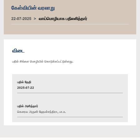
கேள்வியின் வரலாறு
22-07-2025
வாய்மொழியாக பதிலளித்தார்
விடை
பதில் சிங்கள மொழியில் கொடுக்கப்பட்டுள்ளது.
பதில் தேதி
2025-07-22
பதில் அளித்தார்
கௌரவ அருண் ஹேமச்சந்திரா, பா.உ.