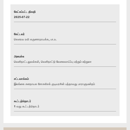
கேட்கப்பட்ட திகதி
2025-07-22
கேட்டவர்
கௌரவ ரவி கருணாநாயக்க, பா.உ.
அமைச்சு
வெளிநாட்டலுவல்கள், வெளிநாட்டு வேலைவாய்ப்பு மற்றும் சுற்றுலா
சட்டவாக்கம்
இலங்கை சனநாயக சோசலிசக் குடியரசின் பத்தாவது பாராளுமன்றம்
கூட்டத்தொடர்
1 வது கூட்டத்தொடர்