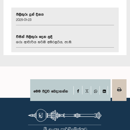
පිළිතුරු දුන් දිනය
2025-01-23
විසින් පිළිතුරු දෙන ලදී
ගරු ආචාර්ය හරිනි අමරසූරිය, පා.ම.
Facebook
මෙම පිටුව බෙදාගන්න
X
WhatsApp
LinkedIn