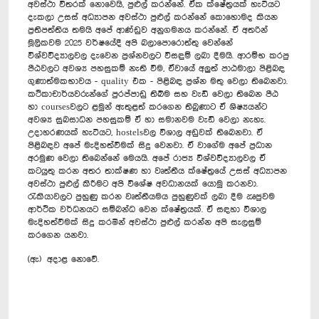
අවස්ථා විතරක් නොවෙයි, පුළුල් කරන්නේ. ඒක ක්ෂේත්‍රයක් හැටියට
දැකලා උසස් අධ්‍යාපන අවස්ථා පුළුල් කරන්නේ කොහොමද කියන
ප්‍රතිපත්තිය තමයි අපේ ආණ්ඩුව අනුගමනය කරන්නේ. ඒ අතරින්
මූලිකවම 2025 වර්ෂයේදී අපි බලාපොරොත්තු වෙන්නේ
විශ්වවිද්‍යාලවල දැවෙන ප්‍රශ්නවලට විසඳුම් ලබා දීමයි. ආරම්භ කරපු
පීඨවලට අවශ්‍ය පහසුකම් නැති වීම, ඒවායේ අලුත් පාඨමාලා පිළිබඳ
‍ගුණාත්මකභාවය - quality එක - පිළිබඳ ප්‍රශ්න මතු වෙලා තිබෙනවා.
කථිකාචාර්යවරුන්ගේ පුරප්පාඩු තිබීම සහ වැඩි වෙලා තිබෙන පීඨ
හා coursesවලට ළමුන් ඇතුළත් කරගෙන තිබුණාට ඒ ශිෂ්‍යයන්ට
අවශ්‍ය සුබසාධන පහසුකම් ඒ හා සමානවම වැඩි වෙලා නැහැ.
උදාහරණයක් හැටියට, hostelsවල විශාල අඩුවක් තිබෙනවා. ඒ
පිළිබඳව අපේ මැදිහත්වීමක් සිදු වෙනවා. ඒ වාගේම අපේ ප්‍රධාන
අරමුණ වෙලා තිබෙන්නේ මෙයයි. අපේ රාජ්‍ය විශ්වවිද්‍යාලවල ඒ
කටයුතු කරන අතර තාක්ෂණ හා වෘත්තීය ක්ෂේත්‍රයේ උසස් අධ්‍යාපන
අවස්ථා පුළුල් කිරීමට අපි විශේෂ අවධානයක් යොමු කරනවා.
රැකියාවලට පුහුණු කරන වෘත්තීයමය පුහුණුවක් ලබා දීම ඍජුවම
ආර්ථික වර්ධනයට සම්බන්ධ වෙන ක්ෂේත්‍රයක්. ඒ සඳහා විශාල
මැදිහත්වීමක් සිදු කරමින් අවස්ථා පුළුල් කරන්න අපි සැලසුම්
කරගෙන යනවා.
(ඇ) අදාළ නොවේ.