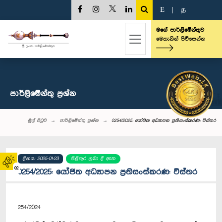
E
|
த
|
මගේ පාර්ලිමේන්තුව
මෙතැනින් පිවිසෙන්න
පාර්ලි‌මේන්තු‌ ප්‍රශ්න
මුල් පිටුව
පාර්ලි‌මේන්තු‌ ප්‍රශ්න
0254/2025: යෝජිත අධ්‍යාපන ප්‍රතිසංස්කරණ: විස්තර
දිනය: 2025-01-23
පිළිතුර ලබා දී ඇත
02
0254/2025: යෝජිත අධ්‍යාපන ප්‍රතිසංස්කරණ: විස්තර
254/2024