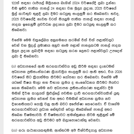
122ක් සඳහා රුපියල් මිලියනය බැගින් 2024 වර්ෂයේදී ලබා දුන්නා.
එහි ඉතිරි ජාතික පාසල් 24 සඳහා වන මූල්‍ය ප්‍රදාන, 2025 වර්ෂයේ
මුල් කාර්තුව තුළදී ලබා දීමට කටයුතු සැලසුම් කර ති‍බෙනවා. තවද,
2025 වර්ෂයේදී නැවත වරක් සියලුම ජාතික පාසල් සඳහා පාසල්
පාදක ඉගෙනුම් ප්‍රවර්ධන ප්‍රදානය ලබා දීමට කටයුතු සැලසුම් කර
තිබෙනවා.
එසේම මෙම චක්‍රලේඛය අනුගමනය කරමින් එක් එක් පළාත්වලට
වෙන් වන මුදල් ප්‍රමාණය අනුව සෑම පළාත් පාසලකටම පාසල් පාදක
මූල්‍ය ප්‍රදාන ලබාදීම සඳහා කටයුතු කරන ලෙසට පළාත්වලට උපදෙස්
ලබා දී තිබෙනවා.‍
(ii) අධ්‍යාපනයේ ඇති තරගකාරිත්වය අඩු කිරීම සඳහා දැනටමත්
අධ්‍යාපන ප්‍රතිසංස්කරණ ක්‍රියාවලිය සැලසුම් කර ඇති අතර, එය 2026
වර්ෂයේ සිට ක්‍රියාත්මක කිරීමට යෝජනා කර තිබෙනවා. එසේම මේ
යටතේ විෂය මාලා සහ විභාග ක්‍රමය ද සංශෝධනය කිරීමට පියවර
ගෙන තිබෙනවා. මෙම නව අධ්‍යාපන ප්‍රතිසංස්කරණ හඳුන්වා දීම
මඟින් දීර්ඝ කාලයක් මුළුල්ලේ පවතින දැඩි තරගකාරිත්වයකින් යුතු
අධ්‍යාපන ක්‍රමය වෙනස් වන අතර එමඟින් අධ්‍යාපන ක්‍රමය නව
දිශානතියකට යොමු වනු ඇති බවට අපේක්ෂා කෙරෙනවා. ඒ වාගේම
තරගකාරිත්වයට ප්‍රධාන හේතුවක් වෙලා තිබෙන්නේ පාසල් අතර
තිබෙන විෂමතාවයි. ඒ විෂමතාවට ආමන්ත්‍රණය කිරීම තුළිනුත් මේ
තරගකාරිත්වය අඩු කිරීමට අපි බලාපොරොත්තු වෙනවා.
(iii) ගරු කථානායකතුමනි, ඇත්තටම අපි විශ්වවිද්‍යාල අධ්‍යාපන