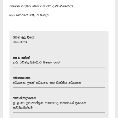
යන්නත් එතුමිය මෙම සභාවට දන්වන්නෙහිද?
(ඇ) නොඑසේ නම්, ඒ මන්ද?
අසන ලද දිනය
2025-01-23
අසන ලද්දේ
ගරු රවීන්ද්‍ර බණ්ඩාර මහතා, පා.ම.
අමාත්‍යාංශය
අධ්‍යාපන, උසස් අධ්‍යාපන සහ වෘත්තීය අධ්‍යාපන
ව්‍යවස්ථාදායකය
ශ්‍රී ලංකා ප්‍රජාතාන්ත්‍රික සමාජවාදී ජනරජයේ දසවැනි
පාර්ලිමේන්තුව