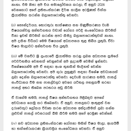
නැහැ. එම නිසා අපි එය සමාලෝචනය කරලා, ඒ අනුව 2026
වෙනකොට අපේ ප්‍රතිසංස්කරණ දීර්ඝ කාලීන අරමුණත් එක්ක
ක්‍රියාත්මක කරන්න බලාපොරොත්තු වෙනවා.
(ii) සෞන්දර්යය, තොරතුරු තාක්ෂණය සහ ගිණුම්කරණය වැනි
විෂයයන්වල අන්තර්ගතය වඩාත් යෝග්‍ය පරිදි සංශෝධනය කිරීමක්
විනා ඉවත් කිරීමක් කරන්න අපට කිසිදු බලාපොරොත්තුවක් නැහැ.
අපි දකින විධියට මෙම විෂයයන් අධ්‍යාපනය තුළ තිබිය යුතුයි; ඒවා
විෂය මාලාවට අන්තර්ගත විය යුතුයි.
(iii) මේ වනවිට ශ්‍රී ලංකාවේ ක්‍රියාත්මක කරනු ලබන අධ්‍යාපන ක්‍රමයේ
පරිවර්තනීය වෙනසක් වෙනුවෙන් අපි සූදානම් වෙමින් ඉන්නවා.
වි‍ශේෂයෙන්ම අපි ඒ සඳහා අංශ තුනකින් මැදිහත් වෙන්න
බලාපොරොත්තු වෙනවා. අපි ගුරු පුහුණුව සඳහා විශේෂ අවධානයක්
ලබා දෙන්න බලාපොරොත්තු වෙනවා. දෙවැනි කාරණය තමයි, පාසල්
සංවිධානය වීම සහ පාසල්වලට අවශ්‍ය යටිතල පහසුකම් හරහා
පාසල් අතර තිබෙන පරතරය අඩු කිරීම.
ඒ වාගේම තමයි, පාසල් විෂය අන්තර්ගතය පිළිබඳව අපගේ
අවධානය යොමු කර තිබෙනවා. ඒ අනුව, පාසලකට ඇතුළත් වන
දරුවෙකුට ලෝකය විවෘත කරන අධ්‍යාපන අත්දැකීමක් ලබා ගන්න
පුළුවන් පාසල් පරිසරයක් බිහි කිරීම තමයි අපේ අරමුණ වෙන්නේ.
(iv) නව අධ්‍යාපන ප්‍රතිසංස්කරණ යෝජනා මඟින් විෂය මාලා, ඇගයීම්
හා තක්සේරුකරණ ක්‍රියාවලිය සංශෝධනය වෙනවා. ඒ අනුව