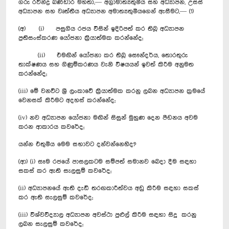
ගරු රවීන්ද්‍ර බණ්ඩාර මහතා,— අග්‍රාමාත්‍යතුමිය සහ අධ්‍යාපන, උසස්
අධ්‍යාපන සහ වෘත්තීය අධ්‍යාපන අමාත්‍යතුමියගෙන් ඇසීමට,— (1)
(අ) (i) පසුගිය රජය විසින් ඉදිරිපත් කර තිබූ අධ්‍යාපන
ප්‍රතිසංස්කරණ යෝජනා ක්‍රියාත්මක කරන්නේද;
(ii) එමඟින් යෝජනා කර තිබූ සෞන්දර්ය, තොරතුරු
තාක්ෂණය සහ ගිණුම්කරණය වැනි විෂයයන් ඉවත් කිරීම අනුමත
කරන්නේද;
(iii) මේ වනවිට ශ්‍රී ලංකාවේ ක්‍රියාත්මක කරනු ලබන අධ්‍යාපන ක්‍රමයේ
වෙනසක් කිරීමට අදහස් කරන්නේද;
(iv) නව අධ්‍යාපන යෝජනා මඟින් සිසුන් මුහුණ දෙන පීඩනය අවම
කරන ආකාරය කවරේද;
යන්න එතුමිය මෙම සභාවට දන්වන්නෙහිද?
(ආ) (i) සෑම රජයේ පාසලකටම සම්පත් සමානව බෙදා දීම සඳහා
සකස් කර ඇති සැලසුම් කවරේද;
(ii) අධ්‍යාපනයේ ඇති දැඩි තරඟකාරීත්වය අඩු කිරීම සඳහා සකස්
කර ඇති සැලසුම් කවරේද;
(iii) විශ්වවිද්‍යාල අධ්‍යාපන අවස්ථා පුළුල් කිරීම සඳහා සිදු කරනු
ලබන සැලසුම් කවරේද;