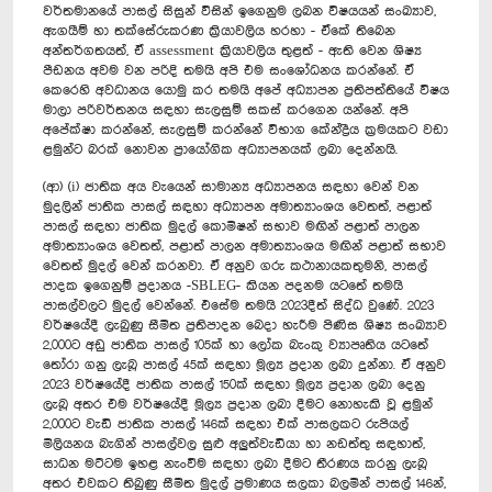
වර්තමානයේ පාසල් සිසුන් විසින් ඉගෙනුම ලබන විෂයයන් සංඛ්‍යාව,
ඇගයීම් හා තක්සේරුකරණ ක්‍රියාවලිය හරහා - ඒකේ තිබෙන
අන්තර්ගතයත්, ඒ assessment ක්‍රියාවලිය තුළත් - ඇති වෙන ශිෂ්‍ය
පීඩනය අවම වන පරිදි තමයි අපි එම සංශෝධනය කරන්නේ. ඒ
කෙරෙහි අවධානය යොමු කර තමයි අපේ අධ්‍යාපන ප්‍රතිපත්තියේ විෂය
මාලා පරිවර්තනය සඳහා සැලසුම් සකස් කරගෙන යන්නේ. අපි
අපේක්ෂා කරන්නේ, සැලසුම් කරන්නේ විභාග කේන්ද්‍රීය ක්‍රමයකට වඩා
ළමුන්ට බරක් නොවන ප්‍රායෝගික අධ්‍යාපනයක් ලබා දෙන්නයි.
(ආ) (i) ජාතික අය වැයෙන් සාමාන්‍ය අධ්‍යාපනය සඳහා වෙන් වන
මුදලින් ජාතික පාසල් සඳහා අධ්‍යාපන අමාත්‍යාංශය වෙතත්, පළාත්
පාසල් සඳහා ජාතික මුදල් කොමිෂන් සභාව මඟින් පළාත් පාලන
අමාත්‍යාංශය වෙතත්, පළාත් පාලන අමාත්‍යාංශය මඟින් පළාත් සභාව
වෙතත් මුදල් වෙන් කරනවා. ඒ අනුව ගරු කථානායකතුමනි, පාසල්
පාදක ඉගෙනුම් ප්‍රදානය -SBLEG- කියන පදනම යටතේ තමයි
පාසල්වලට මුදල් වෙන්නේ. එසේම තමයි 2023දීත් සිද්ධ වුණේ. 2023
වර්ෂයේදී ලැබුණු සීමිත ප්‍රතිපාදන බෙදා හැරීම පිණිස ශිෂ්‍ය සංඛ්‍යාව
2,000ට අඩු ජාතික පාසල් 105ක් හා ලෝක බැංකු ව්‍යාපෘතිය යටතේ
තෝරා ගනු ලැබූ පාසල් 45ක් සඳහා මූල්‍ය ප්‍රදාන ලබා දුන්නා. ඒ අනුව
2023 වර්ෂයේදී ජාතික පාසල් 150ක් සඳහා මූල්‍ය ප්‍රදාන ලබා දෙනු
ලැබූ අතර එම වර්ෂයේදී මූල්‍ය ප්‍රදාන ලබා දීමට නොහැකි වූ ළමුන්
2,000ට වැඩි ජාතික පාසල් 146ක් සඳහා එක් පාසලකට රුපියල්
මිලියනය බැගින් පාසල්වල සුළු අලුත්වැඩියා හා නඩත්තු සඳහාත්,
සාධන මට්ටම ඉහළ නැංවීම සඳහා ලබා දීමට තීරණය කරනු ලැබූ
අතර එවකට තිබුණු සීමිත මුදල් ප්‍රමාණය සලකා බලමින් පාසල් 146න්,