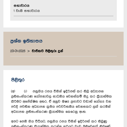
සභාවාරය
1 වැනි සභාවාරය
ප්‍රශ්න ඉතිහාසය
23-01-2025
වාචිකව පිළිතුරු දුන්
පිළිතුර
(අ) (i) පසුගිය රජය විසින් ඉදිරිපත් කර තිබූ අධ්‍යාපන
ප්‍රතිසංස්කරණ යෝජනාවල සාධනීය වෙනස්කම් සිදු කර ක්‍රියාත්මක
කිරීමට අපේක්ෂිත අතර, ඒ අනුව ශිෂ්‍ය ප්‍රජාවට වඩාත් යෝග්‍ය වන
පරිදි පවතින අධ්‍යාපන ක්‍රමය පරිවර්තනීය වෙනසකට ලක් කරමින්
අධ්‍යාපන ප්‍රතිසංස්කරණ ක්‍රියාත්මක කෙරෙනු ඇත.
අපට පෙනී ගිය විධියට, පසුගිය රජය විසින් ඉදිරිපත් කර තිබුණු
ප්‍රතිසංස්කරණ ක්‍රියාත්මක කරන්න හරියට වැඩ පිළිවෙළක් තිබුණේ