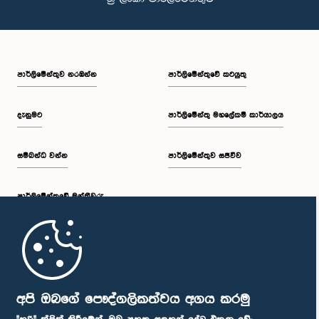
පාර්ලි‌මේන්තුව නරඹන්න
පාර්ලිමේන්තුවේ කටයුතු
දැනුමට
පාර්ලිමේන්තු මහලේකම් කාර්යාලය
සම්බන්ධ වන්න
පාර්ලිමේන්තුව සජීවීව
පාර්ලි‌මේන්තුවේ මන්ත්‍රීවරු
මුල් පිටුව
පාර්ලිමේන්තු ජංගම යෙදුම
අපි ඔබගේ පෞද්ගලිකත්වය අගය කරමු