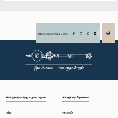
இந்தப் பக்கத்தை பகிர்ந்து கொள்க
Facebook
X
WhatsApp
LinkedIn
பாராளுமன்றத்திற்கு வருகை தருதல்
பாராளுமன்ற அலுவல்கள்
கற்க
செயலகம்