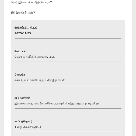
அவர் இச்சபைக்கு அறிவிப்பாரா?
(இ) இன்றேல், ஏன்?
கேட்கப்பட்ட திகதி
2025-01-23
கேட்டவர்
கௌரவ ரவீந்திர பண்டார, பா.உ.
அமைச்சு
கல்வி, உயர் கல்வி மற்றும் தொழிற் கல்வி
சட்டவாக்கம்
இலங்கை சனநாயக சோசலிசக் குடியரசின் பத்தாவது பாராளுமன்றம்
கூட்டத்தொடர்
1 வது கூட்டத்தொடர்