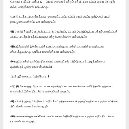
கௌரவ ரவீந்திர பண்டார,— பிரதம அமைச்சர் மற்றும் கல்வி, உயர் கல்வி மற்றும் தொழிற்
கல்வி அமைச்சரைக் கேட்பதற்கு,—
(அ) (i) கடந்த அரசாங்கத்தால் முன்வைக்கப்பட்ட கல்வி மறுசீரமைப்பு முன்மொழிவுகள்
நடைமுறைப்படுத்தப்படுமா என்பதையும்;
(ii) அவற்றில் முன்மொழியப்பட்டவாறு அழகியல், தகவல் தொழில்நுட்பம் மற்றும் கணக்கியல்
ஆகிய பாடங்கள் நீக்கப்படுவதை ஏற்றுக்கொள்வாரா என்பதையும்;
(iii) இன்றளவில் இலங்கையில் நடைமுறையிலுள்ள கல்வி முறையில் மாற்றங்களை
ஏற்படுத்துவதற்கு எதிர்ப்பார்க்கின்றீர்களா என்பதையும்;
(iv) புதிய கல்வி முன்மொழிவுகளால் மாணவர்கள் எதிர்நோக்கும் அழுத்தங்களை
குறைக்கும் முறை யாதென்பதையும்;
அவர் இச்சபைக்கு அறிவிப்பாரா?
(ஆ) (i) அனைத்து அரச பாடசாலைகளுக்கும் சமமாக வளங்களை பகிர்ந்தளிப்பதற்காக
வகுக்கப்பட்டுள்ள திட்டங்கள் யாவையென்பதையும்;
(ii) கல்வித் துறையில் நிலவும் கடும் போட்டித்தன்மையைக் குறைப்பதற்காக வகுக்கப்பட்டுள்ள
திட்டங்கள் யாவையென்பதையும்;
(iii) பல்கலைக்கழக கல்விசார் வாய்ப்புகளை அதிகரிப்பதற்காக வகுக்கப்படும் திட்டங்கள்
யாவையென்பதையும்;