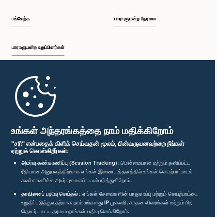
பங்கேற்க
பாராளுமன்ற நேரலை
பாராளுமன்ற உறுப்பினர்கள்
முதற்பக்கம்
பாராளுமன்ற கையடக்க செயலி
உங்கள் அந்தரங்கத்தை நாம் மதிக்கிறோம்
"சரி" என்பதைக் கிளிக் செய்வதன் மூலம், பின்வருவனவற்றை நீங்கள்
ஏற்றுக் கொள்கிறீர்கள்:
அமர்வு கண்காணிப்பு (Session Tracking):
மென்மையான மற்றும் தனிப்பட்ட
ரீதியான அனுபவத்திற்காக எங்கள் இணையத்தளத்தில் உங்கள் செயற்பாட்டைக்
எம்மை பின்தொடர்க :
கண்காணிக்க அமர்வுகளைப் பயன்படுத்துகிறோம்.
தரவினைப் பதிவு செய்தல் :
எங்கள் சேவைகளின் பாதுகாப்பு மற்றும் செயற்பாட்டை
விருதுகள்
உறுதிப்படுத்துவதற்காக நாம் உங்களது IP முகவரி, சாதன விவரங்கள் மற்றும் பிற
தொடர்புடைய தரவை நாங்கள் பதிவு செய்கிறோம்.