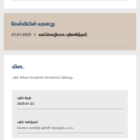
கேள்வியின் வரலாறு
23-01-2025
வாய்மொழியாக பதிலளித்தார்
விடை
பதில் சிங்கள மொழியில் கொடுக்கப்பட்டுள்ளது.
பதில் தேதி
2025-01-23
பதில் அளித்தார்
கௌரவ கலாநிதி ஹரினி அமரசூரிய, பா.உ.