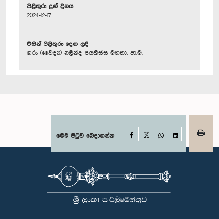
පිළිතුරු දුන් දිනය
2024-12-17
විසින් පිළිතුරු දෙන ලදී
ගරු (වෛද්‍ය) නලින්ද ජයතිස්ස මහතා, පා.ම.
Facebook
මෙම පිටුව බෙදාගන්න
X
WhatsApp
LinkedIn