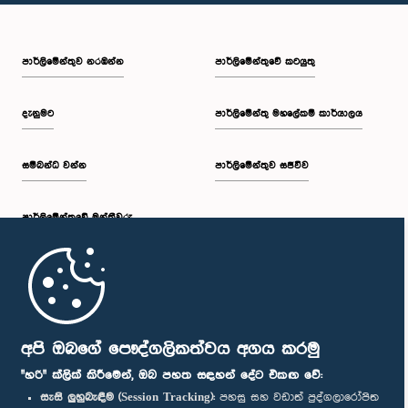
පාර්ලි‌මේන්තුව නරඹන්න
පාර්ලිමේන්තුවේ කටයුතු
දැනුමට
පාර්ලිමේන්තු මහලේකම් කාර්යාලය
සම්බන්ධ වන්න
පාර්ලිමේන්තුව සජීවීව
පාර්ලි‌මේන්තුවේ මන්ත්‍රීවරු
මුල් පිටුව
පාර්ලිමේන්තු ජංගම යෙදුම
අපි ඔබගේ පෞද්ගලිකත්වය අගය කරමු
"හරි" ක්ලික් කිරීමෙන්, ඔබ පහත සඳහන් දේට එකඟ වේ:
සැසි ලුහුබැඳීම (Session Tracking):
පහසු සහ වඩාත් පුද්ගලාරෝපිත