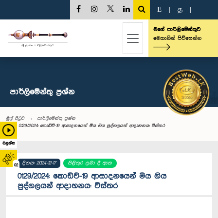
E
|
த
|
මගේ පාර්ලිමේන්තුව
මෙතැනින් පිවිසෙන්න
පාර්ලි‌මේන්තු‌ ප්‍රශ්න
මුල් පිටුව
පාර්ලි‌මේන්තු‌ ප්‍රශ්න
0129/2024: කොඩිව්-19 ආසාදනයෙන් මිය ගිය පුද්ගලයන් ආදාහනය: විස්තර
බලන්න
දිනය: 2024-12-17
පිළිතුර ලබා දී ඇත
02
0129/2024: කොඩිව්-19 ආසාදනයෙන් මිය ගිය
පුද්ගලයන් ආදාහනය: විස්තර