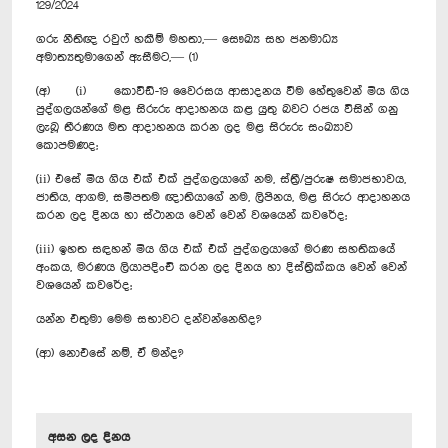
129/2024
ගරු නීතිඥ රවුෆ් හකීම් මහතා,— සෞඛ්‍ය සහ ජනමාධ්‍ය
අමාත්‍යතුමාගෙන් ඇසීමට,— (1)
(අ) (i) කොවිඩ්-19 වෛරසය ආසාදනය වීම හේතුවෙන් මිය ගිය
පුද්ගලයන්ගේ මළ සිරුරු ආදාහනය කළ යුතු බවට රජය විසින් ගනු
ලැබූ තීරණය මත ආදාහනය කරන ලද මළ සිරුරු සංඛ්‍යාව
කොපමණද;
(ii) එසේ මිය ගිය එක් එක් පුද්ගලයාගේ නම, ස්ත්‍රී/පුරුෂ සමාජභාවය,
ජාතිය, ආගම, සමීපතම ඥාතියාගේ නම, ලිපිනය, මළ සිරුර ආදාහනය
කරන ලද දිනය හා ස්ථානය වෙන් වෙන් වශයෙන් කවරේද‍;
(iii) ඉහත සඳහන් මිය ගිය එක් එක් පුද්ගලයාගේ මරණ සහතිකයේ
අංකය, මරණය ලියාපදිංචි කරන ලද දිනය හා දිස්ත්‍රික්කය වෙන් වෙන්
වශයෙන් කවරේද;
යන්න එතුමා මෙම සභාවට දන්වන්නෙහිද?
(ආ) නොඑසේ නම්, ඒ මන්ද?
අසන ලද දිනය