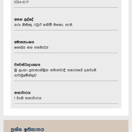
2024-12-17
අසන ලද්දේ
ගරු නීතිඥ රවුෆ් හකීම් මහතා, පා.ම.
අමාත්‍යාංශය
සෞඛ්‍ය සහ ජනමාධ්‍ය
ව්‍යවස්ථාදායකය
ශ්‍රී ලංකා ප්‍රජාතාන්ත්‍රික සමාජවාදී ජනරජයේ දසවැනි
පාර්ලිමේන්තුව
සභාවාරය
1 වැනි සභාවාරය
ප්‍රශ්න ඉතිහාසය