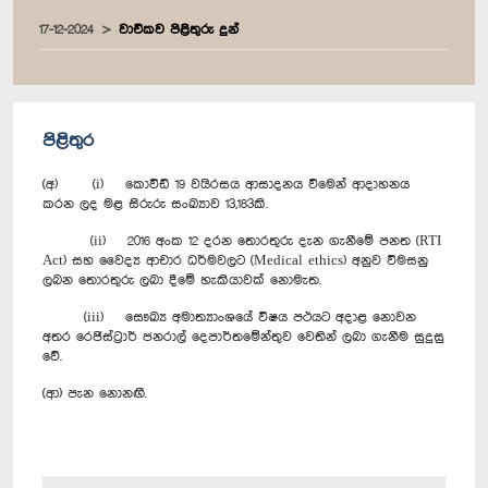
17-12-2024
වාචිකව පිළිතුරු දුන්
පිළිතුර
(අ) (i) ‍කොවිඩ් 19 වයිරසය ආසාදනය වීමෙන් ආදාහනය
කරන ලද මළ සිරුරු සංඛ්‍යාව 13,183කි.
(ii) 2016 අංක 12 දරන තොරතුරු දැන ගැනීමේ පනත (RTI
Act) සහ වෛද්‍ය ආචාර ධර්මවලට (Medical ethics) අනුව විමසනු
ලබන තොරතුරු ලබා දීමේ හැකියාවක් නොමැත.
(iii) සෞඛ්‍ය අමාත්‍යාංශයේ විෂය පථයට අදාළ නොවන
අතර රෙජිස්ට්‍රාර් ජනරාල් දෙපාර්තමේන්තුව වෙතින් ලබා ගැනීම සුදුසු
වේ.
(ආ) පැන නොනඟී.