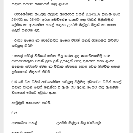
සඳහා පියවර කිහිපයක් ගනු ලැබීය.
· පාරිභෝගික කටයුතු පිළිබඳ අධිකාරිය විසින් 2024.12.09 දිනැති අංක
2414/02 හා 2414/04 දරන අතිවිශේෂ ගැසට් පත්‍ර මඟින් පිළිවෙළින්
දේශීය හා ආනයනික සහල් සඳහා උපරිම සිල්ලර මිලක් හා තොග
මිලක් පනවන ලදී.
· රාජ්‍ය අංශය හා පෞද්ගලික අංශය විසින් සහල් ආනයනය කිරීමට
කටයුතු කිරීම.
· සහල් මෝල් හිමියන් සමඟ සිදු කරන ලද සාකච්ඡාවේදී ගරු
ජනාධිපතිතුමා විසින් ලබා දුන් උපදෙස් පරිදි දිනපතා සී/ස ලංකා
සතොස සමාගම වෙත හා විවෘත වෙළෙඳ පොළ වෙත නිශ්චිත සහල්
ප්‍රමාණයක් නිදහස් කිරීම.
(iii) මේ වන විටත් පාරිභෝගික කටයුතු පිළිබඳ අධිකාරිය විසින් සහල්
සඳහා පාලන මිලක් හඳුන්වා දී ඇත. ඊට අදාළ ගැසට් පත්‍ර ඇමුණුම
වශයෙන් මෙයට අමුණා ඇත.
ඇමුණුම සභාගත* කරමි.
(iv)
ආනයනික සහල්
උපරිම සිල්ලර මිල (රුපියල්)