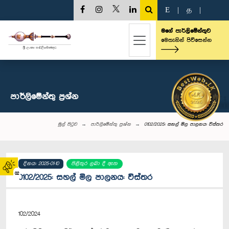
E
|
த
|
මගේ පාර්ලිමේන්තුව
මෙතැනින් පිවිසෙන්න
පාර්ලි‌මේන්තු‌ ප්‍රශ්න
මුල් පිටුව
පාර්ලි‌මේන්තු‌ ප්‍රශ්න
0102/2025: සහල් මිල‍ පාලනය: විස්තර
දිනය: 2025-01-10
පිළිතුර ලබා දී ඇත
02
0102/2025: සහල් මිල‍ පාලනය: විස්තර
102/2024