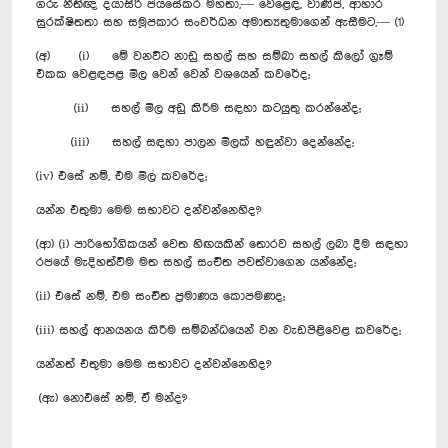
ගරු නීතිඥ දයාසිරි ජයසේකර මහතා,— වෙළෙඳ, වාණිජ, ආහාර
සුරක්ෂිතතා සහ සමූපකාර සංවර්ධන අමාත්‍යතුමාගෙන් ඇසීමට,— (1)
(අ) (i) මේ වනවිට නාඩු සහල් සහ සම්බා සහල් කිලෝ ග්‍රෑම්
එකක වෙළඳපළ මිල වෙන් වෙන් වශයෙන් කවරේද;
(ii) සහල් මිල අඩු කිරීම සඳහා කටයුතු කරන්නේද;
(iii) සහල් සඳහා පාලන මිලක් හඳුන්වා දෙන්නේද;
(iv) එසේ නම්, එම මිල කවරේද;
යන්න එතුමා මෙම සභාවට දන්වන්නෙහිද?
(ආ) (i) පාරිභෝගිකයන් වෙත හිඟයකින් තොරව සහල් ලබා දීම සඳහා
රජයේ මැදිහත්වීම මත සහල් සංචිත පවත්වාගෙන යන්නේද;
(ii) එසේ නම්, එම සංචිත ප්‍රමාණය කොපමණද;
(iii) සහල් ආනයනය කිරීම සම්බන්ධයෙන් වන වැඩපිළිවෙළ කවරේද;
යන්නත් එතුමා මෙම සභාවට දන්වන්නෙහිද?
(ඇ) නොඑසේ නම්, ඒ මන්ද?