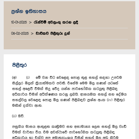
ප්‍රශ්න ඉතිහාසය
10-01-2025
රැස්වීම් අවලංගු කරන ලදී
06-02-2025
වාචිකව පිළිතුරු දුන්
පිළිතුර
(අ) (i) මේ වන විට වෙළෙඳ පොළ තුළ සහල් සඳහා උපරිම
සිල්ලර මිලක් ක්‍රියාත්මකව පවතී. එසේම මෙම මිල ගණන් යටතේ
සහල් අළෙවි වීමක් සිදු වේද යන්න පාරිභෝගික කටයුතු පිළිබඳ
අධිකාරිය විසින් අධීක්ෂණය කරනු ලබයි. ආනයනික සහල් සහ දේශීය
සහල්වල වෙළෙඳ පොළ මිල ගණන් පිළිබඳව ප්‍රශ්න අංක (iv) පිළිතුර
මඟින් දක්වා ඇත.
(ii) ඔව්.
පසුගිය මාසය ඇතුළත කෘත්‍රිමව සහ අසාමාන්‍ය ලෙස සහල් මිල වැඩි
වීමක් වාර්තා විය. එම අවස්ථාවේ පාරිභෝගික කටයුතු පිළිබඳ
අධිකාරිය හා එක්ව අප අමාත්‍යාංශය විසින් සහල් මිල අඩු කිරීම