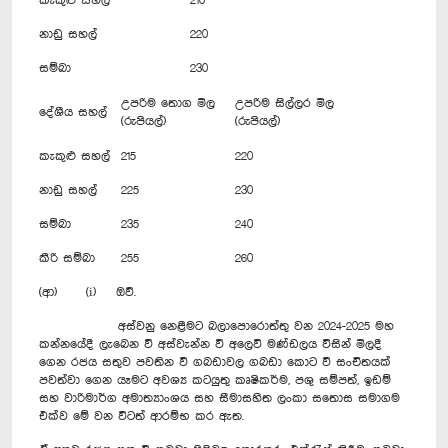
කැකුළු සහල්
210
නාඩු සහල්
220
සම්බා
230
උපරිම තොග මිල
උපරිම සිල්ලර මිල
දේශීය සහල්
(රුපියල්)
(රුපියල්)
කැකුළු සහල්
215
220
නාඩු සහල්
225
230
සම්බා
235
240
කීරි සම්බා
255
260
(ආ) (i) ඔව්.
අස්වනු නෙළීමට බලාපොරොත්තු වන 2024-2025 මහ
කන්නයේදී ලැබෙන වී අස්වැන්න වී අලෙවි මණ්ඩලය විසින් මිලදී
ගෙන රජය සතුව පවතින වී ගබඩාවල ගබඩා කොට වී සංචිතයක්
පවත්වා ගෙන යෑමට අවශ්‍ය කටයුතු කෘෂිකර්ම, පශු සම්පත්, ඉඩම්
සහ වාරිමාර්ග අමාත්‍යාංශය සහ සීමාසහිත ලංකා සතොස සමාගම
එක්ව මේ වන විටත් ආරම්භ කර ඇත.