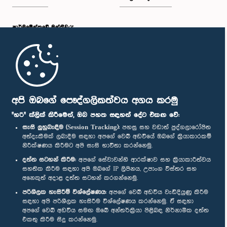
පාර්ලි‌මේන්තුවේ මන්ත්‍රීවරු
මුල් පිටුව
පාර්ලිමේන්තු ජංගම යෙදුම
අපි ඔබගේ පෞද්ගලිකත්වය අගය කරමු
"හරි" ක්ලික් කිරීමෙන්, ඔබ පහත සඳහන් දේට එකඟ වේ:
සැසි ලුහුබැඳීම (Session Tracking):
පහසු සහ වඩාත් පුද්ගලාරෝපිත
අත්දැකීමක් ලබාදීම සඳහා අපගේ වෙබ් අඩවියේ ඔබගේ ක්‍රියාකාරකම්
නිරීක්ෂණය කිරීමට අපි සැසි භාවිතා කරන්නෙමු.
අප හා සම්බන්ධ වී සිටින්න :
දත්ත සටහන් කිරීම:
අපගේ සේවාවන්හි ආරක්ෂාව සහ ක්‍රියාකාරීත්වය
සහතික කිරීම සඳහා අපි ඔබගේ IP ලිපිනය, උපාංග විස්තර සහ
අනෙකුත් අදාළ දත්ත සටහන් කරගන්නෙමු.
සම්මාන
පරිශීලක හැසිරීම් විශ්ලේෂණය:
අපගේ වෙබ් අඩවිය වැඩිදියුණු කිරීම
සඳහා අපි පරිශීලක හැසිරීම විශ්ලේෂණය කරන්නෙමු. ඒ සඳහා
අපගේ වෙබ් අඩවිය සමඟ ඔබේ අන්තර්ක්‍රියා පිළිබඳ නිර්නාමික දත්ත
පෞද්ගලිකත්ව ප්‍රතිපත්තිය
එකතු කිරීම සිදු කරන්නෙමු.