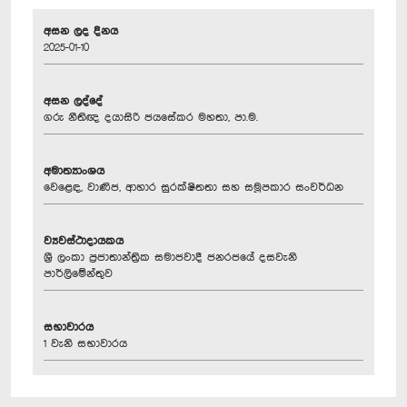
අසන ලද දිනය
2025-01-10
අසන ලද්දේ
ගරු නීතිඥ දයාසිරි ජයසේකර මහතා, පා.ම.
අමාත්‍යාංශය
වෙළෙඳ, වාණිජ, ආහාර සුරක්ෂිතතා සහ සමූපකාර සංවර්ධන
ව්‍යවස්ථාදායකය
ශ්‍රී ලංකා ප්‍රජාතාන්ත්‍රික සමාජවාදී ජනරජයේ දසවැනි
පාර්ලිමේන්තුව
සභාවාරය
1 වැනි සභාවාරය