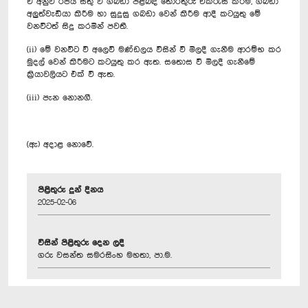
ඒ අනුව රජය සතු වී ගබඩා පිළිබඳ තොරතුරු එක්රැස් කිරීම, ගබඩා
අලුත්වැඩියා කිරීම හා සුදුසු ගබඩා වෙන් කිරීම ආදී කටයුතු මේ
වනවිටත් සිදු කරමින් පවතී.
(ii) මේ වනවිට වී අලෙවි මණ්ඩලය විසින් වී මිලදී ගැනීම ආරම්භ කර
මුදල් වෙන් කිරීමට කටයුතු කර ඇත. සතොස වී මිලදී ගැනීමේ
ක්‍රියාවලියට එක් වී ඇත.
(iii) පැන නොනගී.
(ඇ) අදාළ නොවේ.
පිළිතුරු දුන් දිනය
2025-02-06
විසින් පිළිතුරු දෙන ලදී
ගරු වසන්ත සමරසිංහ මහතා, පා.ම.