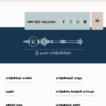
Facebook
මෙම පිටුව බෙදාගන්න
X
WhatsApp
LinkedIn
පාර්ලි‌මේන්තුව නරඹන්න
පාර්ලිමේන්තුවේ කටයුතු
දැනුමට
පාර්ලිමේන්තු මහලේකම් කාර්යාලය
සම්බන්ධ වන්න
පාර්ලිමේන්තුව සජීවීව