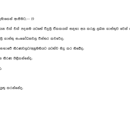
මාගෙන් ඇසීමට,— (1)
ික යන එක් එක් පදනම යටතේ විදුලි ඒකකයක් සඳහා අය කරනු ලබන ගාස්තුව වෙන
ුලි ගාස්තු සංශෝධනවල විස්තර කවරේද;
 සභාවේ තීරණවලට/අනුමතියට යටත්ව සිදු කර තිබේද;
න තීරණ පිළිගන්නේද;
;
යුතු කරන්නේද;