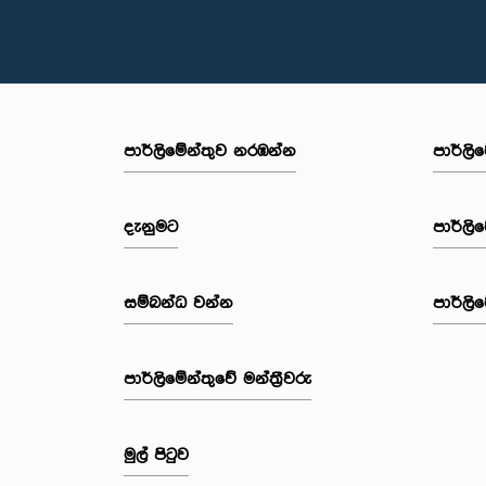
පාර්ලි‌මේන්තුව නරඹන්න
පාර්ලි
දැනුමට
පාර්ලි
සම්බන්ධ වන්න
පාර්ලි
පාර්ලි‌මේන්තුවේ මන්ත්‍රීවරු
මුල් පිටුව