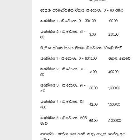
මාසික පරිභෝජනය ඒකක කි.වො.පැ. 0 - 60 අතර
කාණ්ඩය 1 : කි.වො.පැ. 0 - 30
6.00
100.00
කාණ්ඩය 2 : කි.වො.පැ. 31 -
9.00
250.00
60
මාසික පරිභෝජනය ඒකක කි.වො.පැ. 60කට වැඩි
කාණ්ඩය 1 : කි.වො.පැ. 0 - 60
15.00
අදාළ ‍නොවේ
කාණ්ඩය 2 : කි.වො.පැ. 61 -
18.00
400.00
90
කාණ්ඩය 3 : කි.වො.පැ. 91 -
30.00
1,000.00
120
කාණ්ඩය 4 : කි.වො.පැ. 121
42.00
1,500.00
-180
කාණ්ඩය 5 : කි.වො.පැ. 180ට
65.00
2,000.00
වැඩි
ගෘහස්ථ - තෝරා ගත හැකි කාල පාදක ගාස්තු අය
ක්‍රමය