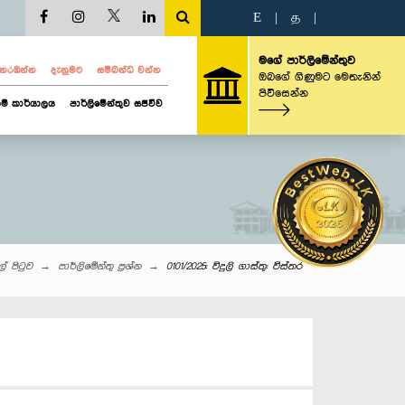
E
|
த
|
මගේ පාර්ලිමේන්තුව
ව නරඹන්න
දැනුමට
සම්බන්ධ වන්න
ඔබගේ ගිණුමට මෙතැනින්
පිවිසෙන්න
ම් කාර්යාලය
පාර්ලිමේන්තුව සජීවීව
ල් පිටුව
පාර්ලි‌මේන්තු‌ ප්‍රශ්න
0101/2025: විදුලි ගාස්තු: විස්තර