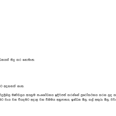
සංශෝධනයක් සිදු කර නොමැත.
ට අදහසක් නැත.
විදුලිබල මණ්ඩලය අයක්‍රම සංශෝධනය ඉදිරිපත් කරන්නේ පුරෝකථනය කරන ලද 
ැනීමට වැය වන වියදමට අදාළ වන විනිමය අනුපාතය, ඉන්ධන මිල, ගල් අඟුරු මිල, 