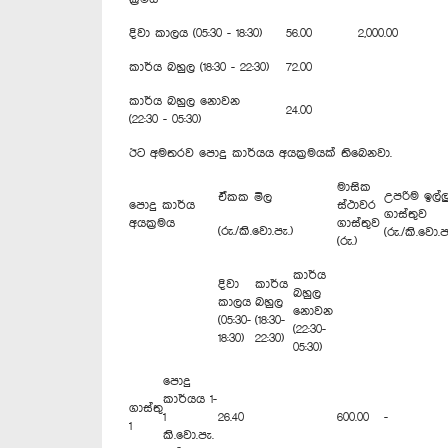
දිවා කාලය (05:30 - 18:30)
56.00
2,000.00
කාර්ය බහුල (18:30 - 22:30)
72.00
කාර්ය බහුල නොවන
24.00
(22:30 - 05:30)
ඊට අමතරව පොදු කාර්යය අයක්‍රමයක් තිබෙනවා.
මාසික
උපරිම ඉල්ලු
ඒකක මිල
පොදු කාර්ය
ස්ථාවර
ගාස්ත
අයක්‍රමය
ගාස්තුව
(රු./කි.වො.පැ.)
(රු./කි.වො.ප
(රු.)
කාර්ය
දිවා
කාර්ය
බහුල
කාලය
බහුල
නොවන
(05:30-
(18:30-
(22:30-
18:30)
22:30)
05:30)
පොදු
කාර්යය 1-
ගාස්තු
1
26.40
600.00
-
1
කි.වො.පැ.