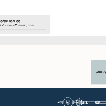
පිළිතුරු දෙන ලදී
මාර ජයකොඩි මහතා, පා.ම.
මෙම පි