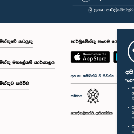
මේන්තුවේ කටයුතු
පාර්ලිමේන්තු ජංගම යෙදුම
මේන්තු මහලේකම් කාර්යාලය
අප
අප හා සම්බන්ධ වී සිටින්න :
"හරි
මේන්තුව සජීවීව
ස
අ
සම්මාන
න
ද
ක
පෞද්ගලිකත්ව ප්‍රතිපත්තිය
ස
ප
අ