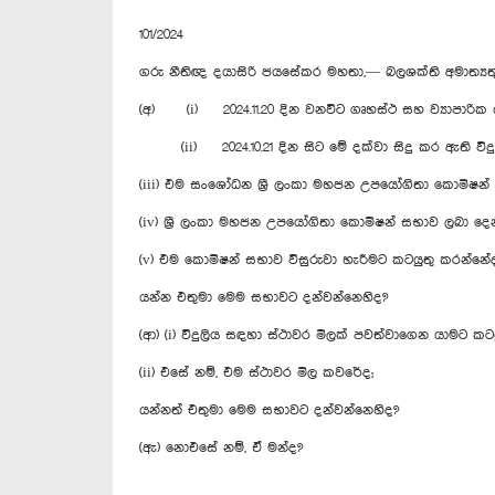
101/2024
ගරු නීතිඥ දයාසිරි ජයසේකර මහතා,— බලශක්ති අමාත්‍යතු
(අ) (i) 2024.11.20 දින වනවිට ගෘහස්ථ සහ ව්‍යාපාර
(ii) 2024.10.21 දින සිට මේ දක්වා සිදු කර ඇති විද
(iii) එම සංශෝධන ශ්‍රී ලංකා මහජන උපයෝගිතා කොමිෂන්
(iv) ශ්‍රී ලංකා මහජන උපයෝගිතා කොමිෂන් සභාව ලබා දෙ
(v) එම කොමිෂන් සභාව විසුරුවා හැරීමට කටයුතු කරන්නේද
යන්න එතුමා මෙම සභාවට දන්වන්නෙහිද?
(ආ) (i) විදුලිය සඳහා ස්ථාවර මිලක් පවත්වාගෙන යාමට කට
(ii) එසේ නම්, එම ස්ථාවර මිල කවරේද;
යන්නත් එතුමා මෙම සභාවට දන්වන්නෙහිද?
(ඇ) නොඑසේ නම්, ඒ මන්ද?