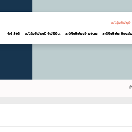
පාර්ලි‌මේන්තු
මුල් පිටුව
පාර්ලි‌මේන්තුවේ මන්ත්‍රීවරු
පාර්ලිමේන්තුවේ කටයුතු
පාර්ලිමේන්තු මහලේක
මු