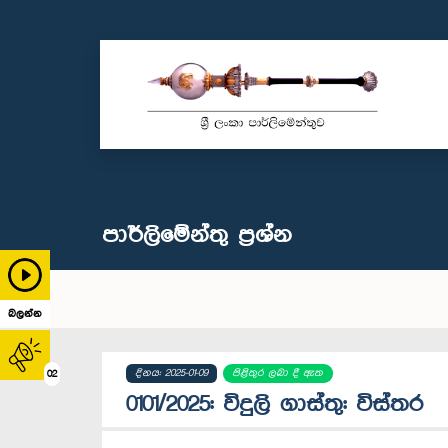
පාර්ලි‌මේන්තු‌ ප්‍රශ්න
බලන්න
දිනය: 2025-01-09
පිළිතුර ලබා දී ඇත
02
0101/2025: විදුලි ගාස්තු: විස්තර