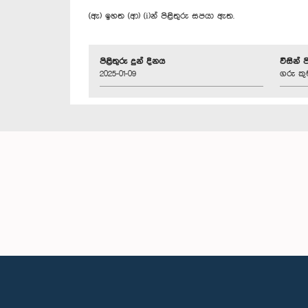
(ඇ) ඉහත (ආ) (i)න් පිළිතුරු සපයා ඇත.
පිළිතුරු දුන් දිනය
විසින් 
2025-01-09
ගරු කු