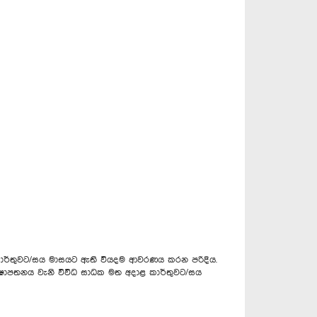
කාර්තුවට/සය මාසයට ඇති වියදම ආවරණය කරන පරිදිය.
වර්ෂාපතනය වැනි විවිධ සාධක මත අදාළ කාර්තුවට/සය