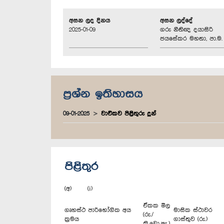
අසන ලද දිනය
අසන ලද්දේ
2025-01-09
ගරු නීතිඥ දයාසිරි
ජයසේකර මහතා, පා.ම.
ප්‍රශ්න ඉතිහාසය
09-01-2025
වාචිකව පිළිතුරු දුන්
පිළිතුර
(අ) (i)
ඒකක මිල
ගෘහස්ථ පාරිභෝගික අය
මාසික ස්ථාවර
(රු./
ක්‍රමය
ගාස්තුව (රු.)
කි.වො.පැ.)