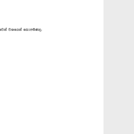
් වෙන් වශයෙන් කොපමණද;