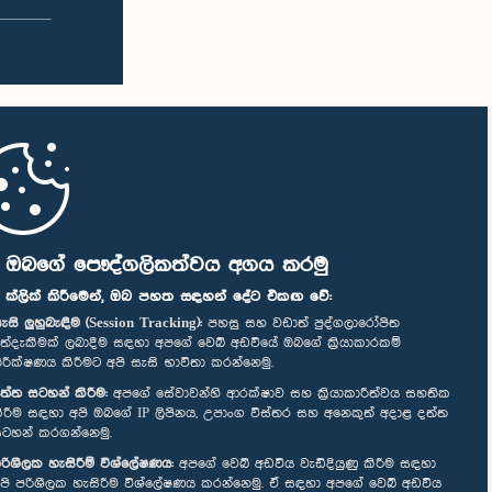
ි ඔබගේ පෞද්ගලිකත්වය අගය කරමු
" ක්ලික් කිරීමෙන්, ඔබ පහත සඳහන් දේට එකඟ වේ:
ැසි ලුහුබැඳීම (Session Tracking):
පහසු සහ වඩාත් පුද්ගලාරෝපිත
ත්දැකීමක් ලබාදීම සඳහා අපගේ වෙබ් අඩවියේ ඔබගේ ක්‍රියාකාරකම්
ිරීක්ෂණය කිරීමට අපි සැසි භාවිතා කරන්නෙමු.
ත්ත සටහන් කිරීම:
අපගේ සේවාවන්හි ආරක්ෂාව සහ ක්‍රියාකාරීත්වය සහතික
ිරීම සඳහා අපි ඔබගේ IP ලිපිනය, උපාංග විස්තර සහ අනෙකුත් අදාළ දත්ත
ටහන් කරගන්නෙමු.
රිශීලක හැසිරීම් විශ්ලේෂණය:
අපගේ වෙබ් අඩවිය වැඩිදියුණු කිරීම සඳහා
පි පරිශීලක හැසිරීම විශ්ලේෂණය කරන්නෙමු. ඒ සඳහා අපගේ වෙබ් අඩවිය