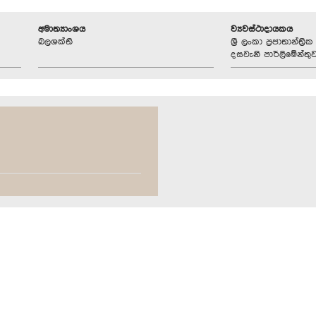
අමාත්‍යාංශය
ව්‍යවස්ථාදායකය
බලශක්ති
ශ්‍රී ලංකා ප්‍රජාතාන්ත
දසවැනි පාර්ලිමේන්තු