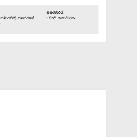
සභාවාරය
්‍රික සමාජවාදී ජනරජයේ
1 වැනි සභාවාරය
ව