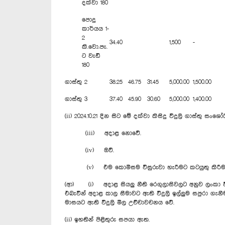
දක්වා 180
පොදු
කාර්යය 1-
2
34.40
1,500
-
කි.වො.පැ.
ට වැඩි
180
ගාස්තු 2
38.25
46.75
31.45
5,000.00
1,500.00
ගාස්තු 3
37.40
45.90
30.60
5,000.00
1,400.00
(ii) 2024.10.21 දින සිට මේ දක්වා කිසිදු විදුලි ගාස්තු 
(iii) අදාළ නොවේ.
(iv) ඔව්.
(v) එම කොමිසම විසුරුවා හැරීමට කටයුතු කිරීම
(ආ) (i) අදාළ සියලු නීති රෙගුලාසිවලට අනුව ලංකා 
එබැවින් අදාළ කාල සීමාවට ඇති විදුලි ඉල්ලුම සපුරා ග
මාසයට ඇති විදුලි මිල උච්චාවචනය වේ.
(ii) ඉහතින් පිළිතුරු සපයා ඇත.