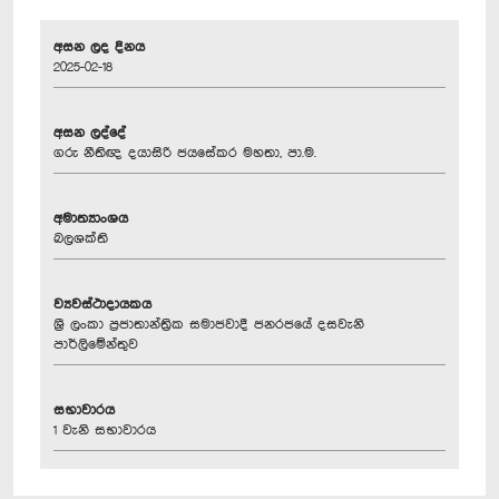
අසන ලද දිනය
2025-02-18
අසන ලද්දේ
ගරු නීතිඥ දයාසිරි ජයසේකර මහතා, පා.ම.
අමාත්‍යාංශය
බලශක්ති
ව්‍යවස්ථාදායකය
ශ්‍රී ලංකා ප්‍රජාතාන්ත්‍රික සමාජවාදී ජනරජයේ දසවැනි
පාර්ලිමේන්තුව
සභාවාරය
1 වැනි සභාවාරය