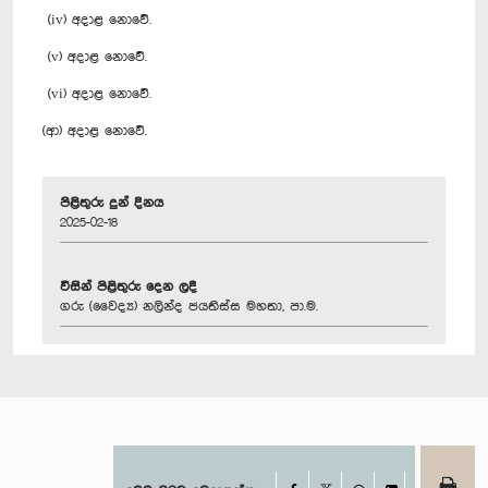
(iv) අදාළ නොවේ.
(v) අදාළ නොවේ.
(vi) අදාළ නොවේ.
(ආ) අදාළ නොවේ.
පිළිතුරු දුන් දිනය
2025-02-18
විසින් පිළිතුරු දෙන ලදී
ගරු (වෛද්‍ය) නලින්ද ජයතිස්ස මහතා, පා.ම.