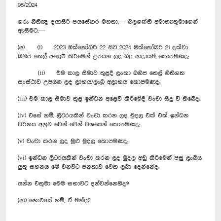
98/2024
ගරු නීතිඥ දයාසිරි ජයසේකර මහතා,— බලශක්ති අමාත්‍යතුමාගෙන්
ඇසීමට,—
(අ) (i) 2023 ඔක්තෝබර් 22 සිට 2024 ඔක්තෝබර් 21 දක්වා
ඛනිජ තෙල් අලෙවි කිරීමෙන් උපයන ලද බදු ආදායම කොපමණද;
(ii) එම කාල සීමාව තුළදී ලංකා ඛනිජ තෙල් නීතිගත
සංස්ථාව උපයන ලද ලාභය/ලැබූ අලාභය කොපමණද;
(iii) එම කාල සීමාව තුළ ඉන්ධන අළෙවි කිරීමේදී වංචා සිදු වී තිබේද;
(iv) එසේ නම්, ලීටරයකින් වංචා කරන ලද මුදල එක් එක් ඉන්ධන
වර්ගය අනුව වෙන් වෙන් වශයෙන් කොපමණද;
(v) වංචා කරන ලද මුළු මුදල කොපමණද;
(vi) ඉන්ධන ලීටරයකින් වංචා කරන ලද මුදල අඩු කිරීමෙන් පසු ලැබිය
යුතු සහනය මේ වනවිට ජනතාව වෙත ලබා දෙන්නේද;
යන්න එතුමා මෙම සභාවට දන්වන්නෙහිද?
(ආ) නොඑසේ නම්, ඒ මන්ද?