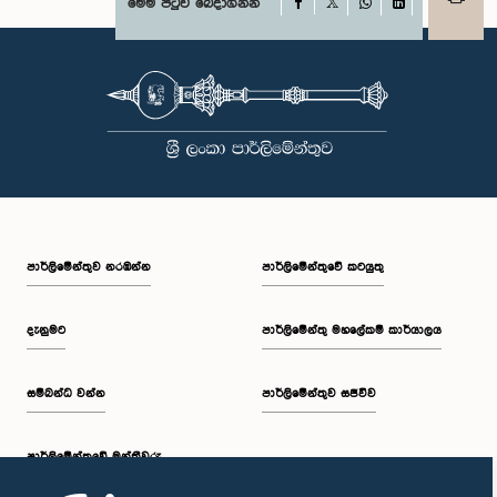
Facebook
මෙම පිටුව බෙදාගන්න
X
WhatsApp
LinkedIn
පාර්ලි‌මේන්තුව නරඹන්න
පාර්ලිමේන්තුවේ කටයුතු
දැනුමට
පාර්ලිමේන්තු මහලේකම් කාර්යාලය
සම්බන්ධ වන්න
පාර්ලිමේන්තුව සජීවීව
පාර්ලි‌මේන්තුවේ මන්ත්‍රීවරු