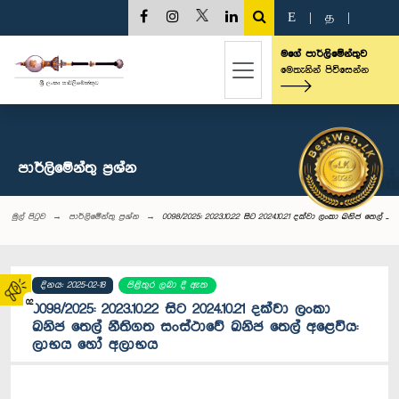
E
|
த
|
මගේ පාර්ලිමේන්තුව
මෙතැනින් පිවිසෙන්න
පාර්ලි‌මේන්තු‌ ප්‍රශ්න
මුල් පිටුව
පාර්ලි‌මේන්තු‌ ප්‍රශ්න
0098/2025: 2023.10.22 සිට 2024.10.21 දක්වා ලංකා ඛනිජ තෙල් ...
දිනය: 2025-02-18
පිළිතුර ලබා දී ඇත
02
0098/2025: 2023.10.22 සිට 2024.10.21 දක්වා ලංකා
ඛනිජ තෙල් නීතිගත සංස්ථාවේ ඛනිජ තෙල් අළෙවිය:
ලාභය හෝ අලාභය