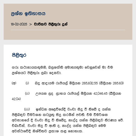
ප්‍රශ්න ඉතිහාසය
18-02-2025
වාචිකව පිළිතුරු දුන්
පිළිතුර
ගරු කථානායකතුමනි, බලශක්ති අමාත්‍යතුමා වෙනුවෙන් මා එම
ප්‍රශ්නයට පිළිතුරු ලබා දෙනවා.
(අ) (i) බදු ආදායම රුපියල් මිලියන 265,632.55 (බිලියන 265.63)
(ii) උපයන ලද ලාභය රුපියල් මිලියන 42,046.45 (බිලියන
42.04)
(iii) ඉන්ධන අළෙවියේදී වංචා සිදු වී තිබේ ද යන්න
පිළිබඳව විමර්ශන කටයුතු සිදු කරමින් පවතී. එම විමර්ශන
අවසානයේ දී වංචා සිදු වී තිබේද, නැද්ද යන්න පිළිබඳව තීරණය වේ.
එබැවින්, වංචා සිදු වී ඇති ද, නැද්ද යන්න පිළිබඳව මෙම
අවස්ථාවේදී නිශ්චිතව ප්‍රකාශ කළ නොහැක.