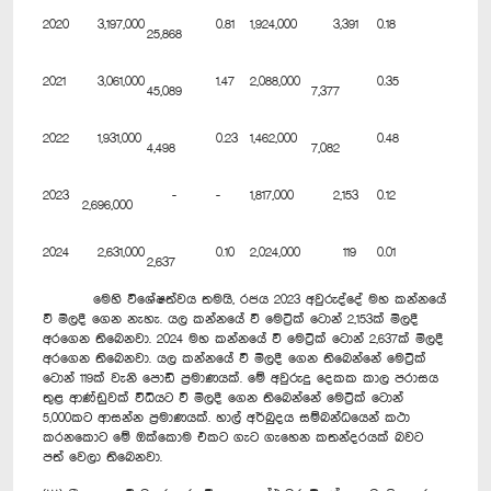
2020
3,197,000
0.81
1,924,000
3,391
0.18
25,868
2021
3,061,000
1.47
2,088,000
0.35
45,089
7,377
2022
1,931,000
0.23
1,462,000
0.48
4,498
7,082
2023
-
-
1,817,000
2,153
0.12
2,696,000
2024
2,631,000
0.10
2,024,000
119
0.01
2,637
මෙහි විශේෂත්වය තමයි, රජය 2023 අවුරුද්දේ මහ කන්නයේ
වී මිලදී ගෙන නැහැ. යල කන්නයේ වී මෙට්‍රික් ටොන් 2,153ක් මිලදී
අරගෙන තිබෙනවා. 2024 මහ කන්නයේ වී මෙට්‍රික් ටොන් 2,637ක් මිලදී
අරගෙන තිබෙනවා. යල කන්නයේ වී මිලදී ගෙන තිබෙන්නේ මෙට්‍රික්
‍ටොන් 119ක් වැනි පොඩි ප්‍රමාණයක්. මේ අවුරුදු දෙකක කාල පරාසය
තුළ ආණ්ඩුවක් විධියට වී මිලදී ගෙන තිබෙන්නේ‍ මෙට්‍රික් ටොන්
5,000කට ආසන්න ප්‍රමාණයක්. හාල් අර්බුදය සම්බන්ධයෙන් කථා
කරනකොට මේ ඔක්කොම එකට ගැට ගැහෙන කතන්දරයක් ‍බවට
පත් වෙලා තිබෙනවා.