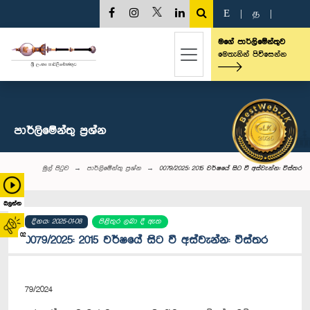
E
|
த
|
මගේ පාර්ලිමේන්තුව
මෙතැනින් පිවිසෙන්න
පාර්ලි‌මේන්තු‌ ප්‍රශ්න
මුල් පිටුව
පාර්ලි‌මේන්තු‌ ප්‍රශ්න
0079/2025: 2015 වර්ෂයේ සිට වී අස්වැන්න: විස්තර
බලන්න
දිනය: 2025-01-08
පිළිතුර ලබා දී ඇත
02
0079/2025: 2015 වර්ෂයේ සිට වී අස්වැන්න: විස්තර
79/2024