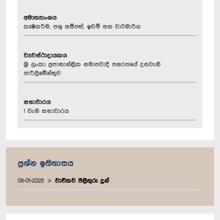
අමාත්‍යාංශය
කෘෂිකර්ම, පශු සම්පත්, ඉඩම් සහ වාරිමාර්ග
ව්‍යවස්ථාදායකය
ශ්‍රී ලංකා ප්‍රජාතාන්ත්‍රික සමාජවාදී ජනරජයේ දසවැනි
පාර්ලිමේන්තුව
සභාවාරය
1 වැනි සභාවාරය
ප්‍රශ්න ඉතිහාසය
08-01-2025
වාචිකව පිළිතුරු දුන්