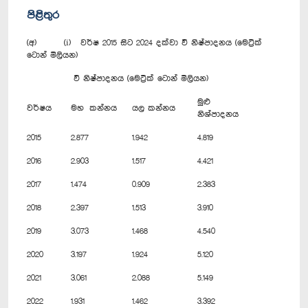
පිළිතුර
(අ) (i) වර්ෂ 2015 සිට 2024 දක්වා වී නිෂ්පාදනය (මෙට්‍රික්
ටොන් මිලියන)
වී නිෂ්පාදනය (මෙට්‍රික් ටොන් මිලියන)
මුළු
වර්ෂය
මහ කන්නය
යල කන්නය
නිශ්පාදනය
2015
2.877
1.942
4.819
2016
2.903
1.517
4.421
2017
1.474
0.909
2.383
2018
2.397
1.513
3.910
2019
3.073
1.468
4.540
2020
3.197
1.924
5.120
2021
3.061
2.088
5.149
2022
1.931
1.462
3.392