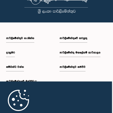
පාර්ලි‌මේන්තුව නරඹන්න
පාර්ලිමේන්තුවේ කටයුතු
දැනුමට
පාර්ලිමේන්තු මහලේකම් කාර්යාලය
සම්බන්ධ වන්න
පාර්ලිමේන්තුව සජීවීව
පාර්ලි‌මේන්තුවේ මන්ත්‍රීවරු
මුල් පිටුව