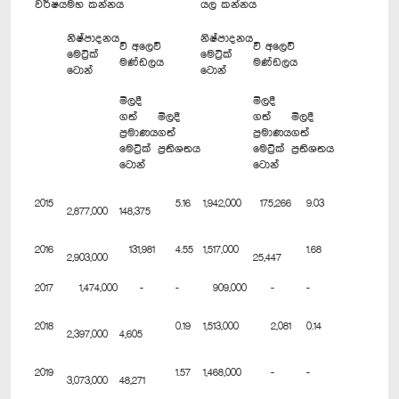
වර්ෂය
මහ කන්නය
යල කන්නය
නිෂ්පාදනය
නිෂ්පාදනය
වී අලෙවි
වී අලෙවි
මෙට්‍රික්
මෙට්‍රික්
මණ්ඩලය
මණ්ඩලය
ටොන්
ටොන්
මිලදී
මිලදී
ගත්
මිලදී
ගත්
මිලදී
ප්‍රමාණය
ගත්
ප්‍රමාණය
ගත්
මෙට්‍රික්
ප්‍රතිශතය
මෙට්‍රික්
ප්‍රතිශතය
ටොන්
ටොන්
2015
5.16
1,942,000
175,266
9.03
2,877,000
148,375
2016
131,981
4.55
1,517,000
1.68
2,903,000
25,447
2017
1,474,000
-
-
909,000
-
-
2018
0.19
1,513,000
2,081
0.14
2,397,000
4,605
2019
1.57
1,468,000
-
-
3,073,000
48,271