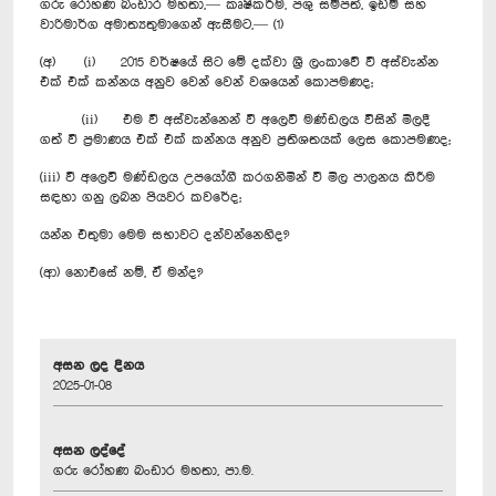
ගරු රෝහණ බංඩාර මහතා,— කෘෂිකර්ම, පශු සම්පත්, ඉඩම් සහ
වාරිමාර්ග අමාත්‍යතුමාගෙන් ඇසීමට,— (1)
(අ) (i) 2015 වර්ෂයේ සිට මේ දක්වා ශ්‍රී ලංකාවේ වී අස්වැන්න
එක් එක් කන්නය අනුව වෙන් වෙන් වශයෙන් කොපමණද;
(ii) එම වී අස්වැන්නෙන් වී අලෙවි මණ්ඩලය විසින් මිලදී
ගත් වී ප්‍රමාණය එක් එක් කන්නය අනුව ප්‍රතිශතයක් ලෙස කොපමණද;
(iii) වී අලෙවි මණ්ඩලය උපයෝගී කරගනිමින් වී මිල පාලනය කිරීම
සඳහා ගනු ලබන පියවර කවරේද;
යන්න එතුමා මෙම සභාවට දන්වන්නෙහිද?
(ආ) නොඑසේ නම්, ඒ මන්ද?
අසන ලද දිනය
2025-01-08
අසන ලද්දේ
ගරු රෝහණ බංඩාර මහතා, පා.ම.