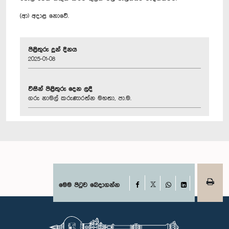
(ආ) අදාළ නොවේ.
පිළිතුරු දුන් දිනය
2025-01-08
විසින් පිළිතුරු දෙන ලදී
ගරු නාමල් කරුණාරත්න මහතා, පා.ම.
Facebook
මෙම පිටුව බෙදාගන්න
X
WhatsApp
LinkedIn