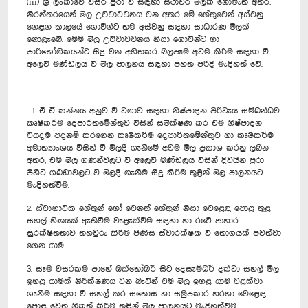
(iii) ශ්‍රී ලංකාවේ වසර පුරා වී සඳහා ස්ථාවර මිලක් නොමැති අතර,
නිරන්තරයෙන් මිල උච්චාවචනය වන අතර මේ හේතුවෙන් අස්වනු
නෙළන කාලයේ ගොවීන්ට තම අස්වනු සඳහා සාධාරණ මිලක්
නොලැබේ. මෙම මිල උච්චාවචනය නිසා ගොවීන්ට හා
පාරිභෝගිකයන්ට සිදු වන අහිතකර බලපෑම අවම කිරීම සඳහා වී
අලෙවි මණ්ඩලය වී මිල පාලනය සඳහා පහත පරිදි මැදිහත් වේ.
1. ඒ ඒ කන්නය අනුව වී වගාව සඳහා නිෂ්පාදන පිරිවැය සම්බන්ධව
කෘෂිකර්ම දෙපාර්තමේන්තුව විසින් සමීක්ෂණ කර එම නිෂ්පාදන
වියදම පදනම් කරගෙන කෘෂිකර්ම දෙපාර්තමේන්තුව හා කෘෂිකර්ම
අමාත්‍යාංශය විසින් වී මිලදී ගැනීමේ අවම මිල ප්‍රකාශ කරනු ලබන
අතර, එම මිල ගණන්වලට වී අලෙවි මණ්ඩලය විසින් දිවයින පුරා
පිහිටි ගබඩාවලට වී මිලදී ගැනීම සිදු කිරීම තුළින් මිල පාලනයට
මැදිහත්වීම.
2. ස්වාභාවික හේතුන් හෝ වෙනත් හේතුන් නිසා වෙළෙඳ පොළ තුළ
සහල් හිඟයක් ඇතිවීම වැළැක්වීම සඳහා හා ‍රටේ ආහාර
සුරක්ෂිතතාව තහවුරු කිරීම පිණිස ස්වාරක්ෂක වී ‍තොගයක් පවත්වා
ගෙන යාම.
3. සෑම වසරකම පාහේ ඔක්තෝබර් සිට දෙසැම්බර් දක්වා සහල් මිල
ඉහළ යාමක් නිරීක්ෂණය වන බැවින් එම මිල ඉහළ යාම වළක්වා
ගැනීම සඳහා වී සහල් කර සතොස හා සමුපකාර හරහා වෙළෙඳ
පොළ වෙත නිකුත් කිරීම තුළින් මිල පාලනයට මැදිහත්වීම.