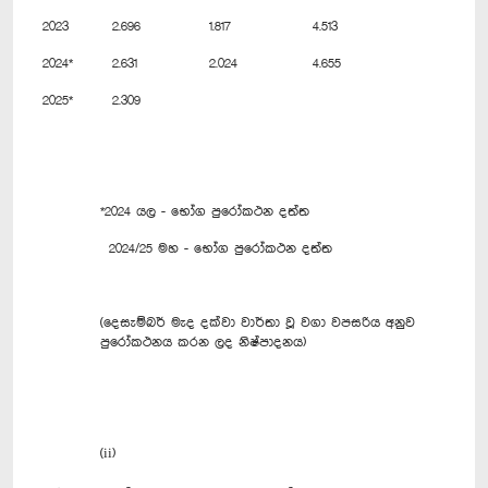
2023
2.696
1.817
4.513
2024*
2.631
2.024
4.655
2025*
2.309
*2024 යල - ‍භෝග පුරෝකථන දත්ත
2024/25 මහ - භෝග පුරෝකථන දත්ත
(දෙසැම්බර් මැද දක්වා වාර්තා වූ වගා වපසරිය අනුව
පුරෝකථනය කරන ලද නිෂ්පාදනය)
(ii)