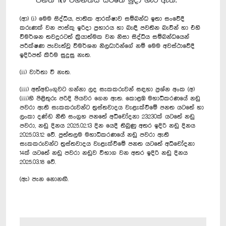
පනත 11(1) වගන්තිය යටතේ මුදා හැර ඇත.
(ආ) (i) මෙම සිද්ධිය, ජාතික ආරක්ෂාව සම්බන්ධ ඉතා සංවේදී
කරුණක් වන පාස්කු ඉරිදා ප්‍රහාරය හා බැඳී පවතින බැවින් හා එහි
විමර්ශන තවදුරටත් ක්‍රියාත්මක වන නිසා සිද්ධිය සම්බන්ධයෙන්
පරීක්ෂණ පැවැත්වූ විමර්ශන නිලධාරින්ගේ නම් මෙම අවස්ථාවේදී
ඉදිරිපත් කිරීම සුදුසු නැත.
(ii) වාර්තා වී නැත.
(iii) අත්අඩංගුවට ගන්නා ලද සැකකරුවන් සඳහා ප්‍රශ්න අංක (අ)
(iii)හි පිළිතුරු පරිදි පියවර ගෙන ඇත. කොළඹ මහාධිකරණයේ නඩු
පවරා ඇති සැකකරුවන්ට ත්‍රස්තවාදය වැළැක්වීමේ පනත යටතේ හා
ලංකා දණ්ඩ නීති සංග්‍රහ පනතේ අධිචෝදනා 23230ක් යටතේ නඩු
පවරා, නඩු දිනය 2025.02.13 දින යෙදී තිබුණු අතර ඉදිරි නඩු දිනය
2025.03.12 වේ. පුත්තලම මහාධිකරණයේ නඩු පවරා ඇති
සැකකරුවන්ට ත්‍රස්තවාදය වැළැක්වීමේ පනත යටතේ අධිචෝදනා
14ක් යටතේ නඩු පවරා නඩුව විභාග වන අතර ඉදිරි නඩු දිනය
2025.03.18 වේ.
(ඇ) පැන නොනඟී.