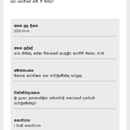
(ඇ) නොඑසේ නම්, ඒ මන්ද?
අසන ලද දිනය
2025-01-24
අසන ලද්දේ
ගරු නීතිඥ හේෂා විතානගේ අංකුඹුර ආරච්චි මහතා, පා.ම.
අමාත්‍යාංශය
මහජන ආරක්ෂක සහ පාර්ලිමේන්තු කටයුතු
ව්‍යවස්ථාදායකය
ශ්‍රී ලංකා ප්‍රජාතාන්ත්‍රික සමාජවාදී ජනරජයේ දසවැනි
පාර්ලිමේන්තුව
සභාවාරය
1 වැනි සභාවාරය