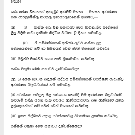
6/2024
ගරු හේෂා විතානගේ අංකුඹුර ආරච්චි මහතා,— මහජන ආරක්ෂක
සහ පාර්ලිමේන්තු කටයුතු අමාත්‍යතුමාගෙන් ඇසීමට,—
(අ) (i) පාස්කු ඉරු දින ප්‍රහාරයට පෙර මාවනැල්ල ප්‍රදේශයේ
බුදු පිළිම කඩා දැමීමේ සිද්ධිය වාර්තා වූ දිනය කවරේද;
(ii) ඒ සම්බන්ධයෙන් අත්අඩංගුවට ගන්නා ලද
පුද්ගලයන්ගේ නම් හා ලිපිනයන් වෙන් වෙන් වශයෙන් කවරේද;
(iii) ඔවුන්ට එරෙහිව ගෙන ඇති ක්‍රියාමාර්ග කවරේද;
යන්න එතුමා මෙම සභාවට දන්වන්නෙහිද?
(ආ) (i) ඉහත (අ)(i)හි සඳහන් සිද්ධිය සම්බන්ධයෙන් පරික්ෂණ පැවැත්වූ
ආරක්ෂක නිලධාරින්ගේ නම් කවරේද;
(ii) පරික්ෂණ කටයුතු සිදු කරගෙන යෑමේදී එම ආරක්ෂක නිලධාරින්ට
බලපෑම් එල්ල කරනු ලැබූ එවකට ආණ්ඩුකාරවරු සහ ආණ්ඩුවේ ප්‍රබල
පුද්ගලයන්ගේ නම් වෙන් වෙන් වශයෙන් කවරේද;
(iii) ඉහත සිද්ධියට අදාළ පරික්ෂණවල වර්තමාන ප්‍රගතිය කවරේද;
යන්නත් එතුමා මෙම සභාවට දන්වන්නෙහිද?