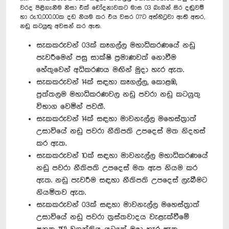
වරද පිළිගැනීම නිසා එක් චෝදනාවකට මාස 03 බැගින් සිර දඬුවම්
හා රු.10,000.00ක දඩ නියම කර එය වසර 07ට අත්හිටුවා ඇති අතර,
නඩු කටයුතු අවසන් කර ඇත.
සැකකරුවන් 03ක් කෑගල්ල මහාධිකරණයේ නඩු
පැවරීමෙන් පසු සාක්ෂි ප්‍රමාණවත් නොවීම
හේතුවෙන් අධිකරණය මඟින් මුදා හැර ඇත.
සැකකරුවන් 14ක් සඳහා කෑගල්ල, කොළඹ,
පුත්තලම මහාධිකරණවල නඩු පවරා නඩු කටයුතු
විභාග වෙමින් පවතී.
සැකකරුවන් 14ක් සඳහා මාවනැල්ල මහෙස්ත්‍රාත්
උසාවියේ නඩු පවරා නීතිපති උපදෙස් මත නිදහස්
කර ඇත.
සැකකරුවන් 10ක් සඳහා මාවනැල්ල මහාධිකරණයේ
නඩු පවරා නීතිපති උපදෙස් මත ඇප නියම කර
ඇත. නඩු පැවරීම සඳහා නීතිපති උපදෙස් ලැබීමට
නියමිතව ඇත.
සැකකරුවන් 03ක් සඳහා මාවනැල්ල මහෙස්ත්‍රාත්
උසාවියේ නඩු පවරා ත්‍රස්තවාදය වැළැක්වීමේ