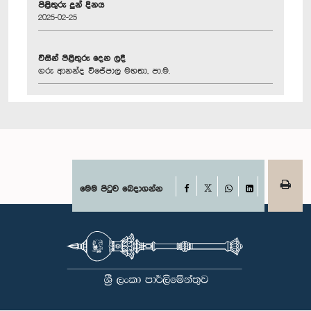
පිළිතුරු දුන් දිනය
2025-02-25
විසින් පිළිතුරු දෙන ලදී
ගරු ආනන්ද විජේපාල මහතා, පා.ම.
Facebook
මෙම පිටුව බෙදාගන්න
X
WhatsApp
LinkedIn