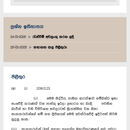
ප්‍රශ්න ඉතිහාසය
24-01-2025
රැස්වීම් අවලංගු කරන ලදී
25-02-2025
සභාගත කල පිළිතුරු
පිළිතුර
(අ) (i) 2018.12.23
(ii) මෙම සිද්ධිය, ජාතික ආරක්ෂාව සම්බන්ධ ඉතා
සංවේදී කරුණක් වන පාස්කු ඉරිදා ප්‍රහාරය හා බැඳී පවතින
බැවින් හා එහි විමර්ශන තවදුරටත් ක්‍රියාත්මක වන නිසා
සැකකරුවන්ගේ නම් සහ ලිපිනයන් මෙම අවස්ථාවේදී ඉදිරිපත් කිරීම
සුදුසු නැත.
(iii) · සැකකරුවන් 06ක් සඳහා කෑගල්ල මහාධිකරණයේ නඩු පවරා