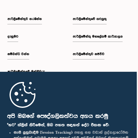
පාර්ලි‌මේන්තුව නරඹන්න
පාර්ලිමේන්තුවේ කටයුතු
දැනුමට
පාර්ලිමේන්තු මහලේකම් කාර්යාලය
සම්බන්ධ වන්න
පාර්ලිමේන්තුව සජීවීව
පාර්ලි‌මේන්තුවේ මන්ත්‍රීවරු
මුල් පිටුව
පාර්ලිමේන්තු ජංගම යෙදුම
අපි ඔබගේ පෞද්ගලිකත්වය අගය කරමු
"හරි" ක්ලික් කිරීමෙන්, ඔබ පහත සඳහන් දේට එකඟ වේ:
සැසි ලුහුබැඳීම (Session Tracking):
පහසු සහ වඩාත් පුද්ගලාරෝපිත