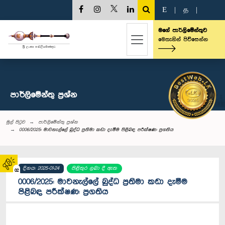
E
|
த
|
මගේ පාර්ලිමේන්තුව
මෙතැනින් පිවිසෙන්න
පාර්ලි‌මේන්තු‌ ප්‍රශ්න
මුල් පිටුව
පාර්ලි‌මේන්තු‌ ප්‍රශ්න
0006/2025: මාවනැල්ලේ බුද්ධ ප්‍රතිමා කඩා දැමීම පිළිබඳ පරීක්ෂණ: ප්‍රගතිය
දිනය: 2025-01-24
පිළිතුර ලබා දී ඇත
02
0006/2025: මාවනැල්ලේ බුද්ධ ප්‍රතිමා කඩා දැමීම
පිළිබඳ පරීක්ෂණ: ප්‍රගතිය