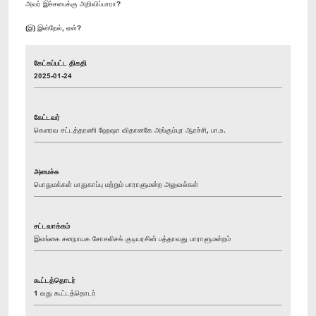
அவர் இச்சபைக்கு அறிவிப்பாரா?
(இ) இன்றேல், ஏன்?
கேட்கப்பட்ட திகதி
2025-01-24
கேட்டவர்
கௌரவ சட்டத்தரணி ஹேஷா விதானகே அங்கும்புர ஆரச்சி, பா.உ.
அமைச்சு
பொதுமக்கள் பாதுகாப்பு மற்றும் பாராளுமன்ற அலுவல்கள்
சட்டவாக்கம்
இலங்கை சனநாயக சோசலிசக் குடியரசின் பத்தாவது பாராளுமன்றம்
கூட்டத்தொடர்
1 வது கூட்டத்தொடர்