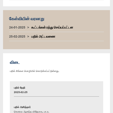
கேள்வியின் வரலாறு
24-01-2025
கூட்டங்கள் ரத்து செய்யப்பட்டன
25-02-2025
பதில் அட்டவணை
விடை
பதில் சிங்கள மொழியில் கொடுக்கப்பட்டுள்ளது.
பதில் தேதி
2025-02-25
பதில் அளித்தார்
கௌரவ ஆனந்த விஜேபால, பா.உ.