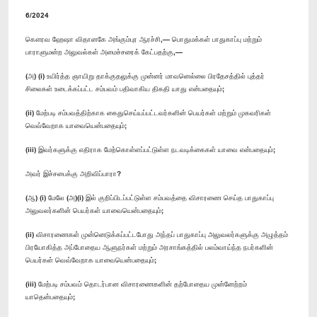
6/2024
கௌரவ ஹேஷா விதானகே அங்கும்புர ஆரச்சி,— பொதுமக்கள் பாதுகாப்பு மற்றும்
பாராளுமன்ற அலுவல்கள் அமைச்சரைக் கேட்பதற்கு,—
(அ) (i) உயிர்த்த ஞாயிறு தாக்குதலுக்கு முன்னர் மாவனெல்லை பிரதேசத்தில் புத்தர்
சிலைகள் உடைக்கப்பட்ட சம்பவம் பதிவாகிய திகதி யாது என்பதையும்;
(ii) மேற்படி சம்பவத்திற்காக கைதுசெய்யப்பட்டவர்களின் பெயர்கள் மற்றும் முகவரிகள்
வெவ்வேறாக யாவையென்பதையும்;
(iii) இவர்களுக்கு எதிராக மேற்கொள்ளப்பட்டுள்ள நடவடிக்கைகள் யாவை என்பதையும்;
அவர் இச்சபைக்கு அறிவிப்பாரா?
(ஆ) (i) மேலே (அ)(i) இல் குறிப்பிடப்பட்டுள்ள சம்பவத்தை விசாரணை செய்த பாதுகாப்பு
அலுவலர்களின் பெயர்கள் யாவையென்பதையும்;
(ii) விசாரணைகள் முன்னெடுக்கப்பட்டபோது அந்தப் பாதுகாப்பு அலுவலர்களுக்கு அழுத்தம்
பிரயோகித்த அப்போதைய ஆளுநர்கள் மற்றும் அரசாங்கத்தில் பலம்வாய்ந்த நபர்களின்
பெயர்கள் வெவ்வேறாக யாவையென்பதையும்;
(iii) மேற்படி சம்பவம் தொடர்பான விசாரணைகளின் தற்போதைய முன்னேற்றம்
யாதென்பதையும்;