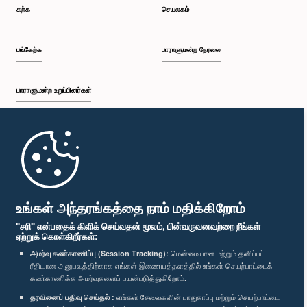
கற்க
செயலகம்
பங்கேற்க
பாராளுமன்ற நேரலை
பாராளுமன்ற உறுப்பினர்கள்
முதற்பக்கம்
பாராளுமன்ற கையடக்க செயலி
உங்கள் அந்தரங்கத்தை நாம் மதிக்கிறோம்
"சரி" என்பதைக் கிளிக் செய்வதன் மூலம், பின்வருவனவற்றை நீங்கள்
ஏற்றுக் கொள்கிறீர்கள்:
அமர்வு கண்காணிப்பு (Session Tracking):
மென்மையான மற்றும் தனிப்பட்ட
ரீதியான அனுபவத்திற்காக எங்கள் இணையத்தளத்தில் உங்கள் செயற்பாட்டைக்
எம்மை பின்தொடர்க :
கண்காணிக்க அமர்வுகளைப் பயன்படுத்துகிறோம்.
தரவினைப் பதிவு செய்தல் :
எங்கள் சேவைகளின் பாதுகாப்பு மற்றும் செயற்பாட்டை