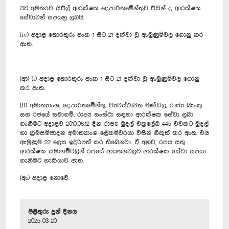
ඊට අමතරව සිවිල් ආරක්ෂක දෙපාර්තමේන්තුව විසින් ද ආරක්ෂක
සේවාවන් සපයනු ලබයි.
(iv) අදාළ තොරතුරු අංක 1 සිට 21 දක්වා වූ ඇමුණුම්වල ගොනු කර
ඇත.
(ආ) (i) අදාළ තොරතුරු අංක 1 සිට 21 දක්වා වූ ඇමුණුම්වල ගොනු
කර ඇත.
(ii) අමාත්‍යාංශ, දෙපාර්තමේන්තු, ව්‍යවස්ථාපිත මණ්ඩල, රාජ්‍ය බැංකු
සහ රජයේ සමාගම්, රාජ්‍ය සංස්ථා සඳහා ආරක්ෂක සේවා ලබා
ගැනීමට අදාළව 2010.08.12 දින රාජ්‍ය මුදල් චක්‍රලේඛ 445 එවකට මුදල්
හා ක්‍රමසම්පාදන අමාත්‍යාංශ ලේකම්වරයා විසින් නිකුත් කර ඇත. එය
ඇමුණුම 22 ලෙස ඉදිරිපත් කර තිබෙනවා. ඒ අනුව, රජය සතු
ආරක්ෂක සමාගම්වලින් රජයේ ආයතනවලට ආරක්ෂක සේවා සපයා
ගැනීමට හැකියාව ඇත.
(ඇ) අදාළ නොවේ.
පිළිතුරු දුන් දිනය
2025-03-20