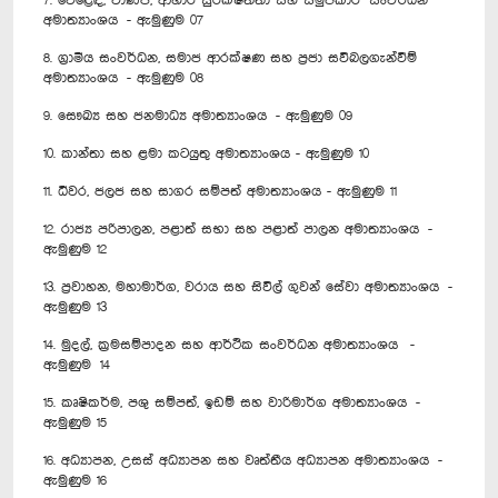
7. වෙ‍ළෙඳ, වාණිජ, ආහාර සුරක්ෂිතතා සහ සමුපකාර සංවර්ධන
අමාත්‍යාංශය - ඇමුණුම 07
8. ග්‍රාමීය සංවර්ධන, සමාජ ආරක්ෂණ සහ ප්‍රජා සවිබලගැන්වීම්
අමාත්‍යාංශය - ඇමුණුම 08
9. සෞඛ්‍ය සහ ජනමාධ්‍ය අමාත්‍යාංශය - ඇමුණුම 09
10. කාන්තා සහ ළමා කටයුතු අමාත්‍යාංශය - ඇමුණුම 10
11. ධීවර, ජලජ සහ සාගර සම්පත් අමාත්‍යාංශය - ඇමුණුම 11
12. රාජ්‍ය පරිපාලන, පළාත් සභා සහ පළාත් පාලන අමාත්‍යාංශය -
ඇමුණුම 12
13. ප්‍රවාහන, මහාමාර්ග, වරාය සහ සිවිල් ගුවන් සේවා අමාත්‍යාංශය -
ඇමුණුම 13
14. මුදල්, ක්‍රමසම්පාදන සහ ආර්ථික සංවර්ධන අමාත්‍යාංශය -
ඇමුණුම 14
15. කෘෂිකර්ම, පශු සම්පත්, ඉඩම් සහ වාරිමාර්ග අමාත්‍යාංශය -
ඇමුණුම 15
16. අධ්‍යාපන, උසස් අධ්‍යාපන සහ වෘත්තීය අධ්‍යාපන අමාත්‍යාංශය -
ඇමුණුම 16