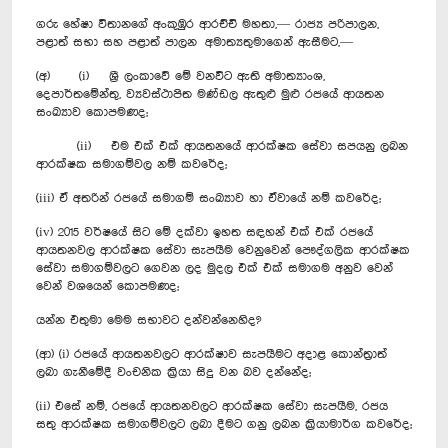
ගරු හේෂා විතානගේ අංකුඹුර ආරච්චි මහතා,— රාජ්‍ය පරිපාලන,
පළාත් සභා සහ පළාත් පාලන අමාත්‍යතුමාගෙන් ඇසීමට,—
(අ) (i) ශ්‍රී ලංකාවේ මේ වනවිට ඇති අමාත්‍යාංශ,
දෙපාර්තමේන්තු, ව්‍යවස්ථාපිත මණ්ඩල ඇතුළු මුළු රජයේ ආයතන
සංඛ්‍යාව කොපමණද;
(ii) එම එක් එක් ආයතනයේ ආරක්ෂක සේවා සපයනු ලබන
ආරක්ෂක සමාගම්වල නම් කවරේද;
(iii) ඒ අතරින් රජයේ සමාගම් සංඛ්‍යාව හා ඒවායේ නම් කවරේද;
(iv) 2015 වර්ෂයේ සිට මේ දක්වා ඉහත සඳහන් එක් එක් රජයේ
ආයතනවල ආරක්ෂක සේවා සැපයීම වෙනුවෙන් පෞද්ගලික ආරක්ෂක
සේවා සමාගම්වලට ගෙවන ලද මුදල එක් එක් සමාගම අනුව වෙන්
වෙන් වශයෙන් කොපමණද;
යන්න එතුමා මෙම සභාවට දන්වන්නෙහිද?
(ආ) (i) රජයේ ආයතනවලට ආරක්ෂාව සැපයීමට අදාළ කොන්ත්‍රාත්
ලබා ගැනීමේදී වංචනික ක්‍රියා සිදු වන බව දන්නේද;
(ii) එසේ නම්, රජයේ ආයතනවලට ආරක්ෂක සේවා සැපයීම, රජය
සතු ආරක්ෂක සමාගම්වලට ලබා දීමට ගනු ලබන ක්‍රියාමාර්ග කවරේද;