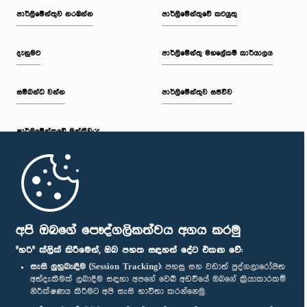
පාර්ලි‌මේන්තුව නරඹන්න
පාර්ලිමේන්තුවේ කටයුතු
දැනුමට
පාර්ලිමේන්තු මහලේකම් කාර්යාලය
සම්බන්ධ වන්න
පාර්ලිමේන්තුව සජීවීව
පාර්ලි‌මේන්තුවේ මන්ත්‍රීවරු
මුල් පිටුව
පාර්ලිමේන්තු ජංගම යෙදුම
අපි ඔබගේ පෞද්ගලිකත්වය අගය කරමු
"හරි" ක්ලික් කිරීමෙන්, ඔබ පහත සඳහන් දේට එකඟ වේ:
සැසි ලුහුබැඳීම (Session Tracking):
පහසු සහ වඩාත් පුද්ගලාරෝපිත
අත්දැකීමක් ලබාදීම සඳහා අපගේ වෙබ් අඩවියේ ඔබගේ ක්‍රියාකාරකම්
නිරීක්ෂණය කිරීමට අපි සැසි භාවිතා කරන්නෙමු.
අප හා සම්බන්ධ වී සිටින්න :