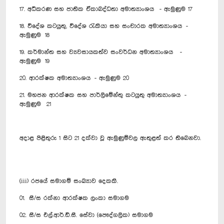
17. අධිකරණ සහ ජාතික ඒකාබද්ධතා අමාත්‍යාංශය - ඇමුණුම 17
18. විදේශ කටයුතු, විදේශ රැකියා සහ සංචාරක අමාත්‍යාංශය -
ඇමුණුම 18
19. කර්මාන්ත සහ ව්‍යවසායකත්ව සංවර්ධන අමාත්‍යාංශය -
ඇමුණුම 19
20. ආරක්ෂක අමාත්‍යාංශය - ඇමුණුම 20
21. මහජන ආරක්ෂක සහ පාර්ලිමේන්තු කටයුතු අමාත්‍යාංශය -
ඇමුණුම 21
අදාළ පිළිතුරු 1 සිට 21 දක්වා වූ ඇමුණුම්වල ඇතුළත් කර තිබෙනවා.
(iii) රජයේ සමාගම් සංඛ්‍යාව දෙකකි.
01. සී/ස රක්නා ආරක්ෂක ලංකා සමාගම
02. සී/ස එල්.ආර්.ඩී.සී. සේවා (පෞද්ගලික) සමාගම