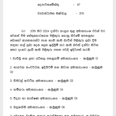
දෙපාර්තමේන්තු - 87
ව්‍යවස්ථාපිත මණ්ඩල - 376
(ii) 2015 සිට 2024 දක්වා කාලය තුළ අමාත්‍යාංශ වරින් වර
වෙනස් වීම හේතුකො‍ටගෙන පිළිතුරු ගොනු කිරීමේ අපහසුතා
බොහෝ ආයතනයන්ට පැන නැඟී ඇති බැවින් පිළිතුරු ලබා දීම
සඳහා කල් ලබා දෙන ලෙස ඉල්ලීම් කර ඇති බවත් දන්වා සිටින
අතර දැනට ලැබී ඇති පිළිතුරු පහත පරිදි ඉදිරිපත් කරමි.
1. වැවිලි සහ ප්‍රජා යටිතල පහසුකම් අමාත්‍යාංශය - ඇමුණුම 01
2. නාග‍රික සංවර්ධන, ඉදිකිරීම් සහ නිවාස අමාත්‍යාංශය - ඇමුණුම
02
3. ඩිජිටල් ආර්ථික අමාත්‍යාංශය - ඇමුණුම 03
4. කම්කරු අමාත්‍යාංශය - ඇමුණුම 04
5. විද්‍යා හා තාක්ෂණ අමාත්‍යාංශය - ඇමුණුම 05
6. බලශක්ති අමාත්‍යාංශය - ඇමුණුම 06