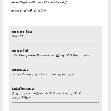
යන්නත් එතුමා මෙම සභාවට දන්වන්නෙහිද?
(ඇ) නොඑසේ නම්, ඒ මන්ද?
අසන ලද දිනය
2025-01-10
අසන ලද්දේ
ගරු නීතිඥ හේෂා විතානගේ අංකුඹුර ආරච්චි මහතා, පා.ම.
අමාත්‍යාංශය
රාජ්‍ය පරිපාලන, පළාත් සභා සහ පළාත් පාලන
ව්‍යවස්ථාදායකය
ශ්‍රී ලංකා ප්‍රජාතාන්ත්‍රික සමාජවාදී ජනරජයේ දසවැනි
පාර්ලිමේන්තුව