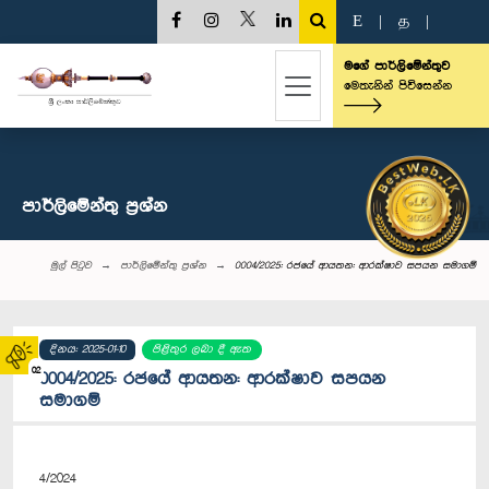
E
|
த
|
මගේ පාර්ලිමේන්තුව
මෙතැනින් පිවිසෙන්න
පාර්ලි‌මේන්තු‌ ප්‍රශ්න
මුල් පිටුව
පාර්ලි‌මේන්තු‌ ප්‍රශ්න
0004/2025: රජයේ ආයතන: ආරක්ෂාව සපයන සමාගම්
දිනය: 2025-01-10
පිළිතුර ලබා දී ඇත
02
0004/2025: රජයේ ආයතන: ආරක්ෂාව සපයන
සමාගම්
4/2024