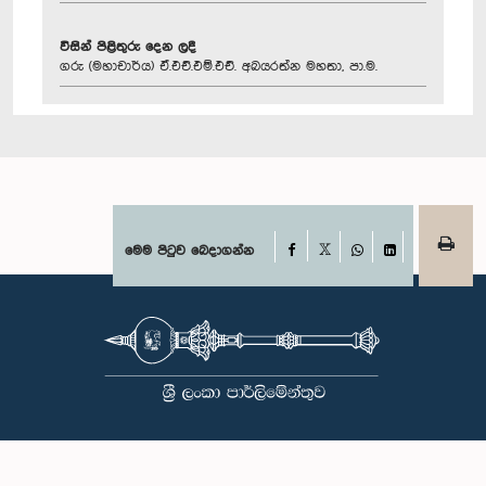
විසින් පිළිතුරු දෙන ලදී
ගරු (මහාචාර්ය) ඒ.එච්.එම්.එච්. අබයරත්න මහතා, පා.ම.
Facebook
මෙම පිටුව බෙදාගන්න
X
WhatsApp
LinkedIn