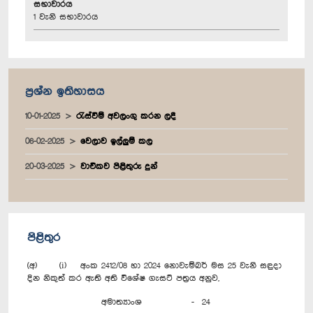
සභාවාරය
1 වැනි සභාවාරය
ප්‍රශ්න ඉතිහාසය
10-01-2025
රැස්වීම් අවලංගු කරන ලදී
06-02-2025
වෙලාව ඉල්ලුම් කල
20-03-2025
වාචිකව පිළිතුරු දුන්
පිළිතුර
(අ) (i) අංක 2412/08 හා 2024 නොවැම්බර් මස 25 වැනි සඳුදා
දින නිකුත් කර ඇති අති විශේෂ ගැසට් පත්‍රය අනුව,
අමාත්‍යාංශ - 24