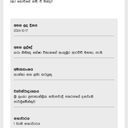
(ඇ) නොඑසේ නම්, ඒ මන්ද?
අසන ලද දිනය
2024-12-17
අසන ලද්දේ
ගරු නීතිඥ හේෂා විතානගේ අංකුඹුර ආරච්චි මහතා, පා.ම.
අමාත්‍යාංශය
කාන්තා සහ ළමා කටයුතු
ව්‍යවස්ථාදායකය
ශ්‍රී ලංකා ප්‍රජාතාන්ත්‍රික සමාජවාදී ජනරජයේ දසවැනි
පාර්ලිමේන්තුව
සභාවාරය
1 වැනි සභාවාරය