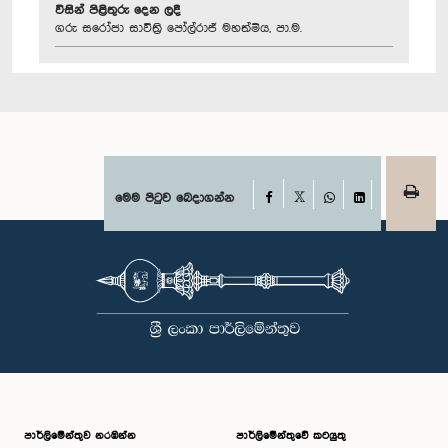
විසින් පිළිතුරු දෙන ලදී
ගරු සරෝජා සාවිත්‍රි පෝල්රාජ් මහත්මිය, පා.ම.
Facebook
මෙම පිටුව බෙදාගන්න
X
WhatsApp
LinkedIn
පාර්ලි‌මේන්තුව නරඹන්න
පාර්ලිමේන්තුවේ කටයුතු