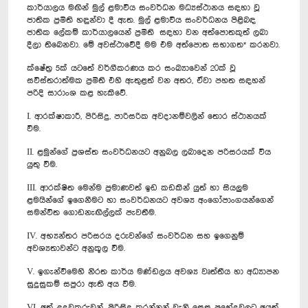
කාර්යාලය මඟින් මුල් ළමාවිය සංවර්ධන මධ්‍යස්ථානය සඳහා වූ
ජාතික ප්‍රමිති හඳුන්වා දී ඇත. මුල් ළමාවිය සංවර්ධනය පිළිබඳ
ජාතික ලේකම් කාර්යාලයෙන් ප්‍රමිති සඳහා වන අත්පොතකුත් ලබා
දීලා තිබෙනවා. මේ අවස්ථාවේදී මම එම අත්පොත සභාගත* කරනවා.
ක්ෂේත්‍ර 5ක් යටතේ වර්ගීකරණය කර සංඛ්‍යාවෙන් 20ක් වූ
සවිස්තරාත්මක ප්‍රමිති එහි ඇතුළත් වන අතර, ඒවා පහත සඳහන්
පරිදි සාරාංශ කළ හැකිවේ.
I. ආරක්ෂාකාරී, පිරිසිදු, පාරිසරික අවදානම්වලින් තොර ස්ථානයක්
වීම.
II. ළමුන්ගේ ප්‍රශස්ත සංවර්ධනයට අනුබල ලබාදෙන පරිසරයක් විය
යුතු වීම.
III. ආරක්ෂිත මෙන්ම ප්‍රමාණවත් ඉඩ කඩකින් යුත් හා සියලුම
ළමයින්ගේ ඉගෙනීමට හා සංවර්ධනයට අවශ්‍ය අංගෝපාංගයන්ගෙන්
සමන්විත ගොඩනැඟිල්ලක් පැවතීම.
IV. අභ්‍යන්තර පරිසරය දරුවන්ගේ සංවර්ධන සහ ඉගෙනුම්
අවශ්‍යතාවන්ට අනුකූල වීම.
V. ඉගැන්වීමෙහි නිරත කාර්ය මණ්ඩලය අවශ්‍ය වෘත්තීය හා අධ්‍යාපන
සුදුසුකම් සපුරා ඇති අය වීම.
VI. අත් උදවුකරුවන්, පිරිසිදු කරන්නන් වැනි සෙසු ප්‍රභේදවලට අයත්