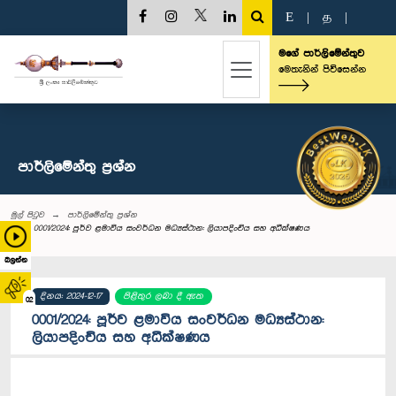
E
|
த
|
මගේ පාර්ලිමේන්තුව
මෙතැනින් පිවිසෙන්න
පාර්ලි‌මේන්තු‌ ප්‍රශ්න
මුල් පිටුව
පාර්ලි‌මේන්තු‌ ප්‍රශ්න
0001/2024: පූර්ව ළමාවිය සංවර්ධන මධ්‍යස්ථාන: ලියාපදිංචිය සහ අධීක්ෂණය
බලන්න
දිනය: 2024-12-17
පිළිතුර ලබා දී ඇත
02
0001/2024: පූර්ව ළමාවිය සංවර්ධන මධ්‍යස්ථාන:
ලියාපදිංචිය සහ අධීක්ෂණය