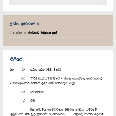
ප්‍රශ්න ඉතිහාසය
17-12-2024
වාචිකව පිළිතුරු දුන්
පිළිතුර
(අ) (i) 19,099 (2024.03.31 දිනට)
(ii) 17,152 (2024.03.31 දිනට - සියලු පළාත්වල පෙර පාසල්
ඒකක/අධිකාරි වෙතින් ලබා ගත් තොරතුරු අනුව)
(iii) නොහැකිය.
(iv) ඔව්.
මුල් ළමාවිය සංවර්ධනය පිළිබඳ ජාතික කමිටුවේ
අනුමැතිය මත මුල් ළමාවිය සංවර්ධනය පිළිබඳ ජාතික ලේකම්