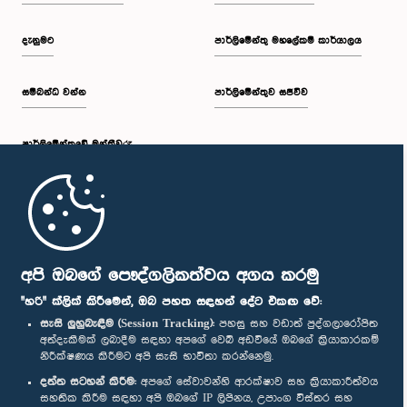
දැනුමට
පාර්ලිමේන්තු මහලේකම් කාර්යාලය
සම්බන්ධ වන්න
පාර්ලිමේන්තුව සජීවීව
පාර්ලි‌මේන්තුවේ මන්ත්‍රීවරු
මුල් පිටුව
පාර්ලිමේන්තු ජංගම යෙදුම
අපි ඔබගේ පෞද්ගලිකත්වය අගය කරමු
"හරි" ක්ලික් කිරීමෙන්, ඔබ පහත සඳහන් දේට එකඟ වේ:
සැසි ලුහුබැඳීම (Session Tracking):
පහසු සහ වඩාත් පුද්ගලාරෝපිත
අත්දැකීමක් ලබාදීම සඳහා අපගේ වෙබ් අඩවියේ ඔබගේ ක්‍රියාකාරකම්
නිරීක්ෂණය කිරීමට අපි සැසි භාවිතා කරන්නෙමු.
අප හා සම්බන්ධ වී සිටින්න :
දත්ත සටහන් කිරීම:
අපගේ සේවාවන්හි ආරක්ෂාව සහ ක්‍රියාකාරීත්වය
සහතික කිරීම සඳහා අපි ඔබගේ IP ලිපිනය, උපාංග විස්තර සහ