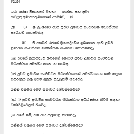
1/2024
ගරු හේෂා විතානගේ මහතා,— කාන්තා සහ ළමා
කටයුතු අමාත්‍යතුමියගෙන් ඇසීමට,— (1)
(අ) (i) ශ්‍රී ලංකාවේ ඇති පූර්ව ළමාවිය සංවර්ධන මධ්‍යස්ථාන
සංඛ්‍යාව කොපමණද;
(ii) ඒ අතරින් රජයේ ලියාපදිංචිය ලබාගෙන ඇති පූර්ව
ළමාවිය සංවර්ධන මධ්‍යස්ථාන සංඛ්‍යාව කොපමණද;
(iii) රජයේ ලියාපදිංචි කිරීමෙන් තොරව පූර්ව ළමාවිය සංවර්ධන
මධ්‍යස්ථාන පවත්වා ගෙන යා හැකිද;‍
(iv) පූර්ව ළමාවිය සංවර්ධන මධ්‍යස්ථානයක් පවත්වාගෙන යාම සඳහා
සපුරාලිය යුතු අවම මූලික සුදුසුකම් කවරේද;
යන්න එතුමිය මෙම සභාවට දන්වන්නෙහිද?
(ආ) (i) පූර්ව ළමාවිය සංවර්ධන මධ්‍යස්ථාන අධීක්ෂණය කිරීම සඳහා
වැඩපිළිවෙළක් තිබේද;
(ii) එසේ නම්, එම වැඩපිළිවෙළ කවරේද;
යන්නත් එතුමිය මෙම සභාවට දන්වන්නෙහිද?