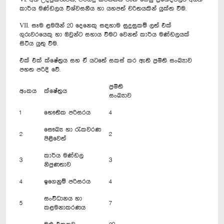
කාර්ය මණ්ඩලය විශ්වසනීය හා යහපත් චරිතයකින් යුක්ත වීම.
VII. සෑම ළමයින් 20 දෙනෙකු සඳහාම සුදුසුකම් ලත් එක්
ගුරුවරයෙකු හා ඔවුන්ට සහාය වීමට වෙනත් කාර්ය මණ්ඩලයක්
සිටිය යුතු වීම.
එක් එක් ක්ෂේත්‍රය සහ ඒ යටතේ සකස් කර ඇති ප්‍රමිති සංඛ්‍යාව
පහත පරිදි වේ.
ප්‍රමිති
අංකය
ක්ෂේත්‍රය
සංඛ්‍යාව
1
භෞතික පරිසරය
4
සෞඛ්‍ය හා රැකවරණ
2
2
පිළිවෙත්
කාර්ය මණ්ඩල
3
3
නිපුණතාව
4
ඉගෙනුම් පරිසරය
4
සංවිධානය හා
5
7
කළමනාකරණය