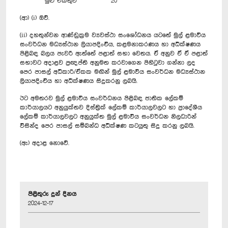
මුළු එකතුව
20
(ආ) (i) ඔව්.
(ii) දහතුන්වන ආණ්ඩුක්‍රම ව්‍යවස්ථා සංශෝධනය යටතේ මුල් ළමාවිය
සංවර්ධන මධ්‍යස්ථාන ලියාපදිංචිය, කළමනාකරණය හා අධීක්ෂණය
පිළිබඳ බලය පැවරී ඇත්තේ පළාත් සභා වෙතය. ඒ අනුව ඒ ඒ පළාත්
සභාවට අදාළව ප්‍රඥප්ති අනුමත කරවාගෙන පිහිටුවා ගන්නා ලද
පෙර පාසල් අධිකාරි/ඒකක මඟින් මුල් ළමාවිය සංවර්ධන මධ්‍යස්ථාන
ලියාපදිංචිය හා අධීක්ෂණය සිදුකරනු ලබයි.
ඊට අමතරව මුල් ළමාවිය සංවර්ධනය පිළිබඳ ජාතික ලේකම්
කාර්යාලයට අනුයුක්තව දිස්ත්‍රික් ලේකම් කාර්යාලවලට හා ප්‍රාදේශීය
ලේකම් කාර්යාලවලට අනුයුක්ත මුල් ළමාවිය සංවර්ධන නිලධාරින්
විසින්ද පෙර පාසල් සම්බන්ධ අධීක්ෂණ කටයුතු සිදු කරනු ලබයි.
(ඇ) අදාළ නොවේ.
පිළිතුරු දුන් දිනය
2024-12-17