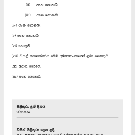
(ii) පැන නොනඟී.
(iii) පැන නොනඟී.
(iv) පැන නොනඟී.
(v) පැන නොනඟී.
(vi) නොදනී.
(vii) ඩීසල් සහනාධාරය මෙම අමාත්‍යාංශයෙන් ලබා නොදෙයි.
(ආ) අදාළ නොවේ.
(ඇ) පැන නොනඟී.
පිළිතුරු දුන් දිනය
2012-11-14
විසින් පිළිතුරු දෙන ලදී