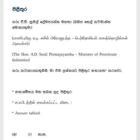
පිළිතුර
ගරු ඒ.ඩී. සුසිල් ප්‍රේමජයන්ත මහතා (ඛනිජ තෙල් කර්මාන්ත
අමාත්‍යතුමා)
(மாண்புமிகு ஏ.டி. சுசில் பிரேமஜயந்த - பெற்றோலியக் கைத்தொழில்கள்
அமைச்சர்)
(The Hon. A.D. Susil Premajayantha - Minister of Petroleum
Industries)
ගරු කථානායකතුමනි, මා එම ප්‍රශ්නයට පිළිතුර සභාගත* කරනවා.
* සභාමේසය මත තබන ලද පිළිතුර:
* சபாபீடத்தில் வைக்கப்பட்ட விடை :
* Answer tabled:
(අ) (i) නැත.