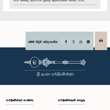
ගරු නීතිඥ (ආචාර්ය) සුසිල් ප්‍රේමජයන්ත මහතා, පා.ම.
Facebook
මෙම පිටුව බෙදාගන්න
X
WhatsApp
LinkedIn
පාර්ලි‌මේන්තුව නරඹන්න
පාර්ලිමේන්තුවේ කටයුතු