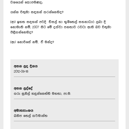
වශයෙන් කොපමණද;
යන්න එතුමා සඳහන් කරන්නෙහිද?
(ආ) ඉහත සඳහන් පරිදි ඩීසල් හා භූමිතෙල් සහනාධාර ලබා දී
නොමැති නම්, 2007 සිට මේ දක්වා ජනතාව රවටා ඇති බව එතුමා
පිළිගන්නෙහිද?
(ඇ) නොඑසේ නම්, ඒ මන්ද?
අසන ලද දිනය
2012-09-18
අසන ලද්දේ
ගරු සුනිල් හඳුන්නෙත්ති මහතා, පා.ම.
අමාත්‍යාංශය
ඛනිජ තෙල් කර්මාන්ත