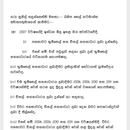
ගරු සුනිල් හඳුන්නෙත්ති මහතා,— ඛනිජ ‍තෙල් කර්මාන්ත
අමාත්‍යතුමාගෙන් ඇසීමට,—
(අ) 2007 වර්ෂයේදී ඉන්ධන මිල ඉහළ ගිය අවස්ථාවේදී,
(i) ජනතාවට භූමිතෙල් සහ ඩීසල් සහනාධාර ලබා දුන්නේද;
(ii) එසේ නම්, එක් පවුලක් සඳහා ලබා දුන් භූමි‍තෙල්
සහනාධාරයේ වටිනාකම කොපමණද;
(iii) භූමිතෙල් සහනාධාර ලබාදීමට ප්‍රතිලාභීන් තෝරාගත් ක්‍රමවේදය
කවරේද;
(iv) එම භූමිතෙල් සහනාධාරය ලබාදීමට 2008, 2009, 2010 සහ 2011 යන
වර්ෂයන්හිදී වෙන් කරන ලද මුදල වෙන් වෙන් වශයෙන් කොපමණද;
(v) ඩීසල් සහනාධාරය ලබා දුන්නේ කා සඳහාද;
(vi) ධීවර ජනතාවටද ඩීසල් සහනාධාර ලබා දෙන බවට පොරොන්දුවක්
ලබා දී තිබුනේද;
(vii) එසේ නම්, 2008, 2009, 2010 සහ 2011 යන වර්ෂයන්හිදී ධීවර
ජනතාවට ඩීසල් සහනාධාරය ලබාදීමට වෙන් කළ මුදල වෙන් වෙන්