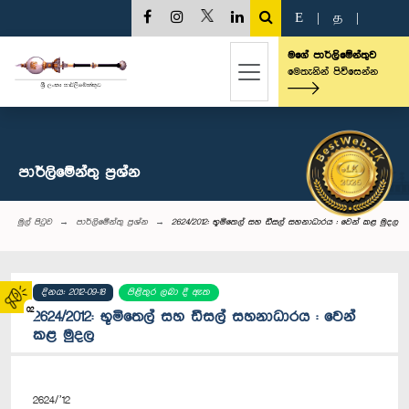
E
|
த
|
මගේ පාර්ලිමේන්තුව
මෙතැනින් පිවිසෙන්න
පාර්ලි‌මේන්තු‌ ප්‍රශ්න
මුල් පිටුව
පාර්ලි‌මේන්තු‌ ප්‍රශ්න
2624/2012: භූමිතෙල් සහ ඩීසල් සහනාධාරය : වෙන් කළ මුදල
දිනය: 2012-09-18
පිළිතුර ලබා දී ඇත
02
2624/2012: භූමිතෙල් සහ ඩීසල් සහනාධාරය : වෙන්
කළ මුදල
2624/’12