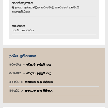
ව්‍යවස්ථාදායකය
ශ්‍රී ලංකා ප්‍රජාතාන්ත්‍රික සමාජවාදී ජනරජයේ හත්වැනි
පාර්ලිමේන්තුව
සභාවාරය
1 වැනි සභාවාරය
ප්‍රශ්න ඉතිහාසය
18-09-2012
වෙලාව ඉල්ලුම් කල
18-09-2012
වෙලාව ඉල්ලුම් කල
14-11-2012
සභාගත කල පිළිතුරු
14-11-2012
සභාගත කල පිළිතුරු