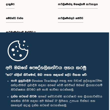
දැනුමට
පාර්ලිමේන්තු මහලේකම් කාර්යාලය
සම්බන්ධ වන්න
පාර්ලිමේන්තුව සජීවීව
පාර්ලි‌මේන්තුවේ මන්ත්‍රීවරු
මුල් පිටුව
පාර්ලිමේන්තු ජංගම යෙදුම
අපි ඔබගේ පෞද්ගලිකත්වය අගය කරමු
"හරි" ක්ලික් කිරීමෙන්, ඔබ පහත සඳහන් දේට එකඟ වේ:
සැසි ලුහුබැඳීම (Session Tracking):
පහසු සහ වඩාත් පුද්ගලාරෝපිත
අත්දැකීමක් ලබාදීම සඳහා අපගේ වෙබ් අඩවියේ ඔබගේ ක්‍රියාකාරකම්
නිරීක්ෂණය කිරීමට අපි සැසි භාවිතා කරන්නෙමු.
අප හා සම්බන්ධ වී සිටින්න :
දත්ත සටහන් කිරීම:
අපගේ සේවාවන්හි ආරක්ෂාව සහ ක්‍රියාකාරීත්වය
සහතික කිරීම සඳහා අපි ඔබගේ IP ලිපිනය, උපාංග විස්තර සහ
අනෙකුත් අදාළ දත්ත සටහන් කරගන්නෙමු.