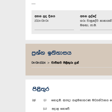
----
අසන ලද දිනය
අසන ලද්දේ
2024-09-04
ගරු වාසුදේව නානායක
මහතා, පා.ම.
ප්‍රශ්න ඉතිහාසය
04-09-2024
වාචිකව පිළිතුරු දුන්
පිළිතුර
(අ) (i) නොදනී. ආපදා කළමනාකරණ මධ්‍යස්ථානය වෙ
(ii) අදාළ නොවේ.