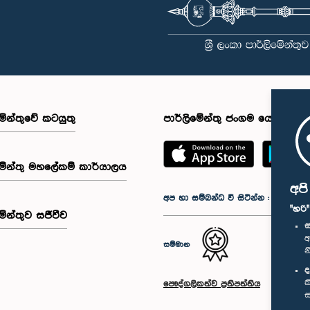
මේන්තුවේ කටයුතු
පාර්ලිමේන්තු ජංගම යෙදුම
මේන්තු මහලේකම් කාර්යාලය
අප
අප හා සම්බන්ධ වී සිටින්න :
"හරි
මේන්තුව සජීවීව
ස
අ
සම්මාන
න
ද
ක
පෞද්ගලිකත්ව ප්‍රතිපත්තිය
ස