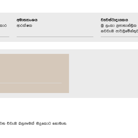
අමාත්‍යාංශය
ව්‍යවස්ථාදායකය
්කාර
ආරක්ෂක
ශ්‍රී ලංකා ප්‍රජාතාන්ත
නවවැනි පාර්ලිමේන්තු
ත එවැනි බලපෑමක් සිදුකොට නොමැත.