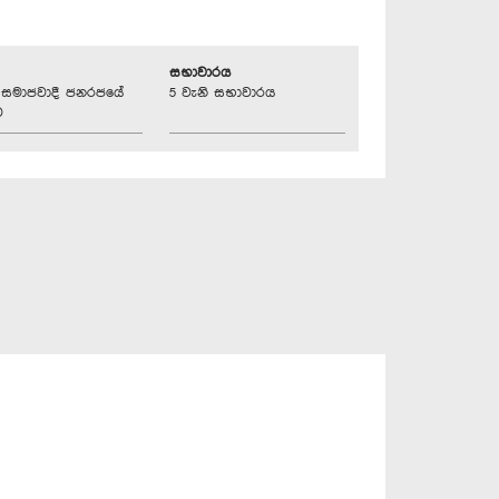
සභාවාරය
්‍රික සමාජවාදී ජනරජයේ
5 වැනි සභාවාරය
ව