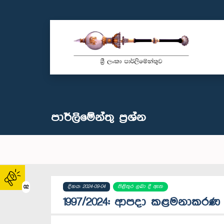
පාර්ලි‌මේන්තු‌ ප්‍රශ්න
දිනය: 2024-09-04
පිළිතුර ලබා දී ඇත
02
1997/2024: ආපදා කළමනාකරණ ම