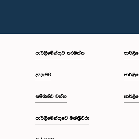
පාර්ලි‌මේන්තුව නරඹන්න
පාර්ලි
දැනුමට
පාර්ලි
සම්බන්ධ වන්න
පාර්ලි
පාර්ලි‌මේන්තුවේ මන්ත්‍රීවරු