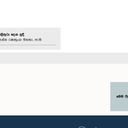
පිළිතුරු දෙන ලදී
‍රසන්න රණතුංග මහතා, පා.ම.
මෙම පි