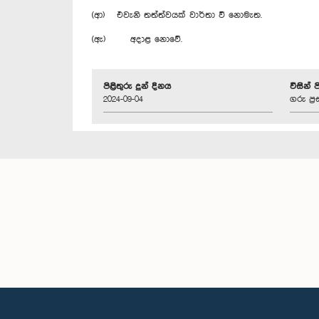
(ආ) එවැනි තත්ත්වයක් වාර්තා වී නොමැත.
(ඇ) අදාළ නොවේ.
පිළිතුරු දුන් දිනය
විසින් 
2024-09-04
ගරු ප්