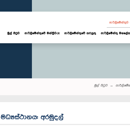
පාර්ලි‌මේන්තු
මුල් පිටුව
පාර්ලි‌මේන්තුවේ මන්ත්‍රීවරු
පාර්ලිමේන්තුවේ කටයුතු
පාර්ලිමේන්තු මහලේක
මුල් පිටුව
පාර්ලි‌මේන්
ධ්‍යස්ථානය: අරමුදල්