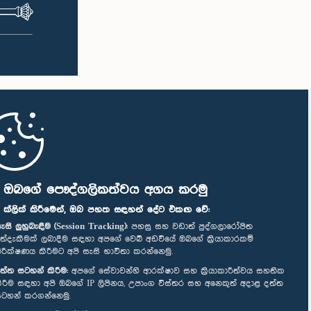
ි ඔබගේ පෞද්ගලිකත්වය අගය කරමු
" ක්ලික් කිරීමෙන්, ඔබ පහත සඳහන් දේට එකඟ වේ:
ැසි ලුහුබැඳීම (Session Tracking):
පහසු සහ වඩාත් පුද්ගලාරෝපිත
ත්දැකීමක් ලබාදීම සඳහා අපගේ වෙබ් අඩවියේ ඔබගේ ක්‍රියාකාරකම්
ිරීක්ෂණය කිරීමට අපි සැසි භාවිතා කරන්නෙමු.
ත්ත සටහන් කිරීම:
අපගේ සේවාවන්හි ආරක්ෂාව සහ ක්‍රියාකාරීත්වය සහතික
ිරීම සඳහා අපි ඔබගේ IP ලිපිනය, උපාංග විස්තර සහ අනෙකුත් අදාළ දත්ත
ටහන් කරගන්නෙමු.