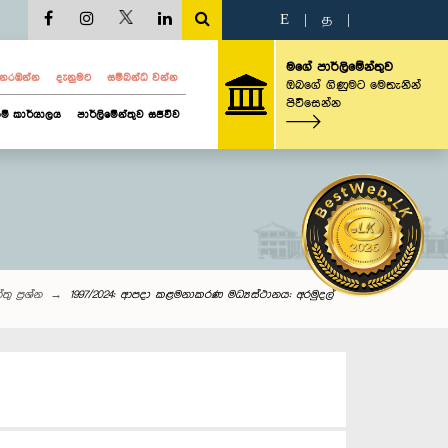
E
|
த
|
මගේ පාර්ලිමේන්තුව
ව නරඹන්න
දැනුමට
සම්බන්ධ වන්න
ඔබගේ ගිණුමට මෙතැනින්
පිවිසෙන්න
ම් කාර්යාලය
පාර්ලිමේන්තුව සජීවීව
තු‌ ප්‍රශ්න
1997/2024: ආපදා කළමනාකරණ මධ්‍යස්ථානය: අරමුදල්