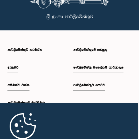
පාර්ලි‌මේන්තුව නරඹන්න
පාර්ලිමේන්තුවේ කටයුතු
දැනුමට
පාර්ලිමේන්තු මහලේකම් කාර්යාලය
සම්බන්ධ වන්න
පාර්ලිමේන්තුව සජීවීව
පාර්ලි‌මේන්තුවේ මන්ත්‍රීවරු
මුල් පිටුව