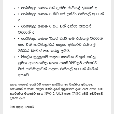
• පාඨමාලා ගණන 3ක් දක්වා රුපියල් 5,000ක් ද
• පාඨමාලා ගණන 3 සිට 6ක් දක්වා රුපියල් 8,000ක්
ද
• පාඨමාලා ගණන 6 සිට 10ක් දක්වා රුපියල්
10,000ක් ද
• පාඨමාලා ගණන 10කට වැඩි නම් රුපියල් 10,000ක්
සහ එක් පාඨමාලාවක් සඳහා අමතරව රුපියල්
2,500ක් බැගින් අය කරනු ලබයි.
• විදේශ සුදුසුකම් සඳහා සහතික නිකුත් කරනු
ලබන ආයතනවල ඉහත අයකිරීම්වලට අමතරව
එක් පාඨමාලාවක් සඳහා රුපියල් 5,000ක් බැගින්
අයවේ.
ඉහත සඳහන් අයකිරීම් සඳහා තෘතීයික හා වෘත්තීය අධ්‍යාපන
කොමිෂන් සභාවේ පාලක මණ්ඩලයේ අනුමැතිය ලැබී ඇති අතර, එම
අනුමැතිය චක්‍රලේඛ අංක NVQ 07/2023 ලෙස TVEC වෙබ් අඩවියෙහි
දක්වා ඇත.
(ඇ) අදාළ නොවේ.