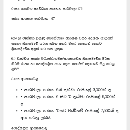
රාජ්‍ය ‍නොවන සංවිධාන ආයතන පාඨමාලා 175
පුණ්‍ය ආයතන පාඨමාලා 97
(ආ) (i) වෘත්තීය පුහුණු මධ්‍යස්ථාන/ ආයතන වසර දෙකක කාලයක්
සඳහා ලියාපදිංචි කරනු ලබන අතර, වසර දෙකෙන් දෙකට
ලියාපදිංචිය අලුත් කර ගත යුතුය.
(ii) වෘත්තීය පුහුණු මධ්‍යස්ථානවල/ආයතනවල ලියාපදිංචිය දීර්ඝ
කිරීම රාජ්‍ය හා පෞද්ගලික අංශ ලෙස කොටස් දෙකකට සිදු කරනු
ලබයි.
රාජ්‍ය ආයතනවල
• පාඨමාලා ගණන 6ක් දක්වා රුපියල් 3,000ක් ද
• පාඨමාලා ගණන 6 සිට 10 දක්වා රුපියල් 5,000ක්
ද
• පාඨමාලා ගණන 10කට වැඩිනම් රුපියල් 7,500ක් ද
අය කරනු ලබයි.
පෞද්ගලික ආයතනවල