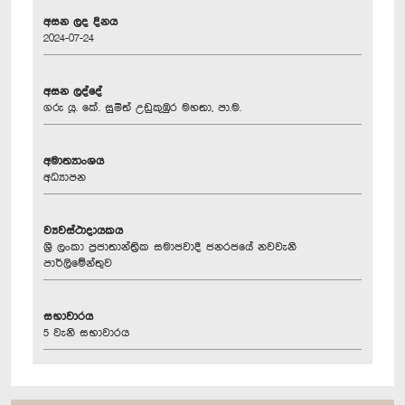
අසන ලද දිනය
2024-07-24
අසන ලද්දේ
ගරු යූ. කේ. සුමිත් උඩුකුඹුර මහතා, පා.ම.
අමාත්‍යාංශය
අධ්‍යාපන
ව්‍යවස්ථාදායකය
ශ්‍රී ලංකා ප්‍රජාතාන්ත්‍රික සමාජවාදී ජනරජයේ නවවැනි
පාර්ලිමේන්තුව
සභාවාරය
5 වැනි සභාවාරය