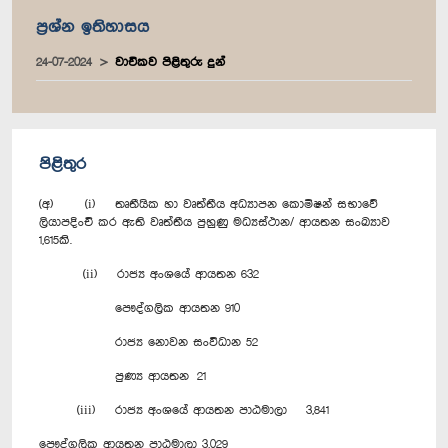
ප්‍රශ්න ඉතිහාසය
24-07-2024
වාචිකව පිළිතුරු දුන්
පිළිතුර
(අ) (i) තෘතීයික හා වෘත්තීය අධ්‍යාපන කොමිෂන් සභාවේ
ලියාපදිංචි කර ඇති වෘත්තීය පුහුණු මධ්‍යස්ථාන/ ආයතන සංඛ්‍යාව
1,615කි.
(ii) රාජ්‍ය අංශයේ ආයතන 632
පෞද්ගලික ආයතන 910
රාජ්‍ය නොවන සංවිධාන 52
පුණ්‍ය ආයතන 21
(iii) රාජ්‍ය අංශයේ ආයතන පාඨමාලා 3,841
පෞද්ගලික ආයතන පාඨමාලා 3,029