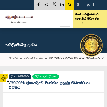
E
|
த
|
මගේ පාර්ලිමේන්තුව
මෙතැනින් පිවිසෙන්න
පාර්ලි‌මේන්තු‌ ප්‍රශ්න
මුල් පිටුව
පාර්ලි‌මේන්තු‌ ප්‍රශ්න
1970/2024: ලියාපදිංචි වෘත්තීය පුහුණු මධ්‍යස්ථාන: විස්තර
දිනය: 2024-07-24
පිළිතුර ලබා දී ඇත
02
1970/2024: ලියාපදිංචි වෘත්තීය පුහුණු මධ්‍යස්ථාන:
විස්තර
----