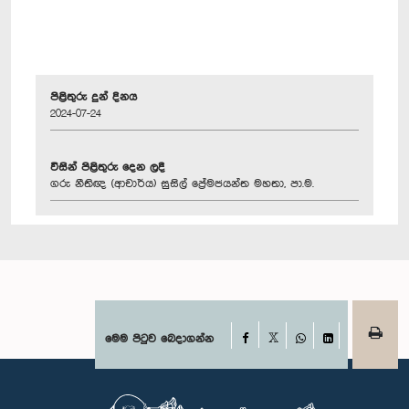
පිළිතුරු දුන් දිනය
2024-07-24
විසින් පිළිතුරු දෙන ලදී
ගරු නීතිඥ (ආචාර්ය) සුසිල් ප්‍රේමජයන්ත මහතා, පා.ම.
Facebook
මෙම පිටුව බෙදාගන්න
X
WhatsApp
LinkedIn