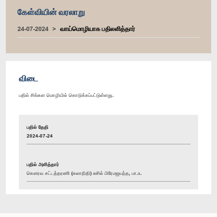
கேள்வியின் வரலாறு
24-07-2024
வாய்மொழியாக பதிலளித்தார்
விடை
பதில் சிங்கள மொழியில் கொடுக்கப்பட்டுள்ளது.
பதில் தேதி
2024-07-24
பதில் அளித்தார்
கௌரவ சட்டத்தரணி (கலாநிதி) சுசில் பிரேமஜயந்த, பா.உ.