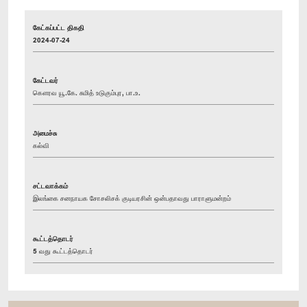
கேட்கப்பட்ட திகதி
2024-07-24
கேட்டவர்
கௌரவ யூ.கே. சுமித் உடுகும்புர, பா.உ.
அமைச்சு
கல்வி
சட்டவாக்கம்
இலங்கை சனநாயக சோசலிசக் குடியரசின் ஒன்பதாவது பாராளுமன்றம்
கூட்டத்தொடர்
5 வது கூட்டத்தொடர்