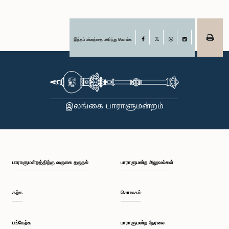
இந்தப் பக்கத்தை பகிர்ந்து கொள்க
Facebook
X
WhatsApp
LinkedIn
பாராளுமன்றத்திற்கு வருகை தருதல்
பாராளுமன்ற அலுவல்கள்
கற்க
செயலகம்
பங்கேற்க
பாராளுமன்ற நேரலை