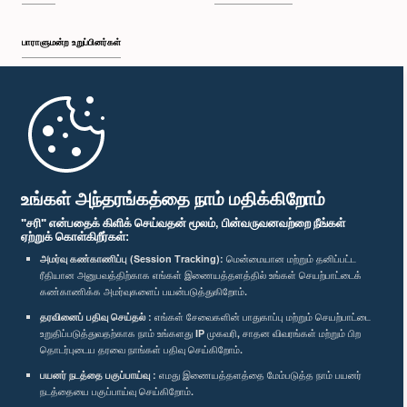
பாராளுமன்ற உறுப்பினர்கள்
முதற்பக்கம்
பாராளுமன்ற கையடக்க செயலி
உங்கள் அந்தரங்கத்தை நாம் மதிக்கிறோம்
"சரி" என்பதைக் கிளிக் செய்வதன் மூலம், பின்வருவனவற்றை நீங்கள்
ஏற்றுக் கொள்கிறீர்கள்:
அமர்வு கண்காணிப்பு (Session Tracking):
மென்மையான மற்றும் தனிப்பட்ட
ரீதியான அனுபவத்திற்காக எங்கள் இணையத்தளத்தில் உங்கள் செயற்பாட்டைக்
எம்மை பின்தொடர்க :
கண்காணிக்க அமர்வுகளைப் பயன்படுத்துகிறோம்.
தரவினைப் பதிவு செய்தல் :
எங்கள் சேவைகளின் பாதுகாப்பு மற்றும் செயற்பாட்டை
விருதுகள்
உறுதிப்படுத்துவதற்காக நாம் உங்களது IP முகவரி, சாதன விவரங்கள் மற்றும் பிற
தொடர்புடைய தரவை நாங்கள் பதிவு செய்கிறோம்.
பயனர் நடத்தை பகுப்பாய்வு :
எமது இணையத்தளத்தை மேம்படுத்த நாம் பயனர்
தனியுரிமைக் கொள்கை
நடத்தையை பகுப்பாய்வு செய்கிறோம்.