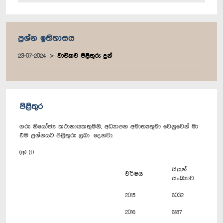
ප්‍රශ්න ඉතිහාසය
23-07-2024
වාචිකව පිළිතුරු දුන්
පිළිතුර
ගරු නියෝජ්‍ය කථානායකතුමනි, අධ්‍යාපන අමාත්‍යතුමා වෙනුවෙන් මා
එම ප්‍රශ්නයට පිළිතුරු ලබා දෙනවා.
(අ) (i)
සිසුන්
වර්ෂය
සංඛ්‍යාව
2015
6032
2016
6187