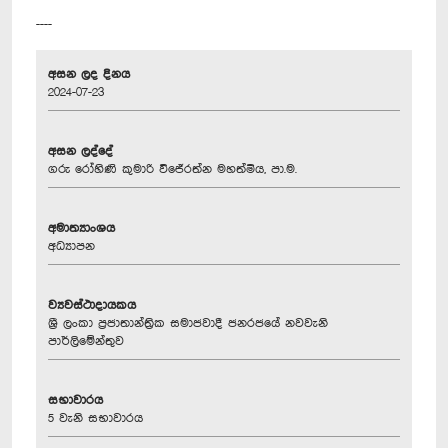
----
අසන ලද දිනය
2024-07-23
අසන ලද්දේ
ගරු රෝහිණි කුමාරි විජේරත්න මහත්මිය, පා.ම.
අමාත්‍යාංශය
අධ්‍යාපන
ව්‍යවස්ථාදායකය
ශ්‍රී ලංකා ප්‍රජාතාන්ත්‍රික සමාජවාදී ජනරජයේ නවවැනි
පාර්ලිමේන්තුව
සභාවාරය
5 වැනි සභාවාරය