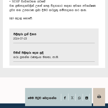
• SESIP වැඩසටහන යටතේ
වන ප්‍රතිපාදනවලින් උසස් පෙළ විද්‍යාගාර සඳහා අවශ්‍ය පර්යේෂණ
ද්‍රව්‍ය සහ උපකරණ ලබා දීමට කටයුතු සම්පාදනය කර ඇත.
(ආ) අදාළ නොවේ.
පිළිතුරු දුන් දිනය
2024-07-23
විසින් පිළිතුරු දෙන ලදී
ගරු ප්‍රසන්න රණතුංග මහතා, පා.ම.
Facebook
මෙම පිටුව බෙදාගන්න
X
WhatsApp
LinkedIn