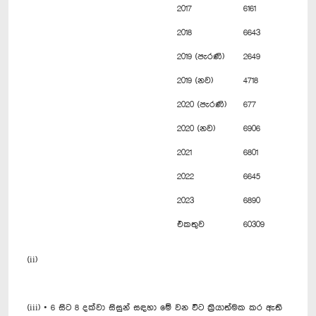
2017
6161
2018
6643
2019 (පැරණි)
2649
2019 (නව)
4718
2020 (පැරණි)
677
2020 (නව)
6906
2021
6801
2022
6645
2023
6890
එකතුව
60309
(ii)
(iii) • 6 සිට 8 දක්වා සිසුන් සඳහා මේ වන විට ක්‍රියාත්මක කර ඇති