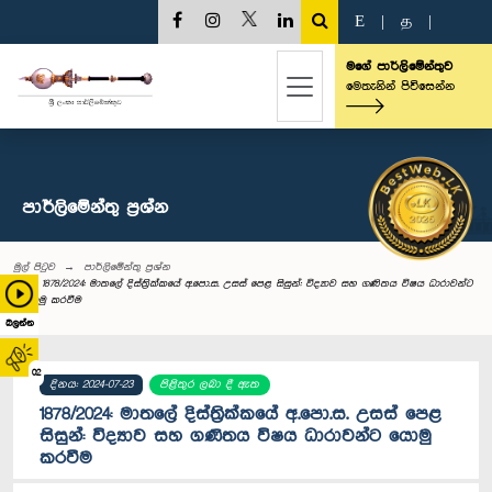
E
|
த
|
මගේ පාර්ලිමේන්තුව
මෙතැනින් පිවිසෙන්න
පාර්ලි‌මේන්තු‌ ප්‍රශ්න
මුල් පිටුව
පාර්ලි‌මේන්තු‌ ප්‍රශ්න
1878/2024: මාතලේ දිස්ත්‍රික්කයේ අ.පො.ස. උසස් පෙළ සිසුන්: විද්‍යාව සහ ගණිතය විෂය ධාරාවන්ට
යොමු කරවීම
බලන්න
02
දිනය: 2024-07-23
පිළිතුර ලබා දී ඇත
1878/2024: මාතලේ දිස්ත්‍රික්කයේ අ.පො.ස. උසස් පෙළ
සිසුන්: විද්‍යාව සහ ගණිතය විෂය ධාරාවන්ට යොමු
කරවීම