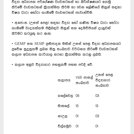
විද්‍යා අධ්‍යාපන පර්යේෂණ වැඩසටහන් හා නිරීක්ෂණයට යොමු
කිරීමේ වැඩසටහන් ක්‍රියාත්මක කිරීම හා 9වන ශ්‍රේණියේ සිසුන් සඳහා
විෂය ධාරා තෝරා ගැනීමේ වැඩසටහන් පැවැත්වීම.
• අ.පො.ස. (උසස් පෙළ) සඳහා විද්‍යා හෝ ගණිත විෂය ධාරා තෝරා
ගැනීමේ වැදගත්කම පිළිබඳව සිසුන් සහ දෙමව්පියන් දැනුවත්
කිරීමට කටයුතු කර ඇත.
• GEMP සහ SESIP ප්‍රතිපාදන මඟින් උසස් පෙළ විද්‍යා අධ්‍යාපනයට
ප්‍රවේශ සුදුසුකම් ලබන සිසු සංඛ්‍යාව වර්ධනය කිරීමේ වැඩසටහන්
කලාප අධ්‍යාපන කාර්යාල හරහා ක්‍රියාත්මක කරනු ලබයි.
• කලාප අනුව විද්‍යාගාර පහසුකම් පහත පරිදි වේ.
උසස් පෙළ
1AB පාසල්
කලාපය
විද්‍යාගාර
සංඛ්‍යාව
සංඛ්‍යාව
ගලේවෙල
05
03
මාතලේ
13
13
නාඋල
01
03
විල්ගමුව
01
01