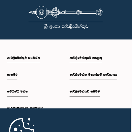
පාර්ලි‌මේන්තුව නරඹන්න
පාර්ලිමේන්තුවේ කටයුතු
දැනුමට
පාර්ලිමේන්තු මහලේකම් කාර්යාලය
සම්බන්ධ වන්න
පාර්ලිමේන්තුව සජීවීව
පාර්ලි‌මේන්තුවේ මන්ත්‍රීවරු
මුල් පිටුව