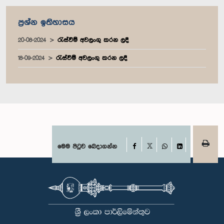
ප්‍රශ්න ඉතිහාසය
20-08-2024
රැස්වීම් අවලංගු කරන ලදී
18-09-2024
රැස්වීම් අවලංගු කරන ලදී
Facebook
මෙම පිටුව බෙදාගන්න
X
WhatsApp
LinkedIn