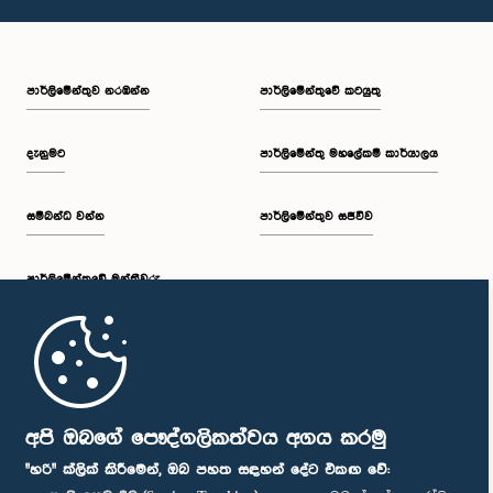
පාර්ලි‌මේන්තුව නරඹන්න
පාර්ලිමේන්තුවේ කටයුතු
දැනුමට
පාර්ලිමේන්තු මහලේකම් කාර්යාලය
සම්බන්ධ වන්න
පාර්ලිමේන්තුව සජීවීව
පාර්ලි‌මේන්තුවේ මන්ත්‍රීවරු
මුල් පිටුව
පාර්ලිමේන්තු ජංගම යෙදුම
අපි ඔබගේ පෞද්ගලිකත්වය අගය කරමු
"හරි" ක්ලික් කිරීමෙන්, ඔබ පහත සඳහන් දේට එකඟ වේ: