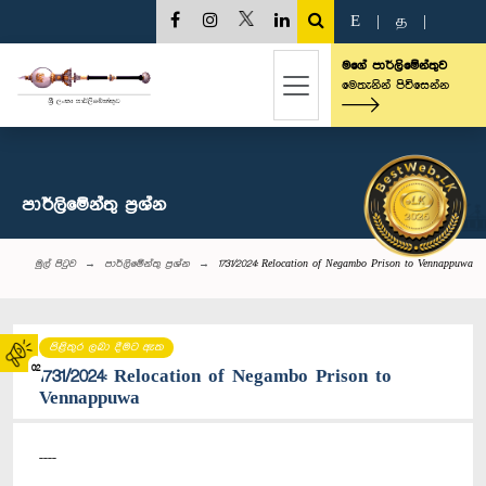
E
|
த
|
මගේ පාර්ලිමේන්තුව
මෙතැනින් පිවිසෙන්න
පාර්ලි‌මේන්තු‌ ප්‍රශ්න
මුල් පිටුව
පාර්ලි‌මේන්තු‌ ප්‍රශ්න
1731/2024: Relocation of Negambo Prison to Vennappuwa
පිළිතුර ලබා දීමට ඇත
02
1731/2024: Relocation of Negambo Prison to
Vennappuwa
----