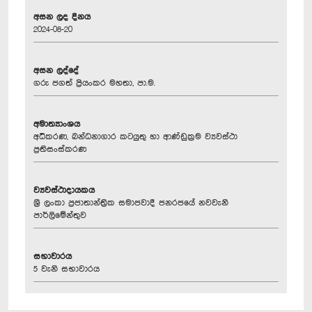
අසන ලද දිනය
2024-08-20
අසන ලද්දේ
ගරු ජගත් ප්‍රියංකර මහතා, පා.ම.
අමාත්‍යාංශය
අධිකරණ, බන්ධනාගාර කටයුතු හා ආණ්ඩුක්‍රම ව්‍යවස්ථා
ප්‍රතිසංස්කරණ
ව්‍යවස්ථාදායකය
ශ්‍රී ලංකා ප්‍රජාතාන්ත්‍රික සමාජවාදී ජනරජයේ නවවැනි
පාර්ලිමේන්තුව
සභාවාරය
5 වැනි සභාවාරය