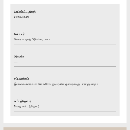
கேட்கப்பட்ட திகதி
2024-08-20
கேட்டவர்
கௌரவ ஜகத் பிரியங்கர, பா.உ.
அமைச்சு
----
சட்டவாக்கம்
இலங்கை சனநாயக சோசலிசக் குடியரசின் ஒன்பதாவது பாராளுமன்றம்
கூட்டத்தொடர்
5 வது கூட்டத்தொடர்