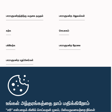
பாராளுமன்றத்திற்கு வருகை தருதல்
பாராளுமன்ற அலுவல்கள்
கற்க
செயலகம்
பங்கேற்க
பாராளுமன்ற நேரலை
பாராளுமன்ற உறுப்பினர்கள்
முதற்பக்கம்
பாராளுமன்ற கையடக்க செயலி
உங்கள் அந்தரங்கத்தை நாம் மதிக்கிறோம்
"சரி" என்பதைக் கிளிக் செய்வதன் மூலம், பின்வருவனவற்றை நீங்கள்