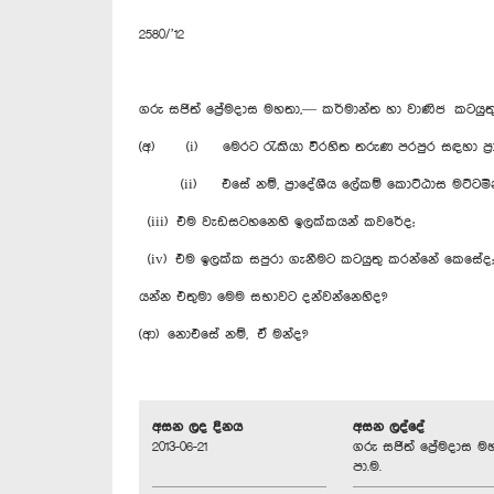
2580/’12
ගරු සජිත් ප්‍රේමදාස මහතා,— කර්මාන්ත හා වාණිජ කටයුත
(අ) (i) මෙරට රැකියා විරහිත තරුණ පරපුර සඳහා ප්‍රාදේ
(ii) එසේ නම්, ප්‍රා‍දේශීය ලේකම් කොට්ඨාස මට්ටමින්
(iii) එම වැඩසටහනෙහි ඉලක්කයන් කවරේද;
(iv) එම ඉලක්ක සපුරා ගැනීමට කටයුතු කරන්නේ කෙසේද;
යන්න එතුමා මෙම සභාවට දන්වන්නෙහිද?
(ආ) නොඑසේ නම්, ඒ මන්ද?
අසන ලද දිනය
අසන ලද්දේ
2013-06-21
ගරු සජිත් ප්‍රේමදාස ම
පා.ම.