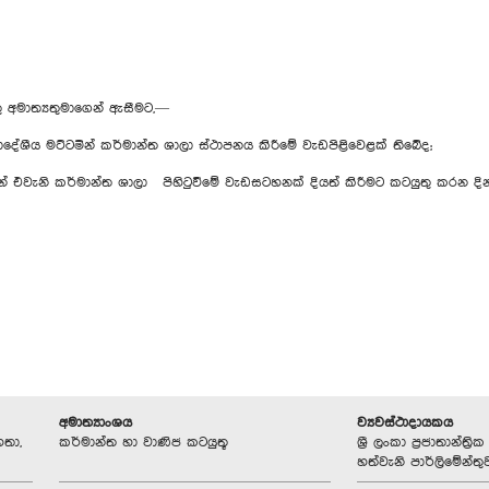
ු අමාත්‍යතුමාගෙන් ඇසීමට,—
ශීය මට්ටමින් කර්මාන්ත ශාලා ස්ථාපනය කිරී‍මේ වැඩපිළිවෙළක් තිබේද;
 එවැනි කර්මාන්ත ශාලා පිහිටුවීමේ වැඩසටහනක් දියත් කිරීමට කටයුතු කරන ද
අමාත්‍යාංශය
ව්‍යවස්ථාදායකය
හතා,
කර්මාන්ත හා වාණිජ කටයුතූ
ශ්‍රී ලංකා ප්‍රජාතාන්ත
හත්වැනි පාර්ලිමේන්තු