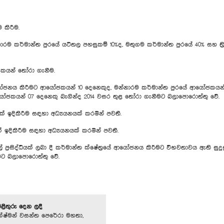
කිරීම.
නාරම කර්මාන්ත පුරයේ යටිතල පහසුකම් 10%ද, මතුගම කර්මාන්ත පුරයේ 40% සහ ත්
ජකයන් තෝරා ගැනීම.
ආයෝජනය කිරීමට ආයෝජකයන් 10 දෙනෙකුද, මන්නාරම කර්මාන්ත පුරයේ ආයෝජකයන
ආයෝජකයන් 07 දෙනෙකු බැගින්ද 2014 වසර තුළ තෝරා ගැනීමට බලාපොරොත්තු වේ.
රයක් ඉදිකිරීම සඳහා අධ්‍යයනයක් කරමින් පවතී.
 ඉදිකිරීම සඳහා අධ්‍යයනයක් කරමින් පවතී.
ල් ප්‍රසිද්ධියක් ලබා දී කර්මාන්ත ක්ෂේත්‍ර‍යේ ආයෝජනය කිරීමට විභවතාවය ඇති ස
ීමට බලාපොරොත්තු වේ.
පිළිතුරු දෙන ලදී
්ෂ්මන් වසන්ත පෙරේරා මහතා,