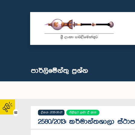
පාර්ලි‌මේන්තු‌ ප්‍රශ්න
දිනය: 2013-06-21
පිළිතුර ලබා දී ඇත
02
2580/2013: කර්මාන්තශාලා ස්ථා