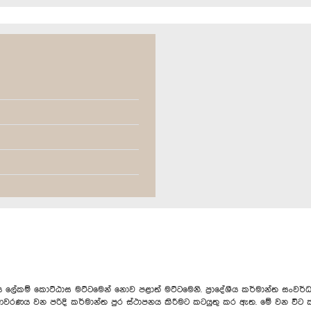
 ලේකම් කොට්ඨාස මට්ටමෙන් නොව පළාත් මට්‍ටමෙනි. ප්‍රා‍දේශීය කර්මාන්ත 
 ආවරණය වන පරිදි කර්මාන්ත පුර ස්ථාපනය කිරීමට කටයුතු කර ඇත. මේ වන විට කර්