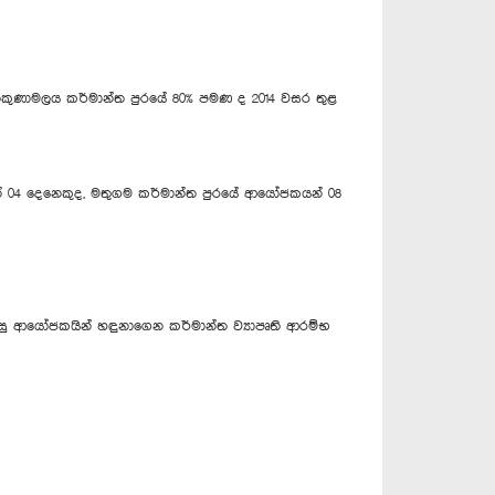
‍රිකුණාමලය කර්මාන්ත පුරයේ 80% පමණ ද 2014 වසර තුළ
් 04 දෙනෙකුද, මතුගම කර්මාන්ත පුරයේ ආයෝජකයන් 08
ුදුසු ආයෝජකයින් හඳුනාගෙන කර්මාන්ත ව්‍යාපෘති ආරම්භ