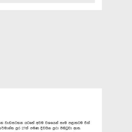
සංවර්ධන වැඩසටහන යටතේ අවම වශයෙන් සෑම පළාතටම එක්
මාන්ත පුර 27ක් පමණ දිවයින පුරා පිහිටුවා ඇත.