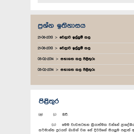
ප්‍රශ්න ඉතිහාසය
21-06-2013
වෙලාව ඉල්ලුම් කල
21-06-2013
වෙලාව ඉල්ලුම් කල
05-02-2014
සභාගත කල පිළිතුරු
05-02-2014
සභාගත කල පිළිතුරු
පිළිතුර
(අ) (i) ඔව්.
(ii) මෙම වැඩසටහන ක්‍රියාත්මක වන්නේ ‍ප්‍රාදේශීය
කර්මාන්ත පුරයක් බැගින් වන සේ දිවයිනේ සියලුම පළාත්