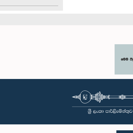
මෙම පි