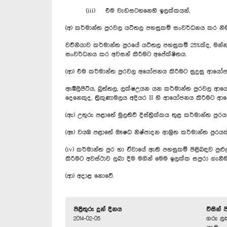
(iii) එම වැඩසටහනෙහි ඉලක්කයන්,
(අ) කර්මාන්ත පුරවල යටිතල පහසුකම් සංවර්ධනය කර නිම 
වව්නියාව කර්මාන්ත පුරයේ යටිතල පහසුකම් 25%ක්ද, මන්
සංවර්ධනය කර අවසන් කිරීමට අපේක්ෂිතය.
(ආ) එම කර්මාන්ත පුරවල අයෝජනය කිරීමට සුදුසු ආයෝ
ඇඹිලිපිටිය, බුත්තල, ලක්ෂඋයන යන කර්මාන්ත පුරවල 
දෙනෙකුද, ත්‍රිකුණාමලය අදියර II හි ආයෝජනය කිරීමට 
(ඇ) උතුරු පළාතේ මුලතිව් දිස්ත්‍රික්කය තුළ කර්මාන්ත පු
(ඈ) වයඹ පළාතේ ඖෂධ නිෂ්පාදන ආශ්‍රිත කර්මාන්ත පුරයක්
(iv) කර්මාන්ත පුර හා ඒවායේ ඇති පහසුකම් පිළිබඳව පුළු
කිරීමට අවස්ථාව ලබා දීම මගින් මෙම ඉලක්ක සපුරා ගැන
(ආ) අදාළ නොවේ.
පිළිතුරු දුන් දිනය
විසින් 
2014-02-05
ගරු ලක