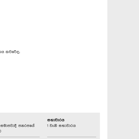
ිනය කවරේද;
සභාවාරය
්‍රික සමාජවාදී ජනරජයේ
1 වැනි සභාවාරය
ව