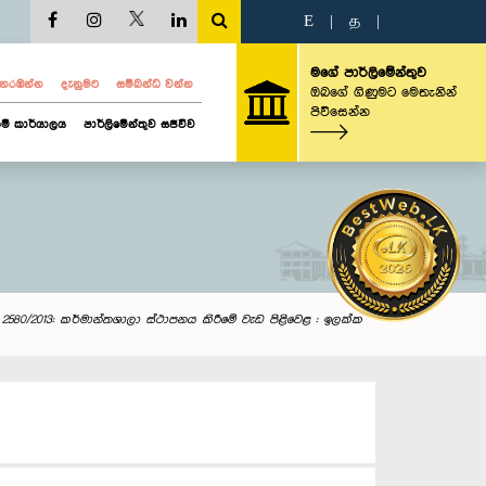
E
|
த
|
මගේ පාර්ලිමේන්තුව
ව නරඹන්න
දැනුමට
සම්බන්ධ වන්න
ඔබගේ ගිණුමට මෙතැනින්
පිවිසෙන්න
ම් කාර්යාලය
පාර්ලිමේන්තුව සජීවීව
2580/2013: කර්මාන්තශාලා ස්ථාපනය කිරී‍මේ වැඩ පිළිවෙළ : ඉලක්ක