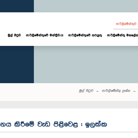
පාර්ලි‌මේන්තු
මුල් පිටුව
පාර්ලි‌මේන්තුවේ මන්ත්‍රීවරු
පාර්ලිමේන්තුවේ කටයුතු
පාර්ලිමේන්තු මහලේක
මුල් පිටුව
පාර්ලි‌මේන්තු‌ ප්‍රශ්න
පනය කිරී‍මේ වැඩ පිළිවෙළ : ඉලක්ක