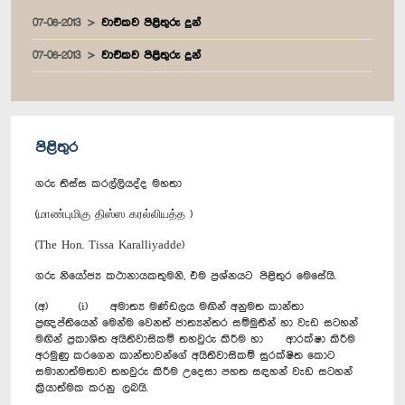
07-06-2013
වාචිකව පිළිතුරු දුන්
07-06-2013
වාචිකව පිළිතුරු දුන්
පිළිතුර
ගරු තිස්ස කරල්ලියද්ද මහතා
(மாண்புமிகு திஸ்ஸ கரல்லியத்த )
(The Hon. Tissa Karalliyadde)
ගරු නියෝජ්‍ය කථානායකතුමනි, එම ප්‍රශ්නයට පිළිතුර මෙසේයි.
(අ) (i) අමාත්‍ය මණ්ඩලය මඟින් අනුමත කාන්තා
ප්‍රඥප්තියෙන් මෙන්ම වෙනත් ජාත්‍යන්තර සම්මුතීන් හා වැඩ සටහන්
මඟින් ප්‍රකාශිත අයිතිවාසිකම් තහවුරු කිරීම හා ආරක්ෂා කිරීම
අරමුණු කරගෙන කාන්තාවන්ගේ අයිතිවාසිකම් සුරක්ෂිත කොට
සමානාත්මතාව තහවුරු කිරීම උදෙසා පහත සඳහන් වැඩ සටහන්
ක්‍රියාත්මක කරනු ලබයි.