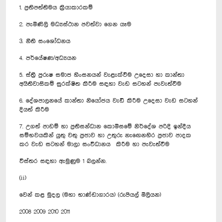
1. ප්‍රතිපත්තිමය ක්‍රියාකාරකම්
2. පැමිණිලි මධ්‍යස්ථාන පවත්වා ගෙන යෑම
3. නීති සංශෝධනය
4. පර්යේෂණ/අධ්‍යයන
5. ස්ත්‍රී පුරුෂ සමාජ හිංසනයන් වැළැක්වීම උදෙසා හා කාන්තා
අයිතිවාසිකම් සුරක්ෂිත කිරීම සඳහා වැඩ සටහන් පැවැත්වීම
6. දේශපාලනයේ කාන්තා නියෝජය වැඩි කිරීම උදෙසා වැඩ සටහන්
දියත් කිරීම
7. උගත් පාඩම් හා ප්‍රතිසන්ධාන කොමිසමේ නිර්දේශ පරිදි ඉන්දීය
සම්භවයකින් යුතු වතු ප්‍රජාව හා උතුරු නැ‍ඟෙනහිර ප්‍රජාව පාදක
කර වැඩ සටහන් මාලා සංවිධානය කිරීම හා පැවැත්වීම
විස්තර සඳහා ඇමුණුම 1 බලන්න.
(ii)
වෙන් කළ මුදල (මහා භාණ්ඩාගාරය) (රුපියල් මිලියන)
2008 2009 2010 2011