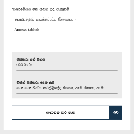
*සභාමේසය මත තබන ලද ඇමුණුම්:
சபாபீடத்தில் வைக்கப்பட்ட இணைப்பு :
Annexs tabled:
පිළිතුරු දුන් දිනය
2013-06-07
විසින් පිළිතුරු දෙන ලදී
ගරු ගරු තිස්ස කරල්ලියද්ද මහතා, පා.ම. මහතා, පා.ම.
සභාගත කර ඇත