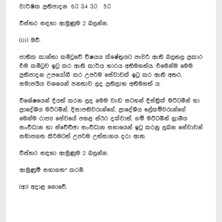
වාර්ෂික ප්‍රතිපාදන 6.0 3.4 3.0 5.0
විස්තර සඳහා ඇමුණුම 2 බලන්න.
(iii) ඔව්.
ජාතික කාන්තා කමිටුවේ විෂයය ක්ෂේත්‍රයට පැවරී ඇති බලතල ප්‍රකාර
එම කමිටුව ඉටු කර ඇති කාර්ය භාරය අතිමහත්ය. එමෙන්ම මෙම
ප්‍රතිපාදන උපයෝගී කර උපරිම සේවාවක් ඉටු කර ඇති අතර,
සමාජයීය වශයෙන් ජනතාව ලද ප්‍රතිලාභ අතිමහත් ය.
විශේෂයෙන් දියත් කරන ලද මෙම වැඩ සටහන් දිස්ත්‍රික් මට්ටමින් හා
ප්‍රාදේශීය මට්ටමින්, දිසාපතිවරුන්ගේ, ප්‍රාදේශීය ලේකම්වරුන්ගේ
මෙන්ම රාජ්‍ය සේවයේ පහළ ස්ථර දක්වාත්, ගම් මට්ටමින් ග්‍රාමීය
සංවිධාන හා ස්වේච්ඡා සංවිධාන සහායෙන් ඉටු කරනු ලබන සේවාවන්
සමාජගත කිරීමටත් උපරිම උත්සාහය දරා ඇත.
විස්තර සඳහා ඇමුණුම 2 බලන්න.
ඇමුණුම් සහාගත* කරමි.
(ආ) අදාළ නොවේ.