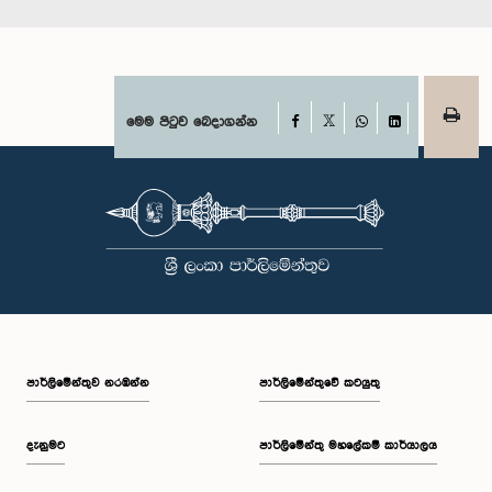
Facebook
මෙම පිටුව බෙදාගන්න
X
WhatsApp
LinkedIn
පාර්ලි‌මේන්තුව නරඹන්න
පාර්ලිමේන්තුවේ කටයුතු
දැනුමට
පාර්ලිමේන්තු මහලේකම් කාර්යාලය