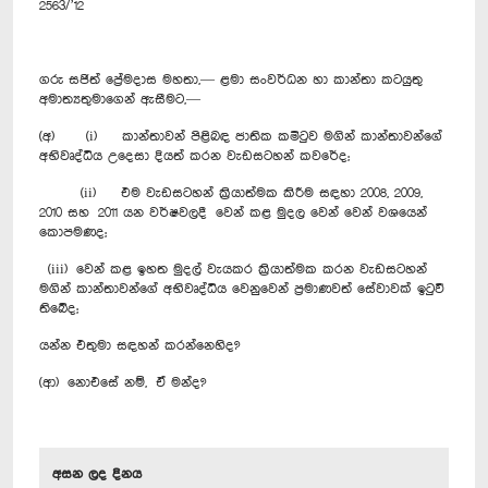
2563/’12
ගරු සජිත් ප්‍රේමදාස මහතා,— ළමා සංවර්ධන හා කාන්තා කටයුතු
අමාත්‍යතුමාගෙන් ඇසීමට,—
(අ) (i) කාන්තාවන් පිළිබඳ ජාතික කමිටුව මගින් කාන්තාවන්ගේ
අභිවෘද්ධිය උදෙසා දියත් කරන වැඩසටහන් කවරේද;
(ii) එම වැඩසටහන් ක්‍රියාත්මක කිරීම සඳහා 2008, 2009,
2010 සහ 2011 යන වර්ෂවලදී වෙන් කළ මුදල වෙන් වෙන් වශයෙන්
කොපමණද;
(iii) වෙන් කළ ඉහත මුදල් වැයකර ක්‍රියාත්මක කරන වැඩසටහන්
මගින් කාන්තාවන්ගේ අභිවෘද්ධිය වෙනුවෙන් ප්‍රමාණවත් සේවාවක් ඉටුවී
තිබේද;
යන්න එතුමා සඳහන් කරන්නෙහිද?
(ආ) නොඑසේ නම්, ඒ මන්ද?
අසන ලද දිනය