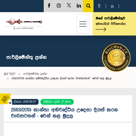
E
|
த
|
මගේ පාර්ලිමේන්තුව
මෙතැනින් පිවිසෙන්න
පාර්ලි‌මේන්තු‌ ප්‍රශ්න
මුල් පිටුව
පාර්ලි‌මේන්තු‌ ප්‍රශ්න
2563/2013: කාන්තා අභිවෘද්ධිය උදෙසා දියත් කරන වැඩසටහන් : වෙන් කළ මුදල
දිනය: 2013-06-07
පිළිතුර ලබා දී ඇත
02
2563/2013: කාන්තා අභිවෘද්ධිය උදෙසා දියත් කරන
වැඩසටහන් : වෙන් කළ මුදල