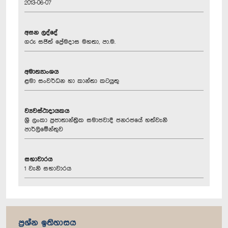
2013-06-07
අසන ලද්දේ
ගරු සජිත් ප්‍රේමදාස මහතා, පා.ම.
අමාත්‍යාංශය
ළමා සංවර්ධන හා කාන්තා කටයුතු
ව්‍යවස්ථාදායකය
ශ්‍රී ලංකා ප්‍රජාතාන්ත්‍රික සමාජවාදී ජනරජයේ හත්වැනි
පාර්ලිමේන්තුව
සභාවාරය
1 වැනි සභාවාරය
ප්‍රශ්න ඉතිහාසය