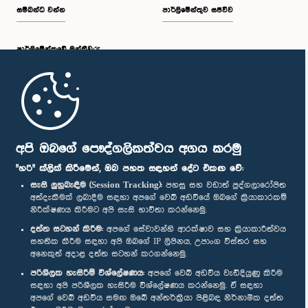
සම්බන්ධ වන්න
පාර්ලිමේන්තුව සජීවීව
පාර්ලි‌මේන්තුවේ මන්ත්‍රීවරු
මුල් පිටුව
පාර්ලිමේන්තු ජංගම යෙදුම
අපි ඔබගේ පෞද්ගලිකත්වය අගය කරමු
"හරි" ක්ලික් කිරීමෙන්, ඔබ පහත සඳහන් දේට එකඟ වේ:
සැසි ලුහුබැඳීම (Session Tracking):
පහසු සහ වඩාත් පුද්ගලාරෝපිත
අත්දැකීමක් ලබාදීම සඳහා අපගේ වෙබ් අඩවියේ ඔබගේ ක්‍රියාකාරකම්
නිරීක්ෂණය කිරීමට අපි සැසි භාවිතා කරන්නෙමු.
අප හා සම්බන්ධ වී සිටින්න :
දත්ත සටහන් කිරීම:
අපගේ සේවාවන්හි ආරක්ෂාව සහ ක්‍රියාකාරීත්වය
සහතික කිරීම සඳහා අපි ඔබගේ IP ලිපිනය, උපාංග විස්තර සහ
අනෙකුත් අදාළ දත්ත සටහන් කරගන්නෙමු.
සම්මාන
පරිශීලක හැසිරීම් විශ්ලේෂණය:
අපගේ වෙබ් අඩවිය වැඩිදියුණු කිරීම
සඳහා අපි පරිශීලක හැසිරීම විශ්ලේෂණය කරන්නෙමු. ඒ සඳහා
අපගේ වෙබ් අඩවිය සමඟ ඔබේ අන්තර්ක්‍රියා පිළිබඳ නිර්නාමික දත්ත