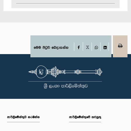
Facebook
මෙම පිටුව බෙදාගන්න
X
WhatsApp
LinkedIn
පාර්ලි‌මේන්තුව නරඹන්න
පාර්ලිමේන්තුවේ කටයුතු