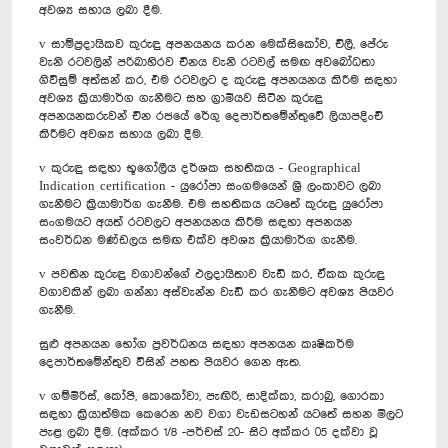
අවශ්‍ය සහාය ලබා දීම.
v සාම්ප්‍රදායිකව කුරුඳු අපනයනය කරන මෙක්සිකෝව, චිලී, පේරු
වැනි රටවලින් පරිබාහිරව චීනය වැනි රටවල් සමඟ අවබෝධතා
ගිවිසුම් අත්සන් කර, එම රටවලට ද කුරුඳු අපනයනය කිරීම සඳහා
අවශ්‍ය ක්‍රියාමාර්ග ගැනීමට සහ ග්‍රාමීයව සිටින කුරුඳු
අපනයනකරුවන් චීන රජයේ රේගු දෙපාර්තමේන්තුවේ ලියාපදිංචි
කිරීමට අවශ්‍ය සහාය ලබා දීම.
v කුරුඳු සඳහා භූගෝලීය දර්ශක සහතිකය - Geographical
Indication certification - යුරෝපා සංගමයෙන් ශ්‍රී ලංකාවට ලබා
ගැනීමට ක්‍රියාමාර්ග ගැනීම. එම සහතිකය යටතේ කුරුඳු යුරෝපා
සංගමයට අයත් රටවලට අපනයනය කිරීම සඳහා අපනයන
සංවර්ධන මණ්ඩලය සමඟ එක්ව අවශ්‍ය ක්‍රියාමාර්ග ගැනීම.
v පවතින කුරුඳු වගාවන්ගේ ඵලදායිතාව වැඩි කර, ඒකක කුරුඳු
වගාවකින් ලබා ගන්නා අස්වැන්න වැඩි කර ගැනීමට අවශ්‍ය පියවර
ගැනීම.
සුළු අපනයන භෝග ප්‍රවර්ධනය සඳහා අපනයන කෘෂිකර්ම
දෙපාර්තමේන්තුව විසින් පහත පියවර ගෙන ඇත.
v ගම්මිරිස්, කෝපි, කොකෝවා, පැඟිරි, සාදික්කා, කරාබු, ගොරකා
සඳහා ක්‍රියාත්මක කෙරෙන නව වගා වැඩසටහන් යටතේ සහන මිලට
පැළ ලබා දීම. (අක්කර 1/8 -පර්චස් 20- සිට අක්කර 05 දක්වා වූ