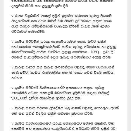
පොළොන්නරුව යන දිස්ත්‍රික්කවල ගොවීන් කුරුඳු වගාව පිළිබඳව
දැනුවත් කිරීම සහ පුහුණුව ලබා දීම.
v රාජ්‍ය නිලධාරින්, පාසල් ළමුන් ඉලක්ක කරගෙන කුරුඳු වගාවේ
වැදගත්කම සහ රජය මඟින් එම වගාව ප්‍රවර්ධනය සඳහා ගෙන
ඇති පියවර සම්බන්ධයෙන් පැහැදිලි කිරීමේ වැඩසටහන් ග්‍රාමීය
මට්ටමෙන් පැවැත්වීම.
v ග්‍රාමීය මට්ටමින් කුරුඳු සැපයුම්කරුවන් පුහුණු කිරීම තුළින්
තෝරාගන්නා සැකසුම්කරුවන්ට ජාතික කුරුඳු පර්යේෂණ හා පුහුණු
මධ්‍යස්ථානයේදී ජාතික වෘත්තීය පුහුණු සහතිකය - NVQ - ලබා දී
විධිමත් සැකසුම්කරුවන් ලෙස කුරුඳු කර්මාන්තයට යොමු කිරීම.
v කුරුඳු වගාව සහ කුරුඳු කර්මාන්තය පිළිබඳ මාධ්‍ය වැඩසටහන්
පැවැත්වීම. (ජාතික රූපවාහිනිය සහ ශ්‍රී ලංකා ගුවන් විදුලි සේවය
හරහා)
v ග්‍රාමීය මට්ටමේ ව්‍යවසායකයන්ට අපනයනය සඳහා කුරුඳු
සැකසීමට අවශ්‍ය සැකසුම් මධ්‍යස්ථාන ඉදිකිරීම සඳහා රුපියල්
1,000,000ක් දක්වා ආයෝජන ආධාර ලබා දීම.
v කුරුඳු සඳහා පවතින ප්‍රාදේශීය මිල ගණන් පිළිබඳ තොරතුරු පුවත්
පත් සහ ගුවන් විදුලිය තුළින් සතිපතා ප්‍රචාරය කිරීම.
v ග්‍රාමීය ව්‍යවසායකයන්ට කුරුඳු අපනයනයට අවශ්‍ය පුහුණුව, මඟ
පෙන්වීම සහ ජාත්‍යන්තර ගැණුම්කරුවන් සම්බන්ධ කිරීම තුළින් ඊට