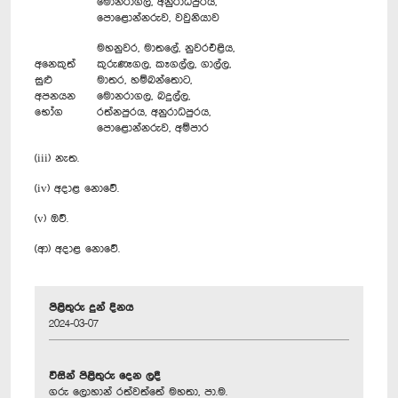
මොනරාගල, අනුරාධපුරය,
පොළොන්නරුව, වවුනියාව
මහනුවර, මාතලේ, නුවරඑළිය,
අනෙකුත්
කුරුණෑගල, කෑගල්ල, ගාල්ල,
සුළු
මාතර, හම්බන්තොට,
අපනයන
මොනරාගල, බදුල්ල,
භෝග
රත්නපුරය, අනුරාධපුරය,
පොළොන්නරුව, අම්පාර
(iii) නැත.
(iv) අදාළ නොවේ.
(v) ඔව්.
(ආ) අදාළ නොවේ.
පිළිතුරු දුන් දිනය
2024-03-07
විසින් පිළිතුරු දෙන ලදී
ගරු ලොහාන් රත්වත්තේ මහතා, පා.ම.