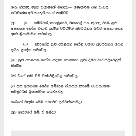
ගරු නීතීඥ මධුර විතානගේ මහතා,— කෘෂිකර්ම සහ වැවිලි
කර්මාන්ත අමාත්‍යතුමාගෙන් ඇසීමට,—
(අ) (i) ගම්මිරිස්, කරාබුනැටි, එනසාල් සහ කුරුඳු වැනි සුළු
අපනයන භෝග වගාව ග්‍රාමීය මට්ටමින් ප්‍රවර්ධනය කිරීම සඳහා ගෙන
ඇති ක්‍රියාමාර්ග කවරේද;
(ii) ඉදිරියේදී සුළු අපනයන භෝග වගාව ප්‍රවර්ධනය කරනු
ලබන ප්‍රදේශ කවරේද;
(iii) සුළු අපනයන භෝග සඳහා පොහොර ලබා දීමට වැඩපිළිවෙළක්
තිබේද;
(iv) එසේ නම්, එම වැඩපිළිවෙළ කවරේද;
(v) සුළු අපනයන භෝග ගම්මාන ස්ථාපිත කිරීමේ වැඩසටහන
තවදුරටත් ක්‍රියාත්මක කරන්නේද;
යන්නත් එතුමා මෙම සභාවට දන්වන්නෙහිද?
(ආ) නොඑසේ නම්, ඒ මන්ද?