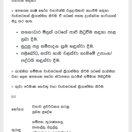
වගාවන් සඳහා)
v අපනයන කෘෂි භෝග වගාවන්හි ඵලදායිතාව නැංවීම සඳහා
වැඩසටහන් ක්‍රියාත්මක කිරීම. ඒ යටතේ පහත දැක්වෙන කාර්යයන්
සිදු කර ඇත.
සහනාධාර මිලක් යටතේ පාළු සිටුවීම සඳහා පැළ
ලබා දීම.
සුදුසු ජල සම්පාදන ක්‍රම හඳුන්වා දීම.
පළිබෝධ, සත්ව හානි වළක්වා ගැනීමේ උපාංග/
පද්ධති හඳුන්වා දීම.
v කාබනික ගම්මාන වැඩසටහන් ක්‍රියාත්මක කිරීම ය‍ටතේ කාබනික
වගා ලෙස අපනයන භෝග ස්ථාපනය කරමින් ගම්මාන පිහිටුවීම.
v කුඩා පරිමාණ ගෙවතු වගා වැඩසටහන් ක්‍රියාත්මක කිරීම.
(ii)
වගාව ප්‍රවර්ධනය කරනු
භෝගය
ලබන ප්‍රදේශ
ගම්පහ, කුරුණෑගල,
කෑගල්ල, බදුල්ල,
කුරුඳු