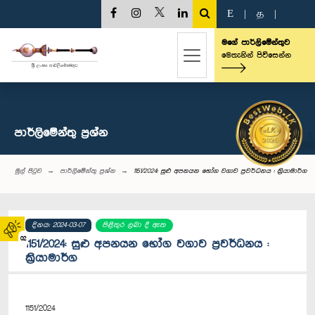
E
|
த
|
මගේ පාර්ලිමේන්තුව
මෙතැනින් පිවිසෙන්න
පාර්ලි‌මේන්තු‌ ප්‍රශ්න
මුල් පිටුව
පාර්ලි‌මේන්තු‌ ප්‍රශ්න
1151/2024: සුළු අපනයන භෝග වගාව ප්‍රවර්ධනය : ක්‍රියාමාර්ග
දිනය: 2024-03-07
පිළිතුර ලබා දී ඇත
02
1151/2024: සුළු අපනයන භෝග වගාව ප්‍රවර්ධනය :
ක්‍රියාමාර්ග
1151/2024