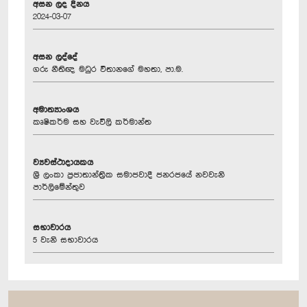
අසන ලද දිනය
2024-03-07
අසන ලද්දේ
ගරු නීතිඥ මධුර විතානගේ මහතා, පා.ම.
අමාත්‍යාංශය
කෘෂිකර්ම සහ වැවිලි කර්මාන්ත
ව්‍යවස්ථාදායකය
ශ්‍රී ලංකා ප්‍රජාතාන්ත්‍රික සමාජවාදී ජනරජයේ නවවැනි
පාර්ලිමේන්තුව
සභාවාරය
5 වැනි සභාවාරය