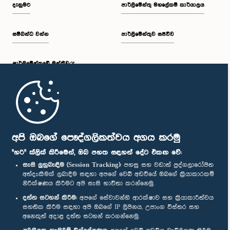
දැනුමට
පාර්ලිමේන්තු මහලේකම් කාර්යාලය
සම්බන්ධ වන්න
පාර්ලිමේන්තුව සජීවීව
පාර්ලි‌මේන්තුවේ මන්ත්‍රීවරු
මුල් පිටුව
පාර්ලිමේන්තු ජංගම යෙදුම
අපි ඔබගේ පෞද්ගලිකත්වය අගය කරමු
"හරි" ක්ලික් කිරීමෙන්, ඔබ පහත සඳහන් දේට එකඟ වේ:
සැසි ලුහුබැඳීම (Session Tracking):
පහසු සහ වඩාත් පුද්ගලාරෝපිත
අත්දැකීමක් ලබාදීම සඳහා අපගේ වෙබ් අඩවියේ ඔබගේ ක්‍රියාකාරකම්
නිරීක්ෂණය කිරීමට අපි සැසි භාවිතා කරන්නෙමු.
අප හා සම්බන්ධ වී සිටින්න :
දත්ත සටහන් කිරීම:
අපගේ සේවාවන්හි ආරක්ෂාව සහ ක්‍රියාකාරීත්වය
සහතික කිරීම සඳහා අපි ඔබගේ IP ලිපිනය, උපාංග විස්තර සහ
අනෙකුත් අදාළ දත්ත සටහන් කරගන්නෙමු.
සම්මාන