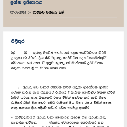
ප්‍රශ්න ඉතිහාසය
07-03-2024
වාචිකව පිළිතුරු දුන්
පිළිතුර
(අ) (i) කුරුඳු වාණිජ භෝගයක් ලෙස සංවර්ධනය කිරීම
උදෙසා 2023.09.01 දින සිට "කුරුඳු සංවර්ධන දෙපාර්තමේන්තුව"
ස්ථාපනය කර ඇත. ඒ අනුව, කුරුඳු කර්මාන්තයේ ප්‍රවර්ධනය
සඳහා පහත ක්‍රියා මාර්ග ගෙන ඇත.
v කුරුඳු නව වගාව ව්‍යාප්ත කිරීම සඳහා ආයෝජන ආධාර
යටතේ කුරුඳු පැළ බඳුනකට රුපියල් 7 බැගින් ගොවීන්ට නිකුත් කිරීම
(මෙම කුරුඳු පැළ බඳුනකට රජය විසින් අනුමත කර ඇති මුදල
රුපියල් 25ක් වන අතර, ඉතිරි රුපියල් 18ක මුදල රජය විසින් අදාළ
පැළ සපයන ලියාපදිංචි තවාන් වෙත ගෙවනු ලැබේ.)
v සාම්ප්‍රදායිකව කුරුඳු වගා නොකරන ප්‍රදේශ වන කුරුණෑගල,
කෑගල්ල, ගම්පහ, බදුල්ල, මොනරාගල, අනුරාධපුර සහ