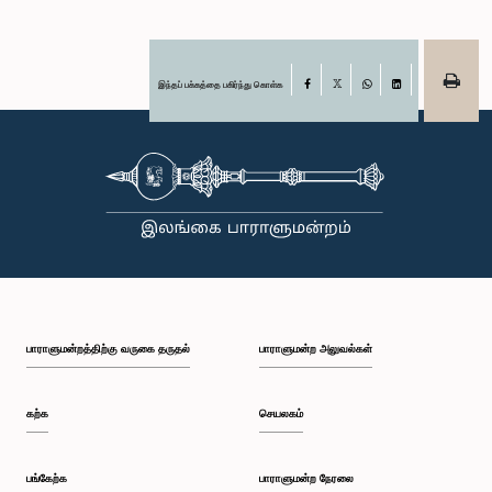
இந்தப் பக்கத்தை பகிர்ந்து கொள்க
Facebook
X
WhatsApp
LinkedIn
பாராளுமன்றத்திற்கு வருகை தருதல்
பாராளுமன்ற அலுவல்கள்
கற்க
செயலகம்
பங்கேற்க
பாராளுமன்ற நேரலை