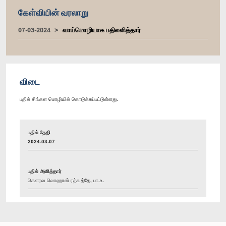
கேள்வியின் வரலாறு
07-03-2024
வாய்மொழியாக பதிலளித்தார்
விடை
பதில் சிங்கள மொழியில் கொடுக்கப்பட்டுள்ளது.
பதில் தேதி
2024-03-07
பதில் அளித்தார்
கௌரவ லொஹான் ரத்வத்தே, பா.உ.