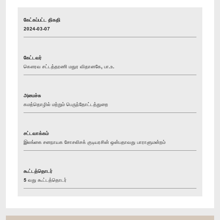
கேட்கப்பட்ட திகதி
2024-03-07
கேட்டவர்
கௌரவ சட்டத்தரணி மதுர விதானகே, பா.உ.
அமைச்சு
கமத்தொழில் மற்றும் பெருந்தோட்டத்துறை
சட்டவாக்கம்
இலங்கை சனநாயக சோசலிசக் குடியரசின் ஒன்பதாவது பாராளுமன்றம்
கூட்டத்தொடர்
5 வது கூட்டத்தொடர்