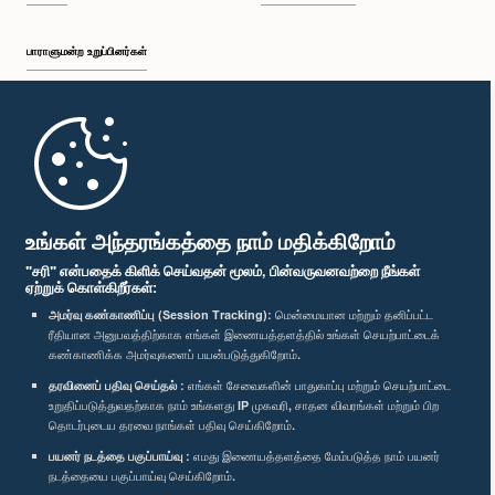
பாராளுமன்ற உறுப்பினர்கள்
முதற்பக்கம்
பாராளுமன்ற கையடக்க செயலி
உங்கள் அந்தரங்கத்தை நாம் மதிக்கிறோம்
"சரி" என்பதைக் கிளிக் செய்வதன் மூலம், பின்வருவனவற்றை நீங்கள்
ஏற்றுக் கொள்கிறீர்கள்:
அமர்வு கண்காணிப்பு (Session Tracking):
மென்மையான மற்றும் தனிப்பட்ட
ரீதியான அனுபவத்திற்காக எங்கள் இணையத்தளத்தில் உங்கள் செயற்பாட்டைக்
எம்மை பின்தொடர்க :
கண்காணிக்க அமர்வுகளைப் பயன்படுத்துகிறோம்.
தரவினைப் பதிவு செய்தல் :
எங்கள் சேவைகளின் பாதுகாப்பு மற்றும் செயற்பாட்டை
விருதுகள்
உறுதிப்படுத்துவதற்காக நாம் உங்களது IP முகவரி, சாதன விவரங்கள் மற்றும் பிற
தொடர்புடைய தரவை நாங்கள் பதிவு செய்கிறோம்.
பயனர் நடத்தை பகுப்பாய்வு :
எமது இணையத்தளத்தை மேம்படுத்த நாம் பயனர்
தனியுரிமைக் கொள்கை
நடத்தையை பகுப்பாய்வு செய்கிறோம்.