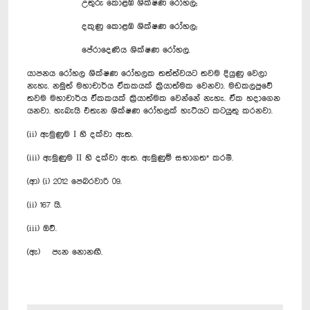
උතුරු කොළඹ ශික්ෂණ රෝහල;
දකුණු කොළඹ ශික්ෂණ රෝහල;
පේරාදෙණිය ශික්ෂණ රෝහල‍‍.
යාපනය රෝහල ශික්ෂණ රෝහලක තත්ත්වයට තවම දියුණු වෙලා
නැහැ. නමුත් මහාචාර්ය ඒකකයක් ක්‍රියාත්මක වෙනවා. මඩකලපුවේ
තවම මහාචාර්ය ඒකකයක් ක්‍රියාත්මක වෙන්නේ නැහැ. ඒක හදාගෙන
යනවා. හැබැයි එතැන ශික්ෂණ රෝහලක් හැටියට කටයුතු කරනවා.
(ii) ඇමුණුම I හි දක්වා ඇත.
(iii) ඇමුණුම II හි දක්වා ඇත. ඇමුණුම් සභාගත* කරමි.
(ආ) (i) 2012 පෙබරවාරි 09.
(ii) 167 යි.
(iii) ඔව්.
(ඇ) පැන නොනඟී.