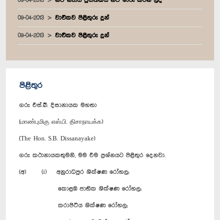
09-04-2013
නව න්‍යාය පුස්තකය නව මාරු කරන ලදී
09-04-2013
වාචිකව පිළිතුරු දුන්
09-04-2013
වාචිකව පිළිතුරු දුන්
පිළිතුර
ගරු එස්.බී. දිසානායක මහතා
(மாண்புமிகு எஸ்.பி. திசாநாயக்க)
(The Hon. S.B. Dissanayake)
ගරු කථානායකතුමනි, මම එම ප්‍රශ්නයට පිළිතුර දෙනවා.
(අ) (i) අනුරාධපුර ශික්ෂණ රෝහල;
කොළඹ ජාතික ශික්ෂණ රෝහල;
කරාපිටිය ශික්ෂණ රෝහල;