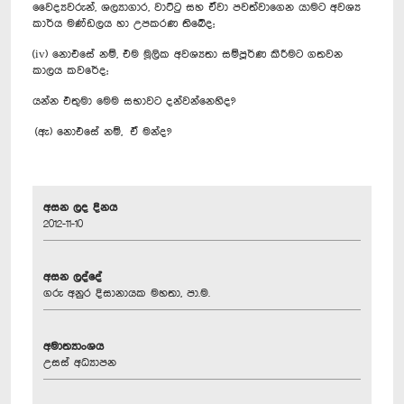
වෛද්‍යවරුන්, ශල්‍යාගාර, වාට්ටු සහ ඒවා පවත්වාගෙන යාමට අවශ්‍ය
කාර්ය මණ්ඩලය හා උපකරණ තිබේද;
(iv) නොඑසේ නම්, එම මූලික අවශ්‍යතා සම්පූර්ණ කිරීමට ගතවන
කාලය කවරේද;
යන්න එතුමා මෙම සභාවට දන්වන්නෙහිද?
(ඇ) නොඑසේ නම්, ඒ මන්ද?
අසන ලද දිනය
2012-11-10
අසන ලද්දේ
ගරු අනුර දිසානායක මහතා, පා.ම.
අමාත්‍යාංශය
උසස් අධ්‍යාපන