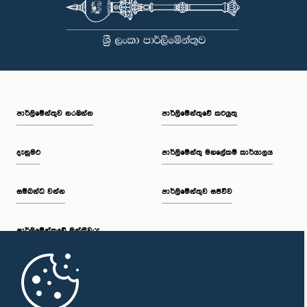
පාර්ලි‌මේන්තුව නරඹන්න
පාර්ලිමේන්තුවේ කටයුතු
දැනුමට
පාර්ලිමේන්තු මහලේකම් කාර්යාලය
සම්බන්ධ වන්න
පාර්ලිමේන්තුව සජීවීව
පාර්ලි‌මේන්තුවේ මන්ත්‍රීවරු
මුල් පිටුව