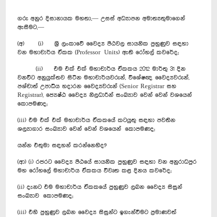
ගරු අනුර දිසානායක මහතා,— උසස් අධ්‍යාපන අමාත්‍යතුමාගෙන්
ඇසීමට,—
(අ) (i) ශ්‍රී ලංකාවේ වෛද්‍ය පීඨවල සායනික පුහුණුව සඳහා
වන මහාචාර්ය ඒකක (Professor Units) ඇති රෝහල් කවරේද;
(ii) එම එක් එක් මහාචාර්ය ඒකකය 2012 මාර්තු 31 දින
වනවිට අනුයුක්තව සිටින මහාචාර්යවරුන්, විශේෂඥ වෛද්‍යවරුන්,
පශ්චාත් උපාධිය හදාරන වෛද්‍යවරුන් (Senior Registrar සහ
Registrar), ජ්‍යෙෂ්ඨ වෛද්‍ය නිලධාරීන් සංඛ්‍යාව වෙන් වෙන් වශයෙන්
කොපමණද;
(iii) එම එක් එක් මහාචාර්ය ඒකකයේ කටයුතු සඳහා පවතින
ශල්‍යාගාර සංඛ්‍යාව වෙන් වෙන් වශයෙන් කොපමණද;
යන්න එතුමා සඳහන් කරන්නෙහිද?
(ආ) (i) රජරට වෛද්‍ය පීඨයේ සායනික පුහුණුව සඳහා වන අනුරාධපුර
මහ රෝහලේ මහාචාර්ය ඒකකය විවෘත කළ දිනය කවරේද;
(ii) දැනට එම මහාචාර්ය ඒකකයේ පුහුණුව ලබන ‍වෛද්‍ය සිසුන්
සංඛ්‍යාව කොපමණද;
(iii) එහි පුහුණුව ලබන වෛද්‍ය සිසුන්ට ඉගැන්වීමට ප්‍රමාණවත්