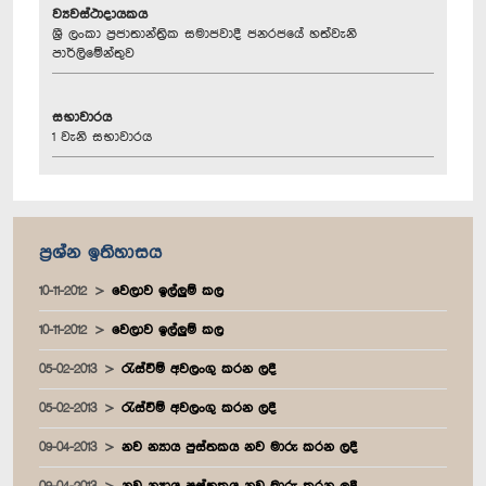
ව්‍යවස්ථාදායකය
ශ්‍රී ලංකා ප්‍රජාතාන්ත්‍රික සමාජවාදී ජනරජයේ හත්වැනි
පාර්ලිමේන්තුව
සභාවාරය
1 වැනි සභාවාරය
ප්‍රශ්න ඉතිහාසය
10-11-2012
වෙලාව ඉල්ලුම් කල
10-11-2012
වෙලාව ඉල්ලුම් කල
05-02-2013
රැස්වීම් අවලංගු කරන ලදී
05-02-2013
රැස්වීම් අවලංගු කරන ලදී
09-04-2013
නව න්‍යාය පුස්තකය නව මාරු කරන ලදී