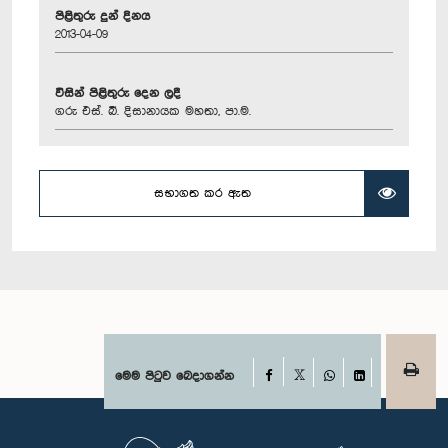
පිළිතුරු දුන් දිනය
2013-04-09
විසින් පිළිතුරු දෙන ලදී
ගරු එස්. බී. දිසානායක මහතා, පා.ම.
සභාගත කර ඇත
Facebook
මෙම පිටුව බෙදාගන්න
X
WhatsApp
LinkedIn