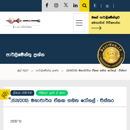
E
|
த
|
මගේ පාර්ලිමේන්තුව
මෙතැනින් පිවිසෙන්න
පාර්ලි‌මේන්තු‌ ප්‍රශ්න
මුල් පිටුව
පාර්ලි‌මේන්තු‌ ප්‍රශ්න
2531/2012: මහාචාර්ය ඒකක සහිත රෝහල් : විස්තර
දිනය: 2012-11-10
පිළිතුර ලබා දී ඇත
02
2531/2012: මහාචාර්ය ඒකක සහිත රෝහල් : විස්තර
2531/’12