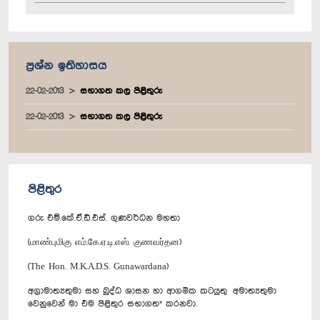
ප්‍රශ්න ඉතිහාසය
22-02-2013
සභාගත කල පිළිතුරු
22-02-2013
සභාගත කල පිළිතුරු
පිළිතුර
ගරු එම්.කේ.ඒ.ඩී.එස්. ගුණවර්ධන මහතා
(மாண்புமிகு எம்.கே.ஏ.டி.எஸ். குணவர்தன)
(The Hon. M.K.A.D.S. Gunawardana)
අග්‍රාමාත්‍යතුමා සහ බුද්ධ ශාසන හා ආගමික කටයුතු අමාත්‍යතුමා
වෙනුවෙන් මා එම පිළිතුර සභාගත* කරනවා.