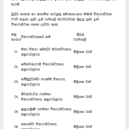
කරමි.
බුද්ධ ශාසන හා ආගමික කටයුතු අමාත්‍යාංශය මඟින් විහාරස්ථාන
07ක් සඳහා ලබා දුන් රුපියල් 66,000,000ක මුදල ලබා දුන්
විහාරස්ථාන පහත දක්වා ඇත.
අනු
මුදල
විහාරස්ථානයේ නම
අංකය
(රුපියල්)
මහා විහාර බෞද්ධ මධ්‍යස්ථානය,
01.
මිලියන 20ක්
අනුරාධපුරය
ජේතවනාරාම විහාරස්ථානය,
02.
මිලියන 16ක්
අනුරාධපුරය
සම්බුද්ධත්ව ජයන්ති විහාරය,
03.
මිලියන 10ක්
අනුරාධපුරය
මිරිසවැටිය රජමහා
04.
මිලියන 05ක්
විහාරස්ථානය, අනුරාධපුරය
ඉසුරුමුණි රජමහා විහාරස්ථානය,
05.
මිලියන 04ක්
අනුරාධපුරය
අභයගිරි විහාරස්ථානය,
06.
මිලියන 05ක්