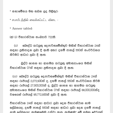
* සභාමේසය මත තබන ලද පිළිතුර:
* சபாபீடத்தில் வைக்கப்பட்ட விடை :
* Answer tabled:
(අ) (i) විහාරස්ථාන සංඛ්‍යාව 722කි.
(ii) බෞද්ධ කටයුතු දෙපාර්තමේන්තුව මඟින් විහාරස්ථාන 24ක්
සඳහා ප්‍රතිපාදන ලබා දී ඇති අතර දහම් පාසල් 550ක් සංවර්ධනය
කිරීමට ආධාර ලබා දී ඇත.
බුද්ධ ශාසන හා ආගමික කටයුතු අමාත්‍යාංශය මඟින්
විහාරස්ථාන 07ක් සඳහා ප්‍රතිපාදන ලබා දී ඇත.
(iii) බෞද්ධ කටයුතු දෙපාර්තමේන්තුව මඟින් විහාරස්ථාන 24ක්
සඳහා රුපියල් 2,272,930ක් ද, දහම් පාසල් 550ක් සංවර්ධනය කිරීම
සඳහා රුපියල් 27,500,000ක් ද, බුද්ධ ශාසන හා ආගමික කටයුතු
අමාත්‍යාංශය මඟින් විහාරස්ථාන 07ක් සඳහා රුපියල් 66,000,000ක්ද
වශයෙන් රුපියල් 95,772,930ක් ලබා දී ඇත.
විහාරස්ථාන 24ක් සඳහා ආධාර ලබා දෙන විහාරස්ථාන නාම
ලේඛනයද, දහම් පාසල් 550ක් සඳහා ආධාර ලබා දෙන දහම් පාසල්
නාම ලේඛනයද ඇමුණුමෙහි දක්වා ඇත. ඇමුණුම* මේ සමඟ ඉදිරිපත්