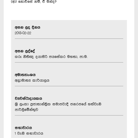
(ආ) නොඑසේ නම්, ඒ මන්ද?
අසන ලද දිනය
2013-02-22
අසන ලද්දේ
ගරු නීතිඥ දයාසිරි ජයසේකර මහතා, පා.ම.
අමාත්‍යාංශය
අග්‍රාමාත්‍ය කාර්යාලය
ව්‍යවස්ථාදායකය
ශ්‍රී ලංකා ප්‍රජාතාන්ත්‍රික සමාජවාදී ජනරජයේ හත්වැනි
පාර්ලිමේන්තුව
සභාවාරය
1 වැනි සභාවාරය