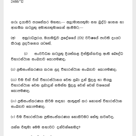
2488/’12
ගරු දයාසිරි ජයසේකර මහතා,— අග්‍රාමාත්‍යතුමා සහ බුද්ධ ශාසන හා
ආගමික කටයුතු අමාත්‍යතුමාගෙන් ඇසීමට,—
(අ) අනුරාධපුරය, ඔයාමඩුව ප‍්‍රදේශයේ 2012 වර්ෂයේ පැවති දැයට
කිරුළ ප‍්‍රදර්ශනය යටතේ,
(i) සංවර්ධන කටයුතු දියත්කළ දිස්ත‍්‍රික්කවල ඇති බෞද්ධ
විහාරස්ථාන සංඛ්‍යාව කොපමණද;
(ii) ප‍්‍රතිසංස්කරණය කරන ලද විහාරස්ථාන සංඛ්‍යාව කොපමණද;
(iii) එම එක් එක් විහාරස්ථානය වෙත ලබා දුන් මුදල හා සියලු
විහාරස්ථාන වෙත ලබාදුන් සමස්ත මුදල වෙන් වෙන් වශයෙන්
කොපමණද;
(iv) ප්‍රතිසංස්කරණය කිරීම සඳහා ඇතුළත් කර නොගත් විහාරස්ථාන
සංඛ්‍යාව කොපමණද;
(v) එම විහාරස්ථාන ප්‍රතිසංස්කරණය නොකිරීමට හේතු කවරේද;
යන්න එතුමා මෙම සභාවට දන්වන්නෙහිද?