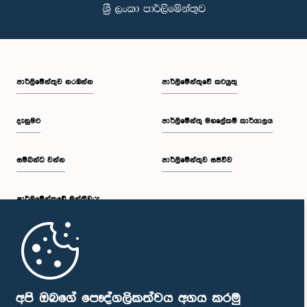
පාර්ලි‌මේන්තුව නරඹන්න
පාර්ලිමේන්තුවේ කටයුතු
දැනුමට
පාර්ලිමේන්තු මහලේකම් කාර්යාලය
සම්බන්ධ වන්න
පාර්ලිමේන්තුව සජීවීව
පාර්ලි‌මේන්තුවේ මන්ත්‍රීවරු
මුල් පිටුව
පාර්ලිමේන්තු ජංගම යෙදුම
අපි ඔබගේ පෞද්ගලිකත්වය අගය කරමු