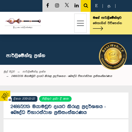
E
|
த
|
මගේ පාර්ලිමේන්තුව
මෙතැනින් පිවිසෙන්න
පාර්ලි‌මේන්තු‌ ප්‍රශ්න
මුල් පිටුව
පාර්ලි‌මේන්තු‌ ප්‍රශ්න
2488/2013: ඔයාමඩුව දැයට කිරුළ ප‍්‍රදර්ශනය : බෞද්ධ විහාරස්ථාන ප්‍රතිසංස්කරණය
දිනය: 2013-02-22
පිළිතුර ලබා දී ඇත
02
2488/2013: ඔයාමඩුව දැයට කිරුළ ප‍්‍රදර්ශනය :
බෞද්ධ විහාරස්ථාන ප්‍රතිසංස්කරණය