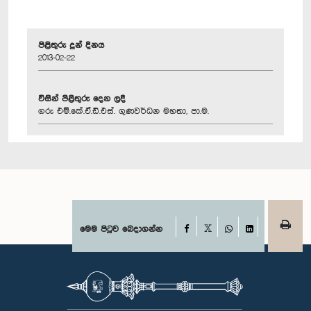
පිළිතුරු දුන් දිනය
2013-02-22
විසින් පිළිතුරු දෙන ලදී
ගරු එම්.කේ.ඒ.ඩී.එස්. ගුණවර්ධන මහතා, පා.ම.
Facebook
මෙම පිටුව බෙදාගන්න
X
WhatsApp
LinkedIn