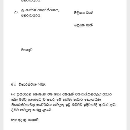
අනුරාධපුරය
ලංකාරාම විහාරස්ථානය,
07.
මිලියන 06ක්
අනුරාධපුරය
මිලියන 66ක්
එකතුව
(iv) විහාරස්ථාන 141කි.
(v) ප්‍රතිපාදන නොමැති වීම නිසා අනිකුත් විහාරස්ථානවලට ආධාර
ලබා දීමට නොහැකි වූ අතර, මේ දක්වා ආධාර නොලැබුණු
විහාරස්ථානවල සංවර්ධන කටයුතු ඉටු කිරීමට ඉදිරියේදී ආධාර ලබා
දීමට කටයුතු කරනු ලැබේ.
(ආ) අදාළ නොවේ.