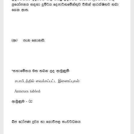
ප්‍රයෝජනය සඳහා දුම්රිය දෙපාර්තමේන්තුව විසින් ආරක්ෂිතව තබා
ගෙන ඇත.
(ඈ) පැන නොනඟී.
*සභාමේසය මත තබන ලද ඇමුණුම්:
சபாபீடத்தில் வைக்கப்பட்ட இணைப்புகள்:
Annexes tabled:
ඇමුණුම - 02
බීජ රෝපණ ද්‍රව්‍ය හා ගොවිපළ සංවර්ධනය