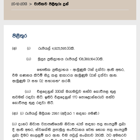
20-12-2013
වාචිකව පිළිතුරු දුන්
පිළිතුර
(අ) (i) රුපියල් 4,925,595.00කි.
(ii) මූල්‍ය ප්‍රතිලාභය රුපියල් 108,369,164.00කි.
භෞතික ප්‍රතිලාභය - ඇමුණුම 01න් දක්වා ඇති අතර,
එම ගණනය කිරීම් සිදු කළ ආකාරය ඇමුණුම 02න් දක්වා ඇත.
ඇමුණුම 01 සහ 02 සභාගත* කරමි.
(iii) එළදෙනුන් 330ක් ඔයාමඩුව සත්ව ගොවිපළ තුළ
තවමත් රඳවා සිටී. ඉතිරි එළදෙනුන් 170 පොළොන්නරුව සත්ව
ගොවිපළ තුළ රඳවා සිටී.
(ආ) (i) රුපියල් මිලියන 299.1 (අදියර 1 සඳහා පමණි.)
(ii) දැනට නිවාස ව්‍යාපෘතියෙහි නිවාස 42ක් සඳහා ජල සැපයුම් ලබා
දී ඇති අතර, ස්වශක්ති ප්‍රජාමූල සංවිධානය වෙත තොග ජල සැපයුම්
ලබා දීමට සැලසුම් කර ඇත. එහි පවුල් සංඛ්‍යාව 350කි. ඊට අමතරව