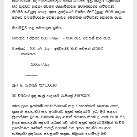
බන්ධනාගාර දෙපාර්තමේන්තුව මඟින් යෝජිත අනුරාධපුර එළිමහන්
සිර කඳවුර සඳහා අවශ්‍ය ජලසම්පාදන අවශ්‍යතාවද සම්පූර්ණ
කිරීමට කටයුතු යොදා ඇත. ප්‍රදේශයේ වාණිජ වැඩිදියුණු කිරීම් සඳහා
අවශ්‍ය ජලසම්පාදන අවශ්‍යතාවද මෙමඟින් සම්පූර්ණ කෙරෙනු ඇත.
ඔයාමඩුව ජල සම්පාදන ක්‍රමය
ධාරිතාව 1 අදියර 1500m³/day - 100% වැඩ අවසන් කර ඇත.
11 අදියර 500 m³/ day - ඉදිරියේදී වැඩ අවසන් කිරීමට
නියමිතය.
2000m³/day
==========
(ඇ) (i) රුපියල් 12,115,006.98
(ii) එමඟින් ලද සෘජු ආදායම රුපියල් 345,700.00
මෙය ලාභ ඉපයීමේ පරමාර්ථයෙන් කළ ව්‍යාපෘතියක් නොවන අතර,
හුදෙක් ජනතාවට සහ දරුවන්ට අලුත් අත්දැකීම් ලබා දීම සඳහා
ක්‍රියාත්මක වූවකි. එනිසාම මිල ගණන් තීරණය කිරීම ද සෑම විටම සිදු
වූයේ සහනදායී පදනම යටතේ වේ. මෙම අලුත් අත්දැකීම්වලින් වැඩිම
ප්‍රයෝජනය ගත්තේ පාසල් දරුවන් වන අතර, ඔවුන්ට හා ගුරු
භවතුන්ට ප්‍රදර්ශන පහසුකම් සලසා තිබුණේ නොමිලේ බව