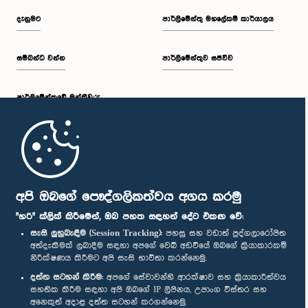
දැනුමට
පාර්ලිමේන්තු මහලේකම් කාර්යාලය
සම්බන්ධ වන්න
පාර්ලිමේන්තුව සජීවීව
පාර්ලි‌මේන්තුවේ මන්ත්‍රීවරු
මුල් පිටුව
පාර්ලිමේන්තු ජංගම යෙදුම
අපි ඔබගේ පෞද්ගලිකත්වය අගය කරමු
"හරි" ක්ලික් කිරීමෙන්, ඔබ පහත සඳහන් දේට එකඟ වේ:
සැසි ලුහුබැඳීම (Session Tracking):
පහසු සහ වඩාත් පුද්ගලාරෝපිත
අත්දැකීමක් ලබාදීම සඳහා අපගේ වෙබ් අඩවියේ ඔබගේ ක්‍රියාකාරකම්
නිරීක්ෂණය කිරීමට අපි සැසි භාවිතා කරන්නෙමු.
අප හා සම්බන්ධ වී සිටින්න :
දත්ත සටහන් කිරීම:
අපගේ සේවාවන්හි ආරක්ෂාව සහ ක්‍රියාකාරීත්වය
සහතික කිරීම සඳහා අපි ඔබගේ IP ලිපිනය, උපාංග විස්තර සහ
අනෙකුත් අදාළ දත්ත සටහන් කරගන්නෙමු.