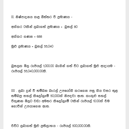
II. නිෂ්පාදනය කළ බිත්තර වී ප්‍රමාණය -
අක්කර 01කින් ලබාගත් ප්‍රමාණය = බුසල් 80
අක්කර ගණන = 688
මුළු ප්‍රමාණය = බුසල් 55,040
බුසලක මිල රුපියල් 1,000.00 බැගින් ගත් විට ලබාගත් මුළු ආදායම -
රුපියල් 55,040,000.00කි.
III . ලබා දුන් වී තම්බන බැරල් උපයෝගී කරගෙන පසු ගිය වසර තුළ
තම්බපු සහල් කිලෝග්‍රෑම් 50,000ක් නිපදවා ඇත. කැකුළු සහල්
විකුණන මිලට වඩා අමතර කිලෝග්‍රෑම් 01කින් රුපියල් 10.00ක් එම
ගොවීන් උපයාගෙන ඇත.
එවිට ලබාගත් මුළු ප්‍රතිලාභය - රුපියල් 500,000.00කි.