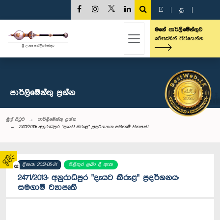
E
|
த
|
මගේ පාර්ලිමේන්තුව
මෙතැනින් පිවිසෙන්න
පාර්ලි‌මේන්තු‌ ප්‍රශ්න
මුල් පිටුව
පාර්ලි‌මේන්තු‌ ප්‍රශ්න
2471/2013: අනුරාධපුර "දැයට කිරුළ" ප්‍රදර්ශනය: සමගාමී ව්‍යාපෘති
දිනය: 2013-05-21
පිළිතුර ලබා දී ඇත
02
2471/2013: අනුරාධපුර "දැයට කිරුළ" ප්‍රදර්ශනය:
සමගාමී ව්‍යාපෘති