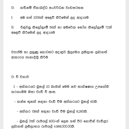
01. කඩිනම් ඒකාබද්ධ සංවර්ධන වැඩසටහන
I. අඹ ගස් 2006ක් අළෙවි කිරීමෙන් ලද ආදායම
II. එළවලු කිලෝග්‍රෑම් 56ක් හා අතිරේක භෝග කිලෝග්‍රෑම් 72ක්
අළෙවි කිරීමෙන් ලද ආදායම
ව්‍යාප්ති හා පුහුණු කොටසට අදාළව මූල්‍යමය ප්‍රතිලාභ ලබාගත්
ආකාරය පැහැදිලි කිරීම
01. වී වගාව
I. - අක්කරයට බුසල් 20 බැගින් මෙම නව තාක්ෂණය උපයෝගී
කරගැනීම නිසා වැඩි වී ඇත.
- කන්න තුනක් සඳහා වැඩි වීම අක්කරයට බුසල් 60කි.
- අක්කර 138ක් සඳහා වැඩි වීම බුසල් 8,280කි.
- බුසල් 01ක් රුපියල් 600/=ක් ලෙස ගත් විට ගොවීන් වැඩිපුර
ලබාගත් ප්‍රතිලාභය රුපියල් 4,968,000.00කි.