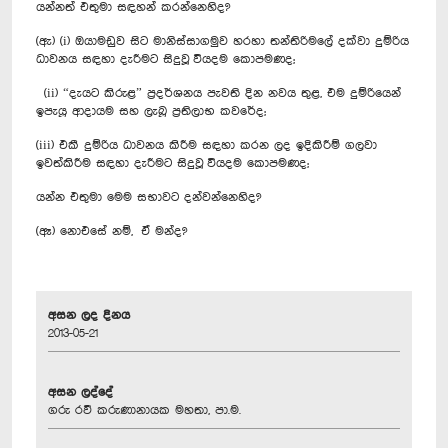
යන්නත් එතුමා සඳහන් කරන්නෙහිද?
(ඇ) (i) ඔයාමඩුව සිට මානිස්සාගමුව හරහා තන්තිරිමලේ දක්වා දුම්රිය
ධාවනය සඳහා දැරීමට සිදුවූ වියදම කොපමණද;
(ii) “දැයට කිරුළ” ප්‍රදර්ශනය පැවති දින නවය තුළ, එම දුම්රියෙන්
ඉපැයූ ආදායම සහ ලැබූ ප්‍රතිලාභ කවරේද;
(iii) එකී දුම්රිය ධාවනය කිරීම සඳහා කරන ලද ඉදිකිරීම් ගලවා
ඉවත්කිරීම සඳහා දැරීමට සිදුවූ වියදම කොපමණද;
යන්න එතුමා මෙම සභාවට දන්වන්නෙහිද?
(ඈ) නොඑසේ නම්, ඒ මන්ද?
අසන ලද දිනය
2013-05-21
අසන ලද්දේ
ගරු රවී කරුණානායක මහතා, පා.ම.