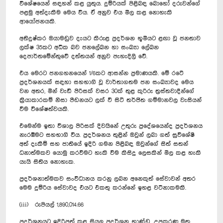
විශේෂයෙන් සඳහන් කළ යුතුය. දුම්රියක් පිළිබඳ බොහෝ දරුවන්ගේ
පළමු අත්දැකීම මෙය විය. ඒ අනුව එය මිල කළ නොහැකි
ආයෝජනයකි.
අතිදුෂ්කර ඔයාමඩුව දැයට කිරුළ ප්‍රදර්ශන ‍භූමියට ළඟා වූ ජනතාව
ලක්ෂ 35කට අධික බව ජනලේඛන හා සංඛ්‍යා ලේඛන
දෙපාර්තමේන්තුවේ දත්තයන් අනුව පැහැදිලි වේ.
එය මෙරට ජනගහනයෙන් 1/6කට ආසන්න ප්‍රමාණයකි. මේ රටේ
ප්‍රදර්ශනයක් සඳහා සහභාගි වූ වාර්තාගතම ජන සංඛ්‍යාවද මෙය
වන අතර, මින් වැඩි පිරිසක් වසර 30ක් තුළ කුරිරු ත්‍රස්තවාදීන්ගේ
ක්‍රියාකාරකම් නිසා පීඩනයට ලක් වී සිටි තර්ජිත ගම්මානවල වැසියන්
වීම විශේෂත්වයකි.
එමෙන්ම ඉතා විශාල පිරිසක් දිවයිනේ උතුරු ප්‍රදේශයෙන්ද ප්‍රදර්ශනය
නැරඹීමට සහභාගි විය. ප්‍රදර්ශනය තුළින් ඔවුන් ලබා ගත් සුවිශේෂී
අත් දැකීම් සහ ජාතියේ ඉදිරි ගමන පිළිබඳ ඔවුන්ගේ සිත් සතන්
ධනාත්මකව යොමු කරවීමට හැකි වීම කිසිදු ලෙසකින් මිල කළ හැකි
යැයි සිතිය නොහැක.
ප්‍රදර්ශනාත්මකව සංවිධානය කරනු ලබන අනෙකුත් සේවාවන් අතර
මෙම දුම්රිය සේවාවද එය‍ට එකතු කරන්නේ ඉහළ වටිනාකමකි.
(iii) රුපියල් 1,890,014.66
ප්‍රදර්ශනයට ඉදිරිපත් කළ සියලු ප්‍රදර්ශන භාණ්ඩ, උපකරණ මතු