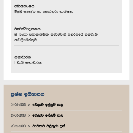
අමාත්‍යාංශය
විදුලි සංදේශ හා තොරතුරු තාක්ෂණ
ව්‍යවස්ථාදායකය
ශ්‍රී ලංකා ප්‍රජාතාන්ත්‍රික සමාජවාදී ජනරජයේ හත්වැනි
පාර්ලිමේන්තුව
සභාවාරය
1 වැනි සභාවාරය
ප්‍රශ්න ඉතිහාසය
21-05-2013
වෙලාව ඉල්ලුම් කල
21-05-2013
වෙලාව ඉල්ලුම් කල
20-12-2013
වාචිකව පිළිතුරු දුන්