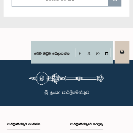
Facebook
මෙම පිටුව බෙදාගන්න
X
WhatsApp
LinkedIn
පාර්ලි‌මේන්තුව නරඹන්න
පාර්ලිමේන්තුවේ කටයුතු