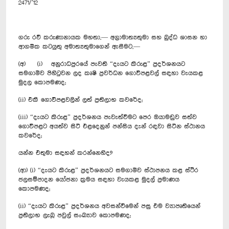
2471/’12
ගරු රවී කරුණානායක මහතා,— අග්‍රාමාත්‍යතුමා සහ බුද්ධ ශාසන හා
ආගමික කටයුතු අමාත්‍යතුමාගෙන් ඇසීමට,—
(අ) (i) අනුරාධපුරයේ පැවති “දැයට කිරුළ” ප්‍රදර්ශනයට
සමගාමීව පිහිටුවන ලද කෘෂි ප්‍රවර්ධන ගොවිපළවල් සඳහා වැයකළ
මුදල කොපමණද;
(ii) එකී ගොවිපළවලින් ලත් ප්‍රතිලාභ කවරේද;
(iii) “දැයට කිරුළ” ප්‍රදර්ශනය පැවැත්වීමට පෙර ඔයාමඩුව සත්ව
ගොවිපළට අයත්ව සිටි එළදෙනුන් පන්සිය දැන් රඳවා සිටින ස්ථානය
කවරේද;
යන්න එතුමා සඳහන් කරන්නෙහිද?
(ආ) (i) “දැයට කිරුළ” ප්‍රදර්ශනයට සමගාමීව ස්ථාපනය කළ ස්ථිර
ජලසම්පාදන යෝජනා ක්‍රමය සඳහා වැයකළ මුදල් ප්‍රමාණය
කොපමණද;
(ii) “දැයට කිරුළ” ප්‍රදර්ශනය අවසන්වීමෙන් පසු එම ව්‍යාපෘතියෙන්
ප්‍රතිලාභ ලැබූ පවුල් සංඛ්‍යාව කොපමණද;