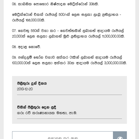
06. කාබනික පොහොර නිෂ්පාදන මෙට්‍රික්ටොන් 336කි.
මෙට්‍රික්ටොන් එකක් රුපියල් 500/=ක් ලෙස සලකා ලැබූ ප්‍රතිලාභය -
රුපියල් 168,000.00කි.
07. ගෙවතු 550ක් වගා කර - ගෙවත්තකින් ලබාගත් ආදායම රුපියල්
20,000ක් ලෙස සලකා ලබාගත් මුළු ප්‍රතිලාභය රුපියල් 11,000,000.00කි.
08. අදාළ නොවේ.
09. පන්දලම් භෝග වගාව අක්කර 01කින් ලබාගත් ආදායම රුපියල්
100,000.00ක් ලෙස සලකා අක්කර 30ක ආදායම රුපියල් 3,000,000.00කි.
පිළිතුරු දුන් දිනය
2013-12-20
විසින් පිළිතුරු දෙන ලදී
ගරු රවී කරුණානායක මහතා, පා.ම.
සභාගත කර ඇත