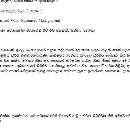
් කළමනාකරණ නියෝජ්‍ය අමාත්‍යතුමා)
முகாமைத்துவ பிரதி அமைச்சர்)
ion and Water Resources Management)
අමාත්‍යතුමා වෙනුවෙන් මම එම ප්‍රශ්නයට පිළිතුර දෙනවා.
යෙන් ඉහළ ගංගාධාරයේ ජලාශ පද්ධතියක් ඉදි කිරීම අතුරු ඇළක් මගින් ජල
රියාත්මක කිරීම මගින් අනාරක්ෂිත ප්‍රදේශවල ගංවතුර පාලනය කිරීමට යෝජනා කර
්ෂිත වන ප්‍රදේශ යට යන නිසා සහ අනෙකුත් පාරිසරික ගැටලු නිසා එසේ ජලාශ ඉදි
ඳහා ශක්‍යතා අධ්‍යයනයක් කිරීමට කොරියානු අන්තර්ජාතික සහයෝගිතාවය පිළි
ේ විරෝධතාවන් හේතුවෙන් දිගිලි ඔය ජලාශ යෝජනා ක්‍රමය ක්‍රියාත්මක නොකිරීමට
අනුමැතිය ලැබෙන්නේ නම් පමණක් මෙම ව්‍යාපෘතිය ක්‍රියාත්මක කිරීමටත් එම අවස්ථා
.