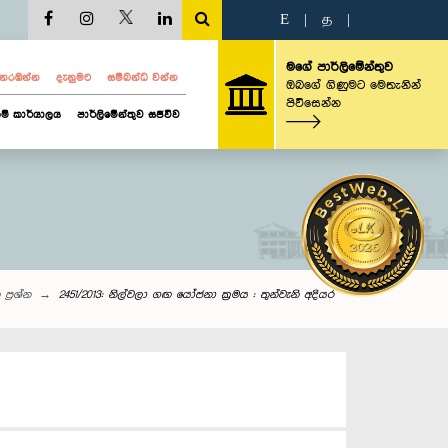
E
|
த
|
මගේ පාර්ලිමේන්තුව
ව නරඹන්න
දැනුමට
සම්බන්ධ වන්න
ඔබගේ ගිණුමට මෙතැනින්
පිවිසෙන්න
ම් කාර්යාලය
පාර්ලිමේන්තුව සජීවීව
 ප්‍රශ්න
2451/2013: නිල්වලා ගඟ යෝජනා ක්‍රමය : තුන්වැනි අදියර