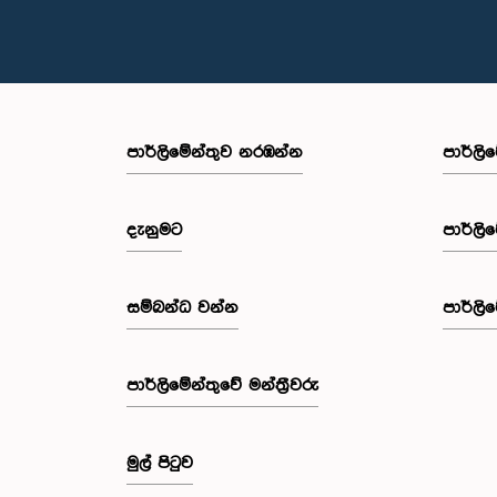
පාර්ලි‌මේන්තුව නරඹන්න
පාර්ලි
දැනුමට
පාර්ලි
සම්බන්ධ වන්න
පාර්ලි
පාර්ලි‌මේන්තුවේ මන්ත්‍රීවරු
මුල් පිටුව