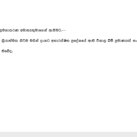
කළමනාකරණ අමාත්‍යතුමාගෙන් ඇසීමට,—
රියාත්මක කිරීම මගින් දැනට අනාරක්ෂිත ප්‍රදේශයේ ඇති විශාල බිම් ප්‍රමාණයක්
ර තිබේද;