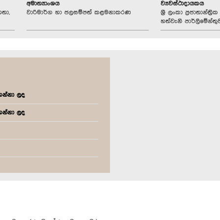
අමාත්‍යාංශය
ව්‍යවස්ථාදායකය
හතා,
වාරිමාර්ග හා ජලසම්පත් කළමනාකරණ
ශ්‍රී ලංකා ප්‍රජාතාන්ත
හත්වැනි පාර්ලිමේන්තු
 ගන්නා ලද
 ගන්නා ලද