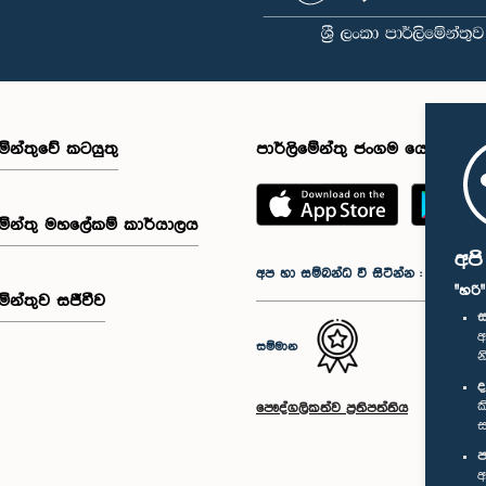
මේන්තුවේ කටයුතු
පාර්ලිමේන්තු ජංගම යෙදුම
මේන්තු මහලේකම් කාර්යාලය
අප
අප හා සම්බන්ධ වී සිටින්න :
"හරි
මේන්තුව සජීවීව
ස
අ
සම්මාන
න
ද
ක
පෞද්ගලිකත්ව ප්‍රතිපත්තිය
ස
ප
අ