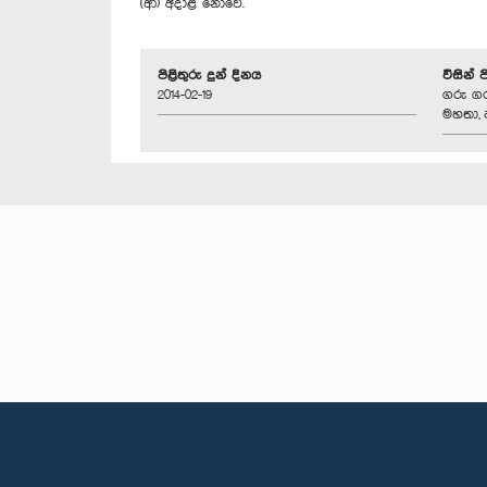
(ආ) අදාළ නොවේ.
පිළිතුරු දුන් දිනය
විසින් 
2014-02-19
ගරු ගර
මහතා, ප