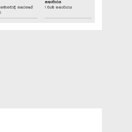
සභාවාරය
්‍රික සමාජවාදී ජනරජයේ
1 වැනි සභාවාරය
ව