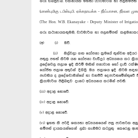
ගරු ඩබ්ලිව්.බී. ඒකනායක මහතා (වාරිමාර්ග හා ජලසම්පත
(மாண்புமிகு டபிள்யு.பி. ஏக்கநாயக்க - நீர்ப்பாசன, நீர்வள 
(The Hon. W.B. Ekanayake - Deputy Minister of Irrigat
ගරු කථානායකතුමනි, වාරිමාර්ග හා ජලසම්පත් කළමනාකරණ 
(අ) (i) ඔව්.
(ii) නිල්වලා ගඟ යෝජනා ක්‍රමයේ තුන්වන අදියර වශ
පතුල පහත් කිරීම යන යෝජනා වැඩිදුර අධ්‍යයනය කර ක්‍
ප්‍රදේශවල ජලාශ ඉදි කිරීම් මඟින් ජනාවාස හෝ දැඩි රක
යෝජිත ජලාශ අතුරින් දිගිලි ඔය ජලාශය ඉදි කිරීම ස
පැවතිය ද ප්‍රදේශවාසීන්ගේ හා වනජීවි දෙපාර්තමේන්තුව
ක්‍රියාමාර්ග පිළිබඳව දැනට අධ්‍යයනය කරමින් පවතී.
(iii) අදාළ නොවේ.
(iv) අදාළ නොවේ.
(v) අදාළ නොවේ.
(vi) ඉහත කී පරිදි ශක්‍යතා අධ්‍යයනයෙන් පසු පාරිසරික 
සම්පත් දායකයන්ගෙන් ලබා ගැනීමට කටයුතු ‍ කෙරෙනු ඇත