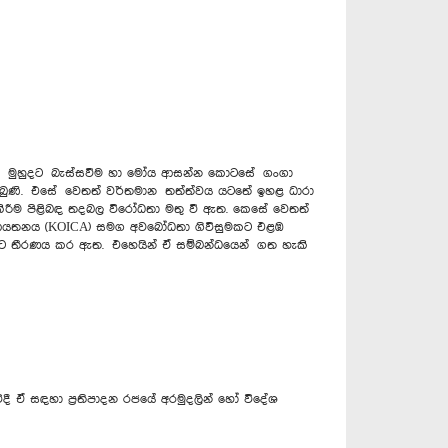
ය මුහුදට බැස්සවීම හා මෝය ආසන්න කො‍ටසේ ගංගා
 තිබුණි. එසේ වෙතත් වර්තමාන තත්ත්වය යටතේ ඉහළ ධාරා
 කිරීම පිළිබඳ තදබල විරෝධතා මතු වී ඇත. කෙසේ වෙතත්
බඳ ආයතනය (KOICA) සමග අවබෝධතා ගිවිසුමකට එළඹ
 දැනට තීරණය කර ඇත. ‍එහෙයින් ඒ සම්බන්ධයෙන් ගත හැකි
වේදී ඒ සඳහා ප්‍රතිපාදන රජයේ අරමුදලින් හෝ විදේශ