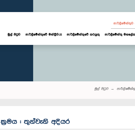
පාර්ලි‌මේන්තු
මුල් පිටුව
පාර්ලි‌මේන්තුවේ මන්ත්‍රීවරු
පාර්ලිමේන්තුවේ කටයුතු
පාර්ලිමේන්තු මහලේක
මුල් පිටුව
පාර්ලි‌මේන්තු‌
්‍රමය : තුන්වැනි අදියර