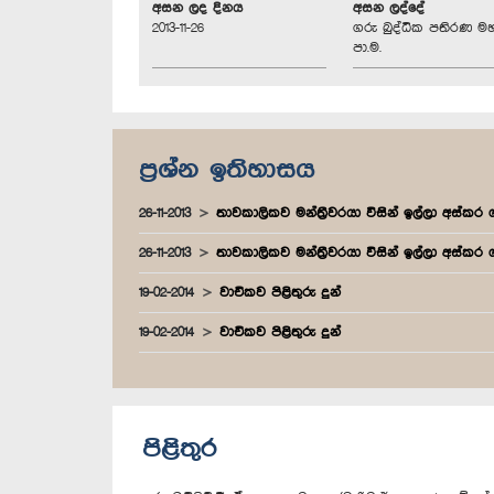
අසන ලද දිනය
අසන ලද්දේ
2013-11-26
ගරු බුද්ධික පතිරණ ම
පා.ම.
ප්‍රශ්න ඉතිහාසය
26-11-2013
තාවකාලිකව මන්ත්‍රීවරයා විසින් ඉල්ලා අස්කර
26-11-2013
තාවකාලිකව මන්ත්‍රීවරයා විසින් ඉල්ලා අස්කර
19-02-2014
වාචිකව පිළිතුරු දුන්
19-02-2014
වාචිකව පිළිතුරු දුන්
පිළිතුර