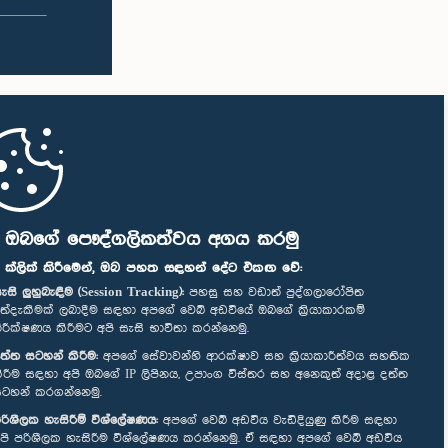
ි ඔබගේ පෞද්ගලිකත්වය අගය කරමු
" ක්ලික් කිරීමෙන්, ඔබ පහත සඳහන් දේට එකඟ වේ:
ැසි ලුහුබැඳීම (Session Tracking):
පහසු සහ වඩාත් පුද්ගලාරෝපිත
ත්දැකීමක් ලබාදීම සඳහා අපගේ වෙබ් අඩවියේ ඔබගේ ක්‍රියාකාරකම්
ිරීක්ෂණය කිරීමට අපි සැසි භාවිතා කරන්නෙමු.
ත්ත සටහන් කිරීම:
අපගේ සේවාවන්හි ආරක්ෂාව සහ ක්‍රියාකාරීත්වය සහතික
ිරීම සඳහා අපි ඔබගේ IP ලිපිනය, උපාංග විස්තර සහ අනෙකුත් අදාළ දත්ත
ටහන් කරගන්නෙමු.
රිශීලක හැසිරීම් විශ්ලේෂණය:
අපගේ වෙබ් අඩවිය වැඩිදියුණු කිරීම සඳහා
පි පරිශීලක හැසිරීම විශ්ලේෂණය කරන්නෙමු. ඒ සඳහා අපගේ වෙබ් අඩවිය