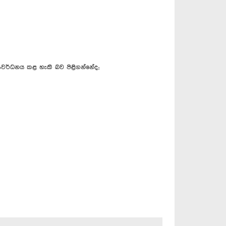
 සංවර්ධනය කළ හැකි බව පිළිගන්නේද;