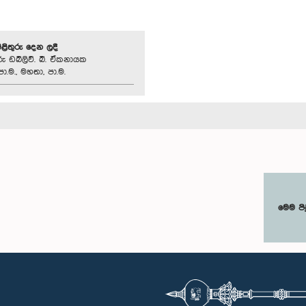
පිළිතුරු දෙන ලදී
ු ඩබ්ලිව්. බී. ඒකනායක
ා.ම., මහතා, පා.ම.
මෙම පි