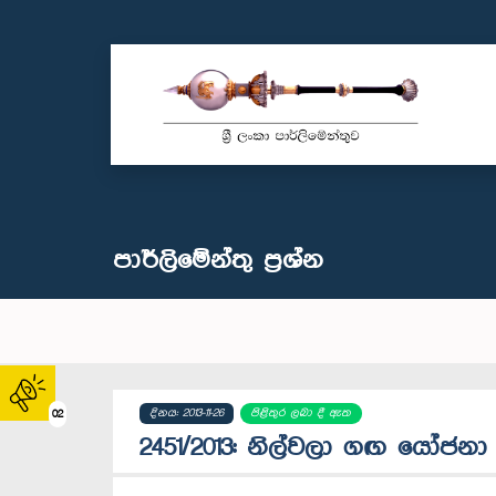
පාර්ලි‌මේන්තු‌ ප්‍රශ්න
දිනය: 2013-11-26
පිළිතුර ලබා දී ඇත
02
2451/2013: නිල්වලා ගඟ යෝජනා ක