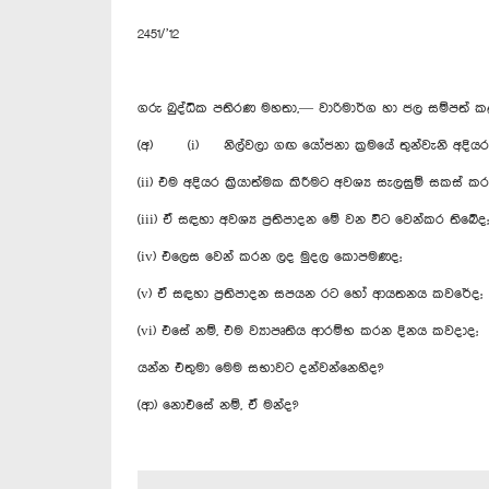
2451/’12
ගරු බුද්ධික පතිරණ මහතා,— වාරිමාර්ග හා ජල සම්පත් 
(අ) (i) නිල්වලා ගඟ යෝජනා ක්‍රමයේ තුන්වැනි අදියර ක්‍
(ii) එම අදියර ක්‍රියාත්මක කිරීමට අවශ්‍ය සැලසුම් සකස් ක
(iii) ඒ සඳහා අවශ්‍ය ප්‍රතිපාදන මේ වන විට වෙන්කර තිබේද;
(iv) එලෙස වෙන් කරන ලද මුදල කොපමණද;
(v) ඒ සඳහා ප්‍රතිපාදන සපයන රට හෝ ආයතනය කවරේද;
(vi) එසේ නම්, එම ව්‍යාපෘතිය ආරම්භ කරන දිනය කවදාද;
යන්න එතුමා මෙම සභාවට දන්වන්නෙහිද?
(ආ) නොඑසේ නම්, ඒ මන්ද?