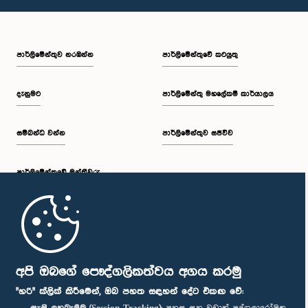
පාර්ලි‌මේන්තුව නරඹන්න
පාර්ලිමේන්තුවේ කටයුතු
දැනුමට
පාර්ලිමේන්තු මහලේකම් කාර්යාලය
සම්බන්ධ වන්න
පාර්ලිමේන්තුව සජීවීව
පාර්ලි‌මේන්තුවේ මන්ත්‍රීවරු
මුල් පිටුව
පාර්ලිමේන්තු ජංගම යෙදුම
අපි ඔබගේ පෞද්ගලිකත්වය අගය කරමු
"හරි" ක්ලික් කිරීමෙන්, ඔබ පහත සඳහන් දේට එකඟ වේ: