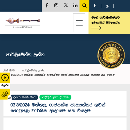
E
|
த
|
මගේ පාර්ලිමේන්තුව
මෙතැනින් පිවිසෙන්න
පාර්ලි‌මේන්තු‌ ප්‍රශ්න
මුල් පිටුව
පාර්ලි‌මේන්තු‌ ප්‍රශ්න
0313/2024: මත්තල, රාජපක්ෂ ජාත්‍යන්තර ගුවන් තොටුපළ: වාර්ෂික ආදායම සහ වියදම
බලන්න
දිනය: 2024-08-08
පිළිතුර ලබා දී ඇත
02
0313/2024: මත්තල, රාජපක්ෂ ජාත්‍යන්තර ගුවන්
තොටුපළ: වාර්ෂික ආදායම සහ වියදම
----