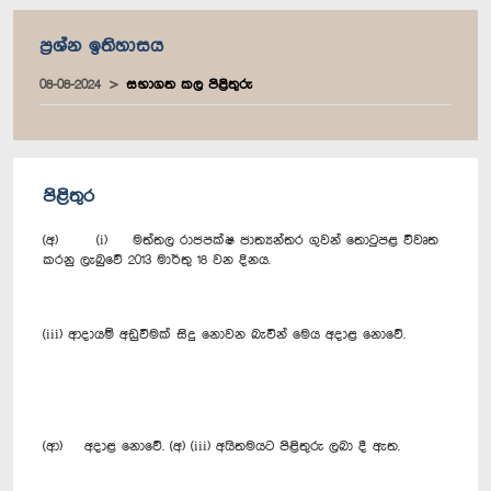
ප්‍රශ්න ඉතිහාසය
08-08-2024
සභාගත කල පිළිතුරු
පිළිතුර
(අ) (i) මත්තල රාජපක්ෂ ජාත්‍යන්තර ගුවන් තොටුපළ විවෘත
කරනු ලැබුවේ 2013 මාර්තු 18 වන දිනය.
(iii) ආදායම් අඩුවීමක් සිදු නොවන බැවින් මෙය අදාළ නොවේ.
(ආ) අදාළ නොවේ. (අ) (iii) අයිතමයට පිළිතුරු ලබා දී ඇත.