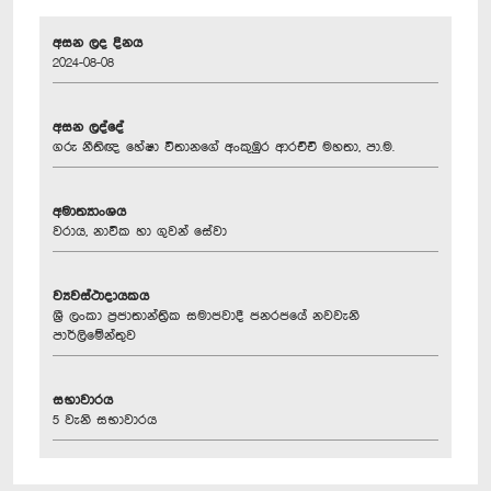
අසන ලද දිනය
2024-08-08
අසන ලද්දේ
ගරු නීතිඥ හේෂා විතානගේ අංකුඹුර ආරච්චි මහතා, පා.ම.
අමාත්‍යාංශය
වරාය, නාවික හා ගුවන් සේවා
ව්‍යවස්ථාදායකය
ශ්‍රී ලංකා ප්‍රජාතාන්ත්‍රික සමාජවාදී ජනරජයේ නවවැනි
පාර්ලිමේන්තුව
සභාවාරය
5 වැනි සභාවාරය