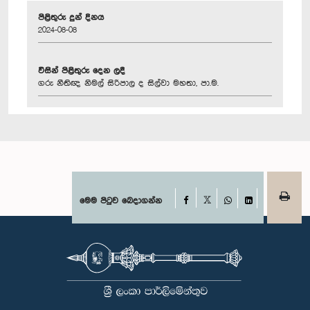
පිළිතුරු දුන් දිනය
2024-08-08
විසින් පිළිතුරු දෙන ලදී
ගරු නීතිඥ නිමල් සිරිපාල ද සිල්වා මහතා, පා.ම.
Facebook
මෙම පිටුව බෙදාගන්න
X
WhatsApp
LinkedIn