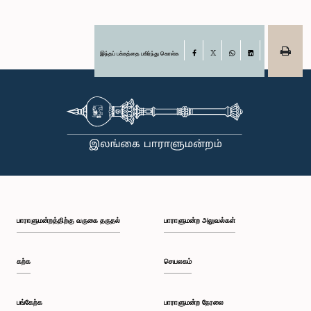
இந்தப் பக்கத்தை பகிர்ந்து கொள்க
Facebook
X
WhatsApp
LinkedIn
பாராளுமன்றத்திற்கு வருகை தருதல்
பாராளுமன்ற அலுவல்கள்
கற்க
செயலகம்
பங்கேற்க
பாராளுமன்ற நேரலை