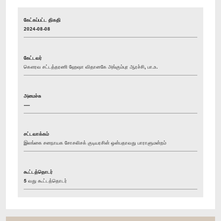
கேட்கப்பட்ட திகதி
2024-08-08
கேட்டவர்
கௌரவ சட்டத்தரணி ஹேஷா விதானகே அங்கும்புர ஆரச்சி, பா.உ.
அமைச்சு
----
சட்டவாக்கம்
இலங்கை சனநாயக சோசலிசக் குடியரசின் ஒன்பதாவது பாராளுமன்றம்
கூட்டத்தொடர்
5 வது கூட்டத்தொடர்