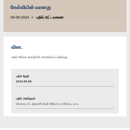
கேள்வியின் வரலாறு
08-08-2024
பதில் அட்டவணை
விடை
பதில் சிங்கள மொழியில் கொடுக்கப்பட்டுள்ளது.
பதில் தேதி
2024-08-08
பதில் அளித்தார்
கௌரவ சட்டத்தரணி நிமல் சிறிபால த சில்வா, பா.உ.