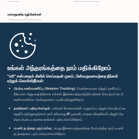
பாராளுமன்ற உறுப்பினர்கள்
முதற்பக்கம்
பாராளுமன்ற கையடக்க செயலி
உங்கள் அந்தரங்கத்தை நாம் மதிக்கிறோம்
"சரி" என்பதைக் கிளிக் செய்வதன் மூலம், பின்வருவனவற்றை நீங்கள்
ஏற்றுக் கொள்கிறீர்கள்:
அமர்வு கண்காணிப்பு (Session Tracking):
மென்மையான மற்றும் தனிப்பட்ட
ரீதியான அனுபவத்திற்காக எங்கள் இணையத்தளத்தில் உங்கள் செயற்பாட்டைக்
எம்மை பின்தொடர்க :
கண்காணிக்க அமர்வுகளைப் பயன்படுத்துகிறோம்.
தரவினைப் பதிவு செய்தல் :
எங்கள் சேவைகளின் பாதுகாப்பு மற்றும் செயற்பாட்டை
விருதுகள்
உறுதிப்படுத்துவதற்காக நாம் உங்களது IP முகவரி, சாதன விவரங்கள் மற்றும் பிற
தொடர்புடைய தரவை நாங்கள் பதிவு செய்கிறோம்.
பயனர் நடத்தை பகுப்பாய்வு :
எமது இணையத்தளத்தை மேம்படுத்த நாம் பயனர்
தனியுரிமைக் கொள்கை
நடத்தையை பகுப்பாய்வு செய்கிறோம்.