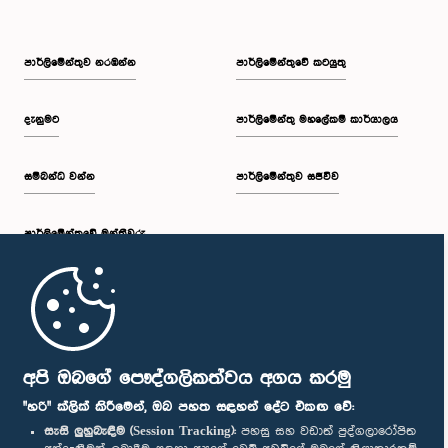
පාර්ලි‌මේන්තුව නරඹන්න
පාර්ලිමේන්තුවේ කටයුතු
දැනුමට
පාර්ලිමේන්තු මහලේකම් කාර්යාලය
සම්බන්ධ වන්න
පාර්ලිමේන්තුව සජීවීව
පාර්ලි‌මේන්තුවේ මන්ත්‍රීවරු
මුල් පිටුව
පාර්ලිමේන්තු ජංගම යෙදුම
අපි ඔබගේ පෞද්ගලිකත්වය අගය කරමු
"හරි" ක්ලික් කිරීමෙන්, ඔබ පහත සඳහන් දේට එකඟ වේ:
සැසි ලුහුබැඳීම (Session Tracking):
පහසු සහ වඩාත් පුද්ගලාරෝපිත