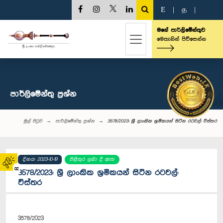
E
|
த
|
මගේ පාර්ලිමේන්තුව
මෙතැනින් පිවිසෙන්න
පාර්ලි‌මේන්තු‌ ප්‍රශ්න
මුල් පිටුව
පාර්ලි‌මේන්තු‌ ප්‍රශ්න
3578/2023: ශ්‍රී ලාංකික ශ්‍රමිකයන් සිටින රටවල්: විස්තර
දිනය: 2023-10-19
පිළිතුර ලබා දී ඇත
02
3578/2023: ශ්‍රී ලාංකික ශ්‍රමිකයන් සිටින රටවල්:
විස්තර
3578/2023