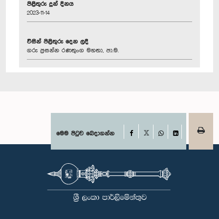
පිළිතුරු දුන් දිනය
2023-11-14
විසින් පිළිතුරු දෙන ලදී
ගරු ප්‍රසන්න රණතුංග මහතා, පා.ම.
Facebook
මෙම පිටුව බෙදාගන්න
X
WhatsApp
LinkedIn