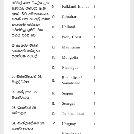
රටවල් 49ක විදේශ දූත
9.
Falkland Islands
1
මණ්ඩල පිහිටුවා ඇති
අතර, එම අමාත්‍යාංශය
10.
Gibraltar
1
මඟින් එකී රටවල් සමඟ
තානාපති සබඳතා
11.
Holland
1
පවත්වනු ලබයි. එය
පහත පරිදි වේ.
12.
Ivory Coast
1
ශ්‍රී ලංකාව විසින්
13.
Mauritania
1
තානාපති සබඳතා
පවත්වන රටවල්
14.
Mongolia
1
15.
Nicaragua
1
01. ඕස්ට්‍රේලියාව 26.
Republic of
16.
1
මාලදිවයින
Somaliland
02. ඔස්ට්‍රියාව 27.
17.
Saipan
1
මියන්මාරය
18.
Senegal
1
03. බහරේන් 28.
නේපාලය
19.
Turkmenistan
1
04. බංග්ලාදේශය 29.
20.
Uruguay
1
නෙදර්ලන්තය