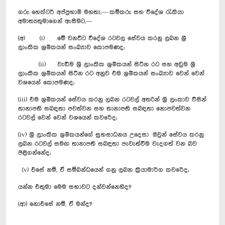
ගරු හෙක්ටර් අප්පුහාමි මහතා,— කම්කරු සහ විදේශ රැකියා
අමාත්‍යතුමාගෙන් ඇසීමට,—
(අ) (i) මේ වනවිට විදේශ රටවල සේවය කරනු ලබන ශ්‍රී
ලාංකික ශ්‍රමිකයන් සංඛ්‍යාව කොපමණද;
(ii) වැඩිම ශ්‍රී ලාංකික ශ්‍රමිකයන් සිටින රට සහ අඩුම ශ්‍රී
ලාංකික ශ්‍රමිකයන් සිටින රට අනුව එම ශ්‍රමිකයන් සංඛ්‍යාව වෙන් වෙන්
වශයෙන් කොපමණද;
(iii) එම ශ්‍රමිකයන් සේවය කරනු ලබන රටවල් අතරින් ශ්‍රී ලංකාව විසින්
තානාපති සබඳතා පවත්වන සහ තානාපති සබඳතා නොපවත්වන
රටවල් වෙන් වෙන් වශයෙන් කවරේද;
(iv) ශ්‍රී ලාංකික ශ්‍රමිකයන්ගේ සුභසාධනය උදෙසා ඔවුන් සේවය කරනු
ලබන රටවල් සමඟ තානාපති සබඳතා පැවැත්වීම වැදගත් වන බව
පිළිගන්නේද;
(v) එසේ නම්, ඒ සම්බන්ධයෙන් ‍ගනු ලබන ක්‍රියාමාර්ග කවරේද;
යන්න එතුමා මෙම සභාවට දන්වන්නෙහිද?
(ආ) නොඑසේ නම්, ඒ මන්ද?