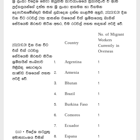
ශ්‍රී ලංකා විදේශ සේවා නියුක්ති කාර්යාංශයේ ලියාපදිංචි වී ඇති
පුද්ගලයන්ගේ දත්ත සහ ශ්‍රී ලංකා ආගමන හා විගමන
දෙපාර්තමේන්තුව මඟින් ලබාදෙන දත්ත ගැළපීම අනුව, 2023.10.31 දින
වන විට රටවල් 21ක ආසන්න වශයෙන් එක් ශ්‍රමිකයෙකු බැගින්
සේවයෙහි නිරතව සිටින අතර, එම රටවල් පහත සඳහන් පරිදි වේ.
No. of Migrant
Workers
Country
2023.10.31 දින වන විට
Currently in
එක් එක් රටවල
Overseas
සේවයෙහි නිරතව සිටින
ශ්‍රමිකයින් සංඛ්‍යාව
1.
Argentina
1
පිළිබඳ තොරතුරු
2.
Armenia
1
කාණ්ඩ වශයෙන් පහත
පරිදි වේ.
3.
Bhutan
1
4.
Brazil
1
5.
Burkina Faso
1
6.
Comoros
1
7.
Ecuador
1
(iii) • විදේශ කටයුතු
8.
Espana
1
අමාත්‍යාංශය විසින්