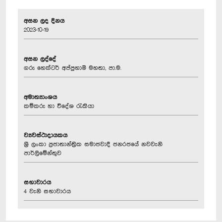
අසන ලද දිනය
2023-10-19
අසන ලද්දේ
ගරු හෙක්ටර් අප්පුහාමි මහතා, පා.ම.
අමාත්‍යාංශය
කම්කරු හා විදේශ රැකියා
ව්‍යවස්ථාදායකය
ශ්‍රී ලංකා ප්‍රජාතාන්ත්‍රික සමාජවාදී ජනරජයේ නවවැනි
පාර්ලිමේන්තුව
සභාවාරය
4 වැනි සභාවාරය