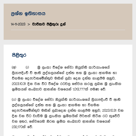
ප්‍රශ්න ඉතිහාසය
14-11-2023
වාචිකව පිළිතුරු දුන්
පිළිතුර
(අ) (i) ශ්‍රී ලංකා විදේශ සේවා නියුක්ති කාර්යාංශයේ
ලියාපදිංචි වී ඇති පුද්ගලයන්ගේ දත්ත සහ ශ්‍රී ලංකා ආගමන හා
විගමන දෙපාර්තමේන්තුව මඟින් ලබා දෙන දත්ත ගැළපීම අනුව,
2023.10.31 දින වන විට විදේශ රටවල සේවය කරනු ලබන ශ්‍රී ලාංකික
ශ්‍රමිකයන් සංඛ්‍යාව ආසන්න වශයෙන් 1,013,777ක් පමණ වේ.
(ii) ශ්‍රී ලංකා විදේශ සේවා නියුක්ති කාර්යාංශයේ ලියාපදිංචි වී ඇති
පුද්ගලයන්ගේ දත්ත සහ ශ්‍රී ලංකා ආගමන හා විගමන
දෙපාර්තමේන්තුව මඟින් ලබ‍ාදෙන දත්ත ගැළපීම අනුව, 2023.10.31 වන
දින වන විට වැඩිම ශ්‍රී ලාංකික ශ්‍රමිකයින් පිරිසක් සිටින රට කුවේට්
වන අතර, සේවයෙහි නිරත ශ්‍රමික සංඛ්‍යාව ආසන්න වශයෙන්
232,170ක් වේ.