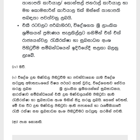
තානාපති කාර්යාල/ කොන්සල් ජනරාල් කාර්යාල හා
මහ කොමසාරිස් කාර්යාල 15ක් ඔස්සේ තානාපති
සබඳතා පවත්වනු ලබයි.
එකී රටවලට පරිබාහිරව, විදේශගත ශ්‍රී ලාංකික
ශ්‍රමිකයන් ප්‍රමාණය සැලකිල්ලට ගනිමින් එක් එක්
රාජ්‍යයන්වල රැකීරක්ෂා හා සුබසාධන අංශ
පිහිටුවීම සම්බන්ධයෙන් ඉදිරියේදී සලකා බලනු
ලැබේ.
(iv) ඔව්.
(v) විදේශ දූත මණ්ඩල පිහිටුවීම හා පවත්වාගෙන යාම විදේශ
කටයුතු අමාත්‍යාංශයේ විෂය පථයට අයත් වුවද, විදේශගතව සේවය
කරනු ලබන ශ්‍රී ලාංකික ශ්‍රමිකයන්ගේ සුබසාධනය,
ආරක්ෂාව සම්බන්ධයෙන් එකී දූත මණ්ඩලයන්හි පිහිටුවා ඇති
රැකීරක්ෂා හා සුබසාධන අංශ මඟින් සිදු කරනු ලබයි. කෙසේ වෙතත්,
මේ වන විට දූත මණ්ඩල පිහිටුවා ඇති ජපානයේ හා රුමේනියාවේ
රැකී රක්ෂා සහ සුබසාධන අංශ පිහිටුවීමට කටයුතු කරමින් පවතී.
(ආ) පැන නොනඟී.