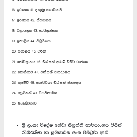
16. ඉරානය 41. දකුණු කොරියාව
17. ඉරාකය 42. ස්වීඩනය
18. ඊශ්‍රායලය 43. තායිලන්තය
19. ඉතාලිය 44. පිලිපීනය
20. ජපානය 45. ටර්කි
21. ජෝර්දානය 46. එක්සත් අරාබි එමීර් රාජ්‍යය
22. කෙන්යාව 47. එක්සත් රාජධානිය
23. කුවේට් 48. ඇමෙරිකා එක්සත් ජනපදය
24. ලෙබනන් 49. වියට්නාමය
25. මැලේසියාව
ශ්‍රී ලංකා විදේශ සේවා නියුක්ති කාර්යාංශය විසින්
රැකීරක්ෂා හා සුබසාධන අංශ පිහිටුවා ඇති