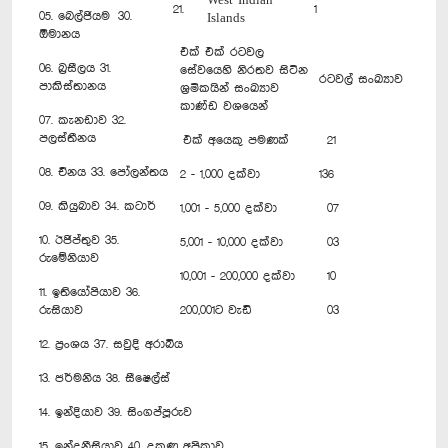
West Indian
21.
1
05. බෙල්ජියම 30.
Islands
ඕමානය
එක් එක් රටවල
06. බ්‍රසීලය 31.
සේවයෙහි නිරතව සිටින
රටවල් සංඛ්‍යාව
පාකිස්තානය
ශ්‍රමිකයින් සංඛ්‍යාව
කාණ්ඩ වශයෙන්
07. කැනඩාව 32.
පලස්තීනය
එක් අයෙකු පමණක්
21
08. චීනය 33. පෝලන්තය
2 - 1,000 දක්වා
136
09. කියුබාව 34. කටාර්
1,001 - 5,000 දක්වා
07
10. ඊජිප්තුව 35.
5,001 - 10,000 දක්වා
03
රුමේනියාව
10,001 - 200,000 දක්වා
10
11. ඉතියෝපියාව 36.
රුසියාව
200,001ට වැඩි
03
12. ප්‍රංශය 37. සවුදි අරාබිය
13. ජර්මනිය 38. සීෂෙල්ස්
14. ඉන්දියාව 39. සිංගප්පූරුව
15. ඉන්දුනීසියාව 40. දකුණු අප්‍රිකාව