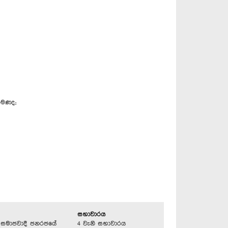
ොපමණද;
සභාවාරය
්‍රික සමාජවාදී ජනරජයේ
4 වැනි සභාවාරය