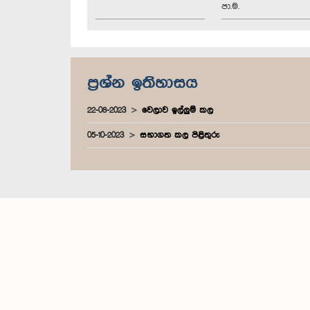
පා.ම.
ප්‍රශ්න ඉතිහාසය
22-08-2023
වෙලාව ඉල්ලුම් කල
05-10-2023
සභාගත කල පිළිතුරු