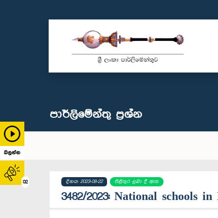
පාර්ලි‌මේන්තු‌ ප්‍රශ්න
බලන්න
දිනය: 2023-08-22
පිළිතුර ලබා දී ඇත
02
3482/2023: National schools in