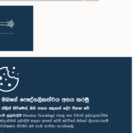
ි ඔබගේ පෞද්ගලිකත්වය අගය කරමු
" ක්ලික් කිරීමෙන්, ඔබ පහත සඳහන් දේට එකඟ වේ:
ැසි ලුහුබැඳීම (Session Tracking):
පහසු සහ වඩාත් පුද්ගලාරෝපිත
ත්දැකීමක් ලබාදීම සඳහා අපගේ වෙබ් අඩවියේ ඔබගේ ක්‍රියාකාරකම්
ිරීක්ෂණය කිරීමට අපි සැසි භාවිතා කරන්නෙමු.