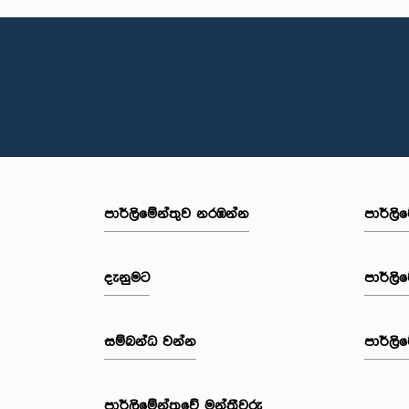
පාර්ලි‌මේන්තුව නරඹන්න
පාර්ලි
දැනුමට
පාර්ලි
සම්බන්ධ වන්න
පාර්ලි
පාර්ලි‌මේන්තුවේ මන්ත්‍රීවරු