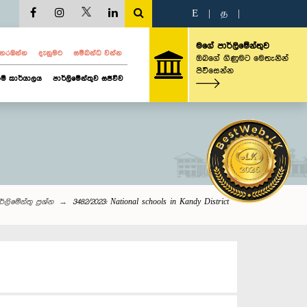
E
|
த
|
මගේ පාර්ලිමේන්තුව
ව නරඹන්න
දැනුමට
සම්බන්ධ වන්න
ඔබගේ ගිණුමට මෙතැනින්
පිවිසෙන්න
ම් කාර්යාලය
පාර්ලිමේන්තුව සජීවීව
්ලි‌මේන්තු‌ ප්‍රශ්න
3482/2023: National schools in Kandy District