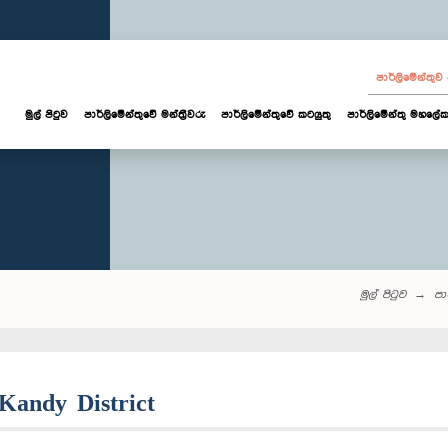
පාර්ලි‌මේන්තු
මුල් පිටුව
පාර්ලි‌මේන්තුවේ මන්ත්‍රීවරු
පාර්ලිමේන්තුවේ කටයුතු
පාර්ලිමේන්තු මහලේක
මුල් පිටුව
පාර
 Kandy District