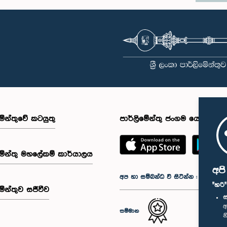
මේන්තුවේ කටයුතු
පාර්ලිමේන්තු ජංගම යෙදුම
මේන්තු මහලේකම් කාර්යාලය
අප
අප හා සම්බන්ධ වී සිටින්න :
"හරි
මේන්තුව සජීවීව
ස
අ
සම්මාන
න