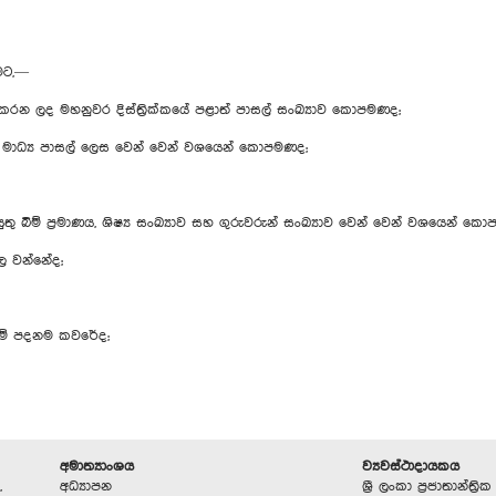
ීමට,—
න ලද මහනුවර දිස්ත්‍රික්කයේ පළාත් පාසල් සංඛ්‍යාව කොපමණද;
ාධ්‍ය පාසල් ලෙස වෙන් වෙන් වශයෙන් කොපමණද;
යුතු බිම් ප්‍රමාණය, ශිෂ්‍ය සංඛ්‍යාව සහ ගුරුවරුන් සංඛ්‍යාව වෙන් වෙන් වශයෙන් ක
ූල වන්නේද;
රීමේ පදනම කවරේද;
අමාත්‍යාංශය
ව්‍යවස්ථාදායකය
,
අධ්‍යාපන
ශ්‍රී ලංකා ප්‍රජාතාන්ත