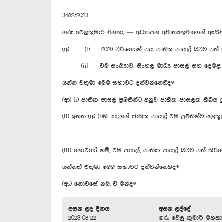
3482/2023
ගරු වේලුකුමාර් මහතා, — අධ්‍යාපන අමාත්‍යතුමාගෙන් ඇස
(අ) (i) 2020 වර්ෂයෙන් පසු ජාතික පාසල් බවට පත් කර
(ii) එම සංඛ්‍යාව, සිංහල මාධ්‍ය පාසල් සහ දෙමළ ම
යන්න එතුමා මෙම සභාවට දන්වන්නෙහිද?
(ආ) (i) ජාතික පාසල් ප්‍රමිතීන්ට අනුව ජාතික පාසලක තිබිය 
(ii) ඉහත (අ) (i)හි සඳහන් ජාතික පාසල් එම ප්‍රමීතීන්ට අනුක
(iii) නොඑසේ නම්, එම පාසල්, ජාතික පාසල් බවට පත් කි
යන්නත් එතුමා මෙම සභාවට දන්වන්නෙහිද?
(ඇ) නොඑසේ නම්, ඒ මන්ද?
අසන ලද දිනය
අසන ලද්දේ
2023-08-22
ගරු වේලු කුමාර් මහතා