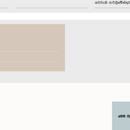
නවවැනි පාර්ලිමේන්තු
මෙම පි