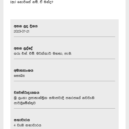
(ඇ) නොඑසේ නම්, ඒ මන්ද?
අසන ලද දිනය
2023-07-21
අසන ලද්දේ
ගරු එස්. එම්. මරික්කාර් මහතා, පා.ම.
අමාත්‍යාංශය
සෞඛ්‍ය
ව්‍යවස්ථාදායකය
ශ්‍රී ලංකා ප්‍රජාතාන්ත්‍රික සමාජවාදී ජනරජයේ නවවැනි
පාර්ලිමේන්තුව
සභාවාරය
4 වැනි සභාවාරය