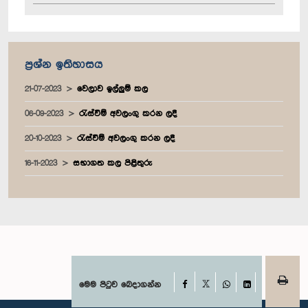
ප්‍රශ්න ඉතිහාසය
21-07-2023
වෙලාව ඉල්ලුම් කල
06-09-2023
රැස්වීම් අවලංගු කරන ලදී
20-10-2023
රැස්වීම් අවලංගු කරන ලදී
16-11-2023
සභාගත කල පිළිතුරු
Facebook
මෙම පිටුව බෙදාගන්න
X
WhatsApp
LinkedIn