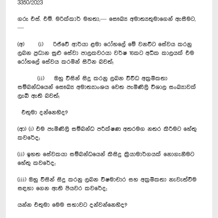
3350/2023
ගරු එස්. එම්. මරික්කාර් මහතා,— සෞඛ්‍ය අමාත්‍යතුමාගෙන් ඇසීමට,
—
(අ) (i) රිජ්වේ ආර්යා ළමා රෝහලේ මේ වනවිට සේවය කරනු
ලබන ප්‍රධාන සුළු සේවා පාලකවරයා වර්ෂ 16කට අධික කාලයක් එම
රෝහලේ සේවය කරමින් සිටින බවත්;
(ii) ඔහු විසින් සිදු කරනු ලබන විවිධ අක්‍රමිකතා
සම්බන්ධයෙන් සෞඛ්‍ය අමාත්‍යාංශය වෙත පැමිණිලි විශාල සංඛ්‍යාවක්
ලැබී ඇති බවත්;
එතුමා දන්නෙහිද?
(ආ) (i) එම පැමිණිලි සම්බන්ධ පරීක්ෂණ අතරමග නතර කිරීමට හේතු
කවරේද;
(ii) ඉහත සේවකයා සම්බන්ධයෙන් කිසිදු ක්‍රියාමාර්ගයක් නොගැනීමට
හේතු කවරේද;
(iii) ඔහු විසින් සිදු කරනු ලබන විෂමාචාර සහ අක්‍රමිකතා නැවැත්වීම
සඳහා ගෙන ඇති පියවර කවරේද;
යන්න එතුමා මෙම සභාවට දන්වන්නෙහිද?