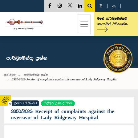
E
|
த
|
මගේ පාර්ලිමේන්තුව
මෙතැනින් පිවිසෙන්න
පාර්ලි‌මේන්තු‌ ප්‍රශ්න
මුල් පිටුව
පාර්ලි‌මේන්තු‌ ප්‍රශ්න
3350/2023: Receipt of complaints against the oversear of Lady Ridgeway Hospital
දිනය: 2023-07-21
පිළිතුර ලබා දී ඇත
02
3350/2023: Receipt of complaints against the
oversear of Lady Ridgeway Hospital