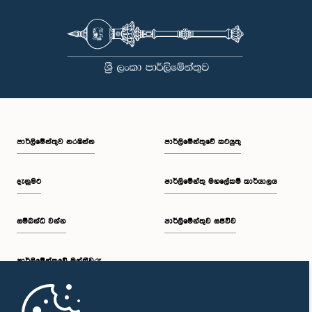
පාර්ලි‌මේන්තුව නරඹන්න
පාර්ලිමේන්තුවේ කටයුතු
දැනුමට
පාර්ලිමේන්තු මහලේකම් කාර්යාලය
සම්බන්ධ වන්න
පාර්ලිමේන්තුව සජීවීව
පාර්ලි‌මේන්තුවේ මන්ත්‍රීවරු
මුල් පිටුව