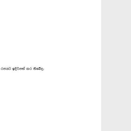
න් රජයට ඉදිරිපත් කර තිබේද;