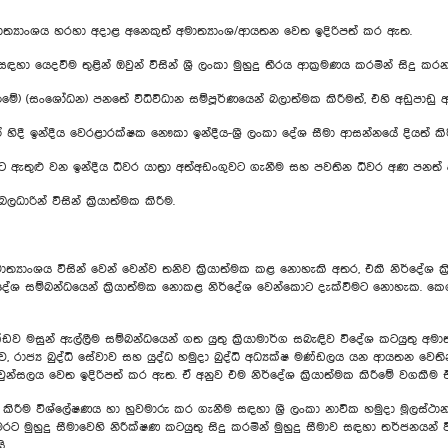
්‍යාංශය හරහා අදාළ අනෙකුත් අමාත්‍යාංශ/ආයතන වෙත ඉදිරිපත් කර ඇත.
 යෙදවීම තුළින් ඔවුන් විසින් ශ්‍රී ලංකා මුහුදු තීරය ආක්‍රමණය කරමින් සිදු කර
කිරීමේ) (සංශෝධන) පනතේ විධිවිධාන සම්පූර්ණයෙන් බලාත්මක කිරීමත්, එහි අඩුපා
යන් හිදී ඉන්දීය වෙරළාරක්ෂක නෞකා ඉන්දීය-ශ්‍රී ලංකා දේශ සීමා ආසන්නයේ දියත් කිර
ීමාවට ඇතුළු වන ඉන්දීය ධීවර යාත්‍රා අත්අඩංගුවට ගැනීම සහ පවතින ධීවර අණ පනත් 
ාරින් විසින් ක්‍රියාත්මක කිරීම.
්‍යාංශය විසින් වෙන් වෙන්ව තනිව ක්‍රියාත්මක කළ නොහැකි අතර, එකී නිර්දේශ ක්
්දේශ සම්බන්ධයෙන් ක්‍රියාත්මක නොකළ නිර්දේශ වෙන්කොට දැක්වීමට නොහැක. කෙ
අඛණ්ඩව මසුන් ඇල්ලීම සම්බන්ධයෙන් ගත යුතු ක්‍රියාමාර්ග සබැඳිව විදේශ කටයුතු අමාත්‍ය
ුව, රාජ්‍ය බුද්ධි සේවාව සහ යුද්ධ හමුදා බුද්ධි අධ්‍යක්ෂ මණ්ඩලය යන ආයතන
ුන්සලය වෙත ඉදිරිපත් කර ඇත. ඒ අනුව එම නිර්දේශ ක්‍රියාත්මක කිරීමේ වගකී
ිරීම විශ්ලේෂණය හා හුවමාරු කර ගැනීම සඳහා ශ්‍රී ලංකා නාවික හමුදා මූලස්ථානය
ට මුහුදු සීමාවෙහි නිරීක්ෂණ කටයුතු සිදු කරමින් මුහුදු සීමාව සඳහා තර්ජනයන් 
ි.