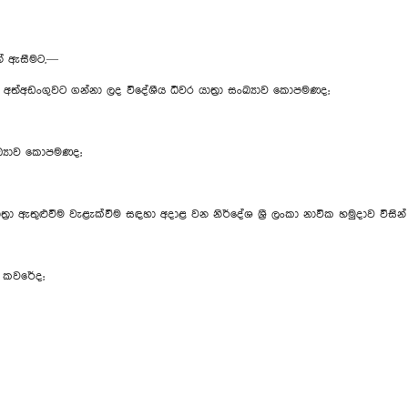
න් ඇසීමට,—
් අත්අඩංගුවට ගන්නා ලද විදේශීය ධීවර යාත්‍රා සංඛ්‍යාව කොපමණද;
්‍යාව කොපමණද;
 යාත්‍රා ඇතුළුවීම වැළැක්වීම සඳහා අදාළ වන නිර්දේශ ශ්‍රී ලංකා නාවික හමුදාව විසි
ශ කවරේද;