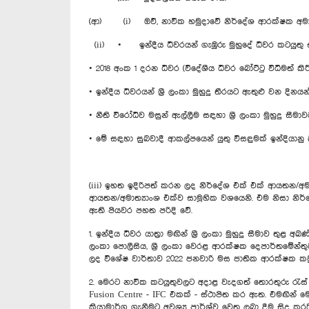
(ආ) (i) ඔව්, නාවික හමුදාවේ නිර්දේශ ආරක්ෂක අමාත
(ii) • ඉන්දීය ධීවරයන් ගැඹුරු මුහුදේ ධීවර කටයුතු සඳහා
• 2018 අංක 1 දරන ධීවර (විදේශීය ධීවර බෝට්ටු විධිමත් 
• ඉන්දීය ධීවරයන් ශ්‍රී ලංකා මුහුදු තීරයට ඇතුළු වන දින
• නීති විරෝධීව මසුන් ඇල්ලීම සඳහා ශ්‍රී ලංකා මුහුදු ස
• මේ සඳහා සුබවාදී ආකල්පයෙන් යුතු විසඳුමක් ඉන්දියානු බලධ
(iii) ඉහත ඉදිරිපත් කරන ලද නිර්දේශ එක් එක් ආයතන/අමාත
ආයතන/අමාත්‍යාංශ එක්ව සාමූහික වශයෙනි. එම නිසා නිර
ඇති පියවර පහත පරිදි වේ.
1. ඉන්දීය ධීවර යාත්‍රා මඟින් ශ්‍රී ලංකා මුහුදු සීමාව තුළ 
ලංකා පොලීසිය, ශ්‍රී ලංකා වෙරළ ආරක්ෂක දෙපාර්තමේන්ත
ලද විශේෂ වාර්තාව 2022 ජනවාරි මස ජාතික ආරක්ෂක කව
2. මෙරට නාවික කටයුතුවලට අදාළ වැදගත් තොරතුරු රැස් ක
Fusion Centre - IFC එකක් - ස්ථාපිත කර ඇත. එමඟින් මෙර
ක්‍රියාමාර්ග ගැනීමට අවශ්‍ය පාර්ශ්ව වෙත ලබා දීම සිදු කරය