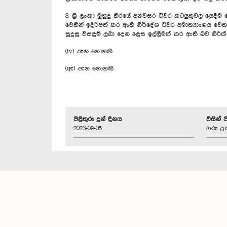
3. ශ්‍රී ලංකා මුහුදු තීරයේ අනවසර ධීවර කටයුතුවල යෙදී
වෙතින් ඉදිරිපත් කර ඇති නිර්දේශ ධීවර අමාත්‍යාංශය
සුදුසු විසඳුම් ලබා දෙන ලෙස ඉල්ලීමක් කර ඇති බව නිරී
(iv) පැන නොනඟී.
(ඇ) පැන නොනඟී.
පිළිතුරු දුන් දිනය
විසින් 
2023-09-05
ගරු ප්