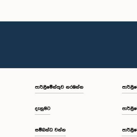
පාර්ලි‌මේන්තුව නරඹන්න
පාර්ලි
දැනුමට
පාර්ලි
සම්බන්ධ වන්න
පාර්ලි