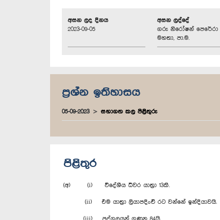
අසන ලද දිනය
අසන ලද්දේ
2023-09-05
ගරු නිරෝෂන් පෙරේරා
මහතා, පා.ම.
ප්‍රශ්න ඉතිහාසය
05-09-2023
සභාගත කල පිළිතුරු
පිළිතුර
(අ) (i) විදේශීය ධීවර යාත්‍රා 13කි.
(ii) එම යාත්‍රා ලියාපදිංචි රට වන්නේ ඉන්දියාවයි.
(iii) පුද්ගලයන් ගණන 84යි.