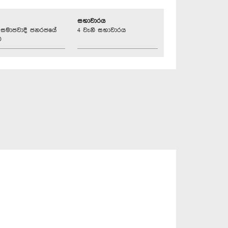
සභාවාරය
්‍රික සමාජවාදී ජනරජයේ
4 වැනි සභාවාරය
ව