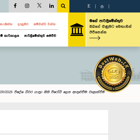
E
|
த
|
මගේ පාර්ලිමේන්තුව
ව නරඹන්න
දැනුමට
සම්බන්ධ වන්න
ඔබගේ ගිණුමට මෙතැනින්
පිවිසෙන්න
ම් කාර්යාලය
පාර්ලිමේන්තුව සජීවීව
231/2023: වි‍දේශ ධීවර යාත්‍රා නීති විරෝධී ලෙස ඇතුළුවීම: වැළැක්වීම