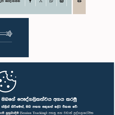
X
Facebook
WhatsApp
LinkedIn
ටුව බෙදාගන්න
ි ඔබගේ පෞද්ගලිකත්වය අගය කරමු
" ක්ලික් කිරීමෙන්, ඔබ පහත සඳහන් දේට එකඟ වේ:
ැසි ලුහුබැඳීම (Session Tracking):
පහසු සහ වඩාත් පුද්ගලාරෝපිත