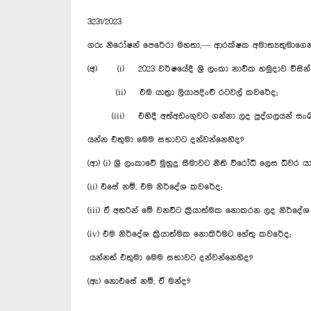
3231/2023
ගරු නිරෝෂන් පෙරේරා මහතා,— ආරක්ෂක අමාත්‍යතුමාගෙ
(අ) (i) 2023 වර්ෂයේදී ශ්‍රී ලංකා නාවික හමුදාව විසින
(ii) එම යාත්‍රා ලියාපදිංචි රටවල් ක‍වරේද;
(iii) එහිදී අත්අඩංගුවට ගන්නා ලද පුද්ගලයන් සංඛ
යන්න එතුමා මෙම සභාවට දන්වන්නෙහිද?
(ආ) (i) ශ්‍රී ලංකාවේ මුහුදු සීමාවට නීති විරෝධි ලෙස ධීවර
(ii) එසේ නම්, එම නිර්දේශ කවරේද;
(iii) ඒ අතරින් මේ වනවිට ක්‍රියාත්මක නොකරන ලද නිර්දේ
(iv) එම නිර්දේශ ක්‍රියාත්මක නොකිරීමට හේතු කවරේද;
යන්නත් එතුමා මෙම සභාවට දන්වන්නෙහිද?
(ඇ) නොඑසේ නම්, ඒ මන්ද?