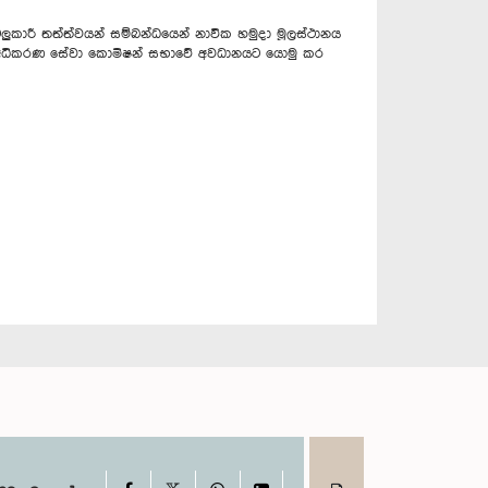
ැටලුකාරී තත්ත්වයන් සම්බන්ධයෙන් නාවික හමුදා මූලස්ථානය
 සහ අධිකරණ සේවා කොමිෂන් සභාවේ අවධානයට යොමු කර