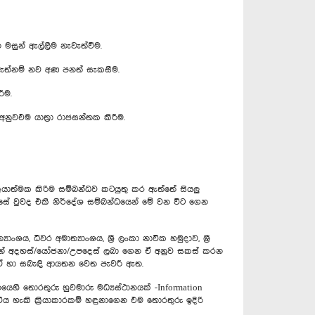
න මසුන් ඇල්ලීම නැවැත්වීම.
ඩු ඇත්නම් නව අණ පනත් සැකසීම.
ීම.
අනුවඑම යාත්‍රා රාජසන්තක කිරීම.
‍රියාත්මක කිරිම සම්බන්ධව කටයුතු කර ඇත්තේ සියලු
සේ වුවද එකී නිර්දේශ සම්බන්ධයෙන් මේ වන විට ගෙන
ාංශය, ධීවර අමාත්‍යාංශය, ශ්‍රී ලංකා නාවික හමුදාව, ශ්‍රී
 වෙතින් අදහස්/යෝජනා/උපදෙස් ලබා ගෙන ඒ අනුව සකස් කරන
ම ඒ හා සබැඳි ආයතන වෙත පැවරී ඇත.
ෙහි තොරතුරු හුවමාරු මධ්‍යස්ථානයක් -Information
විය හැකි ක්‍රියාකාරකම් හඳුනාගෙන එම තොරතුරු ඉදිරි