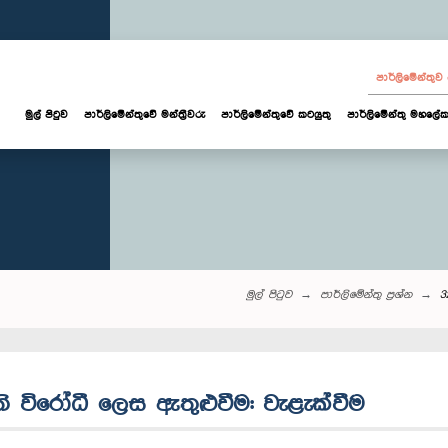
පාර්ලි‌මේන්තු
මුල් පිටුව
පාර්ලි‌මේන්තුවේ මන්ත්‍රීවරු
පාර්ලිමේන්තුවේ කටයුතු
පාර්ලිමේන්තු මහලේක
මුල් පිටුව
පාර්ලි‌මේන්තු‌ ප්‍රශ්න
3
 නීති විරෝධී ලෙස ඇතුළුවීම: වැළැක්වීම