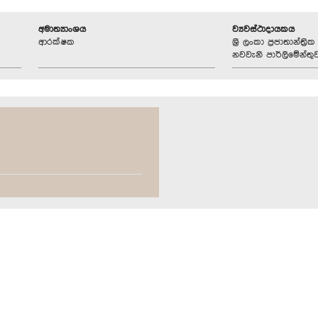
අමාත්‍යාංශය
ව්‍යවස්ථාදායකය
ආරක්ෂක
ශ්‍රී ලංකා ප්‍රජාතාන්ත
නවවැනි පාර්ලිමේන්තු