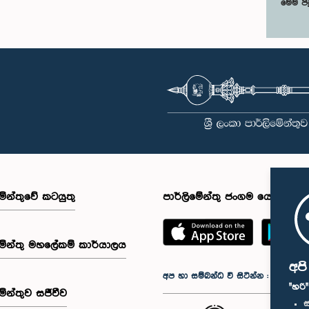
මෙම පි
මේන්තුවේ කටයුතු
පාර්ලිමේන්තු ජංගම යෙදුම
මේන්තු මහලේකම් කාර්යාලය
අප
අප හා සම්බන්ධ වී සිටින්න :
"හරි
මේන්තුව සජීවීව
ස