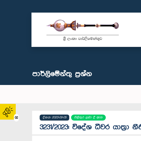
පාර්ලි‌මේන්තු‌ ප්‍රශ්න
දිනය: 2023-09-05
පිළිතුර ලබා දී ඇත
02
3231/2023: වි‍දේශ ධීවර යාත්‍රා