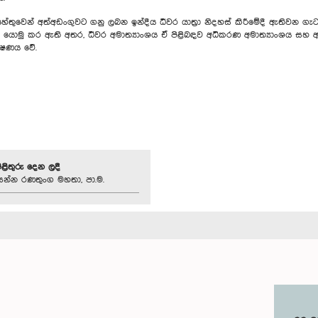
ම හේතුවෙන් අත්අඩංගුවට ගනු ලබන ඉන්දීය ධීවර යාත්‍රා නිදහස් කිරීමේදී ඇතිවන ග
 වෙත යොමු කර ඇති අතර, ධීවර අමාත්‍යාංශය ඒ පිළිබඳව අධිකරණ අමාත්‍යාංශය
ක්ෂණය වේ.
පිළිතුරු දෙන ලදී
‍රසන්න රණතුංග මහතා, පා.ම.