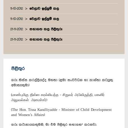
11-10-2012
වෙලාව ඉල්ලුම් කල
11-10-2012
වෙලාව ඉල්ලුම් කල
21-11-2012
සභාගත කල පිළිතුරු
21-11-2012
සභාගත කල පිළිතුරු
පිළිතුර
ගරු තිස්ස කරල්ලියද්ද මහතා (ළමා සංවර්ධන හා කාන්තා කටයුතු
අමාත්‍යතුමා)
(மாண்புமிகு திஸ்ஸ கரல்லியத்த - சிறுவர் அபிவிருத்தி, மகளிர்
அலுவல்கள் அமைச்சர்)
(The Hon. Tissa Karalliyadde - Minister of Child Development
and Women’s Affairs)
ගරු කථානායකතුමනි, මා එම පිළිතුර සභාගත* කරනවා.