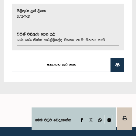
පිළිතුරු දුන් දිනය
2012-11-21
විසින් පිළිතුරු දෙන ලදී
ගරු ගරු තිස්ස කරල්ලියද්ද මහතා, පා.ම. මහතා, පා.ම.
සභාගත කර ඇත
Facebook
මෙම පිටුව බෙදාගන්න
X
WhatsApp
LinkedIn