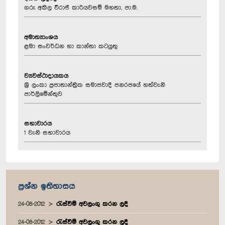
ගරු අකිල විරාජ් කාරියවසම් මහතා, පා.ම.
අමාත්‍යාංශය
ළමා සංවර්ධන හා කාන්තා කටයුතු
ව්‍යවස්ථාදායකය
ශ්‍රී ලංකා ප්‍රජාතාන්ත්‍රික සමාජවාදී ජනරජයේ හත්වැනි
පාර්ලිමේන්තුව
සභාවාරය
1 වැනි සභාවාරය
ප්‍රශ්න ඉතිහාසය
24-08-2012
රැස්වීම් අවලංගු කරන ලදී
24-08-2012
රැස්වීම් අවලංගු කරන ලදී