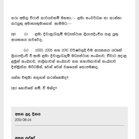
ගරු අකිල විරාජ් කාරියවසම් මහතා,— ළමා සංවර්ධන හා කාන්තා
කටයුතු අමාත්‍යතුමාගෙන් ඇසීමට,—
(අ) (i) ළමා දිවාසුරැකුම් මධ්‍යස්ථාන ලියාපදිංචිය කළ යුතු
ආයතනය කවරේද;
(ii) 2000, 2005 සහ 2010 වර්ෂවලදී එම ආයතනය යටතේ
ලියාපදිංචි වී ඇති ළමා දිවාසුරැකුම් මධ්‍යස්ථාන සංඛ්‍යාව, ඒවාට අදාළ
ළමුන් සංඛ්‍යාව, පාලිකාවන් සංඛ්‍යාව සහ සහායිකාවන් සංඛ්‍යාව
දිස්ත්‍රික්ක මට්ටමින්, වෙන් වෙන් වශයෙන් කොපමණද;
යන්න එතුමා සඳහන් කරන්නෙහිද?
(ආ) නොඑ‍සේ නම්, ඒ මන්ද?
අසන ලද දිනය
2012-08-24
අසන ලද්දේ