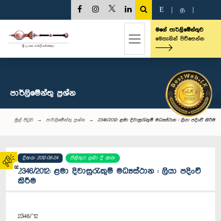
E
|
த
|
මගේ පාර්ලිමේන්තුව
මෙතැනින් පිවිසෙන්න
පාර්ලි‌මේන්තු‌ ප්‍රශ්න
මුල් පිටුව
පාර්ලි‌මේන්තු‌ ප්‍රශ්න
2346/2012: ළමා දිවාසුරැකුම් මධ්‍යස්ථාන : ලියා පදිංචි කිරීම
දිනය: 2012-08-24
පිළිතුර ලබා දී ඇත
02
2346/2012: ළමා දිවාසුරැකුම් මධ්‍යස්ථාන : ලියා පදිංචි
කිරීම
2346/’12