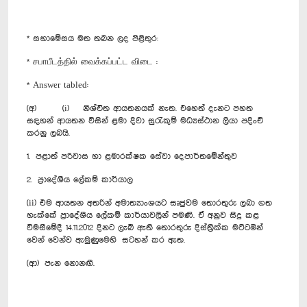
* සභාමේසය මත තබන ලද පිළිතුර:
* சபாபீடத்தில் வைக்கப்பட்ட விடை :
* Answer tabled:
(අ) (i) නිශ්චිත ආයතනයක් නැත. එහෙත් දැනට පහත
සඳහන් ආයතන විසින් ළමා දිවා සුරැකුම් මධ්‍යස්ථාන ලියා පදිංචි
කරනු ලබයි.
1. පළාත් පරිවාස හා ළමාරක්ෂක සේවා දෙපාර්තමේන්තුව
2. ප්‍රාදේශීය ලේකම් කාර්යාල
(ii) එම ආයතන අතරින් අමාත්‍යාංශයට සෘජුවම ‍තොරතුරු ලබා ගත
හැක්කේ ප්‍රාදේශීය ලේකම් කාර්යාවලින් පමණි. ඒ අනුව සිදු කළ
විමසීමේදී 14.11.2012 දිනට ලැබී ඇති තොරතුරු දිස්ත්‍රික්ක මට්ටමින්
වෙන් වෙන්ව ඇමුණුමෙහි සටහන් කර ඇත.
(ආ) පැන නොනඟී.