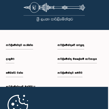
පාර්ලි‌මේන්තුව නරඹන්න
පාර්ලිමේන්තුවේ කටයුතු
දැනුමට
පාර්ලිමේන්තු මහලේකම් කාර්යාලය
සම්බන්ධ වන්න
පාර්ලිමේන්තුව සජීවීව
පාර්ලි‌මේන්තුවේ මන්ත්‍රීවරු
මුල් පිටුව