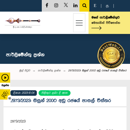
E
|
த
|
මගේ පාර්ලිමේන්තුව
මෙතැනින් පිවිසෙන්න
පාර්ලි‌මේන්තු‌ ප්‍රශ්න
මුල් පිටුව
පාර්ලි‌මේන්තු‌ ප්‍රශ්න
2973/2023: සිසුන් 200ට අඩු රජයේ පාසල්: විස්තර
බලන්න
දිනය: 2023-10-04
පිළිතුර ලබා දී ඇත
02
2973/2023: සිසුන් 200ට අඩු රජයේ පාසල්: විස්තර
2973/2023