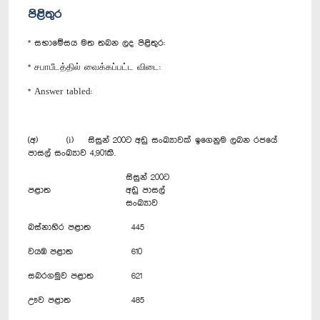
පිළිතුර
* සභාමේසය මත තබන ලද පිළිතුර:
* சபாபீடத்தில் வைக்கப்பட்ட விடை:
* Answer tabled:
(අ) (i) සිසුන් 200ට අඩු සංඛ්‍යාවක් ඉගෙනුම ලබන රජයේ
පාසල් සංඛ්‍යාව 4,901කි.
සිසුන් 200ට
පළාත
අඩු පාසල්
සංඛ්‍යාව
බස්නාහිර පළාත
445
වයඹ පළාත
610
සබරගමුව පළාත
621
ඌව පළාත
485