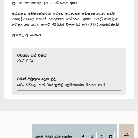
ක්‍රියාමාර්ග මෙහිදී අප විසින් ගෙන ඇත‍.
අධ්‍යාපන ප්‍රතිසංස්කරණ යටතේ පරිපාලන ප්‍රතිසංස්කරණ අනුව
පාසල් පර්ෂද 1,250ක් පිහිටුවීමට යෝජිතය. ඉහත පාසල් සියල්ලම
පර්ෂදගත කරනු ලැබේ. එමගින් විසඳුමක් ලබා දීමට අපේක්ෂිතයි.
(ආ) අදාළ නොවේ.
පිළිතුරු දුන් දිනය
2023-10-04
විසින් පිළිතුරු දෙන ලදී
ගරු නීතිඥ (ආචාර්ය) සුසිල් ප්‍රේමජයන්ත මහතා, පා.ම.
Facebook
මෙම පිටුව බෙදාගන්න