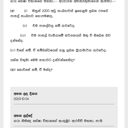
ගරු හේෂා විතානගේ මහතා,— අධ්‍යාපන අමාත්‍යතුමාගෙන් ඇසීමට,—
(අ) (i) සිසුන් 200ට අඩු සංඛ්‍යාවක් ඉගෙනුම ලබන රජයේ
පාසල් සංඛ්‍යාව කොපමණද;
(ii) එම පාසල්වල නම් කවරේද;
(iii) එම පාසල් වැසීයාමේ තර්ජනයක් මතු වී තිබෙන බව
දන්නේද;
(iv) එසේ නම්, ඒ සම්බන්ධයෙන් ගනු ලබන ක්‍රියාමාර්ග කවරේද;
යන්න එතුමා මෙම සභාවට දන්වන්නෙහිද?
(ආ) නොඑසේ නම්, ඒ මන්ද?
අසන ලද දිනය
2023-10-04
අසන ලද්දේ
ගරු නීතිඥ හේෂා විතානගේ අංකුඹුර ආරච්චි මහතා, පා.ම.