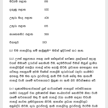
මධ්‍යම පළාත
818
දකුණු පළාත
530
උතුරු මැද පළාත
408
උතුරු පළාත
615
නැ‍ඟෙනහිර පළාත
569
එකතුව
5101
(ii) එම පාසල්වල නම් ඇමුණුම** මගින් ඉදිරිපත් කර ඇත.
(iii) උපත් අනුපාතය පහළ යෑම හේතුවෙන් පෝෂක ප්‍රදේශයේ අදාළ
වයස් සීමාවේ දරුවන් නොමැති වීම, දෙමව්පියන් විසින් සිසුන් ග්‍රාමීය
පාසල්වලින් ජනප්‍රිය පාසල් වෙත යොමු කිරීම, ප්‍රවාහන අපහසුතා සහ
යටිතල පහසුකම් අවම වීමෙන් පාසල්හි ගුරුවරුන් රඳවා ගැනීමට
අපහසු වීම මත ගුරු පුරප්පාඩු ඇති වීම වැනි හේතු මත ඇතැම්
පාසල් වැසී යෑමේ තර්ජනයකට මුහුණ පා ඇති බව නිරීක්ෂණය වේ.‍
(iv) ගුණාත්මකභාවයෙන් යුත් කාර්යක්ෂම පාසලක් පවත්වාගෙන
යෑමට රුකුලක් වන ප්‍රමාණවත් ශිෂ්‍ය සංඛ්‍යාවක් නොසිටීම නිසා වැසී
යෑමේ තර්ජනයක් මතු වී ඇති පාසල් රැක ගැනීම සඳහා එවැනි
පාසල් නැවත ප්‍රතිව්‍යුහගත කිරීම, ආසන්න ප්‍රධාන පාසල්වලට
අනුබද්ධ කිරීම, ගුරු පුරප්පාඩු ඇති පාසල්වල පුරප්පාඩු පිරවීම වැනි