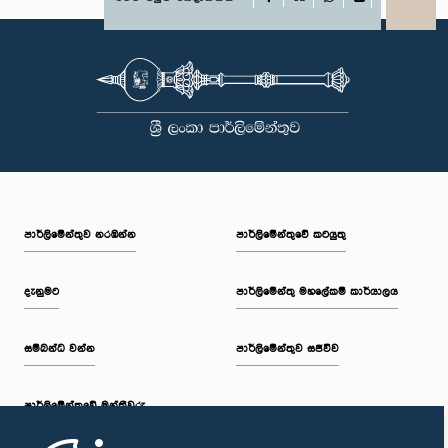
X
WhatsApp
LinkedIn
පාර්ලි‌මේන්තුව නරඹන්න
පාර්ලිමේන්තුවේ කටයුතු
දැනුමට
පාර්ලිමේන්තු මහලේකම් කාර්යාලය
සම්බන්ධ වන්න
පාර්ලිමේන්තුව සජීවීව
පාර්ලි‌මේන්තුවේ මන්ත්‍රීවරු