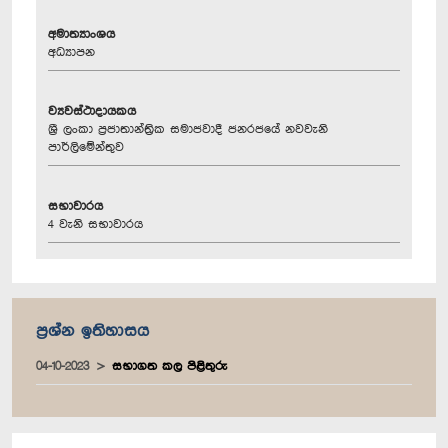
අමාත්‍යාංශය
අධ්‍යාපන
ව්‍යවස්ථාදායකය
ශ්‍රී ලංකා ප්‍රජාතාන්ත්‍රික සමාජවාදී ජනරජයේ නවවැනි
පාර්ලිමේන්තුව
සභාවාරය
4 වැනි සභාවාරය
ප්‍රශ්න ඉතිහාසය
04-10-2023
සභාගත කල පිළිතුරු