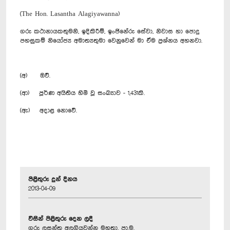
(The Hon. Lasantha Alagiyawanna)
ගරු කථානායකතුමනි, ඉදිකිරීම්, ඉංජිනේරු සේවා, නිවාස හා පොදු
පහසුකම් නියෝජ්‍ය අමාත්‍යතුමා වෙනුවෙන් මා ඒම ප්‍රශ්නය අහනවා.
(අ) ඔව්.
(ආ) පූර්ණ අයිතිය හිමි වූ සංඛ්‍යාව - 1,431කි.
(ඇ) අදාළ නොවේ.
පිළිතුරු දුන් දිනය
2013-04-09
විසින් පිළිතුරු දෙන ලදී
ගරු ලසන්ත අලගියවන්න මහතා, පා.ම.