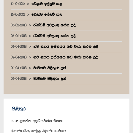
12-10-2012
වෙලාව ඉල්ලුම් කල
12-10-2012
වෙලාව ඉල්ලුම් කල
05-02-2013
රැස්වීම් අවලංගු කරන ලදී
05-02-2013
රැස්වීම් අවලංගු කරන ලදී
09-04-2013
නව න්‍යාය පුස්තකය නව මාරු කරන ලදී
09-04-2013
නව න්‍යාය පුස්තකය නව මාරු කරන ලදී
09-04-2013
වාචිකව පිළිතුරු දුන්
09-04-2013
වාචිකව පිළිතුරු දුන්
පිළිතුර
ගරු ලසන්ත අලගියවන්න මහතා
(மாண்புமிகு லசந்த அலகியவன்ன)