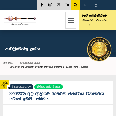
E
|
த
|
මගේ පාර්ලිමේන්තුව
මෙතැනින් පිවිසෙන්න
පාර්ලි‌මේන්තු‌ ප්‍රශ්න
මුල් පිටුව
පාර්ලි‌මේන්තු‌ ප්‍රශ්න
2210/2012: අඩු ආදායම් නාගරික ජනාවාස ව්‍යාපෘතිය යටතේ ඉඩම් : අයිතිය
දිනය: 2012-07-04
පිළිතුර ලබා දී ඇත
02
2210/2012: අඩු ආදායම් නාගරික ජනාවාස ව්‍යාපෘතිය
යටතේ ඉඩම් : අයිතිය