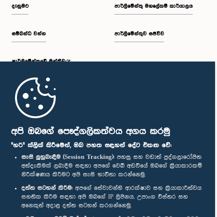
දැනුමට
පාර්ලිමේන්තු මහලේකම් කාර්යාලය
සම්බන්ධ වන්න
පාර්ලිමේන්තුව සජීවීව
පාර්ලි‌මේන්තුවේ මන්ත්‍රීවරු
මුල් පිටුව
පාර්ලිමේන්තු ජංගම යෙදුම
අපි ඔබගේ පෞද්ගලිකත්වය අගය කරමු
"හරි" ක්ලික් කිරීමෙන්, ඔබ පහත සඳහන් දේට එකඟ වේ:
සැසි ලුහුබැඳීම (Session Tracking):
පහසු සහ වඩාත් පුද්ගලාරෝපිත
අත්දැකීමක් ලබාදීම සඳහා අපගේ වෙබ් අඩවියේ ඔබගේ ක්‍රියාකාරකම්
නිරීක්ෂණය කිරීමට අපි සැසි භාවිතා කරන්නෙමු.
අප හා සම්බන්ධ වී සිටින්න :
දත්ත සටහන් කිරීම:
අපගේ සේවාවන්හි ආරක්ෂාව සහ ක්‍රියාකාරීත්වය
සහතික කිරීම සඳහා අපි ඔබගේ IP ලිපිනය, උපාංග විස්තර සහ
අනෙකුත් අදාළ දත්ත සටහන් කරගන්නෙමු.
සම්මාන