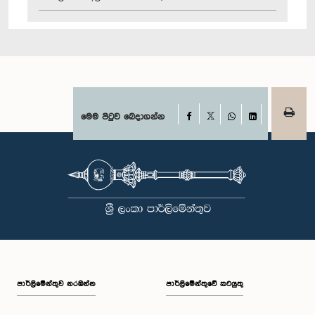
Facebook
මෙම පිටුව බෙදාගන්න
X
WhatsApp
LinkedIn
පාර්ලි‌මේන්තුව නරඹන්න
පාර්ලිමේන්තුවේ කටයුතු