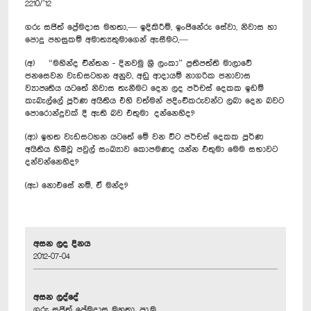
2210/’12
ගරු සජිත් ප්‍රේමදාස මහතා,— ඉදිකිරීම්, ඉංජිනේරු සේවා, නිවාස හා
පොදු පහසුකම් අමාත්‍යතුමාගෙන් ඇසීමට,—
(අ) “මහින්ද චින්තන - දිනවමු ශ්‍රී ලංකා” ප්‍රතිපත්ති මාලාවේ
ජනසෙවන වැඩසටහන අනුව, අඩු ආදායම් නාගරික ජනාවාස
ව්‍යාපෘතිය යටතේ නිවාස තැනීමට දෙන ලද පර්චස් දෙකක ඉඩම්
කැබැල්ලේ පූර්ණ අයිතිය එහි වත්මන් පදිංචිකරුවන්ට ලබා දෙන බවට
පොරොන්දුවක් දී ඇති බව එතුමා දන්නෙහිද?
(ආ) ඉහත වැඩසටහන යටතේ මේ වන විට පර්චස් දෙකක පූර්ණ
අයිතිය හිමිවූ පවුල් සංඛ්‍යාව කොපමණද යන්න එතුමා මෙම සභාවට
දන්වන්නෙහිද?
(ඇ) නොඑසේ නම්, ඒ මන්ද?
අසන ලද දිනය
2012-07-04
අසන ලද්දේ
ගරු සජිත් ප්‍රේමදාස මහතා, පා.ම.