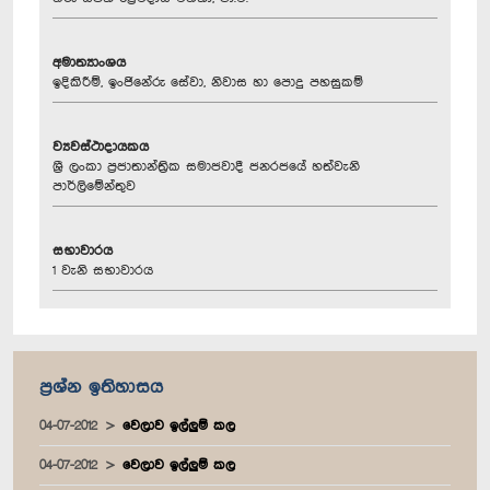
අමාත්‍යාංශය
ඉදිකිරීම්, ඉංජිනේරු සේවා, නිවාස හා පොදු පහසුකම්
ව්‍යවස්ථාදායකය
ශ්‍රී ලංකා ප්‍රජාතාන්ත්‍රික සමාජවාදී ජනරජයේ හත්වැනි
පාර්ලිමේන්තුව
සභාවාරය
1 වැනි සභාවාරය
ප්‍රශ්න ඉතිහාසය
04-07-2012
වෙලාව ඉල්ලුම් කල
04-07-2012
වෙලාව ඉල්ලුම් කල