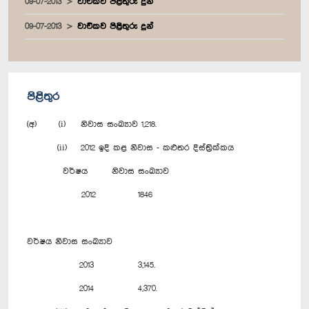
09-07-2013
වාචිකව පිළිතුරු දුන්
09-07-2013
වාචිකව පිළිතුරු දුන්
පිළිතුර
(අ) (i) නිවාස සංඛ්‍යාව 1,218.
(ii) 2012 ඉදි කළ නිවාස - කළුතර දිස්ත්‍රික්කය
වර්ෂය නිවාස සංඛ්‍යාව
2012 1846
වර්ෂය නිවාස සංඛ්‍යාව
2013 3,145.
2014 4,370.