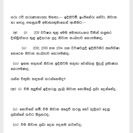
ගරු රවී කරුණානායක මහතා,— ඉදිකිරීම්, ඉංජිනේරු සේවා, නිවාස
හා පොදු පහසුකම් අමාත්‍යතුමාගෙන් ඇසීමට,—
(අ) (i) 2011 වර්ෂය තුළ මෙම අමාත්‍යාංශය විසින් කලුතර
දිස්ත්‍රික්කය තුළ ඉදිකරන ලද නිවාස සංඛ්‍යාව කොපමණද;
(ii) 2012, 2013 සහ 2014 යන වර්ෂවලදී ඉදිකිරීමට අපේක්ෂා
කෙරෙන නිවාස සංඛ්‍යාව කොපමණද;
(iii) ඉහත සඳහන් නිවාස ඉදිකිරීම සඳහා වෙන්කළ මුදල් ප්‍රමාණය
කොපමණද;
යන්න එතුමා සඳහන් කරන්නෙහිද?
(ආ) (i) එම අලුතින් ඉදිකරනු ලැබූ නිවාස නොමිලේ ලබා දෙන්නේද;
(ii) නොඑසේ නම්, එම නිවාස අලෙවි කරනු හෝ කුලියට දෙනු
ලබන්නේ කවර මිලකටද;
(iii) එම නිවාස ලබා දෙන පදනම කවරේද;