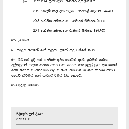
(iii) 2012-2014 ප්‍රතිපාදන- කළුතර දිස්ත්‍රික්කය
2012 වියදම් කළ ප්‍රතිපාදන - රුපියල් මිලියන 244,410
2013 යෝජිත ප්‍රතිපාදන - රුපියල් මිලියන709,125
2014 යෝජිත ප්‍රතිපාදන රුපියල් මිලියන 839,750
(ආ) (i) නැත.
(ii) අළෙවි කිරීමක් හෝ කුලියට දීමක් සිදු වන්නේ නැත.
(iii) නිවසක් ඉදි කර ගැනීමේ අවශ්‍යතාවක් ඇති, ඉඩමක් සහිත
පුද්ගලයන් සඳහා නිවාස ආධාර හා නිවාස ණය මුදල් ලබා දීම මඟින්
මෙම නිවාස සංවර්ධනය සිදු වී ඇත. එබැවින් වෙනත් පාර්ශ්වයකට
අළෙවි කිරීමක් හෝ කුලියට දීමක් සිදු නොවේ.
(ඇ) අදාළ නොවේ.
පිළිතුරු දුන් දිනය
2013-10-02