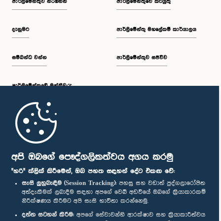
පාර්ලි‌මේන්තුව නරඹන්න
පාර්ලිමේන්තුවේ කටයුතු
දැනුමට
පාර්ලිමේන්තු මහලේකම් කාර්යාලය
සම්බන්ධ වන්න
පාර්ලිමේන්තුව සජීවීව
පාර්ලි‌මේන්තුවේ මන්ත්‍රීවරු
මුල් පිටුව
පාර්ලිමේන්තු ජංගම යෙදුම
අපි ඔබගේ පෞද්ගලිකත්වය අගය කරමු
"හරි" ක්ලික් කිරීමෙන්, ඔබ පහත සඳහන් දේට එකඟ වේ:
සැසි ලුහුබැඳීම (Session Tracking):
පහසු සහ වඩාත් පුද්ගලාරෝපිත
අත්දැකීමක් ලබාදීම සඳහා අපගේ වෙබ් අඩවියේ ඔබගේ ක්‍රියාකාරකම්
නිරීක්ෂණය කිරීමට අපි සැසි භාවිතා කරන්නෙමු.
අප හා සම්බන්ධ වී සිටින්න :
දත්ත සටහන් කිරීම:
අපගේ සේවාවන්හි ආරක්ෂාව සහ ක්‍රියාකාරීත්වය