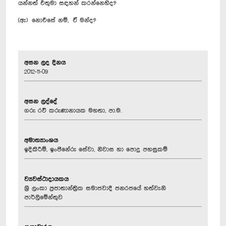
යන්නත් එතුමා සඳහන් කරන්නෙහිද?
(ඇ) නොඑසේ නම්, ඒ මන්ද?
අසන ලද දිනය
2012-11-09
අසන ලද්දේ
ගරු රවී කරුණානායක මහතා, පා.ම.
අමාත්‍යාංශය
ඉදිකිරීම්, ඉංජිනේරු සේවා, නිවාස හා පොදු පහසුකම්
ව්‍යවස්ථාදායකය
ශ්‍රී ලංකා ප්‍රජාතාන්ත්‍රික සමාජවාදී ජනරජයේ හත්වැනි
පාර්ලිමේන්තුව