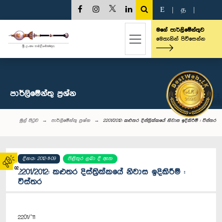
E
|
த
|
මගේ පාර්ලිමේන්තුව
මෙතැනින් පිවිසෙන්න
පාර්ලි‌මේන්තු‌ ප්‍රශ්න
මුල් පිටුව
පාර්ලි‌මේන්තු‌ ප්‍රශ්න
2201/2012: කළුතර දිස්ත්‍රික්කයේ නිවාස ඉදිකිරීම් : විස්තර
දිනය: 2012-11-09
පිළිතුර ලබා දී ඇත
02
2201/2012: කළුතර දිස්ත්‍රික්කයේ නිවාස ඉදිකිරීම් :
විස්තර
2201/’11