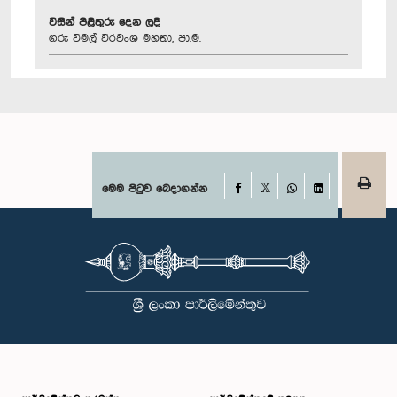
විසින් පිළිතුරු දෙන ලදී
ගරු විමල් වීරවංශ මහතා, පා.ම.
Facebook
මෙම පිටුව බෙදාගන්න
X
WhatsApp
LinkedIn