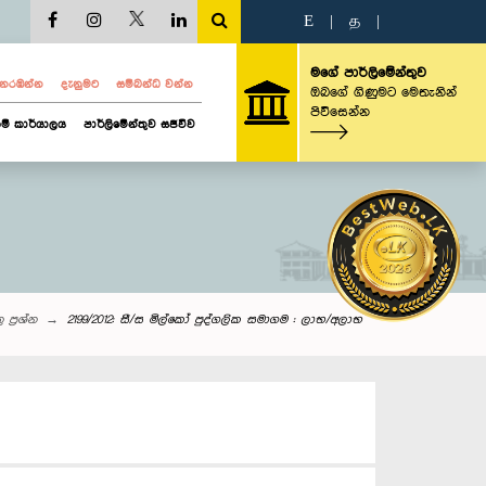
E
|
த
|
මගේ පාර්ලිමේන්තුව
ව නරඹන්න
දැනුමට
සම්බන්ධ වන්න
ඔබගේ ගිණුමට මෙතැනින්
පිවිසෙන්න
ම් කාර්යාලය
පාර්ලිමේන්තුව සජීවීව
‌ ප්‍රශ්න
2199/2012: සී/ස මිල‍්කෝ පුද්ගලික සමාගම : ලාභ/අලාභ