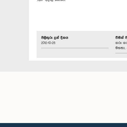
පිළිතුරු දුන් දිනය
විසින් 
2012-10-25
ගරු ගරු
මහතා, 