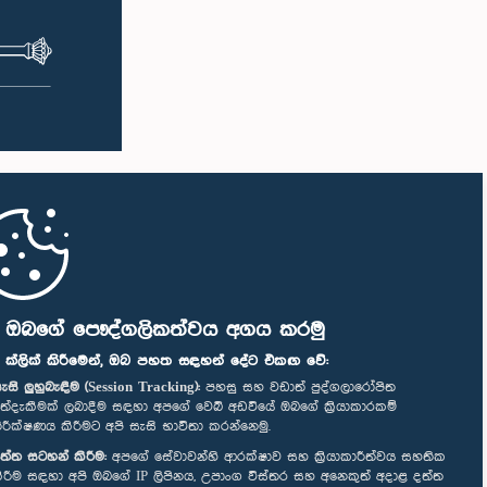
ි ඔබගේ පෞද්ගලිකත්වය අගය කරමු
" ක්ලික් කිරීමෙන්, ඔබ පහත සඳහන් දේට එකඟ වේ:
ැසි ලුහුබැඳීම (Session Tracking):
පහසු සහ වඩාත් පුද්ගලාරෝපිත
ත්දැකීමක් ලබාදීම සඳහා අපගේ වෙබ් අඩවියේ ඔබගේ ක්‍රියාකාරකම්
ිරීක්ෂණය කිරීමට අපි සැසි භාවිතා කරන්නෙමු.
ත්ත සටහන් කිරීම:
අපගේ සේවාවන්හි ආරක්ෂාව සහ ක්‍රියාකාරීත්වය සහතික
ිරීම සඳහා අපි ඔබගේ IP ලිපිනය, උපාංග විස්තර සහ අනෙකුත් අදාළ දත්ත