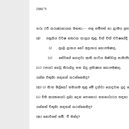
2199/’11
ගරු රවී කරුණානායක මහතා,— පශු සම්පත් හා ග්‍රාමීය ප්‍
(අ) පසුගිය වර්ෂ හතරක කාලය තුළ, එක් එක් වර්ෂයේදී ස
(i) ලැබූ ලාභය හෝ අලාභය කොපමණද;
(ii) සේවයේ යොදවා ඇති කාර්ය මණ්ඩල සාමාජිකයින්
(iii) රජයට ගෙවූ තීරුබදු සහ බදු ප්‍රමාණය කොපමණද;
යන්න එතුමා සඳහන් කරන්නෙහිද?
(ආ) (i) සී/ස මිල්කෝ සමාගම තුළ මේ දක්වා යොදවන ලද ග
(ii) එම ආයතනයට ලබා දෙන පොහොර සහනාධාරය සඳහා කරන
යන්නත් එතුමා සඳහන් කරන්නෙහිද?
(ඇ) නොඑසේ නම්, ඒ මන්ද?