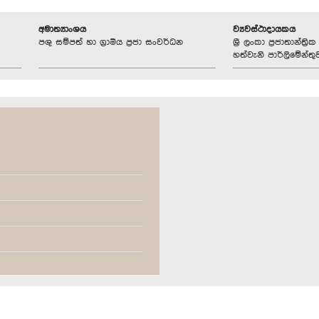
අමාත්‍යාංශය
ව්‍යවස්ථාදායකය
පශු සම්පත් හා ග්‍රාමීය ප්‍රජා සංවර්ධන
ශ්‍රී ලංකා ප්‍රජාතාන්ත
හත්වැනි පාර්ලිමේන්තු