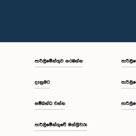
පාර්ලි‌මේන්තුව නරඹන්න
පාර්ලි
දැනුමට
පාර්ලි
සම්බන්ධ වන්න
පාර්ලි
පාර්ලි‌මේන්තුවේ මන්ත්‍රීවරු