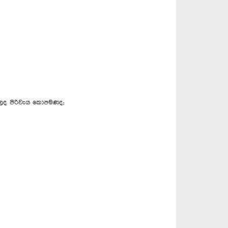
ලද පිරිවැය කොපමණද;