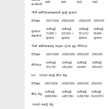
1483
1490
1523
1460
සංඛ්‍යාව
*එක් සේවකයෙකුගෙන් ලැබූ ලාභය
වර්ෂය
2007/2008
2008/2009
2009/2010
2010/2011
රුපියල්
රුපියල්
රුපියල්
රුපියල්
ලාභය/
70,309 /-
222,924 /-
197,472/-
56,981/ -
අලාභය
ලාභය
ලාභය
ලාභය
ලාභය
*එක් සේවකයෙකු සඳහා දරන ලද පිරිවැය
වර්ෂය
2007/2008
2008/2009
2009/2010
2010/2011
රුපියල්
රුපියල්
රුපියල්
රුපියල්
පිරිවැය
374,713/-
434,228/-
441,891/-
453,425/-
(iii) රජයට ගෙවූ තීරු බදු
වර්ෂය
2007/2008
2008/2009
2009/2010
2010/2011
රුපියල්
රුපියල්
රුපියල්
රුපියල්
තීරු බදු
9,635,008/-
4,951,756/-
14,318,789/-
10,410,370/-
රජයට ගෙවූ බදු