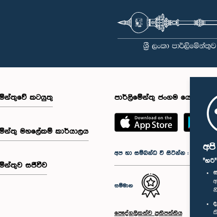
මේන්තුවේ කටයුතු
පාර්ලිමේන්තු ජංගම යෙදුම
මේන්තු මහලේකම් කාර්යාලය
අප
අප හා සම්බන්ධ වී සිටින්න :
"හරි
මේන්තුව සජීවීව
ස
අ
සම්මාන
න
ද
ක
පෞද්ගලිකත්ව ප්‍රතිපත්තිය