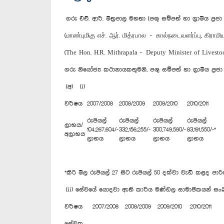
ගරු එච්. ආර්. මිත්‍රපාල මහතා (පශු සම්පත් හා ග්‍රාමීය ප්‍ර
(மாண்புமிகு எச். ஆர். மித்ரபால - கால்நடைவளர்ப்பு, கிரா
(The Hon. H.R. Mithrapala - Deputy Minister of Lives
ගරු නියෝජ්‍ය කථානායකතුමනි, පශු සම්පත් හා ග්‍රාමීය ප්‍ර
(අ) (i)
වර්ෂය
2007/2008
2008/2009
2009/2010
2010/2011
රුපියල්
රුපියල්
රුපියල්
රුපියල්
ලාභය/
104,267,604/-
332,156,255/-
300,749,590/-
83,191,550/-*
අලාභය
ලාභය
ලාභය
ලාභය
ලාභය
*කිරි මිල රුපියල් 27 සිට රුපියල් 50 දක්වා වැඩි කළද
(ii) සේවයේ යොදවා ඇති කාර්ය මණ්ඩල සාමාජිකයන් සංඛ්
වර්ෂය
2007/2008
2008/2009
2009/2010
2010/2011
සේවක