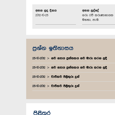
අසන ලද දිනය
අසන ලද්දේ
2012-10-25
ගරු රවී කරුණානායක
මහතා, පා.ම.
ප්‍රශ්න ඉතිහාසය
25-10-2012
නව න්‍යාය පුස්තකය නව මාරු කරන ලදී
25-10-2012
නව න්‍යාය පුස්තකය නව මාරු කරන ලදී
25-10-2012
වාචිකව පිළිතුරු දුන්
25-10-2012
වාචිකව පිළිතුරු දුන්
පිළිතුර