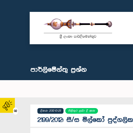
පාර්ලි‌මේන්තු‌ ප්‍රශ්න
දිනය: 2012-10-25
පිළිතුර ලබා දී ඇත
02
2199/2012: සී/ස මිල‍්කෝ පුද්