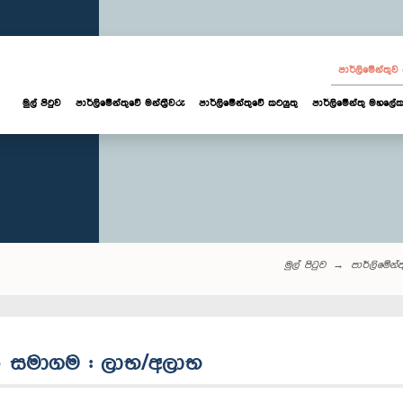
පාර්ලි‌මේන්තු
මුල් පිටුව
පාර්ලි‌මේන්තුවේ මන්ත්‍රීවරු
පාර්ලිමේන්තුවේ කටයුතු
පාර්ලිමේන්තු මහලේක
මුල් පිටුව
පාර්ලි‌මේන්තු
ගලික සමාගම : ලාභ/අලාභ