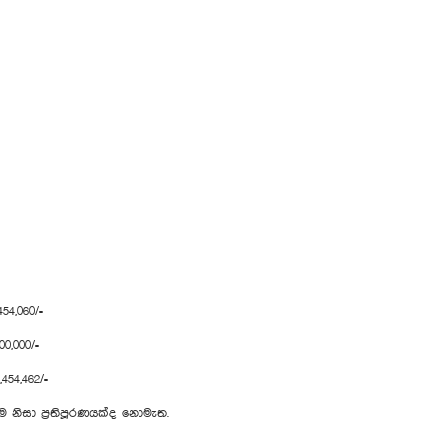
060/=
00/=
,462/=
ිසා ප්‍රතිපූරණයක්ද නොමැත.