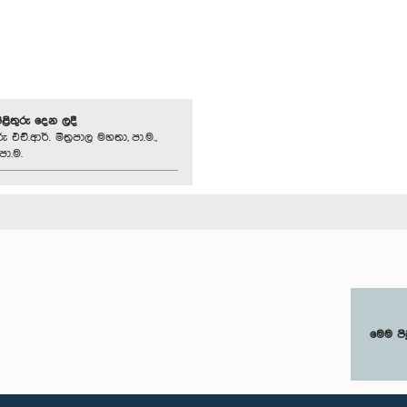
පිළිතුරු දෙන ලදී
 එච්.ආර්. මිත්‍රපාල මහතා, පා.ම.,
පා.ම.
මෙම පි