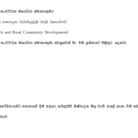
ජා සංවර්ධන නියෝජ්‍ය අමාත්‍යතුමා)
மிய சனசமூக அபிவிருத்தி பிரதி அமைச்சர்)
tock and Rural Community Development)
ජා සංවර්ධන නියෝජ්‍ය අමාත්‍යතුමා වෙනුවෙන් මා එම ප්‍රශ්නයට පිළිතුර දෙනවා.
 පාරිභෝගිකයන්ට සහනයක් දීම සඳහා හයිලයිඩ් නිෂ්පාදන මිල වැඩි කළේ නැත. එම හ
‍යාව