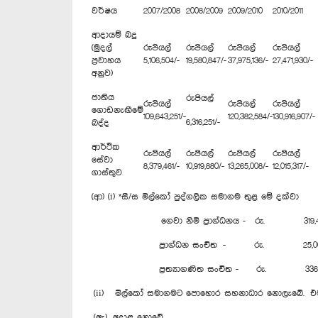
වර්ෂය
2007/2008
2008/2009
2009/2010
2010/2011
ආදායම් බදු
(මුදල්
රුපියල්
රුපියල්
රුපියල්
රුපියල්
ප්‍රවාහය
5,106,504/-
19,580,847/-
37,975,136/-
27,471,930/-
අනුව)
ජාතිය
රුපියල්
රුපියල්
රුපියල්
රුපියල්
ගොඩනැඟීමේ
109,643,251/-
120,382,584/-
130,916,907/-
6,316,251/-
බද්ද
ආර්ථික
රුපියල්
රුපියල්
රුපියල්
රුපියල්
සේවා
8,379,461/-
10,919,880/-
13,265,008/-
12,015,317/-
ගාස්තුව
(ආ) (i) *සී/ස මිල්කෝ පුද්ගලික සමාගම තුළ මේ දක්වා
ගෙවා නිමි ප්‍රාග්ධනය - රු. 319,454,
ප්‍රාග්ධන සංචිත - රු. 25,000,0
ප්‍රත්‍යාගණිත සංචිත - රු. 336,454
(ii) මිල්කෝ සමාගමට පොහොර සහනාධාර නොලැබේ. එම න
(ඇ) අදාළ නොවේ.