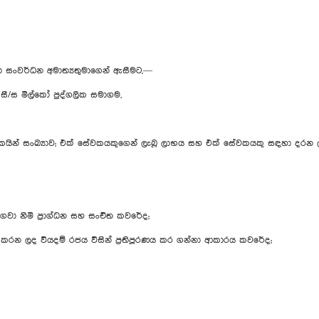
රජා සංවර්ධන අමාත්‍යතුමාගෙන් ඇසීමට,—
ී/ස මිල‍්කෝ පුද්ගලික සමාගම,
 සංඛ්‍යාව; එක් සේවකයකුගෙන් ලැබූ ලාභය සහ එක් සේවකයකු සඳහා දරන 
ෙවා නිමි ප්‍රාග්ධන සහ සංචිත කවරේද;
 ලද වියදම් රජය විසින් ප්‍රතිපූරණය කර ගන්නා ආකාරය කවරේද;