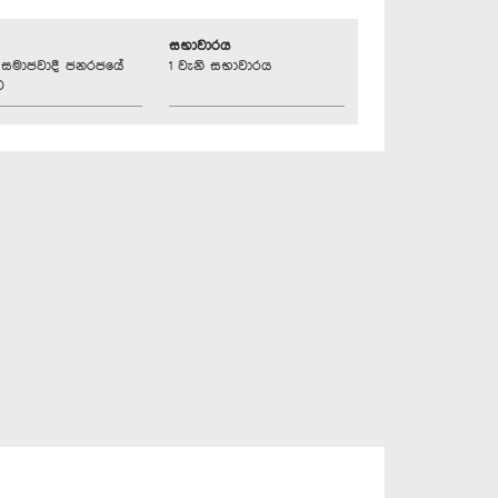
සභාවාරය
්‍රික සමාජවාදී ජනරජයේ
1 වැනි සභාවාරය
ව