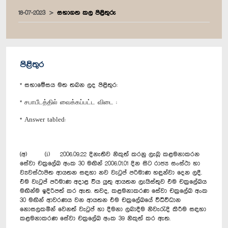
18-07-2023
සභාගත කල පිළිතුරු
පිළිතුර
* සභාමේසය මත තබන ලද පිළිතුර:
* சபாபீடத்தில் வைக்கப்பட்ட விடை :
* Answer tabled:
(අ) (i) 2006.09.22 දිනැතිව නිකුත් කරනු ලැබූ කළමනාකරන
සේවා චක්‍රලේඛ අංක 30 මඟින් 2006.01.01 දින සිට රාජ්‍ය සංස්ථා හා
ව්‍යවස්ථාපිත ආයතන සඳහා නව වැටුප් පරිමාණ හඳුන්වා දෙන ලදී.
එම වැටුප් පරිමාණ අදාළ විය යුතු ආයතන ලැයිස්තුව එම චක්‍රලේඛය
මඟින්ම ඉදිරිපත් කර ඇත. තවද, කළමනාකරණ සේවා චක්‍රලේඛ අංක
30 මඟින් ආවරණය වන ආයතන එම චක්‍රලේඛයේ විධිවිධාන
නොසලකමින් වෙනත් වැටුප් හා දීමනා ලබාදීම නිවැරැදි කිරීම සඳහා
කළමනාකරණ සේවා චක්‍රලේඛ අංක 39 නිකුත් කර ඇත.