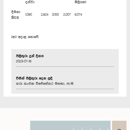
දක්වා
මිලියන)
දීමනා
1,090
2,824
3,153
2,007
9,074
මුදල
(ආ) අදාළ නොවේ.
පිළිතුරු දුන් දිනය
2023-07-18
විසින් පිළිතුරු දෙන ලදී
ගරු කංචන විජේසේකර මහතා, පා.ම.