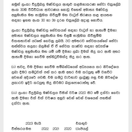
නමුත් ලංකා විදුලිබල මණ්ඩලය ඇතුළු කළමනාකරණ සේවා චක්‍රලේඛ
අංක 30හි විධිවිධාන ආවරණය නොවූ එහෙත් අමාත්‍ය මණ්ඩල
අනුමැතිය මත සාමුහික ගිවිසුම් මත වැටුප් තීරණය කළ ආයතන
සඳහා ඉහත අංක 30 හා 39 දරන චක්‍රලේඛ අදාළ නොවීය.
ලංකා විදුලිබල මණ්ඩල සේවකයන් සඳහා වැටුප් හා ඇතැම් දීමනා
අමාත්‍ය මණ්ඩලය අනුමැතිය මත එළඹි සාමූහික ගිවිසුම්හි
එකඟතාවන් යටතේ ගෙවනු ලබයි. ඊට අමතරව සේවකයන්ගේ සේවා
තත්ත්වය සලකා බලමින් ඒ ඒ සේවක කාණ්ඩ සඳහා අධ්‍යක්ෂ
මණ්ඩල අනුමැතිය මත යම් යම් දීමනා ලබා දීමක් සිදු කර ඇති අතර
ඇතැම් දීමනා ගෙවීම අත්හිටුවීමක්ද සිදු කර ඇත.
(ii) තවද, එම දීමනා ගෙවීම සම්බන්ධයෙන් අධ්‍යයනය කර නිර්දේශය
ලබා දීමට කමිටුවක් පත් කර ඇති අතර එහි කටයුතු මේ වනවිට
අවසන් අදියරේ පවතී. එම කමිටු වාර්තාව ලැබුණු පසු එහි නිර්දේශ
ප්‍රකාරව ඉදිරි කටයුතු සිදු කිරීමට බලාපොරොත්තු වේ.
(iii) ලංකා විදුලිබල මණ්ඩලය විසින් වර්ෂ 2020 සිට මේ දක්වා ගෙවා
ඇති දීමනා එක් එක් වර්ෂය අනුව වෙන් වෙන් වශයෙන් පහතින්
දක්වා ඇත.
2023 මැයි
එකතුව
විස්තරය
මස
2022
2021
2020
(රුපියල්