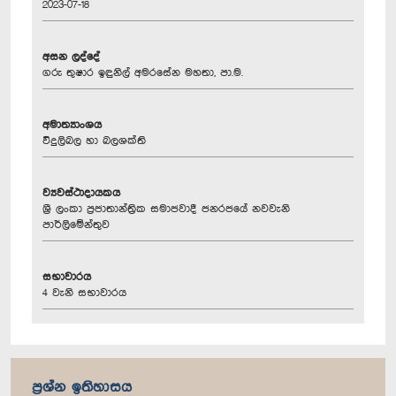
2023-07-18
අසන ලද්දේ
ගරු තුෂාර ඉඳුනිල් අමරසේන මහතා, පා.ම.
අමාත්‍යාංශය
විදුලිබල හා බලශක්ති
ව්‍යවස්ථාදායකය
ශ්‍රී ලංකා ප්‍රජාතාන්ත්‍රික සමාජවාදී ජනරජයේ නවවැනි
පාර්ලිමේන්තුව
සභාවාරය
4 වැනි සභාවාරය
ප්‍රශ්න ඉතිහාසය