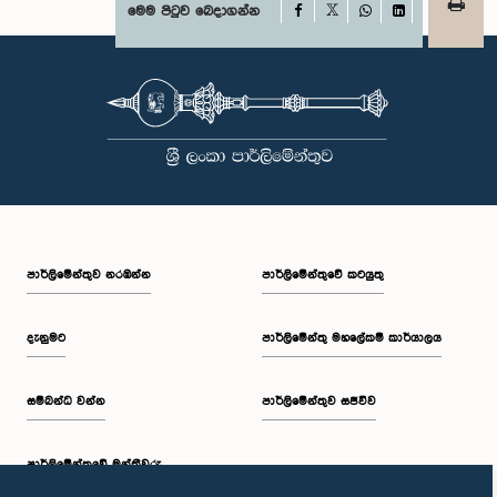
Facebook
මෙම පිටුව බෙදාගන්න
X
WhatsApp
LinkedIn
පාර්ලි‌මේන්තුව නරඹන්න
පාර්ලිමේන්තුවේ කටයුතු
දැනුමට
පාර්ලිමේන්තු මහලේකම් කාර්යාලය
සම්බන්ධ වන්න
පාර්ලිමේන්තුව සජීවීව
පාර්ලි‌මේන්තුවේ මන්ත්‍රීවරු