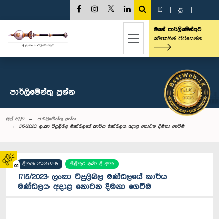
E
|
த
|
මගේ පාර්ලිමේන්තුව
මෙතැනින් පිවිසෙන්න
පාර්ලි‌මේන්තු‌ ප්‍රශ්න
මුල් පිටුව
පාර්ලි‌මේන්තු‌ ප්‍රශ්න
1715/2023: ලංකා විදුලිබල මණ්ඩලයේ කාර්ය මණ්ඩලය: අදාළ නොවන දීමනා ගෙවීම
දිනය: 2023-07-18
පිළිතුර ලබා දී ඇත
02
1715/2023: ලංකා විදුලිබල මණ්ඩලයේ කාර්ය
මණ්ඩලය: අදාළ නොවන දීමනා ගෙවීම