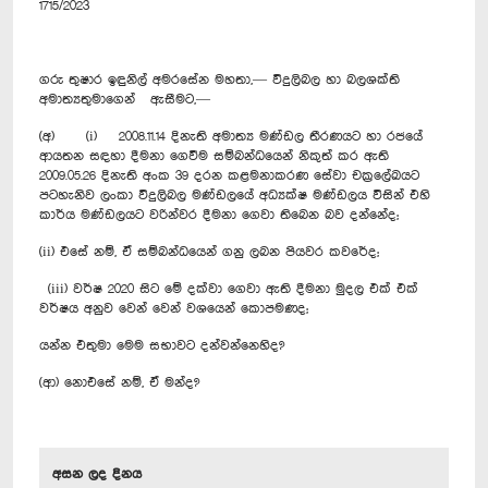
1715/2023
ගරු තුෂාර ඉඳුනිල් අමරසේන මහතා,— විදුලිබල හා බලශක්ති
අමාත්‍යතුමාගෙන් ඇසීමට,—
(අ) (i) 2008.11.14 දිනැති අමාත්‍ය මණ්ඩල තීරණයට හා රජයේ
ආයතන සඳහා දීමනා ගෙවීම සම්බන්ධයෙන් නිකුත් කර ඇති
2009.05.26 දිනැති අංක 39 දරන කළමනාකරණ සේවා චක්‍රලේඛයට
පටහැනිව ලංකා විදුලිබල මණ්ඩලයේ අධ්‍යක්ෂ මණ්ඩලය විසින් එහි
කාර්ය මණ්ඩලයට වරින්වර දීමනා ගෙවා තිබෙන බව දන්නේද;
(ii) එසේ නම්, ඒ සම්බන්ධයෙන් ගනු ලබන පියවර කවරේද;
(iii) වර්ෂ 2020 සිට මේ දක්වා ගෙවා ඇති දීමනා මුදල එක් එක්
වර්ෂය අනුව වෙන් වෙන් වශයෙන් කොපමණද;
යන්න එතුමා මෙම සභාවට දන්වන්නෙහිද?
(ආ) නොඑසේ නම්, ඒ මන්ද?
අසන ලද දිනය