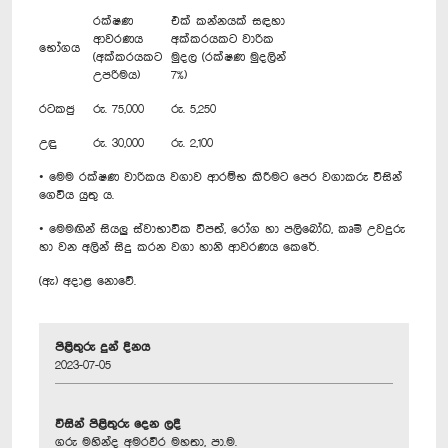
රක්ෂණ
එක් කන්නයක් සඳහා
ආවරණය
අක්කරයකට වාරික
භෝගය
(අක්කරයකට
මුදල (රක්ෂණ මුදලින්
උපරිමය)
7%)
රටකජු
රු. 75,000
රු. 5,250
උඳු
රු. 30,000
රු. 2,100
• මෙම රක්ෂණ වාරිකය වගාව ආරම්භ කිරීමට පෙර වගාකරු විසින්
ගෙවිය යුතු ය.
• මෙමඟින් සියලු ස්වාභාවික විපත්, රෝග හා පලිබෝධ, කෘමි උවදුරු
හා වන අලින් සිදු කරන වගා හානි ආවරණය කෙරේ.
(ඇ) අදාළ නොවේ.
පිළිතුරු දුන් දිනය
2023-07-05
විසින් පිළිතුරු දෙන ලදී
ගරු මහින්ද අමරවීර මහතා, පා.ම.