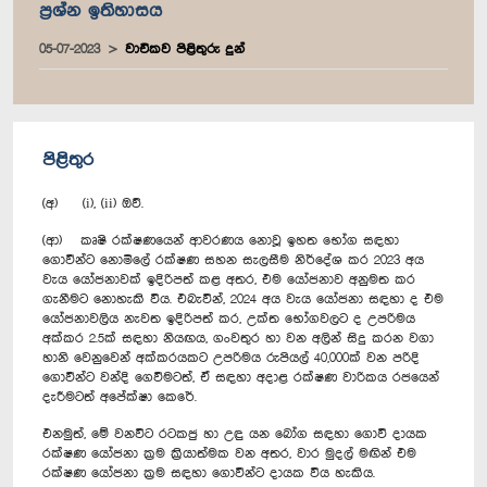
ප්‍රශ්න ඉතිහාසය
05-07-2023
වාචිකව පිළිතුරු දුන්
පිළිතුර
(අ) (i), (ii) ඔව්.
(ආ) කෘෂි රක්ෂණයෙන් ආවරණය නොවූ ඉහත භෝග සඳහා
ගොවීන්ට නොමිලේ රක්ෂණ සහන සැලසීම නිර්දේශ කර 2023 අය
වැය යෝජනාවක් ඉදිරිපත් කළ අතර, එම යෝජනාව අනුමත කර
ගැනීමට නොහැකි විය. එබැවින්, 2024 අය වැය යෝජනා සඳහා ද එම
යෝජනාවලිය නැවත ඉදිරිපත් කර, උක්ත භෝගවලට ද උපරිමය
අක්කර 2.5ක් සඳහා නියඟය, ගංවතුර හා වන අලින් සිදු කරන වගා
හානි වෙනුවෙන් අක්කරයකට උපරිමය රුපියල් 40,000ක් වන පරිදි
ගොවීන්ට වන්දි ගෙවීමටත්, ඒ සඳහා අදාළ රක්ෂණ වාරිකය රජයෙන්
දැරීමටත් අපේක්ෂා කෙරේ.
එනමුත්, මේ වනවිට රටකජු හා උඳු යන බෝග සඳහා ගොවි දායක
රක්ෂණ යෝජනා ක්‍රම ක්‍රියාත්මක වන අතර, වාර මුදල් මඟින් එම
රක්ෂණ යෝජනා ක්‍රම සඳහා ගොවීන්ට දායක විය හැකිය.