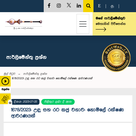
E
|
த
|
මගේ පාර්ලිමේන්තුව
මෙතැනින් පිවිසෙන්න
පාර්ලි‌මේන්තු‌ ප්‍රශ්න
මුල් පිටුව
පාර්ලි‌මේන්තු‌ ප්‍රශ්න
1678/2023: උඳු සහ රට කජු වගාව: නොමිලේ රක්ෂණ ආවරණයක්
බලන්න
දිනය: 2023-07-05
පිළිතුර ලබා දී ඇත
02
1678/2023: උඳු සහ රට කජු වගාව: නොමිලේ රක්ෂණ
ආවරණයක්