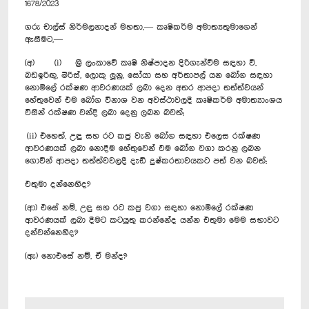
1678/2023
ගරු චාල්ස් නිර්මලනාදන් මහතා,— කෘෂිකර්ම අමාත්‍යතුමාගෙන්
ඇසීමට,—
(අ) (i) ශ්‍රී ලංකාවේ කෘෂි නිෂ්පාදන දිරිගැන්වීම සඳහා වී,
බඩඉරිඟු, මිරිස්, ලොකු ලූනු, සෝයා සහ අර්තාපල් යන බෝග සඳහා
නොමිලේ රක්ෂණ ආවරණයක් ලබා දෙන අතර ආපදා තත්ත්වයන්
හේතුවෙන් එම බෝග විනාශ වන අවස්ථාවලදී කෘෂිකර්ම අමාත්‍යාංශය
විසින් රක්ෂණ වන්දි ලබා දෙනු ලබන බවත්;
(ii) එහෙත්, උඳු සහ රට කජු වැනි බෝග සඳහා එලෙස රක්ෂණ
ආවරණයක් ලබා නොදීම හේතුවෙන් එම බෝග වගා කරනු ලබන
ගොවීන් ආපදා තත්ත්වවලදී දැඩි දුෂ්කරතාවයකට පත් වන බවත්;
එතුමා දන්නෙහිද?
(ආ) එසේ නම්, උඳු සහ රට කජු වගා සඳහා නොමිලේ රක්ෂණ
ආවරණයක් ලබා දීමට කටයුතු කරන්නේද යන්න එතුමා මෙම සභාවට
දන්වන්නෙහිද?
(ඇ) නොඑසේ නම්, ඒ මන්ද?