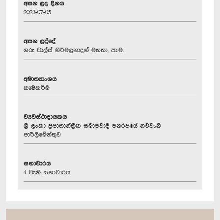
අසන ලද දිනය
2023-07-05
අසන ලද්දේ
ගරු චාල්ස් නිර්මලනාදන් මහතා, පා.ම.
අමාත්‍යාංශය
කෘෂිකර්ම
ව්‍යවස්ථාදායකය
ශ්‍රී ලංකා ප්‍රජාතාන්ත්‍රික සමාජවාදී ජනරජයේ නවවැනි
පාර්ලිමේන්තුව
සභාවාරය
4 වැනි සභාවාරය