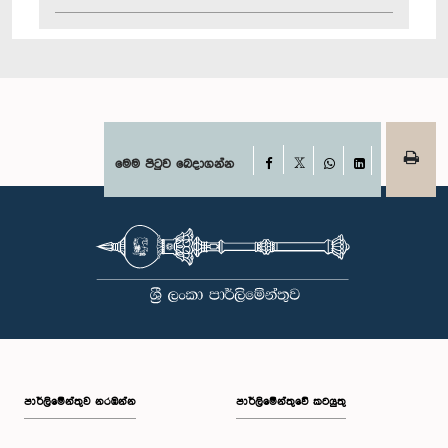
Facebook
මෙම පිටුව බෙදාගන්න
X
WhatsApp
LinkedIn
පාර්ලි‌මේන්තුව නරඹන්න
පාර්ලිමේන්තුවේ කටයුතු