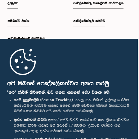
දැනුමට
පාර්ලිමේන්තු මහලේකම් කාර්යාලය
සම්බන්ධ වන්න
පාර්ලිමේන්තුව සජීවීව
පාර්ලි‌මේන්තුවේ මන්ත්‍රීවරු
මුල් පිටුව
පාර්ලිමේන්තු ජංගම යෙදුම
අපි ඔබගේ පෞද්ගලිකත්වය අගය කරමු
"හරි" ක්ලික් කිරීමෙන්, ඔබ පහත සඳහන් දේට එකඟ වේ:
සැසි ලුහුබැඳීම (Session Tracking):
පහසු සහ වඩාත් පුද්ගලාරෝපිත
අත්දැකීමක් ලබාදීම සඳහා අපගේ වෙබ් අඩවියේ ඔබගේ ක්‍රියාකාරකම්
නිරීක්ෂණය කිරීමට අපි සැසි භාවිතා කරන්නෙමු.
අප හා සම්බන්ධ වී සිටින්න :
දත්ත සටහන් කිරීම:
අපගේ සේවාවන්හි ආරක්ෂාව සහ ක්‍රියාකාරීත්වය
සහතික කිරීම සඳහා අපි ඔබගේ IP ලිපිනය, උපාංග විස්තර සහ
අනෙකුත් අදාළ දත්ත සටහන් කරගන්නෙමු.
සම්මාන