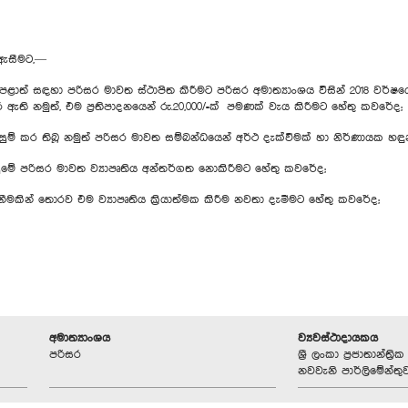
 ඇසීමට,—
 සඳහා පරිසර මාවත ස්ථාපිත කිරීමට පරිසර අමාත්‍යාංශය විසින් 2018 වර්ෂයේදී 
ඇති නමුත්, එම ප්‍රතිපාදනයෙන් රු.20,000/=ක් පමණක් වැය කිරීමට හේතු කවරේද;
සැලසුම් කර තිබූ නමුත් පරිසර මාවත සම්බන්ධයෙන් අර්ථ දැක්වීමක් හා නිර්ණායක හඳ
ලසුමේ පරිසර මාවත ව්‍යාපෘතිය අන්තර්ගත නොකිරීමට හේතු කවරේද;
නීමකින් තොරව එම ව්‍යාපෘතිය ක්‍රියාත්මක කිරීම නවතා දැමීමට හේතු කවරේද;
අමාත්‍යාංශය
ව්‍යවස්ථාදායකය
පරිසර
ශ්‍රී ලංකා ප්‍රජාතාන්ත
නවවැනි පාර්ලිමේන්තු