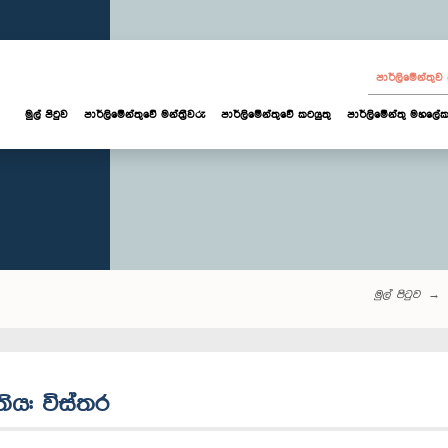
පාර්ලි‌මේන්තු
මුල් පිටුව
පාර්ලි‌මේන්තුවේ මන්ත්‍රීවරු
පාර්ලිමේන්තුවේ කටයුතු
පාර්ලිමේන්තු මහලේක
මුල් පිටුව
තිය: විස්තර