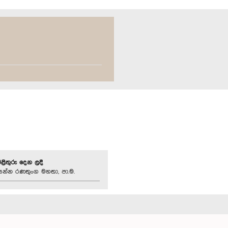
පිළිතුරු දෙන ලදී
‍රසන්න රණතුංග මහතා, පා.ම.