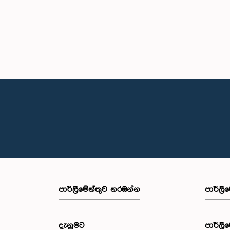
පාර්ලි‌මේන්තුව නරඹන්න
පාර්ලි
දැනුමට
පාර්ලි