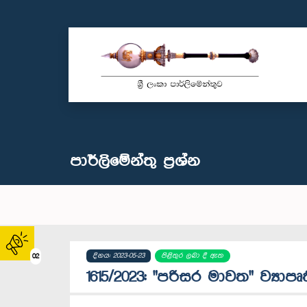
පාර්ලි‌මේන්තු‌ ප්‍රශ්න
දිනය: 2023-05-23
පිළිතුර ලබා දී ඇත
02
1615/2023: "පරිසර මාවත" ව්‍යාපෘ