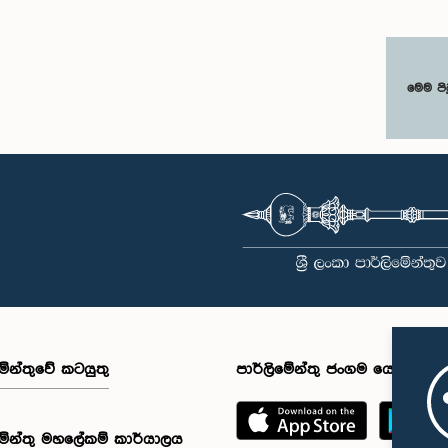
මෙම පි
මේන්තුවේ කටයුතු
පාර්ලිමේන්තු ජංගම යෙදුම
මේන්තු මහලේකම් කාර්යාලය