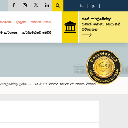
E
|
த
|
මගේ පාර්ලිමේන්තුව
ව නරඹන්න
දැනුමට
සම්බන්ධ වන්න
ඔබගේ ගිණුමට මෙතැනින්
පිවිසෙන්න
ම් කාර්යාලය
පාර්ලිමේන්තුව සජීවීව
පාර්ලි‌මේන්තු‌ ප්‍රශ්න
1615/2023: "පරිසර මාවත" ව්‍යාපෘතිය: විස්තර