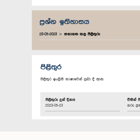
ප්‍රශ්න ඉතිහාසය
23-05-2023
සභාගත කල පිළිතුරු
පිළිතුර
පිළිතුර ඉංග්‍රීසි භාෂාවෙන් ලබා දී ඇත.
පිළිතුරු දුන් දිනය
විසින් 
2023-05-23
ගරු ප්