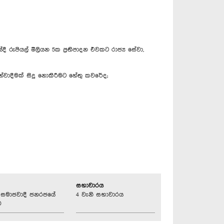
රුපියල් මිලියන 5ක ප්‍රතිපාදන එවකට රාජ්‍ය සේවා,
ුන්වාදීමක් සිදු නොකිරීමට හේතු කවරේද;
සභාවාරය
්‍රික සමාජවාදී ජනරජයේ
4 වැනි සභාවාරය
ව