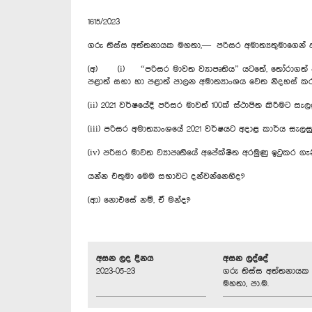
1615/2023
ගරු තිස්ස අත්තනායක මහතා,— පරිසර අමාත්‍යතුමාගෙන්
(අ) (i) “පරිසර මාවත ව්‍යාපෘතිය” යටතේ, තෝරාගත් පළාත්
පළාත් සභා හා පළාත් පාලන අමාත්‍යාංශය වෙත නිදහස් කර 
(ii) 2021 වර්ෂයේදී පරිසර මාවත් 100ක් ස්ථාපිත කිරීමට 
(iii) පරිසර අමාත්‍යාංශයේ 2021 වර්ෂයට අදාළ කාර්ය සැ
(iv) පරිසර මාවත ව්‍යාපෘතියේ අපේක්ෂිත අරමුණු ඉටුකර ගැ
යන්න එතුමා මෙම සභාවට දන්වන්නෙහිද?
(ආ) නොඑසේ නම්, ඒ මන්ද?
අසන ලද දිනය
අසන ලද්දේ
2023-05-23
ගරු තිස්ස අත්තනායක
මහතා, පා.ම.