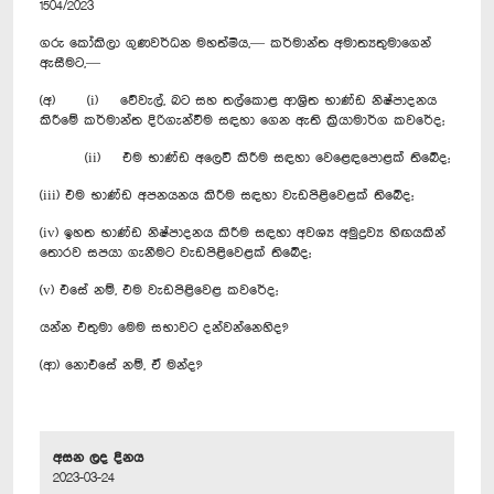
1504/2023
ගරු කෝකිලා ගුණවර්ධන මහත්මිය,— කර්මාන්ත අමාත්‍යතුමාගෙන්
ඇසීමට,—
(අ) (i) වේවැල්, බට සහ තල්කොළ ආශ්‍රිත භාණ්ඩ නිෂ්පාදනය
කිරීමේ කර්මාන්ත දිරිගැන්වීම සඳහා ගෙන ඇති ක්‍රියාමාර්ග කවරේද;
(ii) එම භාණ්ඩ අලෙවි කිරීම සඳහා වෙළෙඳපොළක් තිබේද;
(iii) එම භාණ්ඩ අපනයනය කිරීම සඳහා වැඩපිළිවෙළක් තිබේද;
(iv) ඉහත භාණ්ඩ නිෂ්පාදනය කිරීම සඳහා අවශ්‍ය අමුද්‍රව්‍ය හිඟයකින්
තොරව සපයා ගැනීමට වැඩපිළිවෙළක් තිබේද;
(v) එසේ නම්, එම වැඩපිළිවෙළ කවරේද;
යන්න එතුමා මෙම සභාවට දන්වන්නෙහිද?
(ආ) නොඑසේ නම්, ඒ මන්ද?
අසන ලද දිනය
2023-03-24