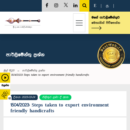
E
|
த
|
මගේ පාර්ලිමේන්තුව
මෙතැනින් පිවිසෙන්න
පාර්ලි‌මේන්තු‌ ප්‍රශ්න
මුල් පිටුව
පාර්ලි‌මේන්තු‌ ප්‍රශ්න
1504/2023: Steps taken to export environment friendly handicrafts
බලන්න
දිනය: 2023-03-24
පිළිතුර ලබා දී ඇත
02
1504/2023: Steps taken to export environment
friendly handicrafts