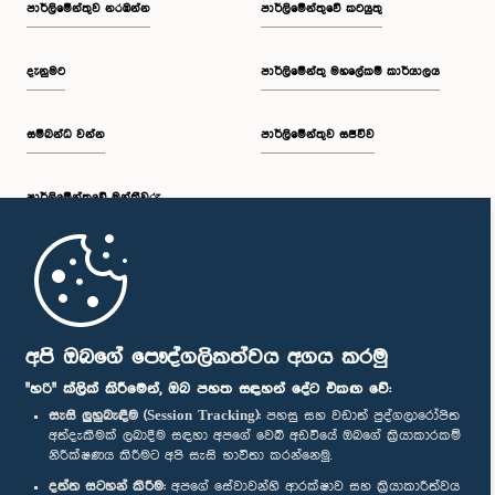
පාර්ලි‌මේන්තුව නරඹන්න
පාර්ලිමේන්තුවේ කටයුතු
දැනුමට
පාර්ලිමේන්තු මහලේකම් කාර්යාලය
සම්බන්ධ වන්න
පාර්ලිමේන්තුව සජීවීව
පාර්ලි‌මේන්තුවේ මන්ත්‍රීවරු
මුල් පිටුව
පාර්ලිමේන්තු ජංගම යෙදුම
අපි ඔබගේ පෞද්ගලිකත්වය අගය කරමු
"හරි" ක්ලික් කිරීමෙන්, ඔබ පහත සඳහන් දේට එකඟ වේ:
සැසි ලුහුබැඳීම (Session Tracking):
පහසු සහ වඩාත් පුද්ගලාරෝපිත
අත්දැකීමක් ලබාදීම සඳහා අපගේ වෙබ් අඩවියේ ඔබගේ ක්‍රියාකාරකම්
නිරීක්ෂණය කිරීමට අපි සැසි භාවිතා කරන්නෙමු.
අප හා සම්බන්ධ වී සිටින්න :
දත්ත සටහන් කිරීම:
අපගේ සේවාවන්හි ආරක්ෂාව සහ ක්‍රියාකාරීත්වය