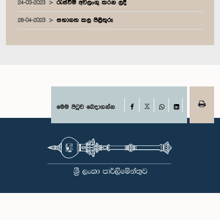
24-03-2023
රැස්වීම් අවලංගු කරන ලදී
28-04-2023
සභාගත කල පිළිතුරු
Facebook
මෙම පිටුව බෙදාගන්න
X
WhatsApp
LinkedIn