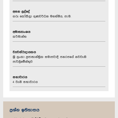
අසන ලද්දේ
ගරු කෝකිලා ගුණවර්ධන මහත්මිය, පා.ම.
අමාත්‍යාංශය
කර්මාන්ත
ව්‍යවස්ථාදායකය
ශ්‍රී ලංකා ප්‍රජාතාන්ත්‍රික සමාජවාදී ජනරජයේ නවවැනි
පාර්ලිමේන්තුව
සභාවාරය
4 වැනි සභාවාරය
ප්‍රශ්න ඉතිහාසය