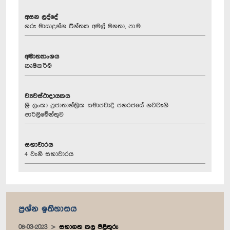
අසන ලද්දේ
ගරු මායාදුන්න චින්තක අමල් මහතා, පා.ම.
අමාත්‍යාංශය
කෘෂිකර්ම
ව්‍යවස්ථාදායකය
ශ්‍රී ලංකා ප්‍රජාතාන්ත්‍රික සමාජවාදී ජනරජයේ නවවැනි
පාර්ලිමේන්තුව
සභාවාරය
4 වැනි සභාවාරය
ප්‍රශ්න ඉතිහාසය
08-03-2023
සභාගත කල පිළිතුරු