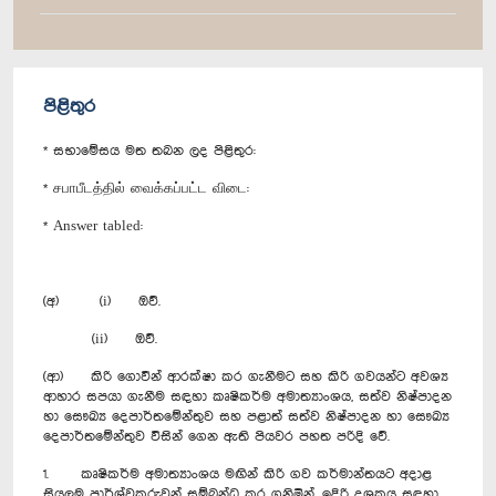
පිළිතුර
* සභාමේසය මත තබන ලද පිළිතුර:
* சபாபீடத்தில் வைக்கப்பட்ட விடை:
* Answer tabled:
(අ) (i) ඔව්.
(ii) ඔව්.
(ආ) කිරි ගොවීන් ආරක්ෂා කර ගැනීමට සහ කිරි ගවයන්ට අවශ්‍ය
ආහාර සපයා ගැනීම සඳහා කෘෂිකර්ම අමාත්‍යාංශය, සත්ව නිෂ්පාදන
හා සෞඛ්‍ය දෙපාර්තමේන්තුව සහ පළාත් සත්ව නිෂ්පාදන හා සෞඛ්‍ය
දෙපාර්තමේන්තුව විසින් ගෙන ඇති පියවර පහත පරිදි වේ.‍
1. කෘෂිකර්ම අමාත්‍යාංශය මඟින් කිරි ගව කර්මාන්තයට අදාළ
සියලුම පාර්ශ්වකරුවන් සම්බන්ධ කර ගනිමින්, ඉදිරි දශකය සඳහා