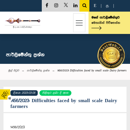
E
|
த
|
මගේ පාර්ලිමේන්තුව
මෙතැනින් පිවිසෙන්න
පාර්ලි‌මේන්තු‌ ප්‍රශ්න
මුල් පිටුව
පාර්ලි‌මේන්තු‌ ප්‍රශ්න
1456/2023: Difficulties faced by small scale Dairy farmers
දිනය: 2023-03-08
පිළිතුර ලබා දී ඇත
02
1456/2023: Difficulties faced by small scale Dairy
farmers
1456/2023