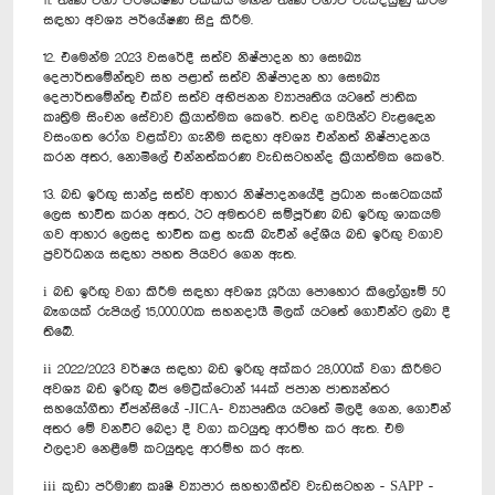
11. තෘණ වගා පර්යේෂණ ඒකකය මඟින් තෘණ වගාව වැඩිදියුණු කිරීම
සඳහා අවශ්‍ය පර්යේෂණ සිදු කිරීම.‍
12. එමෙන්ම 2023 වසරේදී සත්ව නිෂ්පාදන හා සෞඛ්‍ය
දෙපාර්තමේන්තුව සහ පළාත් සත්ව නිෂ්පාදන හා සෞඛ්‍ය
දෙපාර්තමේන්තු එක්ව සත්ව අභිජනන ව්‍යාපෘතිය යටතේ ජාතික
කෘත්‍රිම සිංචන සේවාව ක්‍රියාත්මක කෙරේ. තවද ගවයින්ට වැළ‍ඳෙන
වසංගත රෝග වළක්වා ගැනීම සඳහා අවශ්‍ය එන්නත් නිෂ්පාදනය
කරන අතර, නොමිලේ එන්නත්කරණ වැඩසටහන්ද ක්‍රියාත්මක කෙරේ.
13. බඩ ඉරිඟු සාන්ද්‍ර සත්ව ආහාර නිෂ්පාදනයේදී ප්‍රධාන සංඝටකයක්
ලෙස භාවිත කරන අතර, ඊට අමතරව සම්පූර්ණ බඩ ඉරිඟු ශාකයම
ගව ආහාර ලෙසද භාවිත කළ හැකි බැවින් දේශීය බඩ ඉරිඟු වගාව
ප්‍රවර්ධනය සඳහා පහත පියවර ගෙන ඇත.
i බඩ ඉරිඟු වගා කිරීම සඳහා අවශ්‍ය යූරියා පොහොර කිලෝග්‍රෑම් 50
බෑගයක් රුපියල් 15,000.00ක සහනදායී මිලක් යටතේ ගොවීන්ට ලබා දී
තිබේ.‍
ii 2022/2023 වර්ෂය සඳහා බඩ ඉරිඟු අක්කර 28,000ක් වගා කිරීමට
අවශ්‍ය බඩ ඉරිඟු බීජ මෙට්‍රික්ටොන් 144ක් ජපාන ජාත්‍යන්තර
සහයෝගීතා ඒජන්සියේ -JICA- ව්‍යාපෘතිය යටතේ මිලදී ගෙන, ගොවීන්
අතර මේ වනවිට බෙදා දී වගා කටයුතු ආරම්භ කර ඇත‍. එම
ඵලදාව නෙළීමේ කටයුතුද ආරම්භ කර ඇත‍.
iii කුඩා පරිමාණ කෘෂි ව්‍යාපාර සහභාගීත්ව වැඩසටහන - SAPP -