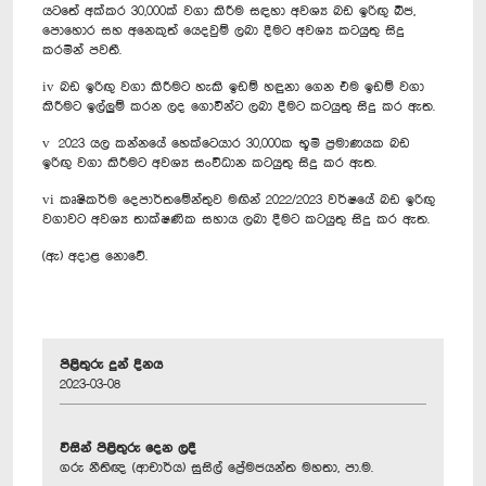
යටතේ අක්කර 30,000ක් වගා කිරීම සඳහා අවශ්‍ය බඩ ඉරිඟු බීජ,
පොහොර සහ ‍අනෙකුත් යෙදවුම් ලබා දීමට අවශ්‍ය කටයුතු සිදු
කරමින් පවතී.
iv බඩ ඉරිඟු වගා කිරීමට හැකි ඉඩම් හඳුනා ගෙන එම ඉඩම් වගා
කිරීමට ඉල්ලුම් කරන ලද ගොවීන්‍ට ලබා දීමට කටයුතු සිදු කර ඇත.
v 2023 යල කන්නයේ හෙක්ටෙයාර 30,000ක භූමි ප්‍රමාණයක බඩ
ඉරිඟු වගා කිරීමට අවශ්‍ය සංවිධාන කටයුතු සිදු කර ඇත.
vi කෘෂිකර්ම දෙපාර්තමේන්තුව මඟින් 2022/2023 වර්ෂයේ බඩ ඉරිඟු
වගාවට අවශ්‍ය තාක්ෂණික සහාය ලබා දීමට කටයුතු සිදු කර ඇත.
(ඇ) අදාළ නොවේ.
පිළිතුරු දුන් දිනය
2023-03-08
විසින් පිළිතුරු දෙන ලදී
ගරු නීතිඥ (ආචාර්ය) සුසිල් ප්‍රේමජයන්ත මහතා, පා.ම.