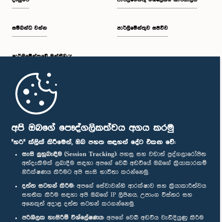
දැනුමට
පාර්ලිමේන්තු මහලේකම් කාර්යාලය
සම්බන්ධ වන්න
පාර්ලිමේන්තුව සජීවීව
පාර්ලි‌මේන්තුවේ මන්ත්‍රීවරු
මුල් පිටුව
පාර්ලිමේන්තු ජංගම යෙදුම
අපි ඔබගේ පෞද්ගලිකත්වය අගය කරමු
"හරි" ක්ලික් කිරීමෙන්, ඔබ පහත සඳහන් දේට එකඟ වේ:
සැසි ලුහුබැඳීම (Session Tracking):
පහසු සහ වඩාත් පුද්ගලාරෝපිත
අත්දැකීමක් ලබාදීම සඳහා අපගේ වෙබ් අඩවියේ ඔබගේ ක්‍රියාකාරකම්
නිරීක්ෂණය කිරීමට අපි සැසි භාවිතා කරන්නෙමු.
අප හා සම්බන්ධ වී සිටින්න :
දත්ත සටහන් කිරීම:
අපගේ සේවාවන්හි ආරක්ෂාව සහ ක්‍රියාකාරීත්වය
සහතික කිරීම සඳහා අපි ඔබගේ IP ලිපිනය, උපාංග විස්තර සහ
අනෙකුත් අදාළ දත්ත සටහන් කරගන්නෙමු.
සම්මාන
පරිශීලක හැසිරීම් විශ්ලේෂණය:
අපගේ වෙබ් අඩවිය වැඩිදියුණු කිරීම