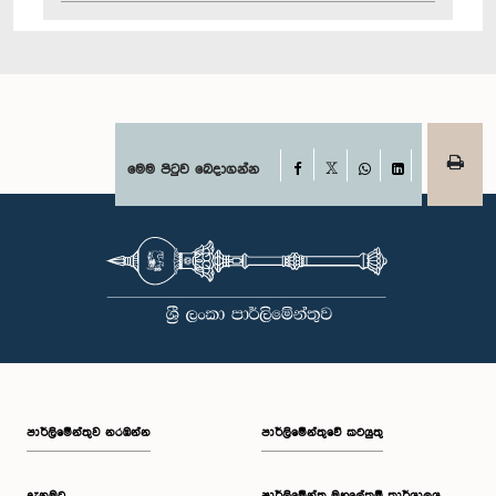
Facebook
මෙම පිටුව බෙදාගන්න
X
WhatsApp
LinkedIn
පාර්ලි‌මේන්තුව නරඹන්න
පාර්ලිමේන්තුවේ කටයුතු