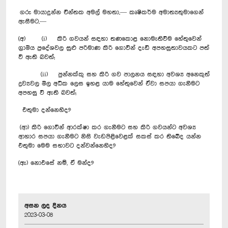
ගරු මායාදුන්න චින්තක අමල් මහතා,— කෘෂිකර්ම අමාත්‍යතුමාගෙන්
ඇසීමට,—
(අ) (i) කිරි ගවයන් සඳහා තණකොළ නොමැතිවීම හේතුවෙන්
ග්‍රාමීය ප්‍රදේශවල සුළු පරිමාණ කිරි ගොවීන් දැඩි අපහසුතාවයකට පත්
වී ඇති බවත්;
(ii) පුන්නක්කු සහ කිරි ගව පාලනය සඳහා අවශ්‍ය අනෙකුත්
ද්‍රව්‍යවල මිල අධික ලෙස ඉහළ යාම හේතුවෙන් ඒවා සපයා ගැනීමට
අපහසු වී ඇති බවත්;
එතුමා දන්නෙහිද?
(ආ) කිරි ගොවීන් ආරක්ෂා කර ගැනීමට සහ කිරි ගවයන්ට අවශ්‍ය
ආහාර සපයා ගැනීමට නිසි වැඩපිළිවෙළක් සකස් කර තිබේද යන්න
එතුමා මෙම සභාවට දන්වන්නෙහිද?
(ඇ) නොඑසේ නම්, ඒ මන්ද?
අසන ලද දිනය
2023-03-08