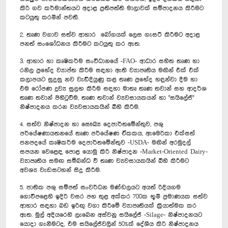
කිරි ගව කර්මාන්තයට අදාළ ප්‍රතිපත්ති මාලාවක් සම්පාදනය කිරීමට
කටයුතු කරමින් පවතී.
2. තෘණ වගාව සත්ව ආහාර ‍‍ බෝගයක් ලෙස ගැසට් කිරීමට අදාළ
පනත් සංශෝධනය කිරීමට කටයුතු කර ඇත.‍
3. ආහාර හා කෘෂිකර්ම සංවිධානයේ -FAO- ආධාර සහිත තෘණ හා
රනිල ප්‍රභේද ව්‍යාප්ත කිරීම සඳහා ඇති ව්‍යාපෘතිය මඟින් එක් එක්
කලාපයට සුදුසු නව වැඩිදියුණු කළ තෘණ ප්‍රභේද හඳුන්වා දීම හා
එම රෝපණ ද්‍රව්‍ය සුලභ කිරීම සඳහා මාතෘ තෘණ තවාන් සහ ආදර්ශ
තෘණ තවාන් පිහිටුවීම, තෘණ තවාන් ව්‍යවසායකයන් හා "සයිලේජ්"
නිෂ්පාදනය කරන ව්‍යවසායකයින් බිහි කිරීම.
4. සත්ව නිෂ්පාදන හා සෞඛ්‍ය දෙපාර්තමේන්තුව, පශු
පර්යේෂණායතනයේ තෘණ පර්යේෂණ ඒකකය, ඇමෙරිකා එක්සත්
ජනපදයේ කෘෂිකර්ම දෙපාර්තමේන්තුව -USDA- මඟින් අරමුදල්
සපයන වෙළෙඳ පොළ යොමු කිරි නිෂ්පාදන -Market-Oriented Dairy-
ව්‍යාපෘතිය සමඟ සම්බන්ධ වී තෘණ ව්‍යවසායකයින් බිහි කිරීමට
අවශ්‍ය වැඩසටහන් සිදු කිරීම.
5. ජාතික පශු සම්පත් සංවර්ධන මණ්ඩලයට අයත් රිදියගම
ගොවිපළෙහි ඉදිරි වසර පහ තුළ අක්කර 700ක භූමි ප්‍රමාණයක සත්ව
ආහාර සඳහා‍ බඩ ඉරිඟු වගා කිරීමේ ව්‍යාපෘතියක් ක්‍රියාත්මක කර
ඇත. මුල් අදියරෙහි ලැබෙන අස්වනු සයිලේජ් -Silage- නිෂ්පාදනයට
යොදා ගැනීමටද, එම සයිලේජ්වලින් 50%ක් දේශීය කිරි නිෂ්පාදනය