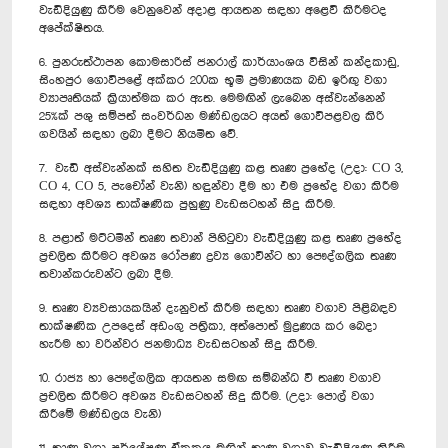
වැඩිදියුණු කිරීම වෙනුවෙන් අදාළ ආයතන සඳහා අළෙවි කිරීමටද
අපේක්ෂිතය.
6. පුනරුත්ථාපන කොමසාරිස් ජනරාල් කාර්යාංශය විසින් කන්දකාඩු,
සිංහපුර ගොවිපළේ අක්කර 200ක භූමි ප්‍රමාණයක බඩ ඉරිඟු වගා
ව්‍යාපෘතියක් ක්‍රියාත්මක කර ඇත. මෙමඟින් ලැබෙන අස්වැන්නෙන්
25%ක් පශු සම්පත් සංවර්ධන මණ්ඩලයට අයත් ගොවිපළවල කිරි
ගවයින් සඳහා ලබා දීමට නියමිත වේ.‍
7. වැඩි අස්වැන්නක් සහිත වැඩිදියුණු කළ තෘණ ‍ප්‍රභේද (උදා: CO 3,
CO 4, CO 5, පැචෝන් වැනි) හඳුන්වා දීම හා එම ප්‍රභේද වගා කිරීම
සඳහා අවශ්‍ය තාක්ෂණික පුහුණු වැඩසටහන් සිදු කිරීම.‍
8. පළාත් මට්ටමින් තෘණ තවාන් පිහිටුවා වැඩිදියුණු කළ තෘණ ප්‍රභේද
ප්‍රචලිත කිරීමට අවශ්‍ය රෝපණ ද්‍රව්‍ය ගොවීන්ට හා පෞද්ගලික තෘණ
තවාන්කරුවන්ට ලබා දීම.
9. තෘණ ව්‍යවසායකයින් දැනුවත් කිරීම සඳහා තෘණ වගාව පිළිබඳව
තාක්ෂණික උපදෙස් අ‍ඩංගු පත්‍රිකා, අත්පොත් මුද්‍රණය කර බෙදා
හැරීම හා වරින්වර ජනමාධ්‍ය වැඩසටහන් සිදු කිරීම.
10. රාජ්‍ය හා පෞද්ගලික ආයතන සමඟ සම්බන්ධ වී තෘණ වගාව
ප්‍රචලිත කිරීමට අවශ්‍ය වැඩසටහන් සිදු කිරීම. (උදා: පොල් වගා
කිරීමේ මණ්ඩලය වැනි)