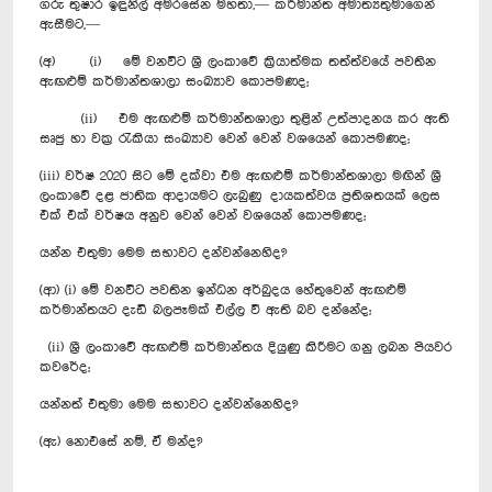
ගරු තුෂාර ඉඳුනිල් අමරසේන මහතා,— කර්මාන්ත අමාත්‍යතුමාගෙන්
ඇසීමට,—
(අ) (i) මේ වනවිට ශ්‍රී ලංකාවේ ක්‍රියාත්මක තත්ත්වයේ පවතින
ඇඟළුම් කර්මාන්තශාලා සංඛ්‍යාව කොපමණද;
(ii) එම ඇඟළුම් කර්මාන්තශාලා තුළින් උත්පාදනය කර ඇති
සෘජු හා වක්‍ර රැකියා සංඛ්‍යාව වෙන් වෙන් වශයෙන් කොපමණද;
(iii) වර්ෂ 2020 සිට මේ දක්වා එම ඇඟළුම් කර්මාන්තශාලා මඟින් ශ්‍රී
ලංකාවේ දළ ජාතික ආදායමට ලැබුණු දායකත්වය ප්‍රතිශතයක් ලෙස
එක් එක් වර්ෂය අනුව වෙන් වෙන් වශයෙන් කොපමණද;
යන්න එතුමා මෙම සභාවට දන්වන්නෙහිද?
(ආ) (i) මේ වනවිට පවතින ඉන්ධන අර්බුදය හේතුවෙන් ඇඟළුම්
කර්මාන්තයට දැඩි බලපෑමක් එල්ල වී ඇති බව දන්නේද;
(ii) ශ්‍රී ලංකාවේ ඇඟළුම් කර්මාන්තය දියුණු කිරීමට ගනු ලබන පියවර
කවරේද;
යන්නත් එතුමා මෙම සභාවට දන්වන්නෙහිද?
(ඇ) නොඑසේ නම්, ඒ මන්ද?