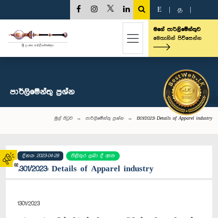
E
|
த
|
මගේ පාර්ලිමේන්තුව
මෙතැනින් පිවිසෙන්න
පාර්ලි‌මේන්තු‌ ප්‍රශ්න
මුල් පිටුව
පාර්ලි‌මේන්තු‌ ප්‍රශ්න
1301/2023: Details of Apparel industry
දිනය: 2023-04-28
පිළිතුර ලබා දී ඇත
02
1301/2023: Details of Apparel industry
1301/2023