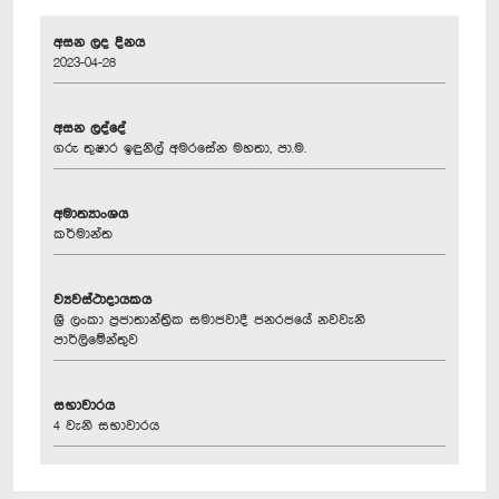
අසන ලද දිනය
2023-04-28
අසන ලද්දේ
ගරු තුෂාර ඉඳුනිල් අමරසේන මහතා, පා.ම.
අමාත්‍යාංශය
කර්මාන්ත
ව්‍යවස්ථාදායකය
ශ්‍රී ලංකා ප්‍රජාතාන්ත්‍රික සමාජවාදී ජනරජයේ නවවැනි
පාර්ලිමේන්තුව
සභාවාරය
4 වැනි සභාවාරය