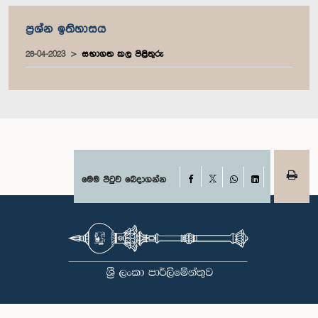
ප්‍රශ්න ඉතිහාසය
28-04-2023
සභාගත කල පිළිතුරු
Facebook
මෙම පිටුව බෙදාගන්න
X
WhatsApp
LinkedIn