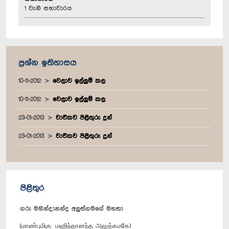
1 වැනි සභාවාරය
ප්‍රශ්න ඉතිහාසය
10-11-2012
වෙලාව ඉල්ලුම් කල
10-11-2012
වෙලාව ඉල්ලුම් කල
23-01-2013
වාචිකව පිළිතුරු දුන්
23-01-2013
වාචිකව පිළිතුරු දුන්
පිළිතුර
ගරු මහින්දානන්ද අලුත්ගමගේ මහතා
(மாண்புமிகு மஹிந்தானந்த அலுத்கமகே)