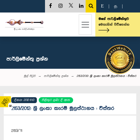
E
|
த
|
මගේ පාර්ලිමේන්තුව
මෙතැනින් පිවිසෙන්න
පාර්ලි‌මේන්තු‌ ප්‍රශ්න
මුල් පිටුව
පාර්ලි‌මේන්තු‌ ප්‍රශ්න
2153/2012: ශ්‍රී ලංකා කැරම් මූලස්ථානය : විස්තර
දිනය: 2012-11-10
පිළිතුර ලබා දී ඇත
02
2153/2012: ශ්‍රී ලංකා කැරම් මූලස්ථානය : විස්තර
2153/’11