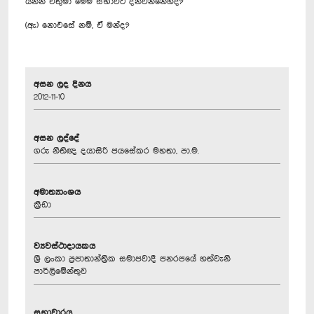
යන්න එතුමා මෙම සභාවට දන්වන්නෙහිද?
(ඇ) නොඑසේ නම්, ඒ මන්ද?
අසන ලද දිනය
2012-11-10
අසන ලද්දේ
ගරු නීතිඥ දයාසිරි ජයසේකර මහතා, පා.ම.
අමාත්‍යාංශය
ක්‍රීඩා
ව්‍යවස්ථාදායකය
ශ්‍රී ලංකා ප්‍රජාතාන්ත්‍රික සමාජවාදී ජනරජයේ හත්වැනි
පාර්ලිමේන්තුව
සභාවාරය