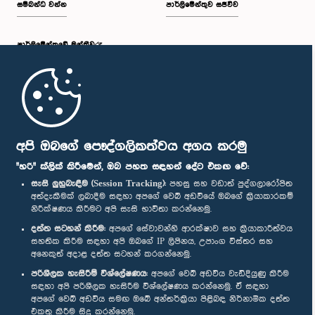
සම්බන්ධ වන්න
පාර්ලිමේන්තුව සජීවීව
පාර්ලි‌මේන්තුවේ මන්ත්‍රීවරු
මුල් පිටුව
පාර්ලිමේන්තු ජංගම යෙදුම
අපි ඔබගේ පෞද්ගලිකත්වය අගය කරමු
"හරි" ක්ලික් කිරීමෙන්, ඔබ පහත සඳහන් දේට එකඟ වේ:
සැසි ලුහුබැඳීම (Session Tracking):
පහසු සහ වඩාත් පුද්ගලාරෝපිත
අත්දැකීමක් ලබාදීම සඳහා අපගේ වෙබ් අඩවියේ ඔබගේ ක්‍රියාකාරකම්
නිරීක්ෂණය කිරීමට අපි සැසි භාවිතා කරන්නෙමු.
අප හා සම්බන්ධ වී සිටින්න :
දත්ත සටහන් කිරීම:
අපගේ සේවාවන්හි ආරක්ෂාව සහ ක්‍රියාකාරීත්වය
සහතික කිරීම සඳහා අපි ඔබගේ IP ලිපිනය, උපාංග විස්තර සහ
අනෙකුත් අදාළ දත්ත සටහන් කරගන්නෙමු.
සම්මාන
පරිශීලක හැසිරීම් විශ්ලේෂණය:
අපගේ වෙබ් අඩවිය වැඩිදියුණු කිරීම
සඳහා අපි පරිශීලක හැසිරීම විශ්ලේෂණය කරන්නෙමු. ඒ සඳහා
අපගේ වෙබ් අඩවිය සමඟ ඔබේ අන්තර්ක්‍රියා පිළිබඳ නිර්නාමික දත්ත
පෞද්ගලිකත්ව ප්‍රතිපත්තිය
එකතු කිරීම සිදු කරන්නෙමු.