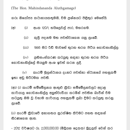
(The Hon. Mahindananda Aluthgamage)
ගරු නියෝජ්‍ය කථානායකතුමනි, එම ප්‍රශ්නයට පිළිතුර මෙසේයි.
(අ) (i) අංක 120/1, හයිලෙවල් පාර, මහරගම.
(ii) කුලී පදනම මත පවත්වාගෙන යනු ලැබේ.
(iii) 1995 සිට රීඩ් මාවතේ තුරඟ තරග පිටිය ගොඩනැඟිල්ල
(iv) ප්‍රතිසංස්කරණ කටයුතු සඳහා තුරඟ තරග පිටිය
ගොඩනැඟිල්ලේ සියලුම අංශ ඉවත් කරන ලදී.
(v) කැරම් මූලස්ථානය දැනට පවත්නා ස්ථානයේ පහසුකම්
ඉතා අඩු මට්ටමක පවතී.
(ආ) (i) කැරම් සම්මේලනය ඇතුළු ක්‍රීඩා සම්මේලනවලට අදාළ
කාර්යාල ගොඩනැඟිල්ල අලුත්වැඩියා කරමින් පවතින බැවින් එම
කටයුතු නිම වූ වහාම කාර්යාල පහසුකම් ලබා දීමට කටයුතු කරනු
ලැබේ.
(ii) කැරම් ක්‍රීඩාවේ අනාගතය සුරක්ෂිත කිරීමට පහත සඳහන්
තීරණගෙන ඇත.
- 2012 වර්ෂයට රු. 2,000,000.00 (මිලියන දෙකක) මුදලක් වෙන් කර