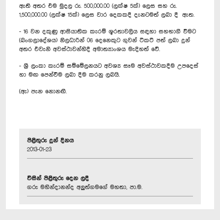
ඇති අතර එම මුදල රු. 500,000.00 (ලක්ෂ 5ක්) ලෙස සහ රු.
1,500,000.00 (ලක්ෂ 15ක්) ලෙස වාර දෙකකදී දැනටමත් ලබා දී ඇත.
- 16 වන දකුණු ආසියාතික කැරම් ශූරතාවලිය සඳහා සහභාගී වීමට
(බංගලාදේශය) නිලධාරින් 06 දෙනෙකුට ගුවන් ටිකට් පත් ලබා දුන්
අතර එවැනි අවස්ථාවන්හිදී අමාත්‍යාංශය ‍මැදිහත් වේ.
- ශ්‍රී ලංකා කැරම් සම්මේලනයට අවශ්‍ය සෑම අවස්ථාවකදීම උපදෙස්
හා මඟ පෙන්වීම ලබා දීම කරනු ලබයි.
(ඇ) පැන ‍නොනඟී.
පිළිතුරු දුන් දිනය
2013-01-23
විසින් පිළිතුරු දෙන ලදී
ගරු මහින්දානන්ද අලුත්ගමගේ මහතා, පා.ම.