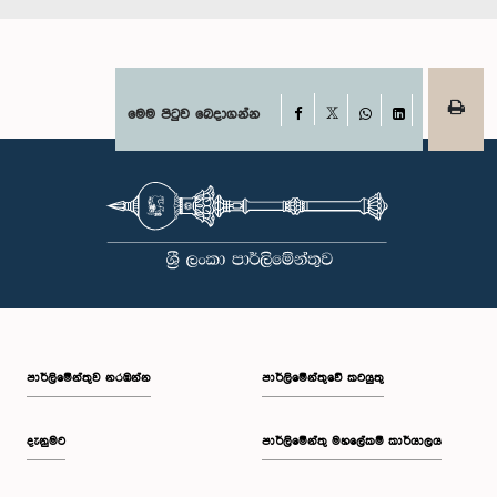
Facebook
මෙම පිටුව බෙදාගන්න
X
WhatsApp
LinkedIn
පාර්ලි‌මේන්තුව නරඹන්න
පාර්ලිමේන්තුවේ කටයුතු
දැනුමට
පාර්ලිමේන්තු මහලේකම් කාර්යාලය