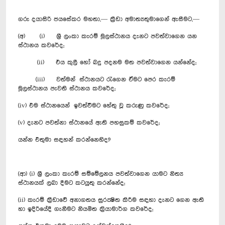
ගරු දයාසිරි ජයසේකර මහතා,— ක්‍රීඩා අමාත්‍යතුමාගෙන් ඇසීමට,—
(අ) (i) ශ‍්‍රී ලංකා කැරම් මූලස්ථානය දැනට පවත්වාගෙන යන
ස්ථානය කවරේද;
(ii) එය කුලී හෝ බදු පදනම මත පවත්වාගෙන යන්නේද;
(iii) වත්මන් ස්ථානයට රැගෙන ඒමට පෙර කැරම්
මූලස්ථානය පැවති ස්ථානය කවරේද;
(iv) එම ස්ථානයෙන් ඉවත්වීමට ‍හේතු වූ කරුණු කවරේද;
(v) දැනට පවත්නා ස්ථානයේ ඇති පහසුකම් කවරේද;
යන්න එතුමා සඳහන් කරන්නෙහිද?
(ආ) (i) ශ‍්‍රී ලංකා කැරම් සම්මේලනය පවත්වාගෙන යාමට නිත්‍ය
ස්ථානයක් ලබා දීමට කටයුතු කරන්නේද;
(ii) කැරම් ක‍්‍රීඩාවේ අනාගතය සුරක්‍ෂිත කිරීම සඳහා දැනට ගෙන ඇති
හා ඉදිරියේදී ගැනීමට නියමිත ක‍්‍රියාමාර්ග කවරේද;