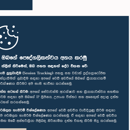
ි ඔබගේ පෞද්ගලිකත්වය අගය කරමු
" ක්ලික් කිරීමෙන්, ඔබ පහත සඳහන් දේට එකඟ වේ:
ැසි ලුහුබැඳීම (Session Tracking):
පහසු සහ වඩාත් පුද්ගලාරෝපිත
ත්දැකීමක් ලබාදීම සඳහා අපගේ වෙබ් අඩවියේ ඔබගේ ක්‍රියාකාරකම්
ිරීක්ෂණය කිරීමට අපි සැසි භාවිතා කරන්නෙමු.
ත්ත සටහන් කිරීම:
අපගේ සේවාවන්හි ආරක්ෂාව සහ ක්‍රියාකාරීත්වය සහතික
ිරීම සඳහා අපි ඔබගේ IP ලිපිනය, උපාංග විස්තර සහ අනෙකුත් අදාළ දත්ත
ටහන් කරගන්නෙමු.
රිශීලක හැසිරීම් විශ්ලේෂණය:
අපගේ වෙබ් අඩවිය වැඩිදියුණු කිරීම සඳහා
පි පරිශීලක හැසිරීම විශ්ලේෂණය කරන්නෙමු. ඒ සඳහා අපගේ වෙබ් අඩවිය
මඟ ඔබේ අන්තර්ක්‍රියා පිළිබඳ නිර්නාමික දත්ත එකතු කිරීම සිදු කරන්නෙමු.