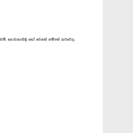
ඩම්, ගොඩනැගිලි හෝ වෙනත් සම්පත් කවරේද;