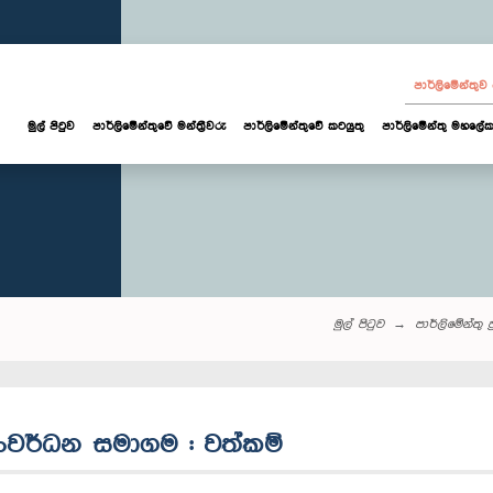
පාර්ලි‌මේන්තු
මුල් පිටුව
පාර්ලි‌මේන්තුවේ මන්ත්‍රීවරු
පාර්ලිමේන්තුවේ කටයුතු
පාර්ලිමේන්තු මහලේක
මුල් පිටුව
පාර්ලි‌මේන්තු‌ ප
 සංවර්ධන සමාගම : වත්කම්