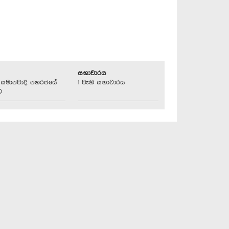
සභාවාරය
්‍රික සමාජවාදී ජනරජයේ
1 වැනි සභාවාරය
ව