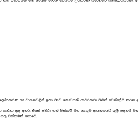
ී සීමාසහිත මග නැඟුම මාර්ග ඉදිකිරීම් උපකරණ සමාගමට යන්ත්‍රෝපකරණ, ඉඩම
ත්‍රෝපකරණ හා වාහනවලින් ඉතා වැඩි කොටසක් ඈවරකරු විසින් වෙන්දේසි කරන ල
් පවරා ගන්නා ලද අතර, එසේ පවරා ගත් වත්කම් මග නැගුම ආයතනයට කුලී පදනම ම
 සතු වත්කමක් නොවේ.