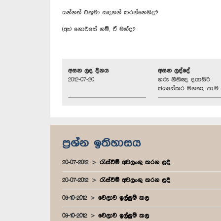
යන්නත් එතුමා සඳහන් කරන්නෙහිද?
(ඇ) නොඑසේ නම්, ඒ මන්ද?
අසන ලද දිනය
අසන ලද්දේ
2012-07-20
ගරු නීතිඥ දයාසිරි
ජයසේකර මහතා, පා.ම.
ප්‍රශ්න ඉතිහාසය
20-07-2012
රැස්වීම් අවලංගු කරන ලදී
20-07-2012
රැස්වීම් අවලංගු කරන ලදී
09-10-2012
වෙලාව ඉල්ලුම් කල
09-10-2012
වෙලාව ඉල්ලුම් කල