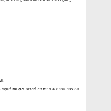
්, ගොඩනැඟිලි හෝ වෙනත් සම්පත් කිසිවක් ලබා දී
දී.
ත නිදහස් කර ඇත. එබැවින් එය මාර්ග සංවර්ධන අධිකාරිය