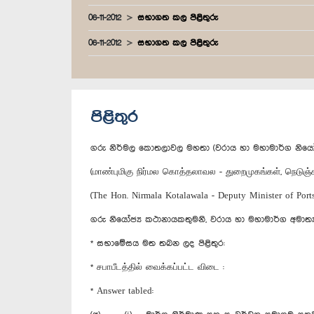
06-11-2012
සභාගත කල පිළිතුරු
06-11-2012
සභාගත කල පිළිතුරු
පිළිතුර
ගරු නිර්මල කොතලාවල මහතා (වරාය හා මහාමාර්ග නියෝජ්‍
(மாண்புமிகு நிர்மல கொத்தலாவல - துறைமுகங்கள், நெடுஞ்
(The Hon. Nirmala Kotalawala - Deputy Minister of Por
ගරු නියෝජ්‍ය කථානායකතුමනි, වරාය හා මහාමාර්ග අමාත්‍
* සභාමේසය මත තබන ලද පිළිතුර:
* சபாபீடத்தில் வைக்கப்பட்ட விடை :
* Answer tabled: