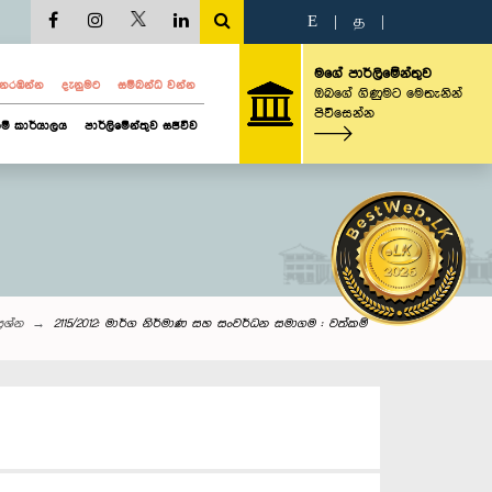
E
|
த
|
මගේ පාර්ලිමේන්තුව
ව නරඹන්න
දැනුමට
සම්බන්ධ වන්න
ඔබගේ ගිණුමට මෙතැනින්
පිවිසෙන්න
ම් කාර්යාලය
පාර්ලිමේන්තුව සජීවීව
්‍රශ්න
2115/2012: මාර්ග නිර්මාණ සහ සංවර්ධන සමාගම : වත්කම්