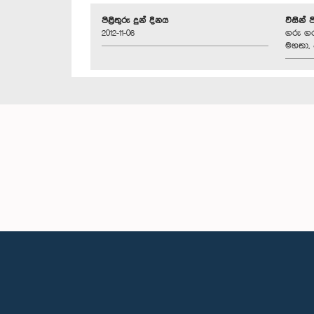
පිළිතුරු දුන් දිනය
විසින් 
2012-11-06
ගරු ගර
මහතා, 