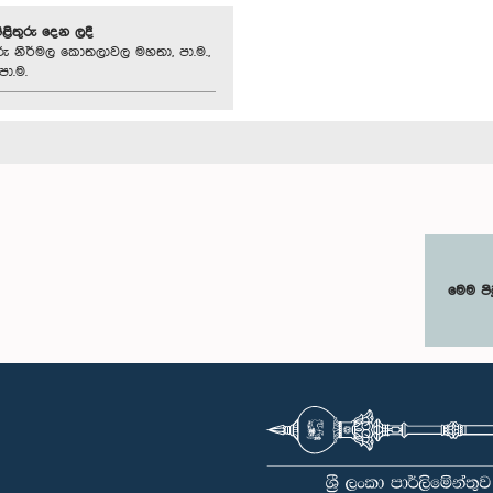
පිළිතුරු දෙන ලදී
ු නිර්මල කොතලාවල මහතා, පා.ම.,
පා.ම.
මෙම පි