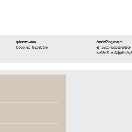
අමාත්‍යාංශය
ව්‍යවස්ථාදායකය
වරාය හා මහාමාර්ග
ශ්‍රී ලංකා ප්‍රජාතාන්ත
හත්වැනි පාර්ලිමේන්තු