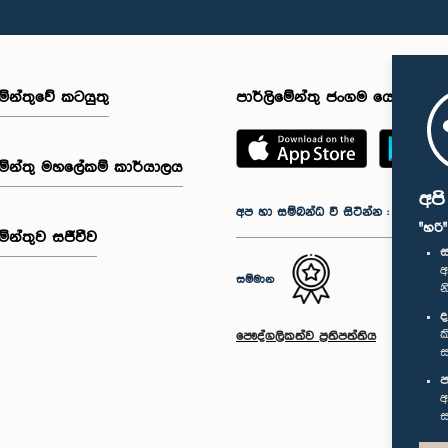
මේන්තුවේ කටයුතු
පාර්ලිමේන්තු ජංගම යෙදුම
මේන්තු මහලේකම් කාර්යාලය
අප
අප හා සම්බන්ධ වී සිටින්න :
"හරි
මේන්තුව සජීවීව
ස
අ
සම්මාන
න
ද
ක
පෞද්ගලිකත්ව ප්‍රතිපත්තිය
ස
ප
අ
ස