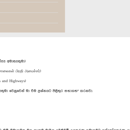
ය අමාත්‍යතුමා)
சாலைகள் பிரதி அமைச்சர்)
ts and Highways)
යතුමා වෙනුවෙන් මා එම ප්‍රශ්නයට පිළිතුර සභාගත* කරනවා.