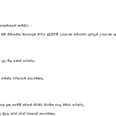
්‍යතුමාගෙන් ඇසීමට,—
බී සීමාසහිත මගනැගුම මාර්ග ඉදිකිරීම් උපකරණ සමාගමට ලබාදුන් උපකරණ, ඉ
රන ලද මිල ගණන් කවරේද;
ණවල සමස්ත වටිනාකම කොපමණද;
 කළ යුතු ගෙවීම් අවසන් කිරීමට නියමිත කාල සීමාව කවරේද;
ුතු මුදල වෙන් වෙන් වශයෙන් කොපමණද;