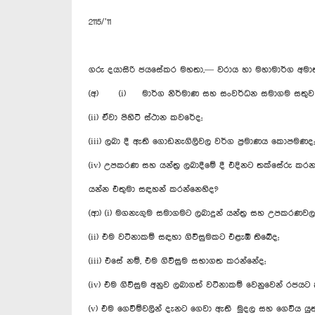
2115/’11
ගරු දයාසිරි ජයසේකර මහතා,— වරාය හා මහාමාර්ග අමාත
(අ) (i) මාර්ග නිර්මාණ සහ සංවර්ධන සමාගම සතුව ති
(ii) ඒවා පිහිටි ස්ථාන කවරේද;
(iii) ලබා දී ඇති ගොඩනැගිලිවල වර්ග ප‍්‍රමාණය කොපමණද;
(iv) උපකරණ සහ යන්ත‍්‍ර ලබාදීමේ දී එදිනට තක්සේරු ක
යන්න එතුමා සඳහන් කරන්නෙහිද?
(ආ) (i) මගනැගුම සමාගමට ලබාදුන් යන්ත‍්‍ර සහ උපකර
(ii) එම වටිනාකම් සඳහා ගිවිසුමකට එළැඹී තිබේද;
(iii) එසේ නම්, එම ගිවිසුම සභාගත කරන්නේද;
(iv) එම ගිවිසුම අනුව ලබාගත් වටිනාකම් වෙනුවෙන් රජයට
(v) එම ගෙවීම්වලින් දැනට ගෙවා ඇති මුදල සහ ගෙවිය ය