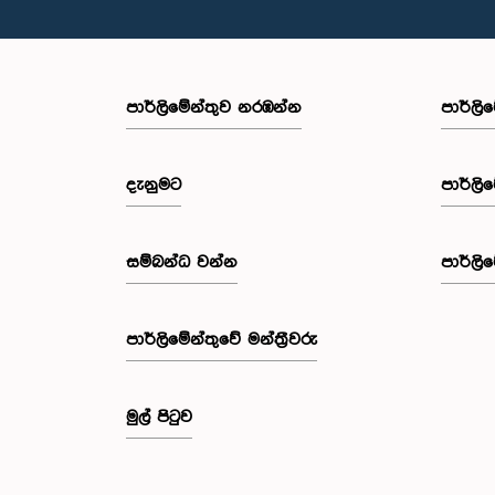
පාර්ලි‌මේන්තුව නරඹන්න
පාර්ලි
දැනුමට
පාර්ලි
සම්බන්ධ වන්න
පාර්ලි
පාර්ලි‌මේන්තුවේ මන්ත්‍රීවරු
මුල් පිටුව