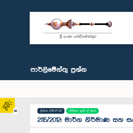
පාර්ලි‌මේන්තු‌ ප්‍රශ්න
දිනය: 2012-07-20
පිළිතුර ලබා දී ඇත
02
2115/2012: මාර්ග නිර්මාණ සහ