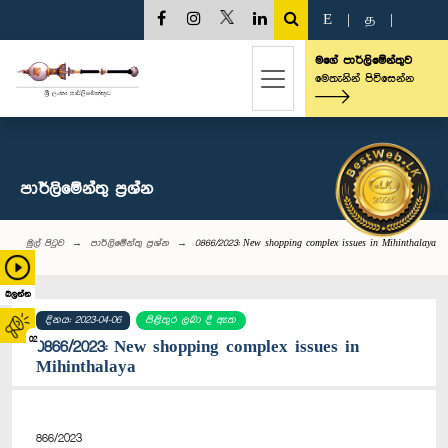
E
|
த
|
මගේ පාර්ලිමේන්තුව
මෙතැනින් පිවිසෙන්න
පාර්ලි‌මේන්තු‌ ප්‍රශ්න
මුල් පිටුව
පාර්ලි‌මේන්තු‌ ප්‍රශ්න
0866/2023: New shopping complex issues in Mihinthalaya
බලන්න
දිනය: 2023-04-06
පිළිතුර ලබා දී ඇත
02
0866/2023: New shopping complex issues in
Mihinthalaya
866/2023