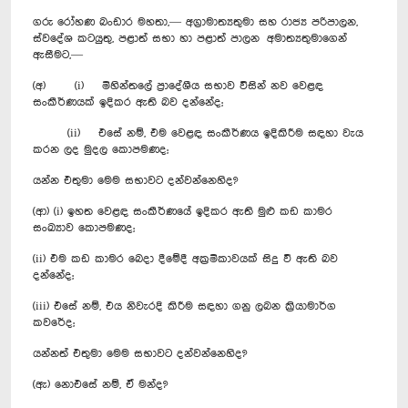
ගරු රෝහණ බංඩාර මහතා,— අග්‍රාමාත්‍යතුමා සහ රාජ්‍ය පරිපාලන,
ස්වදේශ කටයුතු, පළාත් සභා හා පළාත් පාලන අමාත්‍යතුමාගෙන්
ඇසීමට,—
(අ) (i) මිහින්තලේ ප්‍රාදේශීය සභාව විසින් නව වෙළඳ
සංකීර්ණයක් ඉදිකර ඇති බව දන්නේද;
(ii) එසේ නම්, එම වෙළඳ සංකීර්ණය ඉදිකිරීම සඳහා වැය
කරන ලද මුදල කොපමණද;
යන්න එතුමා මෙම සභාවට දන්වන්නෙහිද?
(ආ) (i) ඉහත වෙළඳ සංකීර්ණයේ ඉදිකර ඇති මුළු කඩ කාමර
සංඛ්‍යාව කොපමණද;
(ii) එම කඩ කාමර බෙදා දීමේදී අක්‍රමිකාවයක් සිදු වී ඇති බව
දන්නේද;
(iii) එසේ නම්, එය නිවැරදි කිරීම සඳහා ගනු ලබන ක්‍රියාමාර්ග
කවරේද;
යන්නත් එතුමා මෙම සභාවට දන්වන්නෙහිද?
(ඇ) නොඑසේ නම්, ඒ මන්ද?