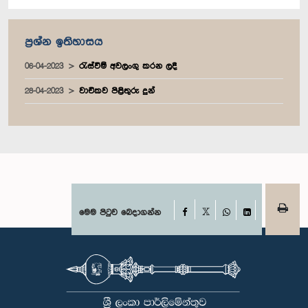
ප්‍රශ්න ඉතිහාසය
06-04-2023
රැස්වීම් අවලංගු කරන ලදී
28-04-2023
වාචිකව පිළිතුරු දුන්
Facebook
මෙම පිටුව බෙදාගන්න
X
WhatsApp
LinkedIn