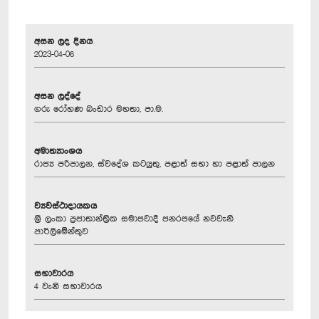
අසන ලද දිනය
2023-04-06
අසන ලද්දේ
ගරු රෝහණ බංඩාර මහතා, පා.ම.
අමාත්‍යාංශය
රාජ්‍ය පරිපාලන, ස්වදේශ කටයුතු, පළාත් සභා හා පළාත් පාලන
ව්‍යවස්ථාදායකය
ශ්‍රී ලංකා ප්‍රජාතාන්ත්‍රික සමාජවාදී ජනරජයේ නවවැනි
පාර්ලිමේන්තුව
සභාවාරය
4 වැනි සභාවාරය