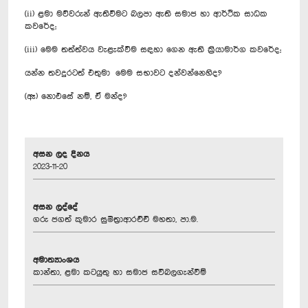
(ii) ළමා මව්වරුන් ඇතිවීමට බලපා ඇති සමාජ හා ආර්ථික සාධක
කවරේද;
(iii) මෙම තත්ත්වය වැළැක්වීම සඳහා ගෙන ඇති ක්‍රියාමාර්ග කවරේද;
යන්න තවදුරටත් එතුමා මෙම සභාවට දන්වන්නෙහිද?
(ඈ) නොඑසේ නම්, ඒ මන්ද?
අසන ලද දිනය
2023-11-20
අසන ලද්දේ
ගරු ජගත් කුමාර සුමිත්‍රාආරච්චි මහතා, පා.ම.
අමාත්‍යාංශය
කාන්තා, ළමා කටයුතු හා සමාජ සවිබලගැන්වීම්