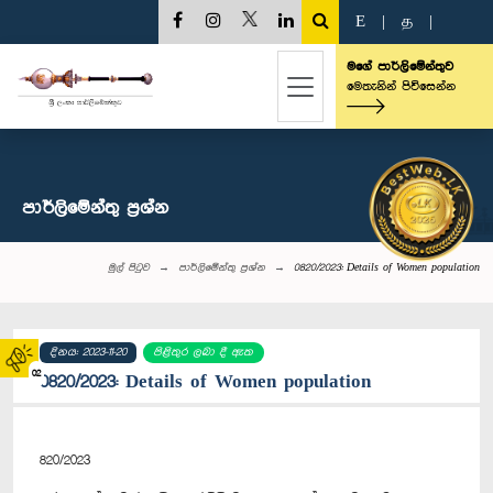
E
|
த
|
මගේ පාර්ලිමේන්තුව
මෙතැනින් පිවිසෙන්න
පාර්ලි‌මේන්තු‌ ප්‍රශ්න
මුල් පිටුව
පාර්ලි‌මේන්තු‌ ප්‍රශ්න
0820/2023: Details of Women population
දිනය: 2023-11-20
පිළිතුර ලබා දී ඇත
02
0820/2023: Details of Women population
820/2023