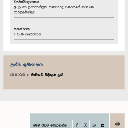
ව්‍යවස්ථාදායකය
ශ්‍රී ලංකා ප්‍රජාතාන්ත්‍රික සමාජවාදී ජනරජයේ නවවැනි
පාර්ලිමේන්තුව
සභාවාරය
4 වැනි සභාවාරය
ප්‍රශ්න ඉතිහාසය
20-11-2023
වාචිකව පිළිතුරු දුන්
Facebook
මෙම පිටුව බෙදාගන්න