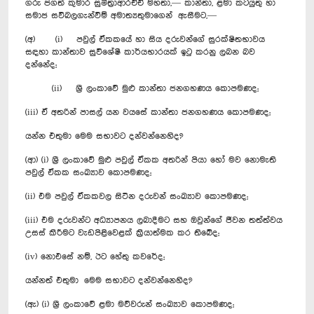
ගරු ජගත් කුමාර සුමිත්‍රාආරච්චි මහතා,— කාන්තා, ළමා කටයුතු හා
සමාජ සවිබලගැන්වීම් අමාත්‍යතුමාගෙන් ඇසීමට,—
(අ) (i) පවුල් ඒකකයේ හා සිය දරුවන්ගේ සුරක්ෂිතභාවය
සඳහා කාන්තාව සුවිශේෂී කාර්යභාරයක් ඉටු කරනු ලබන බව
දන්නේද;
(ii) ශ්‍රී ලංකාවේ මුළු කාන්තා ජනගහණය කොපමණද;
(iii) ඒ අතරින් පාසල් යන වයසේ කාන්තා ජනගහණය කොපමණද;
යන්න එතුමා මෙම සභාවට දන්වන්නෙහිද?
(ආ) (i) ශ්‍රී ලංකාවේ මුළු පවුල් ඒකක අතරින් පියා හෝ මව නොමැති
පවුල් ඒකක සංඛ්‍යාව කොපමණද; ‍
(ii) එම පවුල් ඒකකවල සිටින දරුවන් සංඛ්‍යාව කොපමණද;
(iii) එම දරුවන්ට අධ්‍යාපනය ලබාදීමට සහ ඔවුන්ගේ ජීවන තත්ත්වය
උසස් කිරීමට වැඩපිළිවෙළක් ක්‍රියාත්මක කර තිබේද;
(iv) නොඑසේ නම්, ඊට හේතු කවරේද;
යන්නත් එතුමා මෙම සභාවට දන්වන්නෙහිද?
(ඇ) (i) ශ්‍රී ලංකාවේ ළමා මව්වරුන් සංඛ්‍යාව කොපමණද; ‍