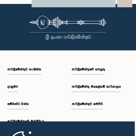
X
WhatsApp
LinkedIn
පාර්ලි‌මේන්තුව නරඹන්න
පාර්ලිමේන්තුවේ කටයුතු
දැනුමට
පාර්ලිමේන්තු මහලේකම් කාර්යාලය
සම්බන්ධ වන්න
පාර්ලිමේන්තුව සජීවීව
පාර්ලි‌මේන්තුවේ මන්ත්‍රීවරු