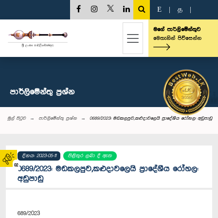
E
|
த
|
මගේ පාර්ලිමේන්තුව
මෙතැනින් පිවිසෙන්න
පාර්ලි‌මේන්තු‌ ප්‍රශ්න
මුල් පිටුව
පාර්ලි‌මේන්තු‌ ප්‍රශ්න
0689/2023: මඩකලපුව,කළුදාවලෙයි ප්‍රාදේශීය රෝහල: අඩුපාඩු
දිනය: 2023-05-11
පිළිතුර ලබා දී ඇත
02
0689/2023: මඩකලපුව,කළුදාවලෙයි ප්‍රාදේශීය රෝහල:
අඩුපාඩු
689/2023