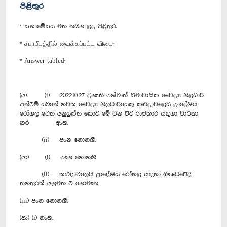
පිළිතුර
* සභාමේසය මත තබන ලද පිළිතුර:
* சபாபீடத்தில் வைக்கப்பட்ட விடை:
* Answer tabled:
(අ) (i) 2022.10.27 දිනැති පශ්චාත් සීමාවාසික වෛද්‍ය නිලධාරී
පත්වීම් යටතේ නවක වෛද්‍ය නිලධාරියෙකු කළුදාවලෙයි ප්‍රාදේශීය
රෝහල වෙත අනුයුක්ත කොට මේ වන විට රාජකාරි සඳහා වාර්තා
කර ඇත.
(ii) පැන නොනඟී.
(ආ) (i) පැන නොනඟී.
(ii) කළුදාවලෙයි ප්‍රාදේශීය රෝහල සඳහා ඖෂධවේදී
තනතුරක් අනුමත වී නොමැත.
(iii) පැන නොනඟී.
(ඇ) (i) නැත.