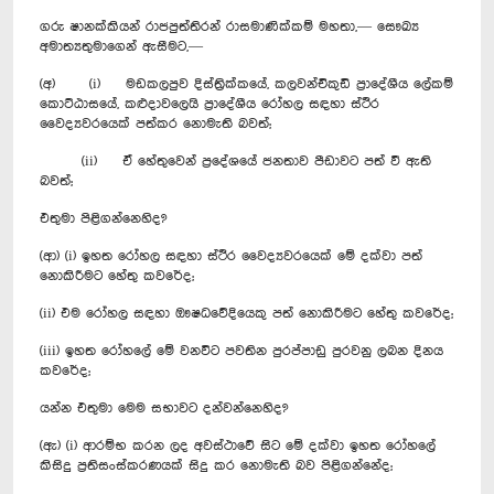
ගරු ෂානක්කියන් රාජපුත්තිරන් රාසමාණික්කම් මහතා,— සෞඛ්‍ය
අමාත්‍යතුමාගෙන් ඇසීමට,—
(අ) (i) මඩකලපුව දිස්ත්‍රික්කයේ, කලවන්චිකුඩි ප්‍රාදේශීය ලේකම්
කොට්ඨාසයේ, කළුදාවලෙයි ප්‍රාදේශීය රෝහල සඳහා ස්ථිර
වෛද්‍යවරයෙක් පත්කර නොමැති බවත්;
(ii) ඒ හේතුවෙන් ප්‍රදේශයේ ජනතාව පීඩාවට පත් වී ඇති
බවත්;
එතුමා පිළිගන්නෙහිද?
(ආ) (i) ඉහත රෝහල සඳහා ස්ථිර වෛද්‍යවරයෙක් මේ දක්වා පත්
නොකිරීමට හේතු කවරේද;
(ii) එම රෝහල සඳහා ඖෂධවේදියෙකු පත් නොකිරීමට හේතු කවරේද;
(iii) ඉහත රෝහලේ මේ වනවිට පවතින පුරප්පාඩු පුරවනු ලබන දිනය
කවරේද;
යන්න එතුමා මෙම සභාවට දන්වන්නෙහිද?
(ඇ) (i) ආරම්භ කරන ලද අවස්ථාවේ සිට මේ දක්වා ඉහත රෝහලේ
කිසිදු ප්‍රතිසංස්කරණයක් සිදු කර නොමැති බව පිළිගන්නේද;