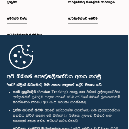
දැනුමට
පාර්ලිමේන්තු මහලේකම් කාර්යාලය
සම්බන්ධ වන්න
පාර්ලිමේන්තුව සජීවීව
පාර්ලි‌මේන්තුවේ මන්ත්‍රීවරු
මුල් පිටුව
පාර්ලිමේන්තු ජංගම යෙදුම
අපි ඔබගේ පෞද්ගලිකත්වය අගය කරමු
"හරි" ක්ලික් කිරීමෙන්, ඔබ පහත සඳහන් දේට එකඟ වේ:
සැසි ලුහුබැඳීම (Session Tracking):
පහසු සහ වඩාත් පුද්ගලාරෝපිත
අත්දැකීමක් ලබාදීම සඳහා අපගේ වෙබ් අඩවියේ ඔබගේ ක්‍රියාකාරකම්
නිරීක්ෂණය කිරීමට අපි සැසි භාවිතා කරන්නෙමු.
අප හා සම්බන්ධ වී සිටින්න :
දත්ත සටහන් කිරීම:
අපගේ සේවාවන්හි ආරක්ෂාව සහ ක්‍රියාකාරීත්වය
සහතික කිරීම සඳහා අපි ඔබගේ IP ලිපිනය, උපාංග විස්තර සහ
අනෙකුත් අදාළ දත්ත සටහන් කරගන්නෙමු.
සම්මාන
පරිශීලක හැසිරීම් විශ්ලේෂණය:
අපගේ වෙබ් අඩවිය වැඩිදියුණු කිරීම