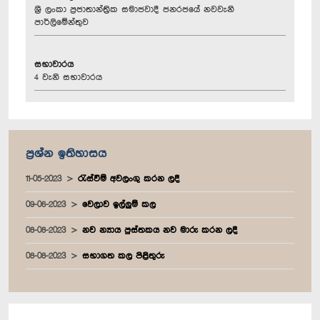
ශ්‍රී ලංකා ප්‍රජාතාන්ත්‍රික සමාජවාදී ජනරජයේ නවවැනි
පාර්ලිමේන්තුව
සභාවාරය
4 වැනි සභාවාරය
ප්‍රශ්න ඉතිහාසය
11-05-2023
රැස්වීම් අවලංගු කරන ලදී
09-06-2023
වෙලාව ඉල්ලුම් කල
08-08-2023
නව න්‍යාය පුස්තකය නව මාරු කරන ලදී
08-08-2023
සභාගත කල පිළිතුරු