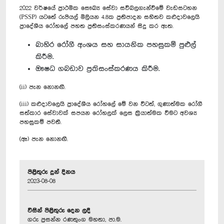
2022 වර්ෂයේ ප්‍රාථමික සෞඛ්‍ය සේවා සවිබලගැන්වීමේ වැඩසටහන
(PSSP) යටතේ රුපියල් මිලියන 4.8ක ප්‍රතිපාදන සහිතව කළුදාවලෙයි
ප්‍රාදේශීය රෝහලේ පහත ප්‍රතිසංස්කරණයන් සිදු කර ඇත.
බාහිර රෝගී අංශය සහ සායනික පහසුකම් පුළුල්
කිරීම.
ඖෂධ ගබඩාව ප්‍රතිසංස්කරණය කිරීම.
(ii) පැන නොනඟී.
(iii) කළුදාවලෙයි ප්‍රාදේශීය රෝහලේ මේ වන විටත්, ගුණාත්මක රෝගී
සත්කාර සේවාවක් සපයන රෝහලක් ලෙස ක්‍රියාත්මක වීමට අවශ්‍ය
පහසුකම් පවතී.
(ඈ) පැන නොනඟී.
පිළිතුරු දුන් දිනය
2023-08-08
විසින් පිළිතුරු දෙන ලදී
ගරු ප්‍රසන්න රණතුංග මහතා, පා.ම.