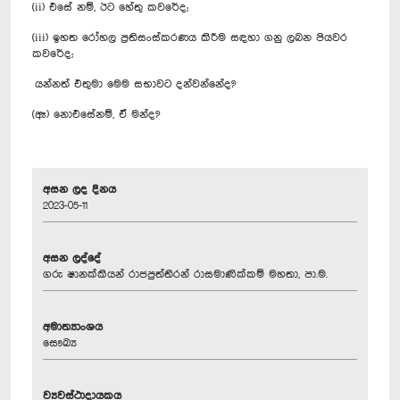
(ii) එසේ නම්, ඊට හේතු කවරේද;
(iii) ඉහත රෝහල ප්‍රතිසංස්කරණය කිරීම සඳහා ගනු ලබන පියවර
කවරේද;
යන්නත් එතුමා මෙම සභාවට දන්වන්නේද?
(ඈ) නොඑසේනම්, ඒ මන්ද?
අසන ලද දිනය
2023-05-11
අසන ලද්දේ
ගරු ෂානක්කියන් රාජපුත්තිරන් රාසමාණික්කම් මහතා, පා.ම.
අමාත්‍යාංශය
සෞඛ්‍ය
ව්‍යවස්ථාදායකය