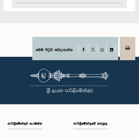
Facebook
මෙම පිටුව බෙදාගන්න
X
WhatsApp
LinkedIn
පාර්ලි‌මේන්තුව නරඹන්න
පාර්ලිමේන්තුවේ කටයුතු