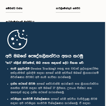
සම්බන්ධ වන්න
පාර්ලිමේන්තුව සජීවීව
පාර්ලි‌මේන්තුවේ මන්ත්‍රීවරු
මුල් පිටුව
පාර්ලිමේන්තු ජංගම යෙදුම
අපි ඔබගේ පෞද්ගලිකත්වය අගය කරමු
"හරි" ක්ලික් කිරීමෙන්, ඔබ පහත සඳහන් දේට එකඟ වේ:
සැසි ලුහුබැඳීම (Session Tracking):
පහසු සහ වඩාත් පුද්ගලාරෝපිත
අත්දැකීමක් ලබාදීම සඳහා අපගේ වෙබ් අඩවියේ ඔබගේ ක්‍රියාකාරකම්
නිරීක්ෂණය කිරීමට අපි සැසි භාවිතා කරන්නෙමු.
අප හා සම්බන්ධ වී සිටින්න :
දත්ත සටහන් කිරීම:
අපගේ සේවාවන්හි ආරක්ෂාව සහ ක්‍රියාකාරීත්වය
සහතික කිරීම සඳහා අපි ඔබගේ IP ලිපිනය, උපාංග විස්තර සහ
අනෙකුත් අදාළ දත්ත සටහන් කරගන්නෙමු.
සම්මාන
පරිශීලක හැසිරීම් විශ්ලේෂණය:
අපගේ වෙබ් අඩවිය වැඩිදියුණු කිරීම
සඳහා අපි පරිශීලක හැසිරීම විශ්ලේෂණය කරන්නෙමු. ඒ සඳහා