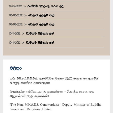
17-04-2012
රැස්වීම් අවලංගු කරන ලදී
06-06-2012
වෙලාව ඉල්ලුම් කල
06-06-2012
වෙලාව ඉල්ලුම් කල
10-11-2012
වාචිකව පිළිතුරු දුන්
10-11-2012
වාචිකව පිළිතුරු දුන්
පිළිතුර
ගරු එම්.කේ.ඒ.ඩී.එස්. ගුණවර්ධන මහතා (බුද්ධ ශාසන හා ආගමික
කටයුතු නියෝජ්‍ය අමාත්‍යතුමා)
(மாண்புமிகு எம்.கே.ஏ.டி.எஸ். குணவர்தன - பெளத்த சாசன, மத
அலுவல்கள் பிரதி அமைச்சர்)
(The Hon. M.K.A.D.S. Gunawardana - Deputy Minister of Buddha
Sasana and Religious Affairs)