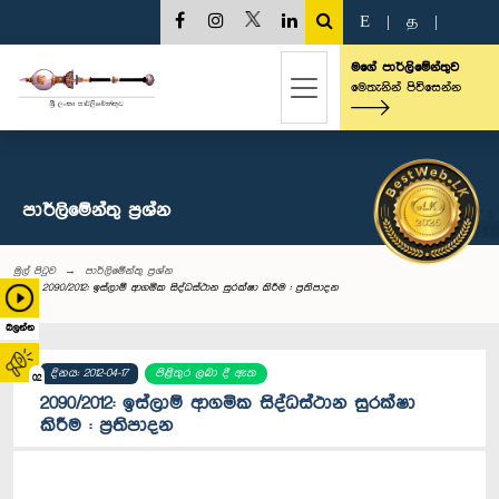
E
|
த
|
මගේ පාර්ලිමේන්තුව
මෙතැනින් පිවිසෙන්න
පාර්ලි‌මේන්තු‌ ප්‍රශ්න
මුල් පිටුව
පාර්ලි‌මේන්තු‌ ප්‍රශ්න
2090/2012: ඉස්ලාම් ආගමික සිද්ධස්ථාන සුරක්ෂා කිරීම : ප්‍රතිපාදන
බලන්න
දිනය: 2012-04-17
පිළිතුර ලබා දී ඇත
02
2090/2012: ඉස්ලාම් ආගමික සිද්ධස්ථාන සුරක්ෂා
කිරීම : ප්‍රතිපාදන