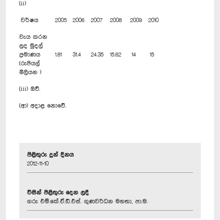
(ii)
වර්ෂය
2005
2006
2007
2008
2009
2010
වැය කරන
ලද මුදල්
ප්‍රමාණය
1.81
31.4
24.35
15.62
14
15
(රුපියල්
මිලියන )
(iii) ඔව්.
(ආ) අදාළ නොවේ.
පිළිතුරු දුන් දිනය
2012-11-10
විසින් පිළිතුරු දෙන ලදී
ගරු එම්.කේ.ඒ.ඩී.එස්. ගුණවර්ධන මහතා, පා.ම.