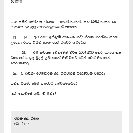
2090/’11
ගරු සජිත් ප්‍රේමදාස මහතා,— අග්‍රාමාත්‍යතුමා සහ බුද්ධ ශාසන හා
ආගමික කටයුතු අමාත්‍යතුමාගෙන් ඇසීමට,—
(අ) (i) අප රටේ ඉස්ලාම් ආගමික සිද්ධස්ථාන සුරක්ෂා කිරීම
උදෙසා රජය විසින් ගෙන ඇති පියවර කවරේද;
(ii) එම කටයුතු වෙනුවෙන් වර්ෂ 2005-2010 අතර කාලය තුළ
වැය කරන ලද මුදල් ප්‍රමාණයන් වාර්ෂිකව වෙන් වෙන් වශයෙන්
කොපමණද;
(iii) ඒ සඳහා වෙන්කරන ලද ප්‍රතිපාදන ප්‍රමාණවත් වූයේද;
යන්න එතුමා මෙම සභාවට දන්වන්නෙහිද?
(ආ) නොඑසේ නම්, ඒ මන්ද?
අසන ලද දිනය
2012-04-17