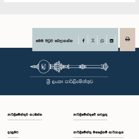
Facebook
මෙම පිටුව බෙදාගන්න
X
WhatsApp
LinkedIn
පාර්ලි‌මේන්තුව නරඹන්න
පාර්ලිමේන්තුවේ කටයුතු
දැනුමට
පාර්ලිමේන්තු මහලේකම් කාර්යාලය