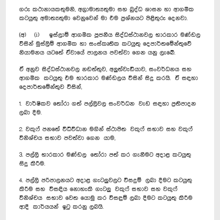
ගරු කථානායකතුමනි, අග්‍රාමාත්‍යතුමා සහ බුද්ධ ශාසන හා ආගමික
කටයුතු අමාත්‍යතුමා වෙනුවෙන් මා එම ප්‍රශ්නයට පිළිතුරු දෙනවා.
(අ) (i) ඉස්ලාම් ආගමික පූජනීය සිද්ධස්ථානවල භාරකාර මණ්ඩල
විසින් මුස්ලිම් ආගමික හා සංස්කෘතික කටයුතු දෙපාර්තමේන්තුවේ
නියාමනය යටතේ ඒවායේ පාලනය පවත්වා ගෙන යනු ලැබේ.
ඒ අනුව සිද්ධස්ථානවල නඩත්තුව, අලුත්වැඩියාව, සංවර්ධනය සහ
ආගමික කටයුතු එම භාරකාර මණ්ඩලය විසින් සිදු කරයි. ඒ සඳහා
දෙපාර්තමේන්තුව විසින්,
1. වාර්ෂිකව තෝරා ගත් පල්ලිවල සංවර්ධන වැඩ සඳහා ප්‍රතිපාදන
ලබා දීම.
2. වකුෆ් පනතේ විධිවිධාන මගින් ස්ථාපිත වකුෆ් සභාව සහ වකුෆ්
විනිශ්චය සභාව පවත්වා ගෙන යාම,
3. පල්ලි භාරකාර මණ්ඩල තෝරා පත් කර ගැනීමට අදාළ කටයුතු
සිදු කිරීම.
4. පල්ලි පරිපාලනයට අදාළ ගැ‍ටලුවලට විසදුම් ලබා දීමට කටයුතු
කිරීම සහ විසඳිය නොහැකි ගැටලු වකුෆ් සභාව සහ වකුෆ්
විනිශ්චය සභාව වෙත යොමු කර විසඳුම් ලබා දීමට කටයුතු කිරීම
ආදී කාර්යයන් ඉටු කරනු ලබයි.