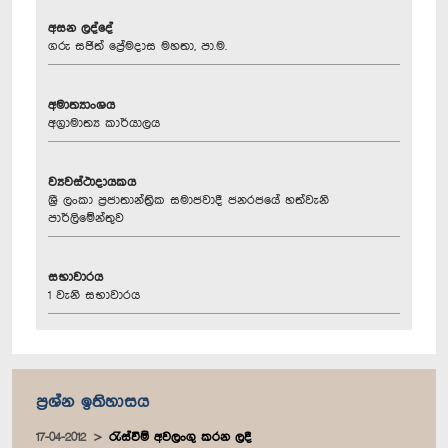
අසන ලද්දේ
ගරු සජිත් ප්‍රේමදාස මහතා, පා.ම.
අමාත්‍යාංශය
අග්‍රාමාත්‍ය කාර්යාලය
ව්‍යවස්ථාදායකය
ශ්‍රී ලංකා ප්‍රජාතාන්ත්‍රික සමාජවාදී ජනරජයේ හත්වැනි
පාර්ලිමේන්තුව
සභාවාරය
1 වැනි සභාවාරය
ප්‍රශ්න ඉතිහාසය
17-04-2012
රැස්වීම් අවලංගු කරන ලදී